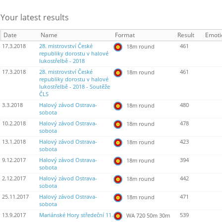
Your latest results
Date
Name
Format
Result
Emoti
17.3.2018
28. mistrovství České
461
18m round
republiky dorostu v halové
lukostřelbě - 2018
17.3.2018
28. mistrovství České
461
18m round
republiky dorostu v halové
lukostřelbě - 2018 - Soutěže
ČLS
3.3.2018
Halový závod Ostrava-
480
18m round
sobota
10.2.2018
Halový závod Ostrava-
478
18m round
sobota
13.1.2018
Halový závod Ostrava-
423
18m round
sobota
9.12.2017
Halový závod Ostrava-
394
18m round
sobota
2.12.2017
Halový závod Ostrava-
442
18m round
sobota
25.11.2017
Halový závod Ostrava-
471
18m round
sobota
13.9.2017
Mariánské Hory středeční 11.
539
WA 720 50m 30m