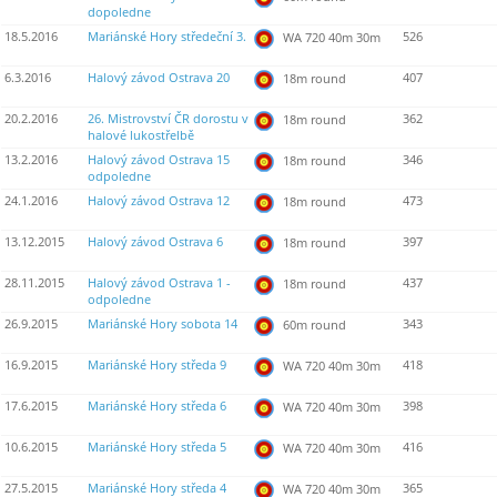
dopoledne
18.5.2016
Mariánské Hory středeční 3.
526
WA 720 40m 30m
6.3.2016
Halový závod Ostrava 20
407
18m round
20.2.2016
26. Mistrovství ČR dorostu v
362
18m round
halové lukostřelbě
13.2.2016
Halový závod Ostrava 15
346
18m round
odpoledne
24.1.2016
Halový závod Ostrava 12
473
18m round
13.12.2015
Halový závod Ostrava 6
397
18m round
28.11.2015
Halový závod Ostrava 1 -
437
18m round
odpoledne
26.9.2015
Mariánské Hory sobota 14
343
60m round
16.9.2015
Mariánské Hory středa 9
418
WA 720 40m 30m
17.6.2015
Mariánské Hory středa 6
398
WA 720 40m 30m
10.6.2015
Mariánské Hory středa 5
416
WA 720 40m 30m
27.5.2015
Mariánské Hory středa 4
365
WA 720 40m 30m