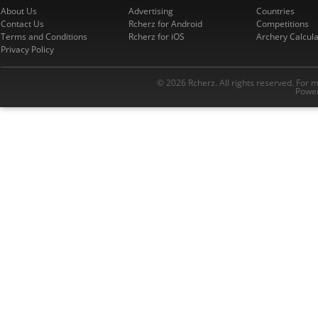
About Us
Advertising
Countries
Contact Us
Rcherz for Android
Competitions
Terms and Conditions
Rcherz for iOS
Archery Calcula
Privacy Policy
© 2026 Rcherz. All rights reserved. For 
Power