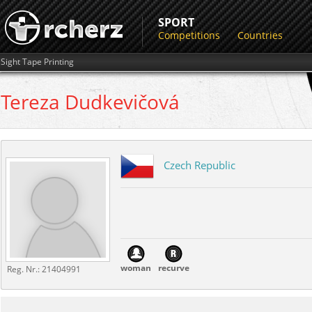
SPORT
Competitions
Countries
Sight Tape Printing
Tereza
Dudkevičová
Czech Republic
woman
recurve
Reg. Nr.:
21404991