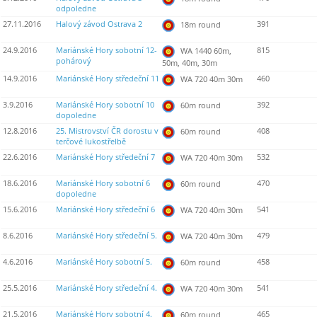
odpoledne
27.11.2016
Halový závod Ostrava 2
391
18m round
24.9.2016
Mariánské Hory sobotní 12-
815
WA 1440 60m,
pohárový
50m, 40m, 30m
14.9.2016
Mariánské Hory středeční 11
460
WA 720 40m 30m
3.9.2016
Mariánské Hory sobotní 10
392
60m round
dopoledne
12.8.2016
25. Mistrovství ČR dorostu v
408
60m round
terčové lukostřelbě
22.6.2016
Mariánské Hory středeční 7
532
WA 720 40m 30m
18.6.2016
Mariánské Hory sobotní 6
470
60m round
dopoledne
15.6.2016
Mariánské Hory středeční 6
541
WA 720 40m 30m
8.6.2016
Mariánské Hory středeční 5.
479
WA 720 40m 30m
4.6.2016
Mariánské Hory sobotní 5.
458
60m round
25.5.2016
Mariánské Hory středeční 4.
541
WA 720 40m 30m
21.5.2016
Mariánské Hory sobotní 4.
465
60m round