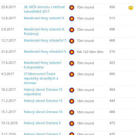
25.8.2017
26. MČR dorostu v terčové
456
70m round
lukostřelbě 2017
12.8.2017
Mariánské Hory sobotní 9.
513
70m round
5.8.2017
Mariánské Hory sobotní 8.
498
70m round
Pohárový
12.7.2017
Mariánské Hory středeční 7.
468
70m round
21.6.2017
Mariánské Hory středeční 5.
519
WA 720 50m 30m
17.6.2017
Mariánské Hory sobotní
423
70m round
6.dopoledne
4.3.2017
27.Mistrovství České
400
18m round
republiky dospělých a
dorostu
18.2.2017
Halový závod Ostrava 15
404
18m round
odpoledne
11.2.2017
Halový závod Ostrava 13
444
18m round
15.1.2017
Halový závod Ostrava 10
484
18m round
10.12.2016
Halový závod Ostrava 5
473
18m round
3.12.2016
Halový závod Ostrava 3
470
18m round