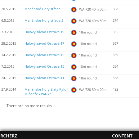
20.5.2015
Mariánské Hory středa 3
368
WA 720 40m 30m
6.5.2015
Mariánské Hory středa 2
274
WA 720 40m 30m
7.3.2015
Halový závod Ostrava 19
335
18m round
28.2.2015
Halový závod Ostrava 17
367
18m round
14.2.2015
Halový závod Ostrava 15
359
18m round
7.2.2015
Halový závod Ostrava 13
334
18m round
24.1.2015
Halový závod Ostrava 11
358
18m round
27.9.2014
Mariánské Hory Zlatý Kylof
492
WA 720 30m 20m
Mládeže - WA/kr.
There are no more results
RCHERZ
CONTENT