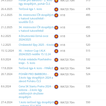
24.5.2025
Pohár pro Barboru - 2. kolo
513
WA720 70m
ligy dospělých, pohár ČLS
26.4.2025
Terčová liga 1. kolo
478
WA720 70m
21.2.2025
34. mistrovství ČR dospělých
495
H18
v halové lukostřelbě -
soutěže ČLS
21.2.2025
34. mistrovství ČR dospělých
495
H18
v halové lukostřelbě
8.2.2025
4.Druztovská černá ovce
528
H18
2024/2025
1.2.2025
Chrástecké šípy 2025 - 4.kolo
520
H18
15.12.2024
XII. - Indoor Cup I.KLK
515
H18
2024/2025 neděle 15.12.24
8.9.2024
Pohár mládeže Plzeňského
532
WA720 70m
kraje - 5. kolo
17.8.2024
Terčová liga 4. kolo - FINÁLE
544
WA720 70m
20.7.2024
POHÁR PRO BARBORU -
524
WA720 70m
3.kolo ligy dospělých 2024 a
závod Poháru ČLS
8.6.2024
Cena SK Startu Praha 2024 -
530
WA720 70m
sobota - 2.kolo ligy
oddílových družstev
dospělých
27.4.2024
1.kolo terčové ligy dospělých
550
WA720 70m
- sobota 27.4.2024