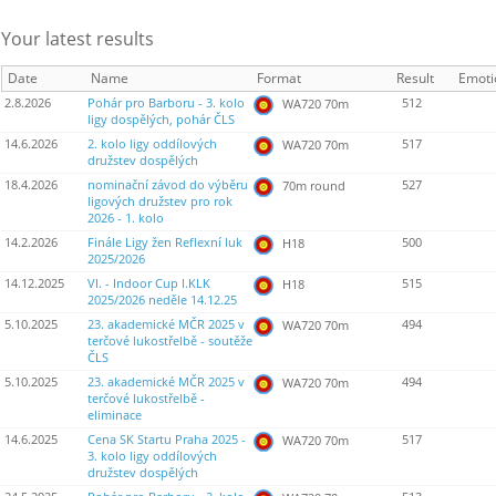
Your latest results
Date
Name
Format
Result
Emoti
2.8.2026
Pohár pro Barboru - 3. kolo
512
WA720 70m
ligy dospělých, pohár ČLS
14.6.2026
2. kolo ligy oddílových
517
WA720 70m
družstev dospělých
18.4.2026
nominační závod do výběru
527
70m round
ligových družstev pro rok
2026 - 1. kolo
14.2.2026
Finále Ligy žen Reflexní luk
500
H18
2025/2026
14.12.2025
VI. - Indoor Cup I.KLK
515
H18
2025/2026 neděle 14.12.25
5.10.2025
23. akademické MČR 2025 v
494
WA720 70m
terčové lukostřelbě - soutěže
ČLS
5.10.2025
23. akademické MČR 2025 v
494
WA720 70m
terčové lukostřelbě -
eliminace
14.6.2025
Cena SK Startu Praha 2025 -
517
WA720 70m
3. kolo ligy oddílových
družstev dospělých