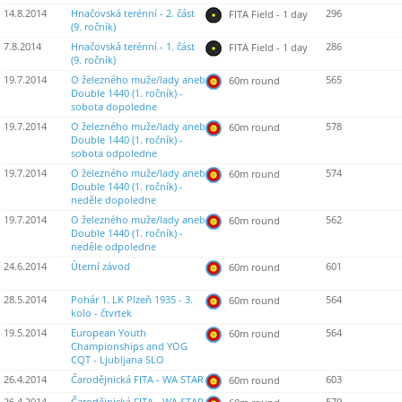
14.8.2014
Hnačovská terénní - 2. část
296
FITA Field - 1 day
(9. ročník)
7.8.2014
Hnačovská terénní - 1. část
286
FITA Field - 1 day
(9. ročník)
19.7.2014
O železného muže/lady aneb
565
60m round
Double 1440 (1. ročník) -
sobota dopoledne
19.7.2014
O železného muže/lady aneb
578
60m round
Double 1440 (1. ročník) -
sobota odpoledne
19.7.2014
O železného muže/lady aneb
574
60m round
Double 1440 (1. ročník) -
neděle dopoledne
19.7.2014
O železného muže/lady aneb
562
60m round
Double 1440 (1. ročník) -
neděle odpoledne
24.6.2014
Úterní závod
601
60m round
28.5.2014
Pohár 1. LK Plzeň 1935 - 3.
564
60m round
kolo - čtvrtek
19.5.2014
European Youth
564
60m round
Championships and YOG
CQT - Ljubljana SLO
26.4.2014
Čarodějnická FITA - WA STAR
603
60m round