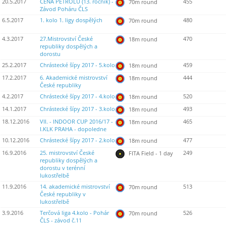
20.5.2017
CENA PETROLU (13. ročník) -
455
70m round
Závod Poháru ČLS
6.5.2017
1. kolo 1. ligy dospělých
480
70m round
4.3.2017
27.Mistrovství České
470
18m round
republiky dospělých a
dorostu
25.2.2017
Chrástecké šípy 2017 - 5.kolo
459
18m round
17.2.2017
6. Akademické mistrovství
444
18m round
České republiky
4.2.2017
Chrástecké šípy 2017 - 4.kolo
520
18m round
14.1.2017
Chrástecké šípy 2017 - 3.kolo
493
18m round
18.12.2016
VII. - INDOOR CUP 2016/17 -
465
18m round
I.KLK PRAHA - dopoledne
10.12.2016
Chrástecké šípy 2017 - 2.kolo
477
18m round
16.9.2016
25. mistrovství České
249
FITA Field - 1 day
republiky dospělých a
dorostu v terénní
lukostřelbě
11.9.2016
14. akademické mistrovství
513
70m round
České republiky v
lukostřelbě
3.9.2016
Terčová liga 4.kolo - Pohár
526
70m round
ČLS - závod č.11