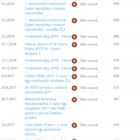
9.2.2018
7. akademické mistrovství
499
18m round
České republiky v halové
lukostřelbě
9.2.2018
7. akademické mistrovství
499
18m round
České republiky v halové
lukostřelbě - soutěže ČLS
3.2.2018
Chrástecké šípy 2018 - 4.kolo
490
18m round
27.1.2018
Halový závod LO SK Startu
509
18m round
Praha 2017/18 - 5.kolo -
skupina 3
13.1.2018
Chrástecké šípy 2018 - 3.kolo
479
18m round
16.12.2017
Chrástecké šípy 2018 - 2.kolo
453
18m round
9.9.2017
CENA CHEBU 2017- 4. kolo 1.
508
70m round
ligy oddílových družstev ČLS
25.8.2017
26. MČR dorostu v terčové
513
70m round
lukostřelbě 2017
29.7.2017
Memoriál Antonína
487
70m round
Holubovského 3. kolo ligy
dospělých 2017 WA STAR
závod a závod Českého
poháru
3.6.2017
Cena Startu Praha - 2. kolo
510
70m round
terčové ligy (pohárový
závod)