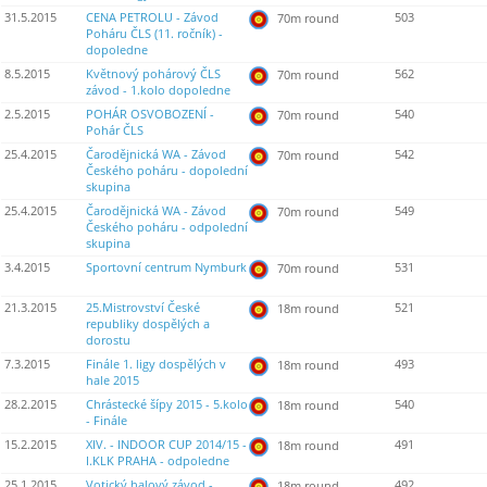
31.5.2015
CENA PETROLU - Závod
503
70m round
Poháru ČLS (11. ročník) -
dopoledne
8.5.2015
Květnový pohárový ČLS
562
70m round
závod - 1.kolo dopoledne
2.5.2015
POHÁR OSVOBOZENÍ -
540
70m round
Pohár ČLS
25.4.2015
Čarodějnická WA - Závod
542
70m round
Českého poháru - dopolední
skupina
25.4.2015
Čarodějnická WA - Závod
549
70m round
Českého poháru - odpolední
skupina
3.4.2015
Sportovní centrum Nymburk
531
70m round
21.3.2015
25.Mistrovství České
521
18m round
republiky dospělých a
dorostu
7.3.2015
Finále 1. ligy dospělých v
493
18m round
hale 2015
28.2.2015
Chrástecké šípy 2015 - 5.kolo
540
18m round
- Finále
15.2.2015
XIV. - INDOOR CUP 2014/15 -
491
18m round
I.KLK PRAHA - odpoledne
25.1.2015
Votický halový závod -
492
18m round