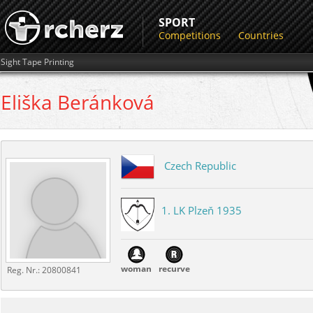
SPORT
Competitions
Countries
Sight Tape Printing
Eliška
Beránková
Czech Republic
1. LK Plzeň 1935
woman
recurve
Reg. Nr.:
20800841