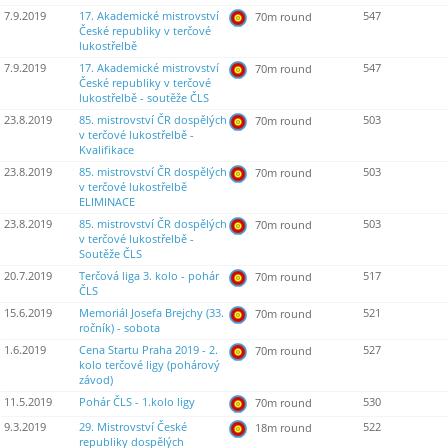
7.9.2019
17. Akademické mistrovství
547
70m round
České republiky v terčové
lukostřelbě
7.9.2019
17. Akademické mistrovství
547
70m round
České republiky v terčové
lukostřelbě - soutěže ČLS
23.8.2019
85. mistrovství ČR dospělých
503
70m round
v terčové lukostřelbě -
Kvalifikace
23.8.2019
85. mistrovství ČR dospělých
503
70m round
v terčové lukostřelbě
ELIMINACE
23.8.2019
85. mistrovství ČR dospělých
503
70m round
v terčové lukostřelbě -
Soutěže ČLS
20.7.2019
Terčová liga 3. kolo - pohár
517
70m round
ČLS
15.6.2019
Memoriál Josefa Brejchy (33.
521
70m round
ročník) - sobota
1.6.2019
Cena Startu Praha 2019 - 2.
527
70m round
kolo terčové ligy (pohárový
závod)
11.5.2019
Pohár ČLS - 1.kolo ligy
530
70m round
9.3.2019
29. Mistrovství České
522
18m round
republiky dospělých