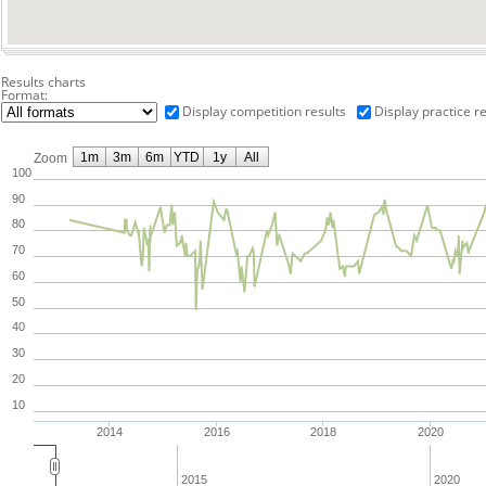
Results charts
Format:
Display competition results
Display practice re
1m
3m
6m
YTD
1y
All
Zoom
100
90
80
70
60
50
40
30
20
10
2014
2016
2018
2020
2015
2020