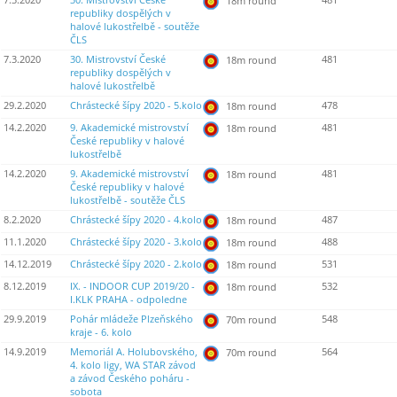
7.3.2020
30. Mistrovství České
481
18m round
republiky dospělých v
halové lukostřelbě - soutěže
ČLS
7.3.2020
30. Mistrovství České
481
18m round
republiky dospělých v
halové lukostřelbě
29.2.2020
Chrástecké šípy 2020 - 5.kolo
478
18m round
14.2.2020
9. Akademické mistrovství
481
18m round
České republiky v halové
lukostřelbě
14.2.2020
9. Akademické mistrovství
481
18m round
České republiky v halové
lukostřelbě - soutěže ČLS
8.2.2020
Chrástecké šípy 2020 - 4.kolo
487
18m round
11.1.2020
Chrástecké šípy 2020 - 3.kolo
488
18m round
14.12.2019
Chrástecké šípy 2020 - 2.kolo
531
18m round
8.12.2019
IX. - INDOOR CUP 2019/20 -
532
18m round
I.KLK PRAHA - odpoledne
29.9.2019
Pohár mládeže Plzeňského
548
70m round
kraje - 6. kolo
14.9.2019
Memoriál A. Holubovského,
564
70m round
4. kolo ligy, WA STAR závod
a závod Českého poháru -
sobota