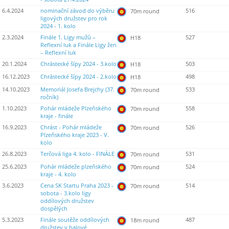
6.4.2024
nominační závod do výběru
516
70m round
ligových družstev pro rok
2024 - 1. kolo
2.3.2024
Finále 1. Ligy mužů –
527
H18
Reflexní luk a Finále Ligy žen
– Reflexní luk
20.1.2024
Chrástecké šípy 2024 - 3.kolo
503
H18
16.12.2023
Chrástecké šípy 2024 - 2.kolo
498
H18
14.10.2023
Memoriál Josefa Brejchy (37.
533
70m round
ročník)
1.10.2023
Pohár mládeže Plzeňského
558
70m round
kraje - finále
16.9.2023
Chrást - Pohár mládeže
526
70m round
Plzeňského kraje 2023 - V.
kolo
26.8.2023
Terčová liga 4. kolo - FINÁLE
531
70m round
25.6.2023
Pohár mládeže plzeňského
524
70m round
kraje - 4. kolo
3.6.2023
Cena SK Startu Praha 2023 -
514
70m round
sobota - 3.kolo ligy
oddílových družstev
dospělých
5.3.2023
Finále soutěže oddílových
487
18m round
družstev v halové