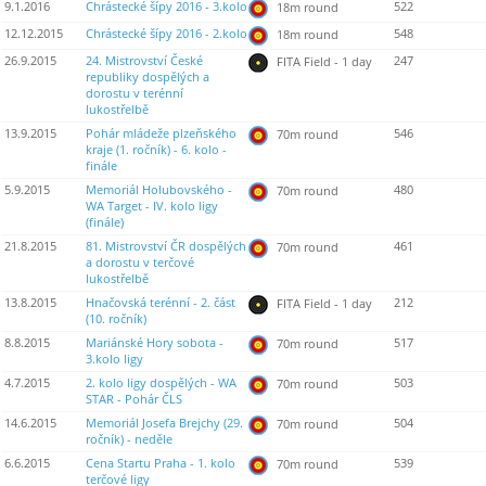
9.1.2016
Chrástecké šípy 2016 - 3.kolo
522
18m round
12.12.2015
Chrástecké šípy 2016 - 2.kolo
548
18m round
26.9.2015
24. Mistrovství České
247
FITA Field - 1 day
republiky dospělých a
dorostu v terénní
lukostřelbě
13.9.2015
Pohár mládeže plzeňského
546
70m round
kraje (1. ročník) - 6. kolo -
finále
5.9.2015
Memoriál Holubovského -
480
70m round
WA Target - IV. kolo ligy
(finále)
21.8.2015
81. Mistrovství ČR dospělých
461
70m round
a dorostu v terčové
lukostřelbě
13.8.2015
Hnačovská terénní - 2. část
212
FITA Field - 1 day
(10. ročník)
8.8.2015
Mariánské Hory sobota -
517
70m round
3.kolo ligy
4.7.2015
2. kolo ligy dospělých - WA
503
70m round
STAR - Pohár ČLS
14.6.2015
Memoriál Josefa Brejchy (29.
504
70m round
ročník) - neděle
6.6.2015
Cena Startu Praha - 1. kolo
539
70m round
terčové ligy