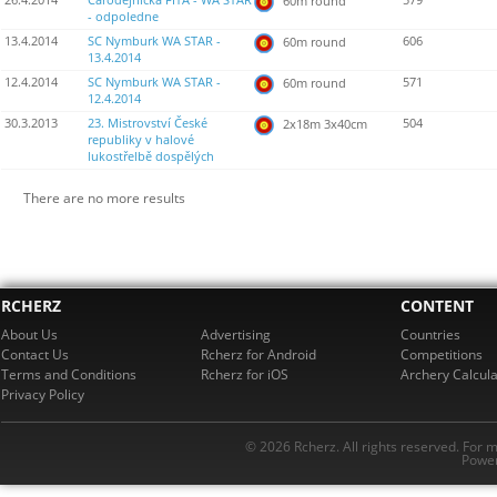
26.4.2014
Čarodějnická FITA - WA STAR
579
60m round
- odpoledne
13.4.2014
SC Nymburk WA STAR -
606
60m round
13.4.2014
12.4.2014
SC Nymburk WA STAR -
571
60m round
12.4.2014
30.3.2013
23. Mistrovství České
504
2x18m 3x40cm
republiky v halové
lukostřelbě dospělých
There are no more results
RCHERZ
CONTENT
About Us
Advertising
Countries
Contact Us
Rcherz for Android
Competitions
Terms and Conditions
Rcherz for iOS
Archery Calcula
Privacy Policy
© 2026 Rcherz. All rights reserved. For 
Power