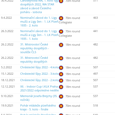
30.4.2022
Čarodějnická WA, 1. kolo ligy
511
70m round
dospělých 2022, WA STAR
závod a závod Českého
poháru - sobota
9.4.2022
Nominační závod do 1. Ligy
463
70m round
mužů a Ligy žen - 1. LK Plzeň
Collegiate
1935 - 2. kolo
26.3.2022
Nominační závod do 1. Ligy
441
70m round
mužů a Ligy žen - 1. LK Plzeň
Collegiate
1935 - 1. kolo
26.2.2022
31. Mistrovství České
482
18m round
republiky dospělých -
soutěže ČLS
26.2.2022
31. Mistrovství České
482
18m round
republiky dospělých
5.2.2022
Chrástecké šípy 2022 - 4.kolo
507
18m round
15.1.2022
Chrástecké šípy 2022 - 3.kolo
497
18m round
18.12.2021
Chrástecké šípy 2022 - 2.kolo
507
18m round
12.12.2021
XII. - Indoor Cup I.KLK Praha
537
18m round
2021/2022 odpoledne neděle
9.10.2021
Memoriál Josefa Brejchy (35.
537
70m round
ročník)
19.9.2021
Pohár mládeže plzeňského
518
70m round
kraje - 5. kolo - finále