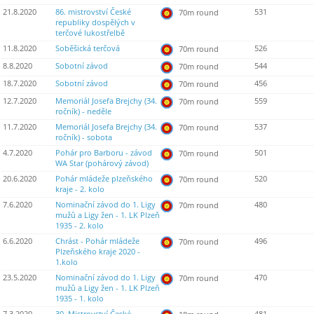
21.8.2020
86. mistrovství České
531
70m round
republiky dospělých v
terčové lukostřelbě
11.8.2020
Soběšická terčová
526
70m round
8.8.2020
Sobotní závod
544
70m round
18.7.2020
Sobotní závod
456
70m round
12.7.2020
Memoriál Josefa Brejchy (34.
559
70m round
ročník) - neděle
11.7.2020
Memoriál Josefa Brejchy (34.
537
70m round
ročník) - sobota
4.7.2020
Pohár pro Barboru - závod
501
70m round
WA Star (pohárový závod)
20.6.2020
Pohár mládeže plzeňského
520
70m round
kraje - 2. kolo
7.6.2020
Nominační závod do 1. Ligy
480
70m round
mužů a Ligy žen - 1. LK Plzeň
1935 - 2. kolo
6.6.2020
Chrást - Pohár mládeže
496
70m round
Plzeňského kraje 2020 -
1.kolo
23.5.2020
Nominační závod do 1. Ligy
470
70m round
mužů a Ligy žen - 1. LK Plzeň
1935 - 1. kolo