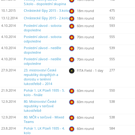
5.kolo - dopolední skupina
10.1.2015
Chrástecké šípy 2015 - 3.kolo
475
18m round
13.12.2014
Chrástecké šípy 2015 - 2.kolo
532
18m round
4.10.2014
Poslední závod - sobota
593
60m round
dopoledne
4.10.2014
Poslední závod - sobota
555
70m round
odpoledne
4.10.2014
Poslední závod - neděle
539
70m round
dopoledne
4.10.2014
Poslední závod - neděle
555
70m round
odpoledne
27.9.2014
23. mistrovství České
277
FITA Field - 1 day
republiky dospělých a
dorostu v terénní
lukostřelbě – 2014
21.9.2014
Pohár 1. LK Plzeň 1935 - 5.
550
60m round
kolo - finále
12.9.2014
80. Mistrovství České
538
60m round
republiky v terčové
lukostřelbě
12.9.2014
80. MČR v terčové - Mixed
538
60m round
Teams
23.8.2014
Pohár 1. LK Plzeň 1935 - 4.
584
60m round
kolo