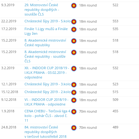
9.3.2019
29. Mistrovství České
522
18m round
republiky dospělých -
soutěže ČLS
22.2.2019
Chrástecké šípy 2019 - 5.kolo
553
18m round
17.2.2019
Finále 1.Ligy mužů a Finále
535
18m round
Ligy žen
15.2.2019
8. Akademické mistrovství
518
18m round
České republiky
15.2.2019
8. Akademické mistrovství
518
18m round
České republiky - soutěže
ČLS
3.2.2019
XII. - INDOOR CUP 2018/19 -
532
18m round
I.KLK PRAHA - 03.02.2019 -
odpoledne
12.1.2019
Chrástecké šípy 2019 - 3.kolo
523
18m round
15.12.2018
Chrástecké šípy 2019 - 2.kolo
515
18m round
9.12.2018
VI. - INDOOR CUP 2018/19 -
509
18m round
I.KLK PRAHA - odpoledne
1.9.2018
CENA CHEBU - Terčová liga 4.
455
70m round
kolo - pohár ČLS - závod č.
11
24.8.2018
84. mistrovství České
489
70m round
republiky dospělých
v terčové lukostřelbě 2018