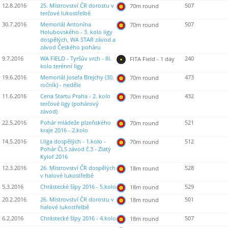
12.8.2016
25. Mistrovství ČR dorostu v
507
70m round
terčové lukostřelbě
30.7.2016
Memoriál Antonína
507
70m round
Holubovského - 3. kolo ligy
dospělých, WA STAR závod a
závod Českého poháru
9.7.2016
WA FIELD - Tyršův vrch - III.
240
FITA Field - 1 day
kolo terénní ligy
19.6.2016
Memoriál Josefa Brejchy (30.
473
70m round
ročník) - neděle
11.6.2016
Cena Startu Praha - 2. kolo
432
70m round
terčové ligy (pohárový
závod)
22.5.2016
Pohár mládeže plzeňského
521
70m round
kraje 2016 - 2.kolo
14.5.2016
I.liga dospělých - 1.kolo -
512
70m round
Pohár ČLS závod č.3 - Zlatý
Kylof 2016
12.3.2016
26. Mistrovství ČR dospělých
528
18m round
v halové lukostřelbě
5.3.2016
Chrástecké šípy 2016 - 5.kolo
529
18m round
20.2.2016
26. Mistrovství ČR dorostu v
501
18m round
halové lukostřelbě
6.2.2016
Chrástecké šípy 2016 - 4.kolo
507
18m round