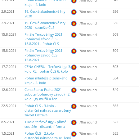
5.9.2021
Pohár mládeže Plzeňského
549
70m round
kraje - 4. kolo
2.9.2021
19. České akademické hry
536
70m round
2020
2.9.2021
19. České akademické hry
536
70m round
2020 - soutěže ČLS
15.8.2021
Finále Terčové ligy 2021 -
509
70m round
Pohárový závod ČLS
15.8.2021 - Pohár ČLS
15.8.2021
Finále Terčové ligy 2021 -
509
70m round
Pohárový závod ČLS
15.8.2021
17.7.2021
CENA CHEBU - Terčová liga 3.
503
70m round
kolo RL - pohár ČLS 6. kolo
27.6.2021
Pohár mládeže plzeňského
534
70m round
kraje - 2. kolo
12.6.2021
Cena Startu Praha 2021 -
549
70m round
sobota (pohárový závod) - 2.
kolo ligy mužů a žen
22.5.2021
Pohár ČLS - 3.kolo -
565
70m round
distanční náhrada za zrušený
závod Ostrava
8.5.2021
1.kolo terčové ligy - přímé
522
70m round
soutěže - distanční forma
1.5.2021
Pohár ČLS - 2.kolo -
553
70m round
distanční náhrada za zrušený