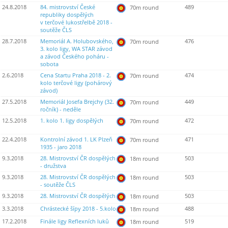
24.8.2018
84. mistrovství České
489
70m round
republiky dospělých
v terčové lukostřelbě 2018 -
soutěže ČLS
28.7.2018
Memoriál A. Holubovského,
476
70m round
3. kolo ligy, WA STAR závod
a závod Českého poháru -
sobota
2.6.2018
Cena Startu Praha 2018 - 2.
474
70m round
kolo terčové ligy (pohárový
závod)
27.5.2018
Memoriál Josefa Brejchy (32.
449
70m round
ročník) - neděle
12.5.2018
1. kolo 1. ligy dospělých
472
70m round
22.4.2018
Kontrolní závod 1. LK Plzeň
471
70m round
1935 - jaro 2018
9.3.2018
28. Mistrovství ČR dospělých
503
18m round
- družstva
9.3.2018
28. Mistrovství ČR dospělých
503
18m round
- soutěže ČLS
9.3.2018
28. Mistrovství ČR dospělých
503
18m round
3.3.2018
Chrástecké šípy 2018 - 5.kolo
488
18m round
17.2.2018
Finále ligy Reflexních luků
519
18m round