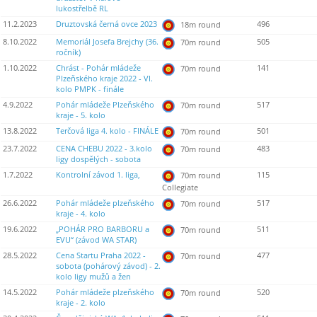
lukostřelbě RL
11.2.2023
Druztovská černá ovce 2023
496
18m round
8.10.2022
Memoriál Josefa Brejchy (36.
505
70m round
ročník)
1.10.2022
Chrást - Pohár mládeže
141
70m round
Plzeňského kraje 2022 - VI.
kolo PMPK - finále
4.9.2022
Pohár mládeže Plzeňského
517
70m round
kraje - 5. kolo
13.8.2022
Terčová liga 4. kolo - FINÁLE
501
70m round
23.7.2022
CENA CHEBU 2022 - 3.kolo
483
70m round
ligy dospělých - sobota
1.7.2022
Kontrolní závod 1. liga,
115
70m round
Collegiate
26.6.2022
Pohár mládeže plzeňského
517
70m round
kraje - 4. kolo
19.6.2022
„POHÁR PRO BARBORU a
511
70m round
EVU“ (závod WA STAR)
28.5.2022
Cena Startu Praha 2022 -
477
70m round
sobota (pohárový závod) - 2.
kolo ligy mužů a žen
14.5.2022
Pohár mládeže plzeňského
520
70m round
kraje - 2. kolo