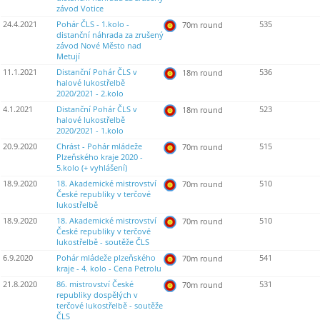
závod Votice
24.4.2021
Pohár ČLS - 1.kolo -
535
70m round
distanční náhrada za zrušený
závod Nové Město nad
Metují
11.1.2021
Distanční Pohár ČLS v
536
18m round
halové lukostřelbě
2020/2021 - 2.kolo
4.1.2021
Distanční Pohár ČLS v
523
18m round
halové lukostřelbě
2020/2021 - 1.kolo
20.9.2020
Chrást - Pohár mládeže
515
70m round
Plzeňského kraje 2020 -
5.kolo (+ vyhlášení)
18.9.2020
18. Akademické mistrovství
510
70m round
České republiky v terčové
lukostřelbě
18.9.2020
18. Akademické mistrovství
510
70m round
České republiky v terčové
lukostřelbě - soutěže ČLS
6.9.2020
Pohár mládeže plzeňského
541
70m round
kraje - 4. kolo - Cena Petrolu
21.8.2020
86. mistrovství České
531
70m round
republiky dospělých v
terčové lukostřelbě - soutěže
ČLS