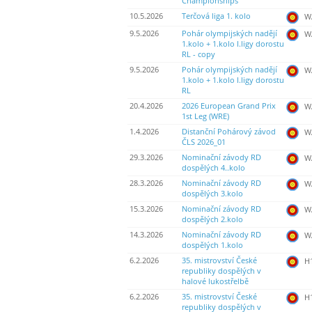
Championships
10.5.2026
Terčová liga 1. kolo
WA
9.5.2026
Pohár olympijských nadějí
WA
1.kolo + 1.kolo I.ligy dorostu
RL - copy
9.5.2026
Pohár olympijských nadějí
WA
1.kolo + 1.kolo I.ligy dorostu
RL
20.4.2026
2026 European Grand Prix
WA
1st Leg (WRE)
1.4.2026
Distanční Pohárový závod
WA
ČLS 2026_01
29.3.2026
Nominační závody RD
WA
dospělých 4..kolo
28.3.2026
Nominační závody RD
WA
dospělých 3.kolo
15.3.2026
Nominační závody RD
WA
dospělých 2.kolo
14.3.2026
Nominační závody RD
WA
dospělých 1.kolo
6.2.2026
35. mistrovství České
H
republiky dospělých v
halové lukostřelbě
6.2.2026
35. mistrovství České
H
republiky dospělých v