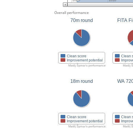
2016
2018
Overall performance
70m round
FITA Fi
Clean score
Clean 
Improvement potential
Improv
Matěj Špinar's performance
Matěj 
18m round
WA 72
Clean score
Clean 
Improvement potential
Improv
Matěj Špinar's performance
Matěj 