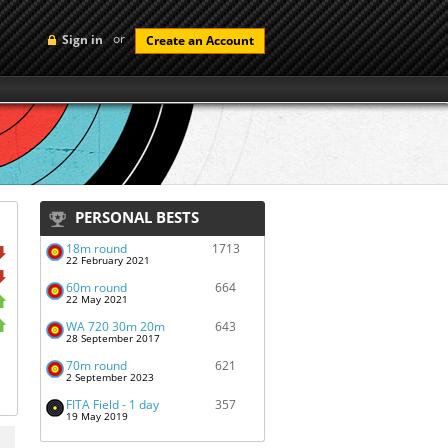
or
Sign in
Create an Account
PERSONAL BESTS
18m round
1713
22 February 2021
60m round
664
22 May 2021
WA 720 30m 20m
643
28 September 2017
70m round
621
2 September 2023
FITA Field - 1 day
357
19 May 2019