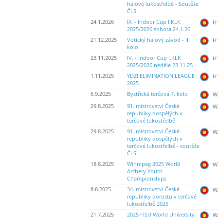
halové lukostřelbě - Soutěže
ČLS
24.1.2026
IX. - Indoor Cup I.KLK
H
2025/2026 sobota 24.1.26
21.12.2025
Votický halový závod - II.
H
kolo
23.11.2025
IV. - Indoor Cup I.KLK
H
2025/2026 neděle 23.11.25 -
1.11.2025
YDZ! ELIMINATION LEAGUE
H
2025
6.9.2025
Bystřická terčová 7. kolo
WA
29.8.2025
91. mistrovství České
WA
republiky dospělých v
terčové lukostřelbě
29.8.2025
91. mistrovství České
WA
republiky dospělých v
terčové lukostřelbě - soutěže
ČLS
18.8.2025
Winnipeg 2025 World
WA
Archery Youth
Championships
8.8.2025
34. mistrovství České
WA
republiky dorostu v terčové
lukostřelbě 2025
21.7.2025
2025 FISU World University
WA