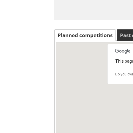
Planned competitions
Past
This page
Do you own