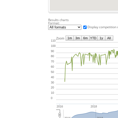
Results charts
Format:
Display competition 
1m
3m
6m
YTD
1y
All
Zoom
110
100
90
80
70
60
50
40
30
20
10
0
2016
2018