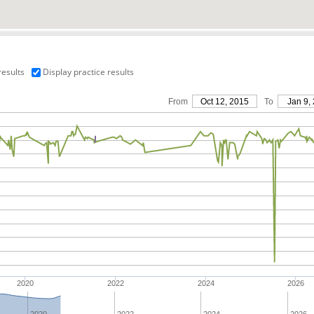
results
Display practice results
From
Oct 12, 2015
To
Jan 9,
2020
2022
2024
2026