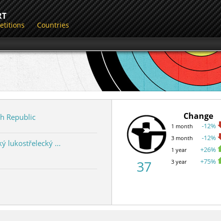
RT
titions
Countries
Change
h Republic
-12%
1 month
-12%
3 month
ký lukostřelecký ...
+26%
1 year
+75%
37
3 year