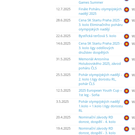
Games Summer
12.7.2025
Finále Poháru olympijských
WA
nadějí 2025
28.6.2025
Cena SK Startu Praha 2025 -
WA
3. kolo Eliminačního poháru
olympijských nadějí
22.6.2025
Bystřická terčová 5. kolo
WA
14.6.2025
Cena SK Startu Praha 2025 -
WA
3. kolo ligy oddílových
družstev dospělých
31.5.2025
Memoriál Antonína
WA
Holubovského 2025, závod
poháru ČLS
25.5.2025
Pohár olympijských nadějí -
WA
2. kolo I.ligy dorostu RL,
pohár ČLS
12.5.2025
2025 European Youth Cup –
WA
1st leg - Sofia
3.5.2025
Pohár olympijských nadějí
WA
1.kolo + 1.kolo I.ligy dorostu
RL
20.4.2025
Nominační závody RD
WA
dorost, dospělí - 4. kolo
19.4.2025
Nominační závody RD
WA
dorost, dospělí - 3. kolo