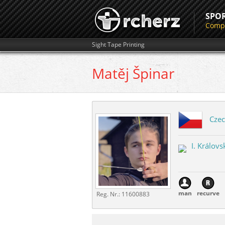
SPO
Compe
Sight Tape Printing
Matěj
Špinar
Czec
I. Královs
man
recurve
Reg. Nr.:
11600883