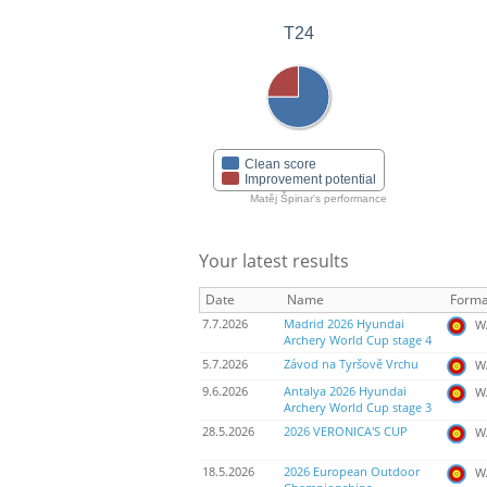
T24
Clean score
Improvement potential
Matěj Špinar's performance
Your latest results
Date
Name
Forma
7.7.2026
Madrid 2026 Hyundai
WA
Archery World Cup stage 4
5.7.2026
Závod na Tyršově Vrchu
WA
9.6.2026
Antalya 2026 Hyundai
WA
Archery World Cup stage 3
28.5.2026
2026 VERONICA'S CUP
WA
18.5.2026
2026 European Outdoor
WA