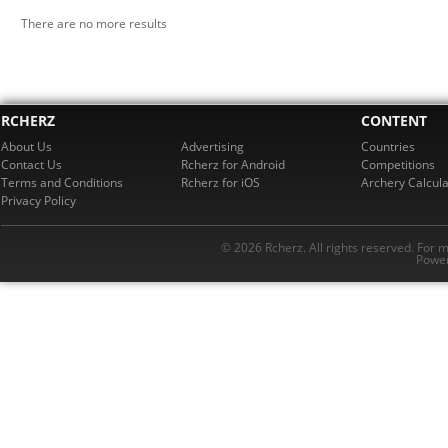
There are no more results
RCHERZ
CONTENT
About Us
Advertising
Countries
Contact Us
Rcherz for Android
Competitions
Terms and Conditions
Rcherz for iOS
Archery Calcula
Privacy Policy
© 2026 Rcherz. All rights reserved. For 
Power