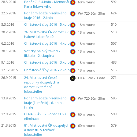
28.5.2016
Pohár ČLS 4.kolo - Memoriál
592
60m round
Karla Jirkovského
22.5.2016
Pohár mládeže plzeňského
624
WA 720 50m 30m
kraje 2016 - 2.kolo
5.3.2016
Chrástecké šípy 2016 - 5.kolo
510
18m round
20.2.2016
26. Mistrovství ČR dorostu v
510
18m round
halové lukostřelbě
6.2.2016
Chrástecké šípy 2016 - 4.kolo
507
18m round
30.1.2016
Votický halový závod -
509
18m round
III.kolo - 2. skupina
9.1.2016
Chrástecké šípy 2016 - 3.kolo
488
18m round
12.12.2015
Chrástecké šípy 2016 - 2.kolo
515
18m round
26.9.2015
24. Mistrovství České
271
FITA Field - 1 day
republiky dospělých a
dorostu v terénní
lukostřelbě
13.9.2015
Pohár mládeže plzeňského
595
WA 720 50m 30m
kraje (1. ročník) - 6. kolo -
finále
12.9.2015
CENA SLÁVIE - Pohár ČLS +
599
60m round
eliminace
21.8.2015
81. Mistrovství ČR dospělých
579
60m round
a dorostu v terčové
lukostřelbě