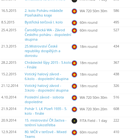
16.5.2015
2. kolo Poháru mládeže
586
WA 720 50m 30m
Plzeňského kraje
8.5.2015
Bystřická terčová I. kolo
495
60m round
25.4.2015
Čarodějnická WA - Závod
527
60m round
Českého poháru - dopolední
skupina
21.3.2015
25.Mistrovství České
434
18m round
republiky dospělých a
dorostu
28.2.2015
Chrástecké šípy 2015 - 5.kolo
367
18m round
- Finále
15.2.2015
Votický halový závod -
438
18m round
6.kolo - dopolední skupina
21.12.2014
Votický halový závod -
326
18m round
3.kolo - dopolední skupina
4.10.2014
Poslední závod - sobota
516
WA 720 50m 30m
dopoledne
21.9.2014
Pohár 1. LK Plzeň 1935 - 5.
608
WA 720 30m 20m
kolo - finále
20.9.2014
15. mistrovství ČR žactva -
222
FITA Field - 1 day
terénní lukostřelba
12.9.2014
80. MČR v terčové - Mixed
410
60m round
Teams