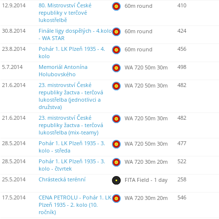
12.9.2014
80. Mistrovství České
410
60m round
republiky v terčové
lukostřelbě
30.8.2014
Finále ligy dospělých - 4.kolo
424
60m round
- WA STAR
23.8.2014
Pohár 1. LK Plzeň 1935 - 4.
456
60m round
kolo
5.7.2014
Memoriál Antonína
498
WA 720 50m 30m
Holubovského
21.6.2014
23. mistrovství České
482
WA 720 50m 30m
republiky žactva - terčová
lukostřelba (jednotlivci a
družstva)
21.6.2014
23. mistrovství České
482
WA 720 50m 30m
republiky žactva - terčová
lukostřelba (mix-teamy)
28.5.2014
Pohár 1. LK Plzeň 1935 - 3.
477
WA 720 50m 30m
kolo - středa
28.5.2014
Pohár 1. LK Plzeň 1935 - 3.
522
WA 720 30m 20m
kolo - čtvrtek
25.5.2014
Chrástecká terénní
258
FITA Field - 1 day
17.5.2014
CENA PETROLU - Pohár 1. LK
546
WA 720 30m 20m
Plzeň 1935 - 2. kolo (10.
ročník)