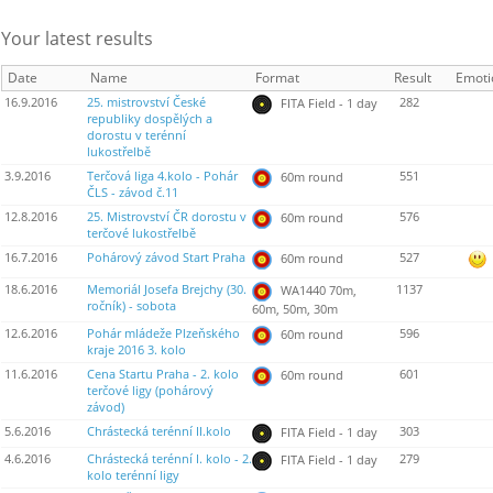
Your latest results
Date
Name
Format
Result
Emoti
16.9.2016
25. mistrovství České
282
FITA Field - 1 day
republiky dospělých a
dorostu v terénní
lukostřelbě
3.9.2016
Terčová liga 4.kolo - Pohár
551
60m round
ČLS - závod č.11
12.8.2016
25. Mistrovství ČR dorostu v
576
60m round
terčové lukostřelbě
16.7.2016
Pohárový závod Start Praha
527
60m round
18.6.2016
Memoriál Josefa Brejchy (30.
1137
WA1440 70m,
ročník) - sobota
60m, 50m, 30m
12.6.2016
Pohár mládeže Plzeňského
596
60m round
kraje 2016 3. kolo
11.6.2016
Cena Startu Praha - 2. kolo
601
60m round
terčové ligy (pohárový
závod)
5.6.2016
Chrástecká terénní II.kolo
303
FITA Field - 1 day
4.6.2016
Chrástecká terénní I. kolo - 2.
279
FITA Field - 1 day
kolo terénní ligy