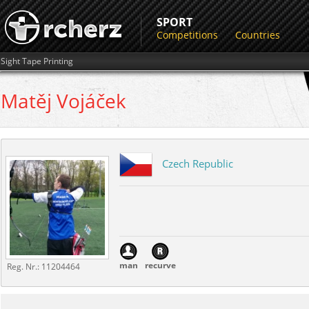
SPORT
Competitions
Countries
Sight Tape Printing
Matěj
Vojáček
Czech Republic
man
recurve
Reg. Nr.:
11204464