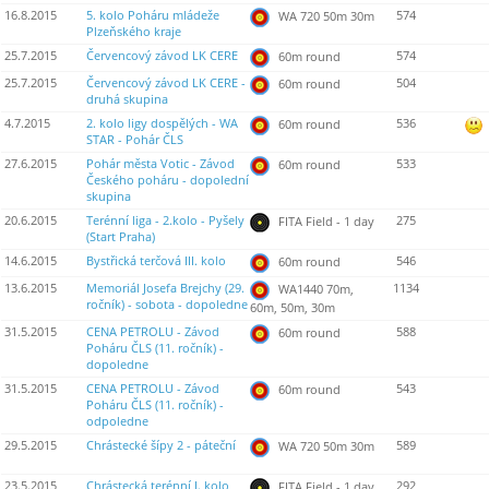
16.8.2015
5. kolo Poháru mládeže
574
WA 720 50m 30m
Plzeňského kraje
25.7.2015
Červencový závod LK CERE
574
60m round
25.7.2015
Červencový závod LK CERE -
504
60m round
druhá skupina
4.7.2015
2. kolo ligy dospělých - WA
536
60m round
STAR - Pohár ČLS
27.6.2015
Pohár města Votic - Závod
533
60m round
Českého poháru - dopolední
skupina
20.6.2015
Terénní liga - 2.kolo - Pyšely
275
FITA Field - 1 day
(Start Praha)
14.6.2015
Bystřická terčová III. kolo
546
60m round
13.6.2015
Memoriál Josefa Brejchy (29.
1134
WA1440 70m,
ročník) - sobota - dopoledne
60m, 50m, 30m
31.5.2015
CENA PETROLU - Závod
588
60m round
Poháru ČLS (11. ročník) -
dopoledne
31.5.2015
CENA PETROLU - Závod
543
60m round
Poháru ČLS (11. ročník) -
odpoledne
29.5.2015
Chrástecké šípy 2 - páteční
589
WA 720 50m 30m
23.5.2015
Chrástecká terénní I. kolo
292
FITA Field - 1 day