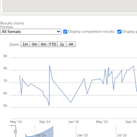
Results charts
Format:
Display competition results
Display 
1m
3m
6m
YTD
1y
All
Zoom
90
80
70
60
50
May '14
Sep '14
Jan '15
May '15
Sep '15
Jul '14
Jan '15
Jul '15