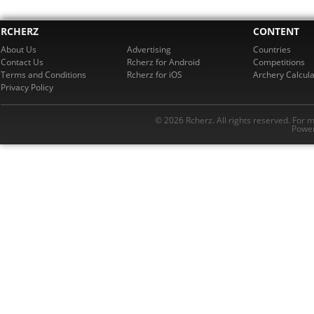
RCHERZ
CONTENT
About Us
Advertising
Countries
Contact Us
Rcherz for Android
Competitions
Terms and Conditions
Rcherz for iOS
Archery Calcula
Privacy Policy
© 2026 Rcherz. All rights reserved. For 
Power