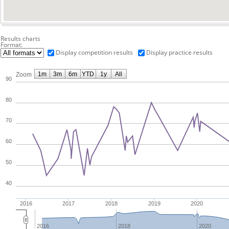
Results charts
Format:
Display competition results
Display practice results
1m
3m
6m
YTD
1y
All
Zoom
90
80
70
60
50
40
2016
2017
2018
2019
2020
2016
2018
2020