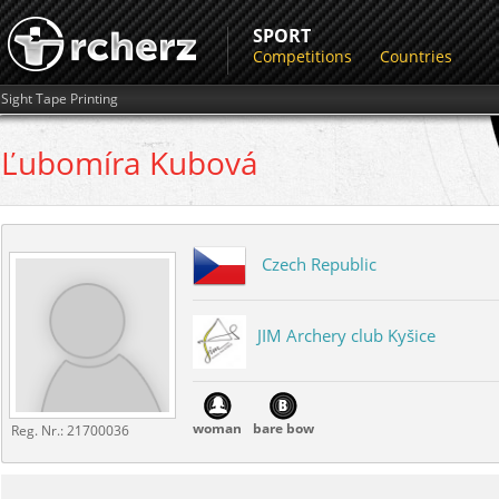
SPORT
Competitions
Countries
Sight Tape Printing
Ľubomíra
Kubová
Czech Republic
JIM Archery club Kyšice
woman
bare bow
Reg. Nr.:
21700036