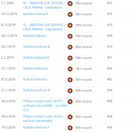
5.1.2020
XI. - INDOOR CUP 2019/20 -
452
18m round
I.KLK PRAHA - odpoledne
14.12.2019
Kyšická halová II
427
18m round
8.12.2019
IX. - INDOOR CUP 2019/20 -
410
18m round
I.KLK PRAHA - odpoledne
30.11.2019
Kyšická halová I
439
18m round
20.7.2019
Kyšická terčová III
410
30m round
2.2.2019
Kyšická halová III
441
18m round
12.1.2019
Kyšická halová II
455
18m round
8.12.2018
Kyšická halová I
482
18m round
21.7.2018
Kyšická terčová III
394
30m round
30.6.2018
Přebor holých luků 2018 v
458
30m round
terčové lukostřelbě - soutěže
ČLS
30.6.2018
Přebor holých luků 2018 v
458
30m round
terčové lukostřelbě
19.5.2018
Kyšická terčová II
436
30m round