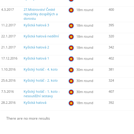
4.3.2017
27.Mistrovství České
400
18m round
republiky dospělých a
dorostu
11.2.2017
Kyšická halová 3
395
18m round
22.1.2017
Kyšická halová nedělní
320
18m round
21.1.2017
Kyšická halová 2
342
18m round
17.12.2016
Kyšická halová 1
402
18m round
1.10.2016
Kyšický holáč - 4. kolo
381
30m round
25.6.2016
Kyšický holáč - 2. kolo
324
30m round
7.5.2016
Kyšický holáč - 1. kolo -
407
30m round
nesoutěžní sestavy
28.2.2016
Kyšická halová
392
18m round
There are no more results