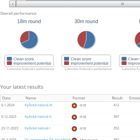
Overall performance
18m round
30m round
Clean score
Clean score
Clean 
Improvement potential
Improvement potential
Improv
Ľubomíra Kubová's performance
Ľubomíra Kubová's performance
Ľubomíra Ku
Your latest results
Date
Name
Format
Result
Emoti
6.1.2024
Kyšická halová III
412
H18
9.12.2023
Kyšická halová II
397
H18
25.11.2023
Kyšická halová I
352
H18
25.2.2023
32. mistrovství ČR dospělých
382
18m round