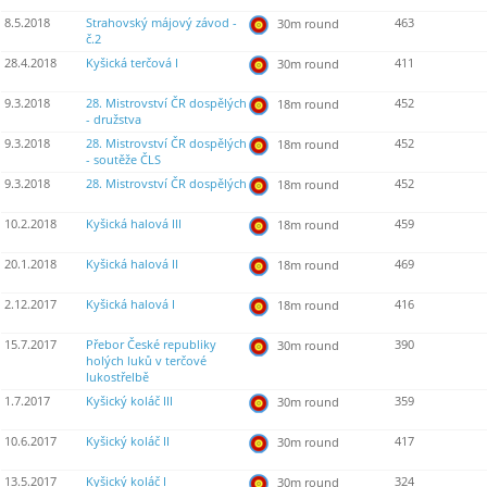
8.5.2018
Strahovský májový závod -
463
30m round
č.2
28.4.2018
Kyšická terčová I
411
30m round
9.3.2018
28. Mistrovství ČR dospělých
452
18m round
- družstva
9.3.2018
28. Mistrovství ČR dospělých
452
18m round
- soutěže ČLS
9.3.2018
28. Mistrovství ČR dospělých
452
18m round
10.2.2018
Kyšická halová III
459
18m round
20.1.2018
Kyšická halová II
469
18m round
2.12.2017
Kyšická halová I
416
18m round
15.7.2017
Přebor České republiky
390
30m round
holých luků v terčové
lukostřelbě
1.7.2017
Kyšický koláč III
359
30m round
10.6.2017
Kyšický koláč II
417
30m round
13.5.2017
Kyšický koláč I
324
30m round