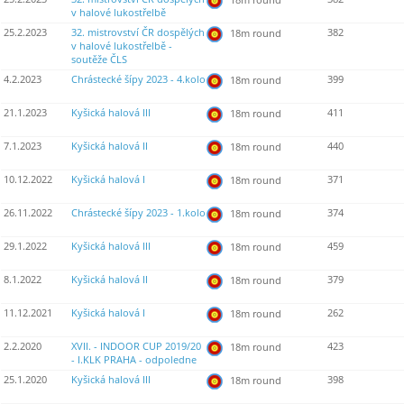
v halové lukostřelbě
25.2.2023
32. mistrovství ČR dospělých
382
18m round
v halové lukostřelbě -
soutěže ČLS
4.2.2023
Chrástecké šípy 2023 - 4.kolo
399
18m round
21.1.2023
Kyšická halová III
411
18m round
7.1.2023
Kyšická halová II
440
18m round
10.12.2022
Kyšická halová I
371
18m round
26.11.2022
Chrástecké šípy 2023 - 1.kolo
374
18m round
29.1.2022
Kyšická halová III
459
18m round
8.1.2022
Kyšická halová II
379
18m round
11.12.2021
Kyšická halová I
262
18m round
2.2.2020
XVII. - INDOOR CUP 2019/20
423
18m round
- I.KLK PRAHA - odpoledne
25.1.2020
Kyšická halová III
398
18m round