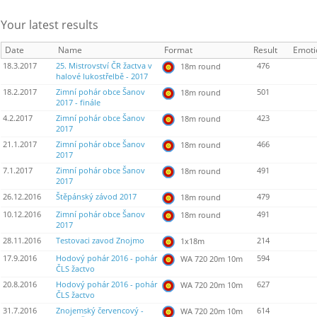
Your latest results
Date
Name
Format
Result
Emoti
18.3.2017
25. Mistrovství ČR žactva v
476
18m round
halové lukostřelbě - 2017
18.2.2017
Zimní pohár obce Šanov
501
18m round
2017 - finále
4.2.2017
Zimní pohár obce Šanov
423
18m round
2017
21.1.2017
Zimní pohár obce Šanov
466
18m round
2017
7.1.2017
Zimní pohár obce Šanov
491
18m round
2017
26.12.2016
Štěpánský závod 2017
479
18m round
10.12.2016
Zimní pohár obce Šanov
491
18m round
2017
28.11.2016
Testovaci zavod Znojmo
214
1x18m
17.9.2016
Hodový pohár 2016 - pohár
594
WA 720 20m 10m
ČLS žactvo
20.8.2016
Hodový pohár 2016 - pohár
627
WA 720 20m 10m
ČLS žactvo
31.7.2016
Znojemský červencový -
614
WA 720 20m 10m