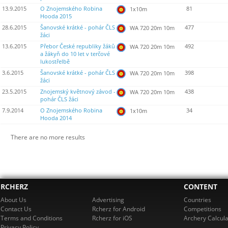
13.9.2015
O Znojemského Robina
81
1x10m
Hooda 2015
28.6.2015
Šanovské krátké - pohár ČLS
477
WA 720 20m 10m
žáci
13.6.2015
Přebor České republiky žáků
492
WA 720 20m 10m
a žákyň do 10 let v terčové
lukostřelbě
3.6.2015
Šanovské krátké - pohár ČLS
398
WA 720 20m 10m
žáci
23.5.2015
Znojemský květnový závod -
438
WA 720 20m 10m
pohár ČLS žáci
7.9.2014
O Znojemského Robina
34
1x10m
Hooda 2014
There are no more results
RCHERZ
CONTENT
About Us
Advertising
Countries
Contact Us
Rcherz for Android
Competitions
Terms and Conditions
Rcherz for iOS
Archery Calcula
Privacy Policy