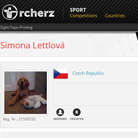
SPORT
Competitions
Countries
Sight Tape Printing
Simona
Lettlová
Czech Republic
woman
recurve
Reg. Nr.:
21500532