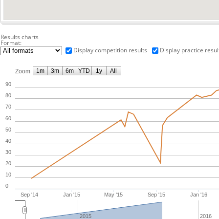
Results charts
Format:
Display competition results
Display practice resul
1m
3m
6m
YTD
1y
All
Zoom
90
80
70
60
50
40
30
20
10
0
Sep '14
Jan '15
May '15
Sep '15
Jan '16
2015
2016