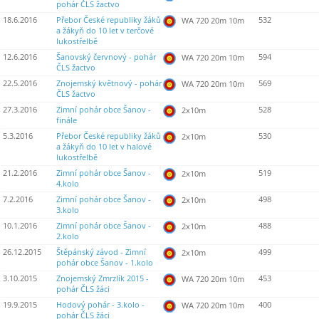
pohár ČLS žactvo
18.6.2016
Přebor České republiky žáků
532
WA 720 20m 10m
a žákyň do 10 let v terčové
lukostřelbě
12.6.2016
Šanovský červnový - pohár
594
WA 720 20m 10m
ČLS žactvo
22.5.2016
Znojemský květnový - pohár
569
WA 720 20m 10m
ČLS žactvo
27.3.2016
Zimní pohár obce Šanov -
528
2x10m
finále
5.3.2016
Přebor České republiky žáků
530
2x10m
a žákyň do 10 let v halové
lukostřelbě
21.2.2016
Zimní pohár obce Šanov -
519
2x10m
4.kolo
7.2.2016
Zimní pohár obce Šanov -
498
2x10m
3.kolo
10.1.2016
Zimní pohár obce Šanov -
488
2x10m
2.kolo
26.12.2015
Štěpánský závod - Zimní
499
2x10m
pohár obce Šanov - 1.kolo
3.10.2015
Znojemský Zmrzlík 2015 -
453
WA 720 20m 10m
pohár ČLS žáci
19.9.2015
Hodový pohár - 3.kolo -
400
WA 720 20m 10m
pohár ČLS žáci