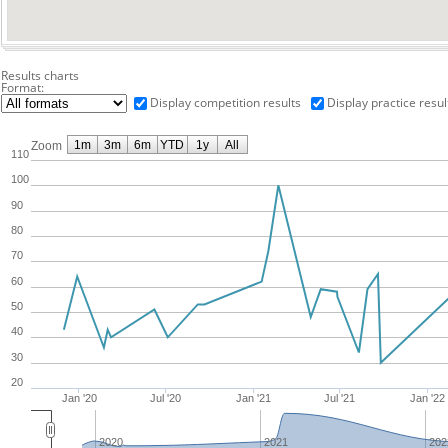
Results charts
Format:
Display competition results
Display practice resul
1m
3m
6m
YTD
1y
All
Zoom
110
100
90
80
70
60
50
40
30
20
Jan '20
Jul '20
Jan '21
Jul '21
Jan '22
2020
2021
202