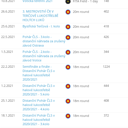
10.8.2021
Votická terénní 2021
148
FITA Field - 1 day
26.6.2021
3. MISTROVSTVÍ ČR V
402
20m round
TERČOVÉ LUKOSTŘELBĚ
HOLÝCH LUKŮ
25.6.2021
Bystřická Terčová - I. kolo
418
20m round
22.5.2021
Pohár ČLS - 3.kolo -
426
20m round
distanční náhrada za zrušený
závod Ostrava
1.5.2021
Pohár ČLS - 2.kolo -
344
20m round
distanční náhrada za zrušený
závod Votice
22.2.2021
Semifinále a finále -
1224
18m round
Distanční Pohár ČLS v
halové lukostřelbě
2020/2021
1.2.2021
Distanční Pohár ČLS v
444
18m round
halové lukostřelbě
2020/2021 - 5.kolo
25.1.2021
Distanční Pohár ČLS v
408
18m round
halové lukostřelbě
2020/2021 - 4.kolo
18.1.2021
Distanční Pohár ČLS v
372
18m round
halové lukostřelbě
2020/2021 - 3.kolo