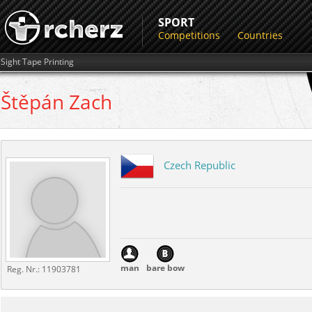
SPORT
Competitions
Countries
Sight Tape Printing
Štěpán
Zach
Czech Republic
man
bare bow
Reg. Nr.:
11903781