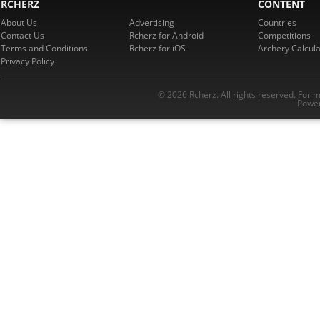
RCHERZ
CONTENT
About Us
Advertising
Countries
Contact Us
Rcherz for Android
Competitions
Terms and Conditions
Rcherz for iOS
Archery Calcula
Privacy Policy
© 2026 Rcherz. All rights reserved. For 
Power