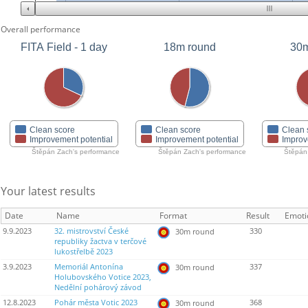
Overall performance
FITA Field - 1 day
18m round
30m
Clean score
Clean score
Clean 
Improvement potential
Improvement potential
Improv
Štěpán Zach's performance
Štěpán Zach's performance
Štěpán
Your latest results
Date
Name
Format
Result
Emoti
9.9.2023
32. mistrovství České
330
30m round
republiky žactva v terčové
lukostřelbě 2023
3.9.2023
Memoriál Antonína
337
30m round
Holubovského Votice 2023,
Nedělní pohárový závod
12.8.2023
Pohár města Votic 2023
368
30m round