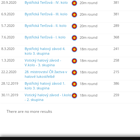
20.9.2020
Bystřická Terčová - IV. kolo
381
20m round
6.9.2020
Bystřická Terčová - III. kolo
381
20m round
5.7.2020
Bystřická Terčová - II. kolo
289
20m round
7.6.2020
Bystřická Terčová - I. kolo
368
20m round
8.3.2020
Bystřický halový závod 4.
241
18m round
kolo 3. skupina
1.3.2020
Votický halový závod -
258
18m round
V.kolo - 3. skupina
22.2.2020
28. mistrovství ČR žactva v
215
18m round
halové lukostřelbě
28.12.2019
Bystřický halový závod 1.
386
18m round
kolo 3. skupina
30.11.2019
Votický halový závod - I.kolo
259
18m round
- 2. skupina
There are no more results