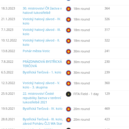
18.3.2023
30. mistrovství ČR žactva v
364
18m round
halové lukostřelbě
21.1.2023
Votický halový závod - IV.
326
18m round
kolo
7.1.2023
Votický halový závod - III.
317
18m round
kolo
10.12.2022
Votický halový závod - II.
322
18m round
kolo
13.8.2022
Pohár města Votic
241
30m round
7.8.2022
PRÁZDNINOVÁ BYSTŘICKÁ
230
30m round
TERČOVÁ
6.5.2022
Bystřická Terčová - 1. kolo
239
30m round
12.3.2022
Votický halový závod - V.
360
18m round
kolo - 3. skupina
25.9.2021
22. mistrovství České
129
FITA Field - 1 day
republiky žactva v terénní
lukostřelbě 2021
19.9.2021
Bystřická Terčová - IV. kolo
469
20m round
28.8.2021
Bystřická Terčová - III. kolo,
423
20m round
závod Poháru ČLS WA Star