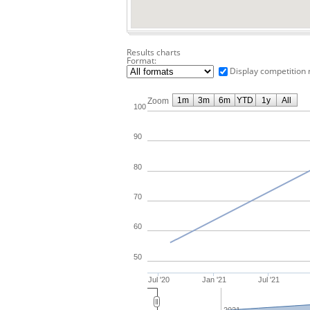
Results charts
Format:
Display competition 
1m
3m
6m
YTD
1y
All
Zoom
100
90
80
70
60
50
Jul '20
Jan '21
Jul '21