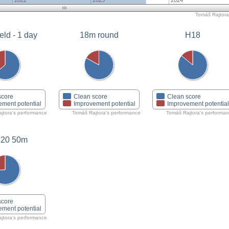
2022
2023
2024
Tomáš Rajtora'
eld - 1 day
18m round
H18
score
Clean score
Clean score
ement potential
Improvement potential
Improvement potentia
jtora's performance
Tomáš Rajtora's performance
Tomáš Rajtora's performa
20 50m
score
ement potential
jtora's performance