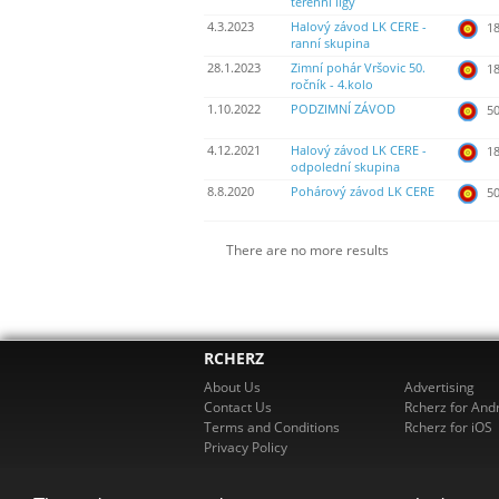
terénní ligy
4.3.2023
Halový závod LK CERE -
18
ranní skupina
28.1.2023
Zimní pohár Vršovic 50.
18
ročník - 4.kolo
1.10.2022
PODZIMNÍ ZÁVOD
50
4.12.2021
Halový závod LK CERE -
18
odpolední skupina
8.8.2020
Pohárový závod LK CERE
50
There are no more results
RCHERZ
About Us
Advertising
Contact Us
Rcherz for And
Terms and Conditions
Rcherz for iOS
Privacy Policy