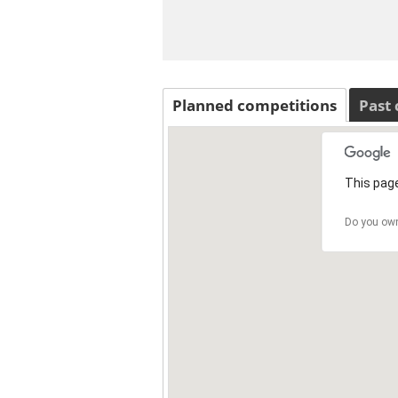
Planned competitions
Past
This page
Do you own