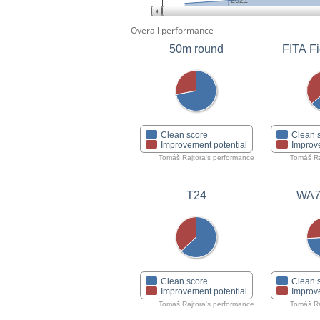
2021
Overall performance
50m round
FITA Fi
Clean score
Clean 
Improvement potential
Improv
Tomáš Rajtora's performance
Tomáš Ra
T24
WA7
Clean score
Clean 
Improvement potential
Improv
Tomáš Rajtora's performance
Tomáš Ra