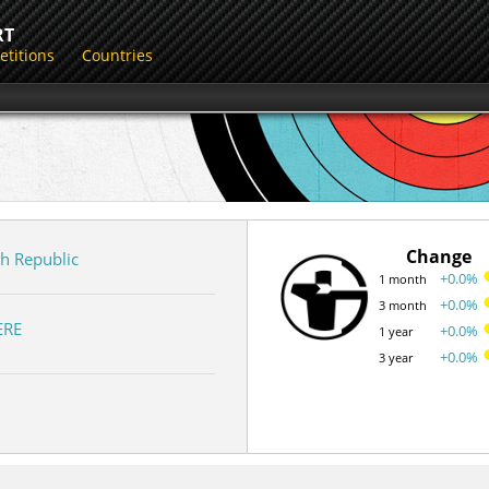
RT
titions
Countries
Change
h Republic
+0.0%
1 month
+0.0%
3 month
ERE
+0.0%
1 year
+0.0%
3 year