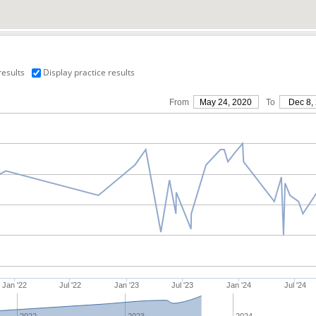
results
Display practice results
From
May 24, 2020
To
Dec 8,
Jan '22
Jul '22
Jan '23
Jul '23
Jan '24
Jul '24