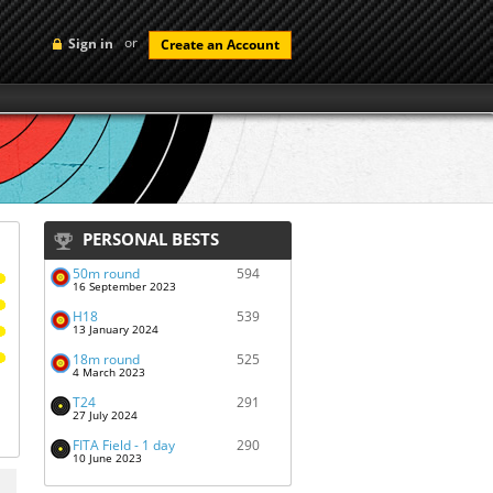
or
Sign in
Create an Account
PERSONAL BESTS
50m round
594
16 September 2023
H18
539
13 January 2024
18m round
525
4 March 2023
T24
291
27 July 2024
FITA Field - 1 day
290
10 June 2023