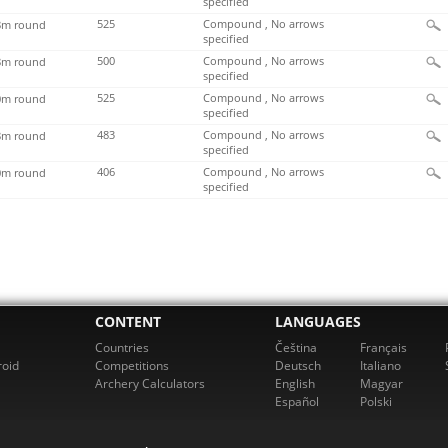
specified
525
Compound , No arrows
m round
specified
500
Compound , No arrows
m round
specified
525
Compound , No arrows
m round
specified
483
Compound , No arrows
m round
specified
406
Compound , No arrows
m round
specified
CONTENT
LANGUAGES
Countries
Čeština
Français
roid
Competitions
Deutsch
Italiano
Archery Calculators
English
Magyar
Español
Polski