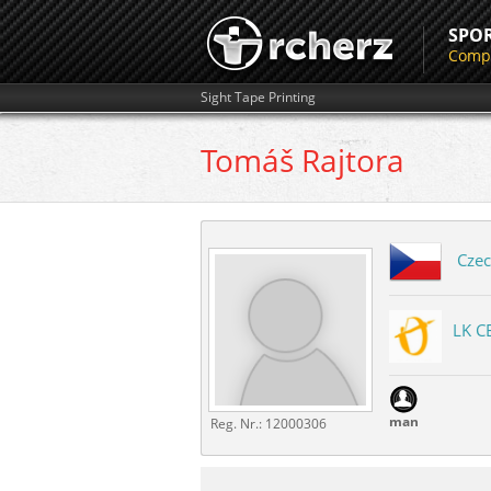
SPO
Compe
Sight Tape Printing
Tomáš
Rajtora
Czec
LK C
man
Reg. Nr.:
12000306