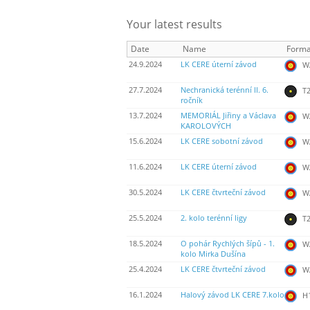
Your latest results
Date
Name
Forma
24.9.2024
LK CERE úterní závod
WA
27.7.2024
Nechranická terénní II. 6.
T2
ročník
13.7.2024
MEMORIÁL Jiřiny a Václava
WA
KAROLOVÝCH
15.6.2024
LK CERE sobotní závod
WA
11.6.2024
LK CERE úterní závod
WA
30.5.2024
LK CERE čtvrteční závod
WA
25.5.2024
2. kolo terénní ligy
T2
18.5.2024
O pohár Rychlých šípů - 1.
WA
kolo Mirka Dušína
25.4.2024
LK CERE čtvrteční závod
WA
16.1.2024
Halový závod LK CERE 7.kolo
H