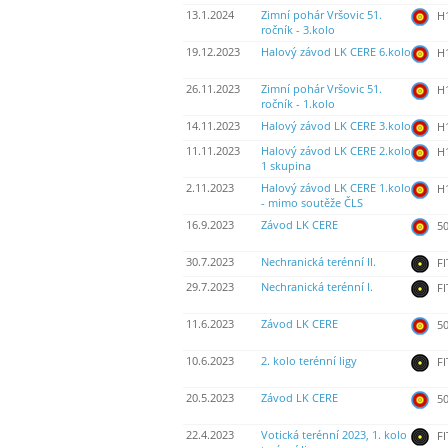
13.1.2024
Zimní pohár Vršovic 51.
H
ročník - 3.kolo
19.12.2023
Halový závod LK CERE 6.kolo
H
26.11.2023
Zimní pohár Vršovic 51.
H
ročník - 1.kolo
14.11.2023
Halový závod LK CERE 3.kolo
H
11.11.2023
Halový závod LK CERE 2.kolo
H
1 skupina
2.11.2023
Halový závod LK CERE 1.kolo
H
- mimo soutěže ČLS
16.9.2023
Závod LK CERE
50
30.7.2023
Nechranická terénní II.
FI
29.7.2023
Nechranická terénní I.
FI
11.6.2023
Závod LK CERE
50
10.6.2023
2. kolo terénní ligy
FI
20.5.2023
Závod LK CERE
50
22.4.2023
Votická terénní 2023, 1. kolo
FI