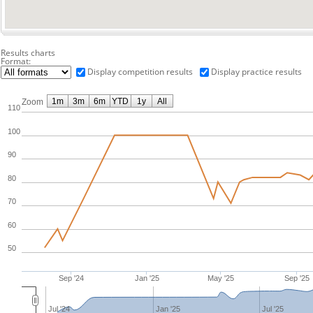
Results charts
Format:
Display competition results
Display practice results
1m
3m
6m
YTD
1y
All
Zoom
110
100
90
80
70
60
50
Sep '24
Jan '25
May '25
Sep '25
Jul '24
Jan '25
Jul '25