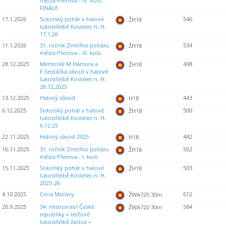
města Přerova - IV. kolo
FINÁLE
17.1.2026
Sokolský pohár v halové
546
ŽH18
lukostřelbě Kostelec n. H.
17.1.26
11.1.2026
31. ročník Zimního poháru
534
ŽH18
města Přerova - III. kolo
28.12.2025
Memoriál M.Hámora a
498
ŽH18
F.Sedláčka závod v halové
lukostřelbě Kostelec n. H.
28.12.2025
13.12.2025
Halový závod
443
H18
6.12.2025
Sokolský pohár v halové
500
ŽH18
lukostřelbě Kostelec n. H.
6.12.25
22.11.2025
Halový závod 2025
442
H18
16.11.2025
31. ročník Zimního poháru
502
ŽH18
města Přerova - I. kolo
15.11.2025
Sokolský pohár v halové
503
ŽH18
lukostřelbě Kostelec n. H.
2025-26
4.10.2025
Cena Moravy
612
ŽWA720 30m
20.9.2025
34. mistrovství České
584
ŽWA720 30m
republiky v terčové
lukostřelbě žactva +