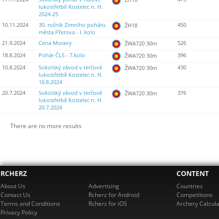
lukostřelbě Kostelec n. H.
2024-25
10.11.2024
30. ročník Zimního poháru
450
ŽH18
města Přerova - I. kolo
21.9.2024
Cena Moravy
526
ŽWA720 30m
18.8.2024
Pohár ČLS - 7.kolo
396
ŽWA720 30m
10.8.2024
Sokolský závod v terčové
430
ŽWA720 30m
lukostřelbě Kostelec n. H.
10.8.2024
20.7.2024
Sokolský závod v terčové
376
ŽWA720 30m
lukostřelbě Kostelec n. H.
20.7.2024
There are no more results
RCHERZ
CONTENT
About Us
Advertising
Countries
Contact Us
Rcherz for Android
Competitions
Terms and Conditions
Rcherz for iOS
Archery Calcula
Privacy Policy