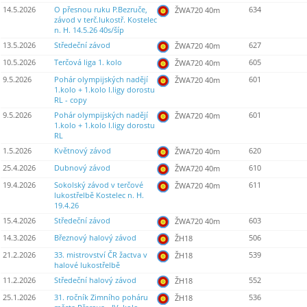
14.5.2026
O přesnou ruku P.Bezruče,
634
ŽWA720 40m
závod v terč.lukostř. Kostelec
n. H. 14.5.26 40s/šíp
13.5.2026
Středeční závod
627
ŽWA720 40m
10.5.2026
Terčová liga 1. kolo
605
ŽWA720 40m
9.5.2026
Pohár olympijských nadějí
601
ŽWA720 40m
1.kolo + 1.kolo I.ligy dorostu
RL - copy
9.5.2026
Pohár olympijských nadějí
601
ŽWA720 40m
1.kolo + 1.kolo I.ligy dorostu
RL
1.5.2026
Květnový závod
620
ŽWA720 40m
25.4.2026
Dubnový závod
610
ŽWA720 40m
19.4.2026
Sokolský závod v terčové
611
ŽWA720 40m
lukostřelbě Kostelec n. H.
19.4.26
15.4.2026
Středeční závod
603
ŽWA720 40m
14.3.2026
Březnový halový závod
506
ŽH18
21.2.2026
33. mistrovství ČR žactva v
539
ŽH18
halové lukostřelbě
11.2.2026
Středeční halový závod
552
ŽH18
25.1.2026
31. ročník Zimního poháru
536
ŽH18