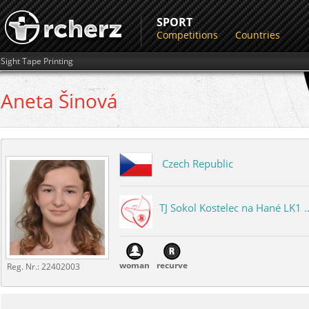
SPORT
Competitions
Countries
Sight Tape Printing
Aneta
Šinová
Czech Republic
TJ Sokol Kostelec na Hané LK1 ..
woman
recurve
Reg. Nr.:
22402003