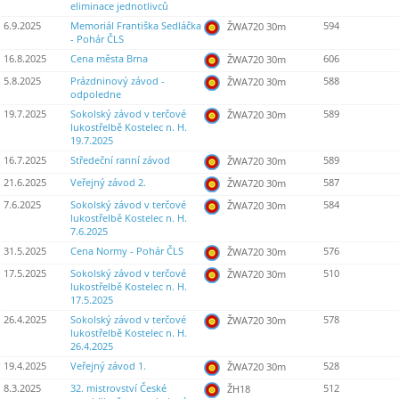
eliminace jednotlivců
6.9.2025
Memoriál Františka Sedláčka
594
ŽWA720 30m
- Pohár ČLS
16.8.2025
Cena města Brna
606
ŽWA720 30m
5.8.2025
Prázdninový závod -
588
ŽWA720 30m
odpoledne
19.7.2025
Sokolský závod v terčové
589
ŽWA720 30m
lukostřelbě Kostelec n. H.
19.7.2025
16.7.2025
Středeční ranní závod
589
ŽWA720 30m
21.6.2025
Veřejný závod 2.
587
ŽWA720 30m
7.6.2025
Sokolský závod v terčové
584
ŽWA720 30m
lukostřelbě Kostelec n. H.
7.6.2025
31.5.2025
Cena Normy - Pohár ČLS
576
ŽWA720 30m
17.5.2025
Sokolský závod v terčové
510
ŽWA720 30m
lukostřelbě Kostelec n. H.
17.5.2025
26.4.2025
Sokolský závod v terčové
578
ŽWA720 30m
lukostřelbě Kostelec n. H.
26.4.2025
19.4.2025
Veřejný závod 1.
528
ŽWA720 30m
8.3.2025
32. mistrovství České
512
ŽH18