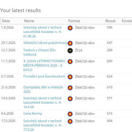
Your latest results
Date
Name
Format
Result
Emoti
1.8.2026
Sokolský závod v terčové
590
ŽWA720 40m
lukostřelbě Kostelec n. H.
01.08.26
29.7.2026
Středeční závod prázdninový
647
ŽWA720 40m
12.7.2026
Terénní v Chrastí Zlín-
290
ŽT24
Velíková
11.7.2026
3. ročník LETNÍHO POHÁRU
600
ŽWA720 40m
MĚSTA PŘEROVA 2026 - II.
KOLO
6.7.2026
Pondělní pod Šaumburkem
624
ŽWA720 40m
21.6.2026
Olympiáda dětí a mládeže
610
ŽWA720 40m
2026
14.6.2026
Sokolský závod v terčové
571
ŽWA720 40m
lukostřelbě Kostelec n. H.
14.6.26
6.6.2026
Cena Normy
615
ŽWA720 40m
17.5.2026
Sokolský závod v terčové
604
ŽWA720 40m
lukostřelbě Kostelec n. H.
17.5.26