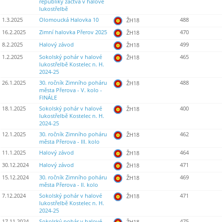
republiky žactva v halové
lukostřelbě
1.3.2025
Olomoucká Halovka 10
488
ŽH18
16.2.2025
Zimní halovka Přerov 2025
470
ŽH18
8.2.2025
Halový závod
499
ŽH18
1.2.2025
Sokolský pohár v halové
465
ŽH18
lukostřelbě Kostelec n. H.
2024-25
26.1.2025
30. ročník Zimního poháru
488
ŽH18
města Přerova - V. kolo -
FINÁLE
18.1.2025
Sokolský pohár v halové
400
ŽH18
lukostřelbě Kostelec n. H.
2024-25
12.1.2025
30. ročník Zimního poháru
462
ŽH18
města Přerova - III. kolo
11.1.2025
Halový závod
464
ŽH18
30.12.2024
Halový závod
471
ŽH18
15.12.2024
30. ročník Zimního poháru
469
ŽH18
města Přerova - II. kolo
7.12.2024
Sokolský pohár v halové
471
ŽH18
lukostřelbě Kostelec n. H.
2024-25
17.11.2024
Sokolský pohár v halové
475
ŽH18