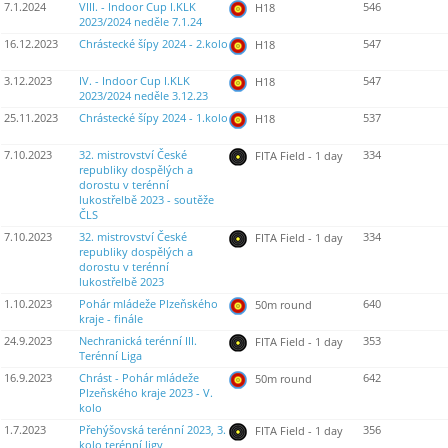
7.1.2024
VIII. - Indoor Cup I.KLK
546
H18
2023/2024 neděle 7.1.24
16.12.2023
Chrástecké šípy 2024 - 2.kolo
547
H18
3.12.2023
IV. - Indoor Cup I.KLK
547
H18
2023/2024 neděle 3.12.23
25.11.2023
Chrástecké šípy 2024 - 1.kolo
537
H18
7.10.2023
32. mistrovství České
334
FITA Field - 1 day
republiky dospělých a
dorostu v terénní
lukostřelbě 2023 - soutěže
ČLS
7.10.2023
32. mistrovství České
334
FITA Field - 1 day
republiky dospělých a
dorostu v terénní
lukostřelbě 2023
1.10.2023
Pohár mládeže Plzeňského
640
50m round
kraje - finále
24.9.2023
Nechranická terénní III.
353
FITA Field - 1 day
Terénní Liga
16.9.2023
Chrást - Pohár mládeže
642
50m round
Plzeňského kraje 2023 - V.
kolo
1.7.2023
Přehýšovská terénní 2023, 3.
356
FITA Field - 1 day
kolo terénní ligy