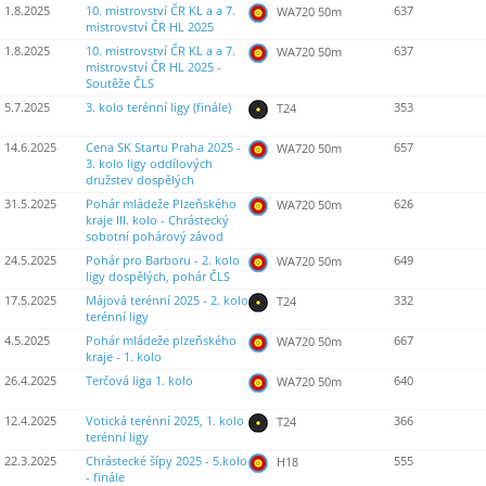
1.8.2025
10. mistrovství ČR KL a a 7.
637
WA720 50m
mistrovství ČR HL 2025
1.8.2025
10. mistrovství ČR KL a a 7.
637
WA720 50m
mistrovství ČR HL 2025 -
Soutěže ČLS
5.7.2025
3. kolo terénní ligy (finále)
353
T24
14.6.2025
Cena SK Startu Praha 2025 -
657
WA720 50m
3. kolo ligy oddílových
družstev dospělých
31.5.2025
Pohár mládeže Plzeňského
626
WA720 50m
kraje III. kolo - Chrástecký
sobotní pohárový závod
24.5.2025
Pohár pro Barboru - 2. kolo
649
WA720 50m
ligy dospělých, pohár ČLS
17.5.2025
Májová terénní 2025 - 2. kolo
332
T24
terénní ligy
4.5.2025
Pohár mládeže plzeňského
667
WA720 50m
kraje - 1. kolo
26.4.2025
Terčová liga 1. kolo
640
WA720 50m
12.4.2025
Votická terénní 2025, 1. kolo
366
T24
terénní ligy
22.3.2025
Chrástecké šípy 2025 - 5.kolo
555
H18
- finále