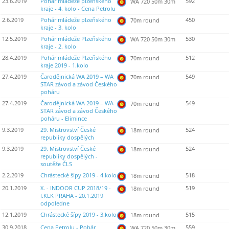
23.6.2019
Pohár mládeže plzeňského
592
WA 720 50m 30m
kraje - 4. kolo - Cena Petrolu
2.6.2019
Pohár mládeže plzeňského
450
70m round
kraje - 3. kolo
12.5.2019
Pohár mládeže Plzeňského
530
WA 720 50m 30m
kraje - 2. kolo
28.4.2019
Pohár mládeže Plzeňského
512
70m round
kraje 2019 - 1.kolo
27.4.2019
Čarodějnická WA 2019 – WA
549
70m round
STAR závod a závod Českého
poháru
27.4.2019
Čarodějnická WA 2019 – WA
549
70m round
STAR závod a závod Českého
poháru - Elimince
9.3.2019
29. Mistrovství České
524
18m round
republiky dospělých
9.3.2019
29. Mistrovství České
524
18m round
republiky dospělých -
soutěže ČLS
2.2.2019
Chrástecké šípy 2019 - 4.kolo
518
18m round
20.1.2019
X. - INDOOR CUP 2018/19 -
519
18m round
I.KLK PRAHA - 20.1.2019
odpoledne
12.1.2019
Chrástecké šípy 2019 - 3.kolo
515
18m round
30.9.2018
Cena Petrolu - Pohár
559
WA 720 50m 30m