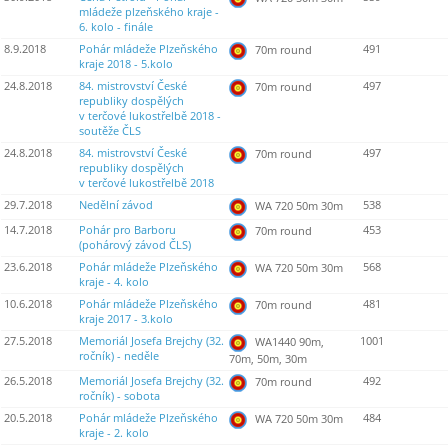
mládeže plzeňského kraje -
6. kolo - finále
8.9.2018
Pohár mládeže Plzeňského
491
70m round
kraje 2018 - 5.kolo
24.8.2018
84. mistrovství České
497
70m round
republiky dospělých
v terčové lukostřelbě 2018 -
soutěže ČLS
24.8.2018
84. mistrovství České
497
70m round
republiky dospělých
v terčové lukostřelbě 2018
29.7.2018
Nedělní závod
538
WA 720 50m 30m
14.7.2018
Pohár pro Barboru
453
70m round
(pohárový závod ČLS)
23.6.2018
Pohár mládeže Plzeňského
568
WA 720 50m 30m
kraje - 4. kolo
10.6.2018
Pohár mládeže Plzeňského
481
70m round
kraje 2017 - 3.kolo
27.5.2018
Memoriál Josefa Brejchy (32.
1001
WA1440 90m,
ročník) - neděle
70m, 50m, 30m
26.5.2018
Memoriál Josefa Brejchy (32.
492
70m round
ročník) - sobota
20.5.2018
Pohár mládeže Plzeňského
484
WA 720 50m 30m
kraje - 2. kolo