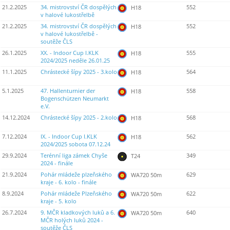
21.2.2025
34. mistrovství ČR dospělých
552
H18
v halové lukostřelbě
21.2.2025
34. mistrovství ČR dospělých
552
H18
v halové lukostřelbě -
soutěže ČLS
26.1.2025
XX. - Indoor Cup I.KLK
555
H18
2024/2025 neděle 26.01.25
11.1.2025
Chrástecké šípy 2025 - 3.kolo
564
H18
5.1.2025
47. Hallenturnier der
558
H18
Bogenschützen Neumarkt
e.V.
14.12.2024
Chrástecké šípy 2025 - 2.kolo
568
H18
7.12.2024
IX. - Indoor Cup I.KLK
562
H18
2024/2025 sobota 07.12.24
29.9.2024
Terénní liga zámek Chyše
349
T24
2024 - finále
21.9.2024
Pohár mládeže plzeňského
629
WA720 50m
kraje - 6. kolo - finále
8.9.2024
Pohár mládeže Plzeňského
622
WA720 50m
kraje - 5. kolo
26.7.2024
9. MČR kladkových luků a 6.
640
WA720 50m
MČR holých luků 2024 -
soutěže ČLS