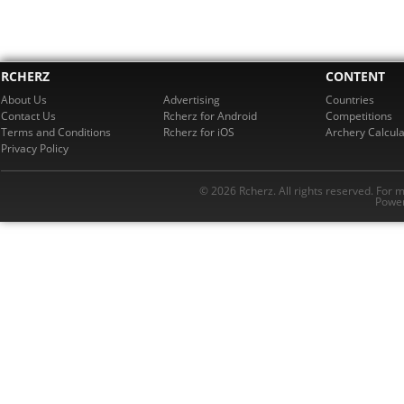
RCHERZ
CONTENT
About Us
Advertising
Countries
Contact Us
Rcherz for Android
Competitions
Terms and Conditions
Rcherz for iOS
Archery Calcula
Privacy Policy
© 2026 Rcherz. All rights reserved. For 
Power