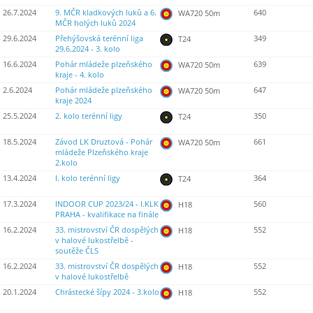
26.7.2024
9. MČR kladkových luků a 6.
640
WA720 50m
MČR holých luků 2024
29.6.2024
Přehýšovská terénní liga
349
T24
29.6.2024 - 3. kolo
16.6.2024
Pohár mládeže plzeňského
639
WA720 50m
kraje - 4. kolo
2.6.2024
Pohár mládeže plzeňského
647
WA720 50m
kraje 2024
25.5.2024
2. kolo terénní ligy
350
T24
18.5.2024
Závod LK Druztová - Pohár
661
WA720 50m
mládeže Plzeňského kraje
2.kolo
13.4.2024
I. kolo terénní ligy
364
T24
17.3.2024
INDOOR CUP 2023/24 - I.KLK
560
H18
PRAHA - kvalifikace na finále
16.2.2024
33. mistrovství ČR dospělých
552
H18
v halové lukostřelbě -
soutěže ČLS
16.2.2024
33. mistrovství ČR dospělých
552
H18
v halové lukostřelbě
20.1.2024
Chrástecké šípy 2024 - 3.kolo
552
H18