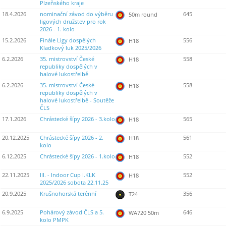
Plzeňského kraje
18.4.2026
nominační závod do výběru
645
50m round
ligových družstev pro rok
2026 - 1. kolo
15.2.2026
Finále Ligy dospělých
556
H18
Kladkový luk 2025/2026
6.2.2026
35. mistrovství České
558
H18
republiky dospělých v
halové lukostřelbě
6.2.2026
35. mistrovství České
558
H18
republiky dospělých v
halové lukostřelbě - Soutěže
ČLS
17.1.2026
Chrástecké šípy 2026 - 3.kolo
565
H18
20.12.2025
Chrástecké šípy 2026 - 2.
561
H18
kolo
6.12.2025
Chrástecké šípy 2026 - 1.kolo
552
H18
22.11.2025
III. - Indoor Cup I.KLK
552
H18
2025/2026 sobota 22.11.25
20.9.2025
Krušnohorská terénní
356
T24
6.9.2025
Pohárový závod ČLS a 5.
646
WA720 50m
kolo PMPK