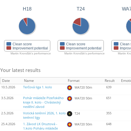
H18
T24
WA7
Clean score
Clean score
Clean 
Improvement potential
Improvement potential
Improv
Martin Kronďák's performance
Martin Kronďák's performance
Martin Kr
Your latest results
Date
Name
Format
Result
Emoti
10.5.2026
Terčová liga 1. kolo
639
WA720 50m
3.5.2026
Pohár mládeže Plzeňského
651
WA720 50m
kraje II. kolo - Chrástecký
nedělní závod
2.5.2026
Votická terénní 2026, 1. kolo
355
T24
terénní ligy
25.4.2026
1. Závod LK Druztová -
648
WA720 50m
1.kolo Poháru mládeže