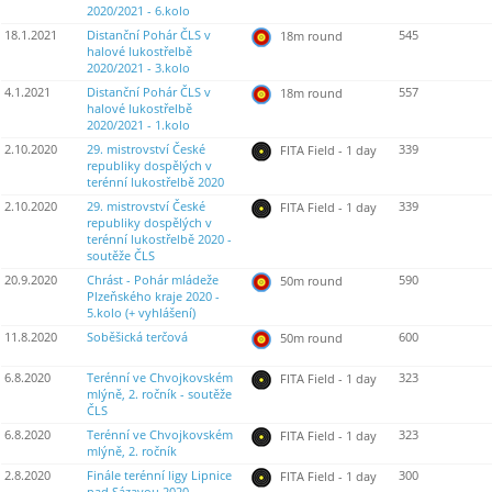
2020/2021 - 6.kolo
18.1.2021
Distanční Pohár ČLS v
545
18m round
halové lukostřelbě
2020/2021 - 3.kolo
4.1.2021
Distanční Pohár ČLS v
557
18m round
halové lukostřelbě
2020/2021 - 1.kolo
2.10.2020
29. mistrovství České
339
FITA Field - 1 day
republiky dospělých v
terénní lukostřelbě 2020
2.10.2020
29. mistrovství České
339
FITA Field - 1 day
republiky dospělých v
terénní lukostřelbě 2020 -
soutěže ČLS
20.9.2020
Chrást - Pohár mládeže
590
50m round
Plzeňského kraje 2020 -
5.kolo (+ vyhlášení)
11.8.2020
Soběšická terčová
600
50m round
6.8.2020
Terénní ve Chvojkovském
323
FITA Field - 1 day
mlýně, 2. ročník - soutěže
ČLS
6.8.2020
Terénní ve Chvojkovském
323
FITA Field - 1 day
mlýně, 2. ročník
2.8.2020
Finále terénní ligy Lipnice
300
FITA Field - 1 day