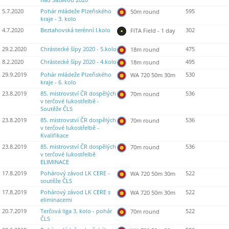
nad Sázavou 2020
5.7.2020
Pohár mládeže Plzeňského
595
50m round
kraje - 3. kolo
4.7.2020
Beztahovská terénní I.kolo
302
FITA Field - 1 day
29.2.2020
Chrástecké šípy 2020 - 5.kolo
475
18m round
8.2.2020
Chrástecké šípy 2020 - 4.kolo
495
18m round
29.9.2019
Pohár mládeže Plzeňského
530
WA 720 50m 30m
kraje - 6. kolo
23.8.2019
85. mistrovství ČR dospělých
536
70m round
v terčové lukostřelbě -
Soutěže ČLS
23.8.2019
85. mistrovství ČR dospělých
536
70m round
v terčové lukostřelbě -
Kvalifikace
23.8.2019
85. mistrovství ČR dospělých
536
70m round
v terčové lukostřelbě
ELIMINACE
17.8.2019
Pohárový závod LK CERE -
522
WA 720 50m 30m
soutěže ČLS
17.8.2019
Pohárový závod LK CERE s
522
WA 720 50m 30m
eliminacemi
20.7.2019
Terčová liga 3. kolo - pohár
522
70m round
ČLS