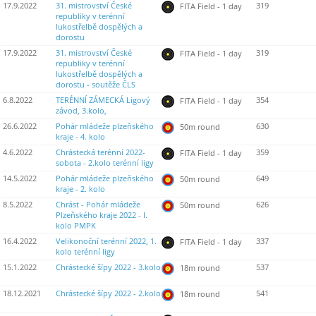
17.9.2022
31. mistrovství České
319
FITA Field - 1 day
republiky v terénní
lukostřelbě dospělých a
dorostu
17.9.2022
31. mistrovství České
319
FITA Field - 1 day
republiky v terénní
lukostřelbě dospělých a
dorostu - soutěže ČLS
6.8.2022
TERÉNNÍ ZÁMECKÁ Ligový
354
FITA Field - 1 day
závod, 3.kolo,
26.6.2022
Pohár mládeže plzeňského
630
50m round
kraje - 4. kolo
4.6.2022
Chrástecká terénní 2022-
359
FITA Field - 1 day
sobota - 2.kolo terénní ligy
14.5.2022
Pohár mládeže plzeňského
649
50m round
kraje - 2. kolo
8.5.2022
Chrást - Pohár mládeže
626
50m round
Plzeňského kraje 2022 - I.
kolo PMPK
16.4.2022
Velikonoční terénní 2022, 1.
337
FITA Field - 1 day
kolo terénní ligy
15.1.2022
Chrástecké šípy 2022 - 3.kolo
537
18m round
18.12.2021
Chrástecké šípy 2022 - 2.kolo
541
18m round