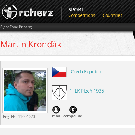
SPORT
Competitions
Countries
Sight Tape Printing
Martin
Kronďák
Czech Republic
1. LK Plzeň 1935
man
compound
Reg. Nr.:
11604020