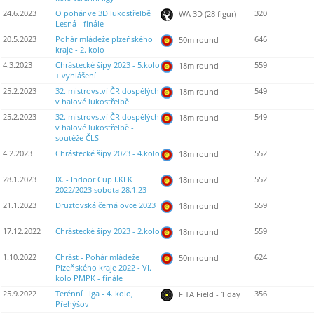
24.6.2023
O pohár ve 3D lukostřelbě
320
WA 3D (28 figur)
Lesná - finále
20.5.2023
Pohár mládeže plzeňského
646
50m round
kraje - 2. kolo
4.3.2023
Chrástecké šípy 2023 - 5.kolo
559
18m round
+ vyhlášení
25.2.2023
32. mistrovství ČR dospělých
549
18m round
v halové lukostřelbě
25.2.2023
32. mistrovství ČR dospělých
549
18m round
v halové lukostřelbě -
soutěže ČLS
4.2.2023
Chrástecké šípy 2023 - 4.kolo
552
18m round
28.1.2023
IX. - Indoor Cup I.KLK
552
18m round
2022/2023 sobota 28.1.23
21.1.2023
Druztovská černá ovce 2023
559
18m round
17.12.2022
Chrástecké šípy 2023 - 2.kolo
559
18m round
1.10.2022
Chrást - Pohár mládeže
624
50m round
Plzeňského kraje 2022 - VI.
kolo PMPK - finále
25.9.2022
Terénní Liga - 4. kolo,
356
FITA Field - 1 day
Přehýšov