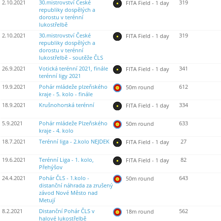
2.10.2021
30.mistrovství České
319
FITA Field - 1 day
republiky dospělých a
dorostu v terénní
lukostřelbě
2.10.2021
30.mistrovství České
319
FITA Field - 1 day
republiky dospělých a
dorostu v terénní
lukostřelbě - soutěže ČLS
26.9.2021
Votická terénní 2021, finále
341
FITA Field - 1 day
terénní ligy 2021
19.9.2021
Pohár mládeže plzeňského
612
50m round
kraje - 5. kolo - finále
18.9.2021
Krušnohorská terénní
334
FITA Field - 1 day
5.9.2021
Pohár mládeže Plzeňského
633
50m round
kraje - 4. kolo
18.7.2021
Terénní liga - 2.kolo NEJDEK
27
FITA Field - 1 day
19.6.2021
Terénní Liga - 1. kolo,
82
FITA Field - 1 day
Přehýšov
24.4.2021
Pohár ČLS - 1.kolo -
643
50m round
distanční náhrada za zrušený
závod Nové Město nad
Metují
8.2.2021
Distanční Pohár ČLS v
562
18m round
halové lukostřelbě