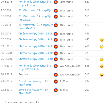
29.4.2018
Pohár mládeže plzeňského
527
70m round
kraje - 1. kolo
9.3.2018
28. Mistrovství ČR dospělých
516
18m round
9.3.2018
28. Mistrovství ČR dospělých
516
18m round
- družstva
9.3.2018
28. Mistrovství ČR dospělých
516
18m round
- soutěže ČLS
3.3.2018
Chrástecké šípy 2018 - 5.kolo
489
18m round
3.2.2018
Chrástecké šípy 2018 - 4.kolo
440
18m round
13.1.2018
Chrástecké šípy 2018 - 3.kolo
451
18m round
16.12.2017
Chrástecké šípy 2018 - 2.kolo
475
18m round
25.11.2017
Chrástecké šípy 2018 - 1.kolo
460
18m round
1.10.2017
Pohár mládeže Plzeňského
536
WA 720 50m 30m
kraje 2017 6. kolo
26.9.2017
Practice
518
WA 720 50m 30m
23.6.2017
Závod pro nováčky 1. LK
237
1x30m
Plzeň 1935
23.3.2017
Závod pro nováčky 1. LK
209
1x18m
Plzeň 1935
There are no more results