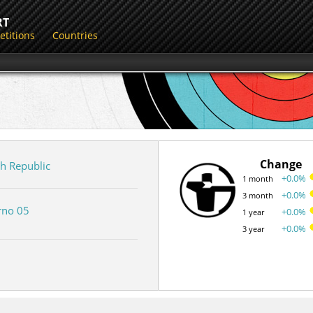
RT
titions
Countries
Change
h Republic
+0.0%
1 month
+0.0%
3 month
rno 05
+0.0%
1 year
+0.0%
3 year