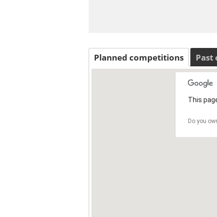
Planned competitions
Past
This page
Do you own