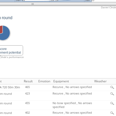
Jan '19
Jul '19
Jan '20
Daniel Čihák'
 round
score
ement potential
 Čihák's performance
t
Result
Emotion
Equipment
Weather
465
Recurve , No arrows specified
 720 50m 30m
423
Recurve , No arrows specified
m round
455
No bow specified , No arrows
m round
specified
402
Recurve , No arrows specified
m round