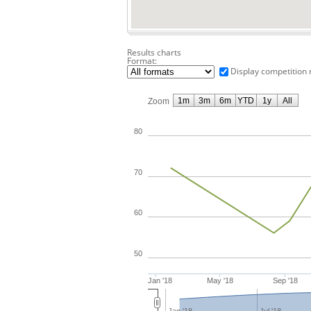
Results charts
Format:
Display competition 
1m
3m
6m
YTD
1y
All
Zoom
80
70
60
50
Jan '18
May '18
Sep '18