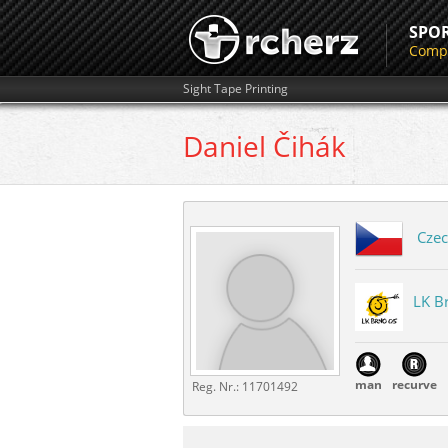
SPO
Compe
Sight Tape Printing
Daniel
Čihák
Czec
LK B
man
recurve
Reg. Nr.:
11701492