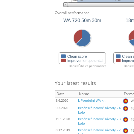
Jan '18
Jul '18
Overall performance
WA 720 50m 30m
18m
Clean score
Clean 
Improvement potential
Improv
Daniel Čihák's performance
Daniel
Your latest results
Date
Name
Forma
8.6.2020
I. Pondělní WA kr.
WA
9.2.2020
Brněnské halové závody - 4.
18
kolo
19.1.2020
Brněnské halové závody - 3.
18
kolo
8.12.2019
Brněnské halové závody - 2.
18