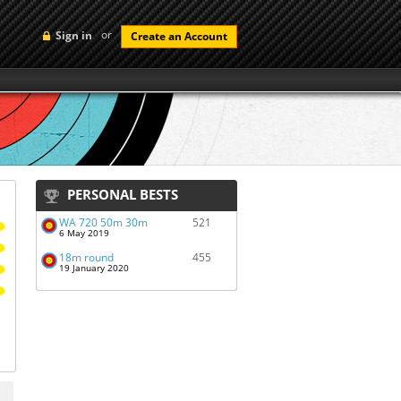
or
Sign in
Create an Account
PERSONAL BESTS
WA 720 50m 30m
521
6 May 2019
18m round
455
19 January 2020