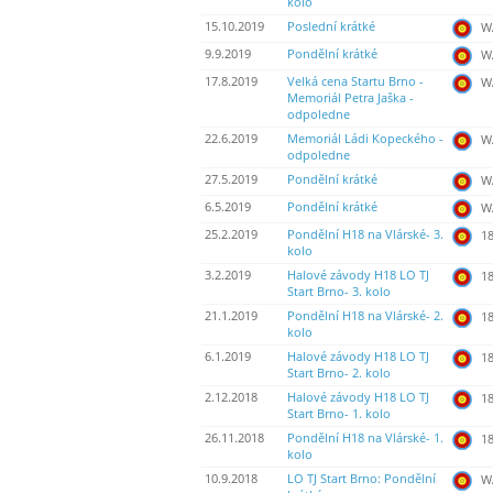
kolo
15.10.2019
Poslední krátké
WA
9.9.2019
Pondělní krátké
WA
17.8.2019
Velká cena Startu Brno -
WA
Memoriál Petra Jaška -
odpoledne
22.6.2019
Memoriál Ládi Kopeckého -
WA
odpoledne
27.5.2019
Pondělní krátké
WA
6.5.2019
Pondělní krátké
WA
25.2.2019
Pondělní H18 na Vlárské- 3.
18
kolo
3.2.2019
Halové závody H18 LO TJ
18
Start Brno- 3. kolo
21.1.2019
Pondělní H18 na Vlárské- 2.
18
kolo
6.1.2019
Halové závody H18 LO TJ
18
Start Brno- 2. kolo
2.12.2018
Halové závody H18 LO TJ
18
Start Brno- 1. kolo
26.11.2018
Pondělní H18 na Vlárské- 1.
18
kolo
10.9.2018
LO TJ Start Brno: Pondělní
WA