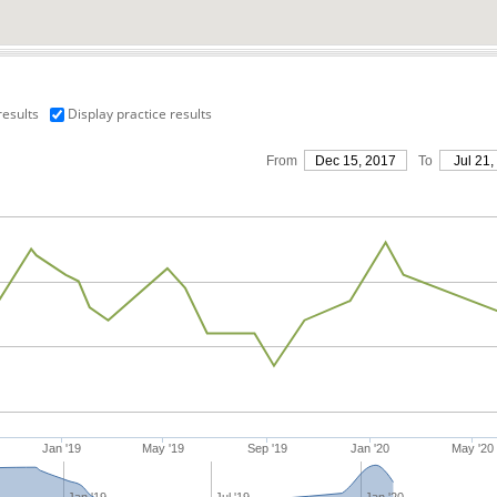
results
Display practice results
From
Dec 15, 2017
To
Jul 21,
Jan '19
May '19
Sep '19
Jan '20
May '20