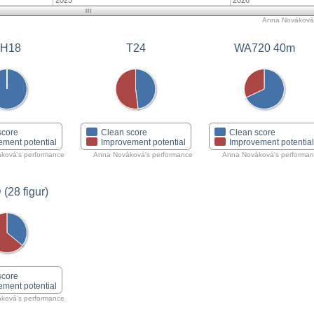
2025
2026
Anna Nováková'
ŽH18
T24
WA720 40m
score
Clean score
Clean score
ement potential
Improvement potential
Improvement potentia
ková's performance
Anna Nováková's performance
Anna Nováková's performa
(28 figur)
score
ement potential
ková's performance