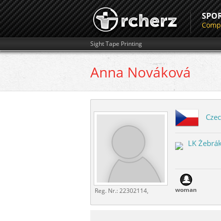
SPO
Compe
Sight Tape Printing
Anna
Nováková
Czec
LK Žebrá
woman
Reg. Nr.:
22302114,