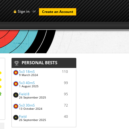
or
Sign in
Create an Account
PERSONAL BESTS
5x3 18mS
110
9 March 2024
5x3 40mS
99
1 August 2025
Field 8
95
26 September 2025
5x3 30mS
72
13 October 2024
Field
40
26 September 2025