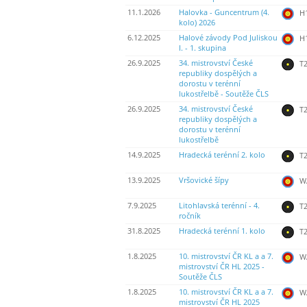
11.1.2026
Halovka - Guncentrum (4.
H
kolo) 2026
6.12.2025
Halové závody Pod Juliskou
H
I. - 1. skupina
26.9.2025
34. mistrovství České
T2
republiky dospělých a
dorostu v terénní
lukostřelbě - Soutěže ČLS
26.9.2025
34. mistrovství České
T2
republiky dospělých a
dorostu v terénní
lukostřelbě
14.9.2025
Hradecká terénní 2. kolo
T2
13.9.2025
Vršovické šípy
WA
7.9.2025
Litohlavská terénní - 4.
T2
ročník
31.8.2025
Hradecká terénní 1. kolo
T2
1.8.2025
10. mistrovství ČR KL a a 7.
WA
mistrovství ČR HL 2025 -
Soutěže ČLS
1.8.2025
10. mistrovství ČR KL a a 7.
WA
mistrovství ČR HL 2025