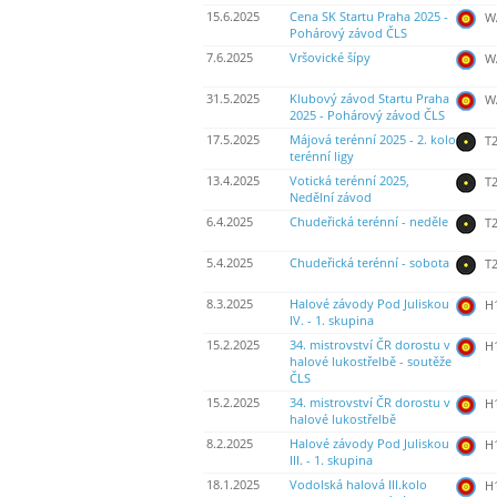
15.6.2025
Cena SK Startu Praha 2025 -
WA
Pohárový závod ČLS
7.6.2025
Vršovické šípy
WA
31.5.2025
Klubový závod Startu Praha
WA
2025 - Pohárový závod ČLS
17.5.2025
Májová terénní 2025 - 2. kolo
T2
terénní ligy
13.4.2025
Votická terénní 2025,
T2
Nedělní závod
6.4.2025
Chudeřická terénní - neděle
T2
5.4.2025
Chudeřická terénní - sobota
T2
8.3.2025
Halové závody Pod Juliskou
H
IV. - 1. skupina
15.2.2025
34. mistrovství ČR dorostu v
H
halové lukostřelbě - soutěže
ČLS
15.2.2025
34. mistrovství ČR dorostu v
H
halové lukostřelbě
8.2.2025
Halové závody Pod Juliskou
H
III. - 1. skupina
18.1.2025
Vodolská halová III.kolo
H