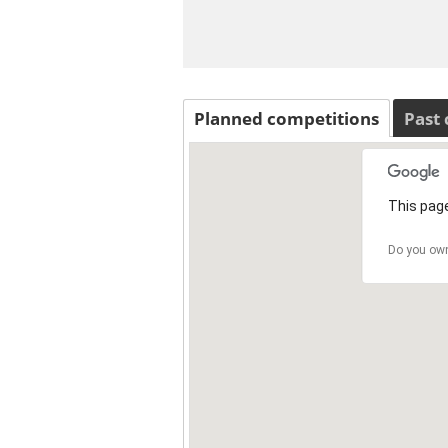
Planned competitions
Past
This page
Do you own