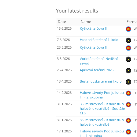
Your latest results
Date
Name
Forma
13.6.2026
Kyšická terčová III
WA
7.6.2026
Hradecká terénní 1. kolo
T2
23.5.2026
Kyšická terčová II
WA
3.5.2026
Votická terénní, Nedělní
T2
závod
26.4.2026
Aprílová terénní 2026
T2
18.4.2026
Beztahovská terénní I.kolo
T2
14.2.2026
Halové závody Pod Juliskou
H
III. - 2. skupina
31.1.2026
35. mistrovství ČR dorostu v
H
halové lukostřelbě - Soutěže
ČLS
31.1.2026
35. mistrovství ČR dorostu v
H
halové lukostřelbě
17.1.2026
Halové závody Pod Juliskou
H
II. - 1. skupina