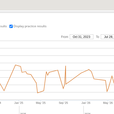
sults
Display practice results
From
Oct 31, 2023
To
Jul 28,
4
Jan '25
May '25
Sep '25
Jan '26
May '26