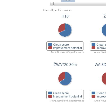
2024
Overall performance
H18
Clean score
Clean 
Improvement potential
Improv
Anna Nováková's performance
Anna Nová
ŽWA720 30m
WA 3D 
Clean score
Clean 
Improvement potential
Improv
Anna Nováková's performance
Anna Nová