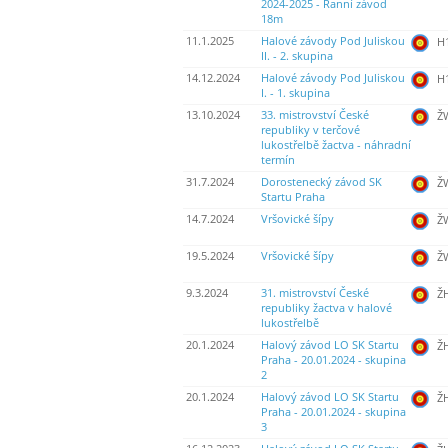
2024-2025 - Ranní závod
18m
11.1.2025
Halové závody Pod Juliskou
H
II. - 2. skupina
14.12.2024
Halové závody Pod Juliskou
H
I. - 1. skupina
13.10.2024
33. mistrovství České
ŽW
republiky v terčové
lukostřelbě žactva - náhradní
termín
31.7.2024
Dorostenecký závod SK
ŽW
Startu Praha
14.7.2024
Vršovické šípy
ŽW
19.5.2024
Vršovické šípy
ŽW
9.3.2024
31. mistrovství České
Ž
republiky žactva v halové
lukostřelbě
20.1.2024
Halový závod LO SK Startu
Ž
Praha - 20.01.2024 - skupina
2
20.1.2024
Halový závod LO SK Startu
Ž
Praha - 20.01.2024 - skupina
3