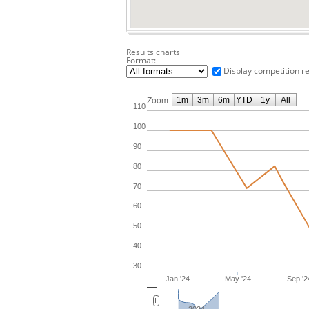
Results charts
Format:
Display competition re
1m
3m
6m
YTD
1y
All
Zoom
110
100
90
80
70
60
50
40
30
Jan '24
May '24
Sep '2