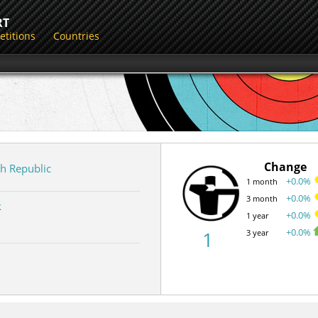
RT
titions
Countries
Change
h Republic
+0.0%
1 month
+0.0%
3 month
k
+0.0%
1 year
+0.0%
1
3 year