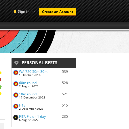
or
Sign in
Create an Account
PERSONAL BESTS
WA 720 50m 30m
539
1 October 2016
60m round
528
2 August 2023
18m round
521
17 December 2022
H18
515
2 December 2023
FITA Field - 1 day
235
6 August 2022