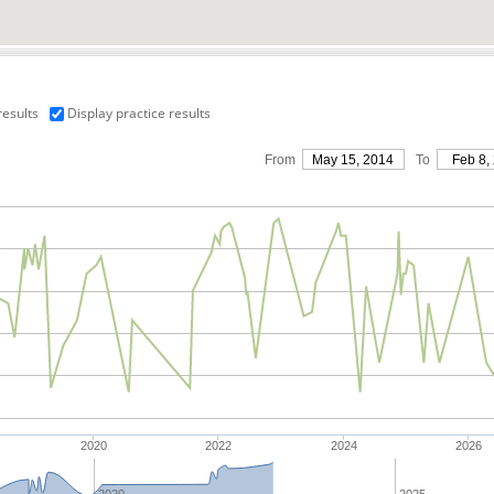
results
Display practice results
From
May 15, 2014
To
Feb 8,
2020
2022
2024
2026