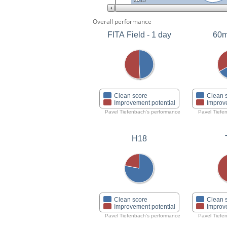
2015
Overall performance
FITA Field - 1 day
60m
Clean score
Clean 
Improvement potential
Improv
Pavel Tiefenbach's performance
Pavel Tiefe
H18
Clean score
Clean 
Improvement potential
Improv
Pavel Tiefenbach's performance
Pavel Tiefe