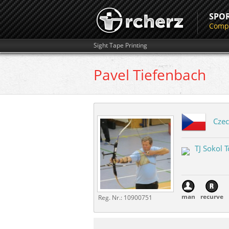
SPO
Compe
Sight Tape Printing
Pavel
Tiefenbach
Czec
TJ Sokol 
man
recurve
Reg. Nr.:
10900751