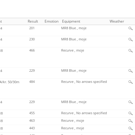
t
Result
Emotion
Equipment
Weather
201
MR8 Blue , moje
4
230
MR8 Blue , moje
4
466
Recurve , moje
18
229
MR8 Blue , moje
4
484
Recurve , No arrows specified
/kr. 50/30m
229
MR8 Blue , moje
4
455
Recurve , No arrows specified
18
463
Recurve , moje
18
443
Recurve , moje
18