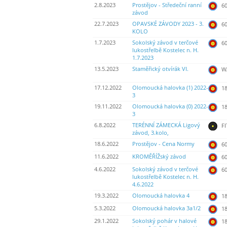
2.8.2023
Prostějov - Středeční ranní
60
závod
22.7.2023
OPAVSKÉ ZÁVODY 2023 - 3.
60
KOLO
1.7.2023
Sokolský závod v terčové
60
lukostřelbě Kostelec n. H.
1.7.2023
13.5.2023
Staměřický otvírák VI.
WA
17.12.2022
Olomoucká halovka (1) 2022-
18
3
19.11.2022
Olomoucká halovka (0) 2022-
18
3
6.8.2022
TERÉNNÍ ZÁMECKÁ Ligový
FI
závod, 3.kolo,
18.6.2022
Prostějov - Cena Normy
60
11.6.2022
KROMĚŘÍŽský závod
60
4.6.2022
Sokolský závod v terčové
60
lukostřelbě Kostelec n. H.
4.6.2022
19.3.2022
Olomoucká halovka 4
18
5.3.2022
Olomoucká halovka 3a1/2
18
29.1.2022
Sokolský pohár v halové
18