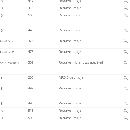
442
Recurve , moje
18
414
Recurve , moje
18
503
Recurve , moje
18
445
Recurve , moje
18
378
Recurve , moje
720 60m
476
Recurve , moje
720 60m
509
Recurve , No arrows specified
/kr. 50/30m
200
MR8 Blue , moje
4
499
Recurve , moje
18
496
Recurve , moje
18
515
Recurve , moje
18
502
Recurve , moje
18