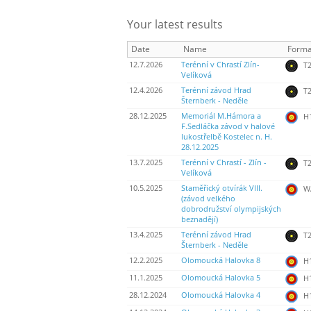
Your latest results
Date
Name
Forma
12.7.2026
Terénní v Chrastí Zlín-
T2
Velíková
12.4.2026
Terénní závod Hrad
T2
Šternberk - Neděle
28.12.2025
Memoriál M.Hámora a
H
F.Sedláčka závod v halové
lukostřelbě Kostelec n. H.
28.12.2025
13.7.2025
Terénní v Chrastí - Zlín -
T2
Velíková
10.5.2025
Staměřický otvírák VIII.
WA
(závod velkého
dobrodružství olympijských
beznadějí)
13.4.2025
Terénní závod Hrad
T2
Šternberk - Neděle
12.2.2025
Olomoucká Halovka 8
H
11.1.2025
Olomoucká Halovka 5
H
28.12.2024
Olomoucká Halovka 4
H