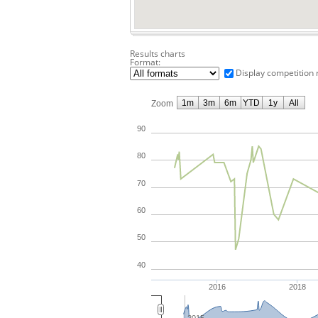
Results charts
Format:
Display competition 
1m
3m
6m
YTD
1y
All
Zoom
90
80
70
60
50
40
2016
2018