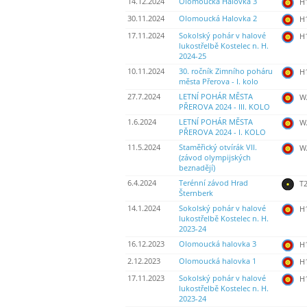
14.12.2024
Olomoucká Halovka 3
H
30.11.2024
Olomoucká Halovka 2
H
17.11.2024
Sokolský pohár v halové
H
lukostřelbě Kostelec n. H.
2024-25
10.11.2024
30. ročník Zimního poháru
H
města Přerova - I. kolo
27.7.2024
LETNÍ POHÁR MĚSTA
WA
PŘEROVA 2024 - III. KOLO
1.6.2024
LETNÍ POHÁR MĚSTA
WA
PŘEROVA 2024 - I. KOLO
11.5.2024
Staměřický otvírák VII.
WA
(závod olympijských
beznadějí)
6.4.2024
Terénní závod Hrad
T2
Šternberk
14.1.2024
Sokolský pohár v halové
H
lukostřelbě Kostelec n. H.
2023-24
16.12.2023
Olomoucká halovka 3
H
2.12.2023
Olomoucká halovka 1
H
17.11.2023
Sokolský pohár v halové
H
lukostřelbě Kostelec n. H.
2023-24