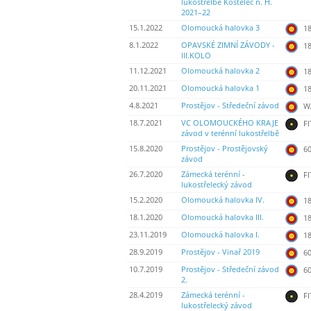
lukostřelbě Kostelec n. H.
2021–22
15.1.2022
Olomoucká halovka 3
18
8.1.2022
OPAVSKÉ ZIMNÍ ZÁVODY -
18
III.KOLO
11.12.2021
Olomoucká halovka 2
18
20.11.2021
Olomoucká halovka 1
18
4.8.2021
Prostějov - Středeční závod
WA
18.7.2021
VC OLOMOUCKÉHO KRAJE
FI
závod v terénní lukostřelbě
15.8.2020
Prostějov - Prostějovský
60
závod
26.7.2020
Zámecká terénní -
FI
lukostřelecký závod
15.2.2020
Olomoucká halovka IV.
18
18.1.2020
Olomoucká halovka III.
18
23.11.2019
Olomoucká halovka I.
18
28.9.2019
Prostějov - Vinař 2019
60
10.7.2019
Prostějov - Středeční závod
60
2.
28.4.2019
Zámecká terénní -
FI
lukostřelecký závod