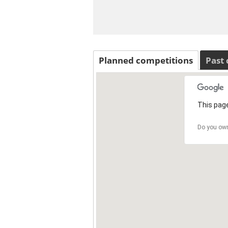
Planned competitions
Past
This page
Do you own