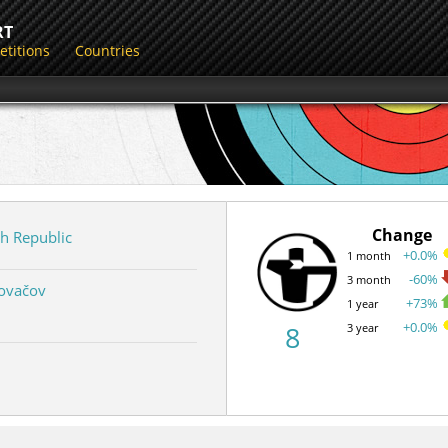
RT
titions
Countries
Change
h Republic
+0.0%
1 month
-60%
3 month
Tovačov
+73%
1 year
+0.0%
8
3 year