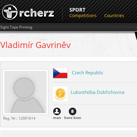
SPORT
Competitions
Countries
Sight Tape Printing
Vladimír
Gavriněv
Czech Republic
Lukostřelba Dobřichovice
man
bare bow
Reg. Nr.:
12001614