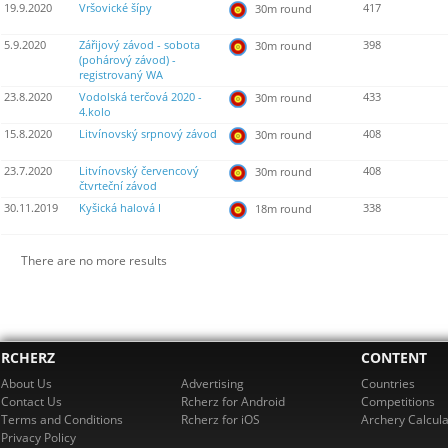
19.9.2020
Vršovické šípy
417
30m round
5.9.2020
Zářijový závod - sobota
398
30m round
(pohárový závod) -
registrovaný WA
23.8.2020
Vodolská terčová 2020 -
433
30m round
4.kolo
15.8.2020
Litvínovský srpnový závod
408
30m round
23.7.2020
Litvínovský červencový
408
30m round
čtvrteční závod
30.11.2019
Kyšická halová I
338
18m round
There are no more results
RCHERZ
CONTENT
About Us
Advertising
Countries
Contact Us
Rcherz for Android
Competitions
Terms and Conditions
Rcherz for iOS
Archery Calcula
Privacy Policy