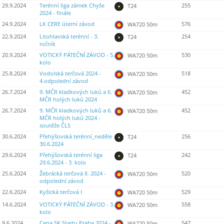
29.9.2024
Terénní liga zámek Chyše
255
T24
2024 - finále
24.9.2024
LK CERE úterní závod
576
WA720 50m
22.9.2024
Litohlavská terénní - 3.
254
T24
ročník
20.9.2024
VOTICKÝ PÁTEČNÍ ZÁVOD - 5.
530
WA720 50m
kolo
25.8.2024
Vodolská terčová 2024 -
518
WA720 50m
4.odpolední závod
26.7.2024
9. MČR kladkových luků a 6.
452
WA720 50m
MČR holých luků 2024
26.7.2024
9. MČR kladkových luků a 6.
452
WA720 50m
MČR holých luků 2024 -
soutěže ČLS
30.6.2024
Přehýšovská terénní_neděle
256
T24
30.6.2024
29.6.2024
Přehýšovská terénní liga
242
T24
29.6.2024 - 3. kolo
25.6.2024
Žebrácká terčová II. 2024 -
520
WA720 50m
odpolední závod
22.6.2024
Kyšická terčová I
529
WA720 50m
14.6.2024
VOTICKÝ PÁTEČNÍ ZÁVOD - 3.
558
WA720 50m
kolo
9.6.2024
Cena SK Startu Praha 2024 -
547
WA720 50m