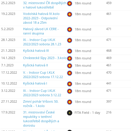
25.2.2023
32. mistrovství ČR dospělých
459
18m round
v halové lukostřelbě
19.2.2023
Vodolská halová IV.kolo
461
18m round
2022-2023 - Odpolední
závod 18 a 25m
5.2.2023
Halový závod LK CERE -
471
18m round
ranní skupina
28.1.2023
IX. - Indoor Cup I.KLK
471
18m round
2022/2023 sobota 28.1.23
21.1.2023
Kyšická halová III
468
18m round
14.1.2023
Chrástecké šípy 2023 - 3.kolo
469
18m round
7.1.2023
Kyšická halová II
461
18m round
17.12.2022
V. - Indoor Cup I.KLK
470
18m round
2022/2023 sobota 17.12.22
10.12.2022
Kyšická halová I
441
18m round
3.12.2022
III. - Indoor Cup I.KLK
471
18m round
2022/2023 sobota 3.12.22
27.11.2022
Zimní pohár Vršovic 50.
397
18m round
ročník - 1.kolo
17.9.2022
31. mistrovství České
216
FITA Field - 1 day
republiky v terénní
lukostřelbě dospělých a
dorostu