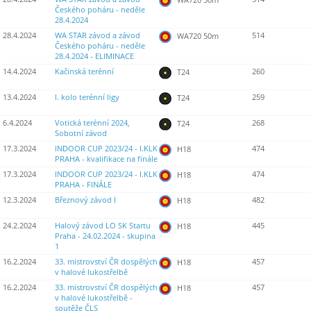
Českého poháru - neděle
28.4.2024
28.4.2024
WA STAR závod a závod
514
WA720 50m
Českého poháru - neděle
28.4.2024 - ELIMINACE
14.4.2024
Kačinská terénní
260
T24
13.4.2024
I. kolo terénní ligy
259
T24
6.4.2024
Votická terénní 2024,
268
T24
Sobotní závod
17.3.2024
INDOOR CUP 2023/24 - I.KLK
474
H18
PRAHA - kvalifikace na finále
17.3.2024
INDOOR CUP 2023/24 - I.KLK
474
H18
PRAHA - FINÁLE
12.3.2024
Březnový závod I
482
H18
24.2.2024
Halový závod LO SK Startu
445
H18
Praha - 24.02.2024 - skupina
1
16.2.2024
33. mistrovství ČR dospělých
457
H18
v halové lukostřelbě
16.2.2024
33. mistrovství ČR dospělých
457
H18
v halové lukostřelbě -
soutěže ČLS