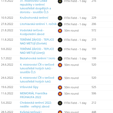
17.9.2022
31. mistrovství České
216
FITA Field - 1 day
republiky v terénní
lukostřelbě dospělých a
dorostu - soutěže ČLS
10.9.2022
Krušnohorská terénní
229
FITA Field - 1 day
27.8.2022
Litohlavská terénní 1. ročník
206
FITA Field - 1 day
21.8.2022
Vodolská terčová -
572
50m round
4.odpolední závod
11.8.2022
TERÉNNÍ ZÁVOD - TEPLICE
215
FITA Field - 1 day
NAD METUJÍ (čtvrtek)
9.8.2022
TERÉNNÍ ZÁVOD - TEPLICE
191
FITA Field - 1 day
NAD METUJÍ (úterý)
5.7.2022
Beztahovská terénní 1.kolo
199
FITA Field - 1 day
24.6.2022
4. mistrovství ČR v terčové
520
50m round
lukostřelbě holých luků -
soutěže ČLS
24.6.2022
4. mistrovství ČR v terčové
520
50m round
lukostřelbě holých luků
19.6.2022
Vršovické šípy
525
50m round
11.6.2022
MEMORIÁL Františka
506
50m round
FRÜHAUFA 2022
5.6.2022
Chrástecká terénní 2022-
212
FITA Field - 1 day
neděle - veřejný závod
28.5.2022
Kyšická terčová I
448
50m round