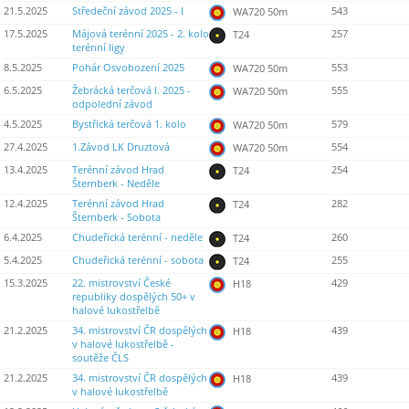
21.5.2025
Středeční závod 2025 - I
543
WA720 50m
17.5.2025
Májová terénní 2025 - 2. kolo
257
T24
terénní ligy
8.5.2025
Pohár Osvobození 2025
553
WA720 50m
6.5.2025
Žebrácká terčová I. 2025 -
555
WA720 50m
odpolední závod
4.5.2025
Bystřická terčová 1. kolo
579
WA720 50m
27.4.2025
1.Závod LK Druztová
554
WA720 50m
13.4.2025
Terénní závod Hrad
254
T24
Šternberk - Neděle
12.4.2025
Terénní závod Hrad
282
T24
Šternberk - Sobota
6.4.2025
Chudeřická terénní - neděle
260
T24
5.4.2025
Chudeřická terénní - sobota
255
T24
15.3.2025
22. mistrovství České
429
H18
republiky dospělých 50+ v
halové lukostřelbě
21.2.2025
34. mistrovství ČR dospělých
439
H18
v halové lukostřelbě -
soutěže ČLS
21.2.2025
34. mistrovství ČR dospělých
439
H18
v halové lukostřelbě