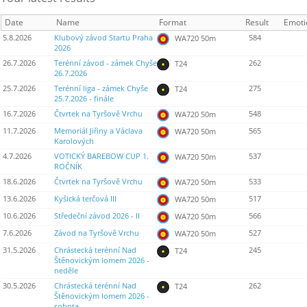
Date
Name
Format
Result
Emoti
5.8.2026
Klubový závod Startu Praha
584
WA720 50m
2026
26.7.2026
Terénní závod - zámek Chyše
262
T24
26.7.2026
25.7.2026
Terénní liga - zámek Chyše
275
T24
25.7.2026 - finále
16.7.2026
Čtvrtek na Tyršově Vrchu
548
WA720 50m
11.7.2026
Memoriál Jiřiny a Václava
565
WA720 50m
Karolových
4.7.2026
VOTICKÝ BAREBOW CUP 1.
537
WA720 50m
ROČNÍK
18.6.2026
Čtvrtek na Tyršově Vrchu
533
WA720 50m
13.6.2026
Kyšická terčová III
517
WA720 50m
10.6.2026
Středeční závod 2026 - II
566
WA720 50m
7.6.2026
Závod na Tyršově Vrchu
527
WA720 50m
31.5.2026
Chrástecká terénní Nad
245
T24
Štěnovickým lomem 2026 -
neděle
30.5.2026
Chrástecká terénní Nad
262
T24
Štěnovickým lomem 2026 -
sobota