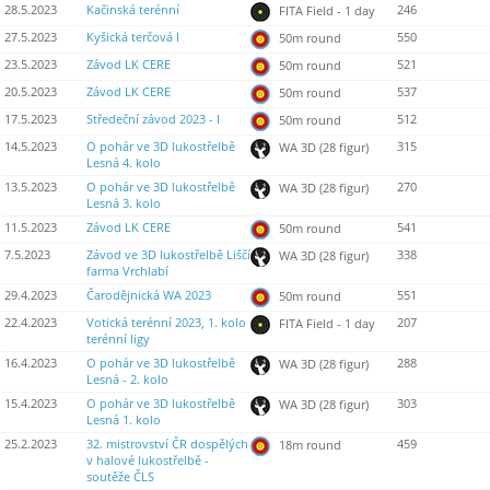
28.5.2023
Kačinská terénní
246
FITA Field - 1 day
27.5.2023
Kyšická terčová I
550
50m round
23.5.2023
Závod LK CERE
521
50m round
20.5.2023
Závod LK CERE
537
50m round
17.5.2023
Středeční závod 2023 - I
512
50m round
14.5.2023
O pohár ve 3D lukostřelbě
315
WA 3D (28 figur)
Lesná 4. kolo
13.5.2023
O pohár ve 3D lukostřelbě
270
WA 3D (28 figur)
Lesná 3. kolo
11.5.2023
Závod LK CERE
541
50m round
7.5.2023
Závod ve 3D lukostřelbě Liščí
338
WA 3D (28 figur)
farma Vrchlabí
29.4.2023
Čarodějnická WA 2023
551
50m round
22.4.2023
Votická terénní 2023, 1. kolo
207
FITA Field - 1 day
terénní ligy
16.4.2023
O pohár ve 3D lukostřelbě
288
WA 3D (28 figur)
Lesná - 2. kolo
15.4.2023
O pohár ve 3D lukostřelbě
303
WA 3D (28 figur)
Lesná 1. kolo
25.2.2023
32. mistrovství ČR dospělých
459
18m round
v halové lukostřelbě -
soutěže ČLS