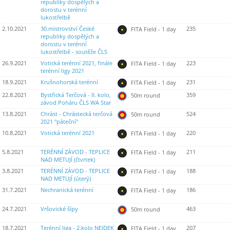
republiky dospělých a
dorostu v terénní
lukostřelbě
2.10.2021
30.mistrovství České
235
FITA Field - 1 day
republiky dospělých a
dorostu v terénní
lukostřelbě - soutěže ČLS
26.9.2021
Votická terénní 2021, finále
223
FITA Field - 1 day
terénní ligy 2021
18.9.2021
Krušnohorská terénní
231
FITA Field - 1 day
22.8.2021
Bystřická Terčová - II. kolo,
359
50m round
závod Poháru ČLS WA Star
13.8.2021
Chrást - Chrástecká terčová
524
50m round
2021 "páteční"
10.8.2021
Votická terénní 2021
220
FITA Field - 1 day
5.8.2021
TERÉNNÍ ZÁVOD - TEPLICE
211
FITA Field - 1 day
NAD METUJÍ (čtvrtek)
3.8.2021
TERÉNNÍ ZÁVOD - TEPLICE
188
FITA Field - 1 day
NAD METUJÍ (úterý)
31.7.2021
Nechranická terénní
186
FITA Field - 1 day
24.7.2021
Vršovické šípy
463
50m round
18.7.2021
Terénní liga - 2.kolo NEJDEK
207
FITA Field - 1 day