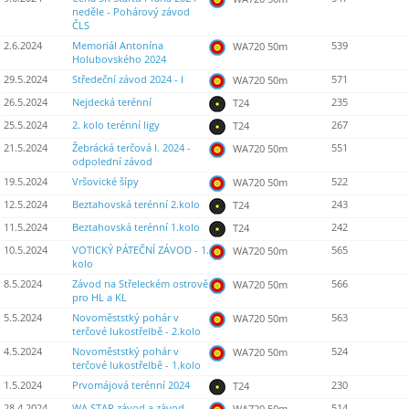
neděle - Pohárový závod
ČLS
2.6.2024
Memoriál Antonína
539
WA720 50m
Holubovského 2024
29.5.2024
Středeční závod 2024 - I
571
WA720 50m
26.5.2024
Nejdecká terénní
235
T24
25.5.2024
2. kolo terénní ligy
267
T24
21.5.2024
Žebrácká terčová I. 2024 -
551
WA720 50m
odpolední závod
19.5.2024
Vršovické šípy
522
WA720 50m
12.5.2024
Beztahovská terénní 2.kolo
243
T24
11.5.2024
Beztahovská terénní 1.kolo
242
T24
10.5.2024
VOTICKÝ PÁTEČNÍ ZÁVOD - 1.
565
WA720 50m
kolo
8.5.2024
Závod na Střeleckém ostrově
566
WA720 50m
pro HL a KL
5.5.2024
Novoměststký pohár v
563
WA720 50m
terčové lukostřelbě - 2.kolo
4.5.2024
Novoměststký pohár v
524
WA720 50m
terčové lukostřelbě - 1.kolo
1.5.2024
Prvomájová terénní 2024
230
T24
28.4.2024
WA STAR závod a závod
514
WA720 50m