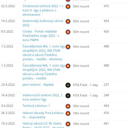
22.5.2022
Chrástecká terčová 2022 + 1.
475
50m round
kolo II. ligy a přeboru s
eliminacemi
14.5.2022
Strahovský květnový závod
454
50m round
2022
8.5.2022
Chrást - Pohár mládeže
426
50m round
Plzeňského kraje 2022 - I.
kolo PMPK
1.5.2022
Čarodějnická WA, 1. kolo ligy
488
50m round
dospělých 2022, WA STAR
závod a závod Českého
poháru - neděle - eliminice
1.5.2022
Čarodějnická WA, 1. kolo ligy
488
50m round
dospělých 2022, WA STAR
závod a závod Českého
poháru - neděle
23.4.2022
Jarní terénní - Nejdek
237
FITA Field - 1 day
16.4.2022
Velikonoční terénní 2022, 1.
248
FITA Field - 1 day
kolo terénní ligy
9.4.2022
Terčová Libichov 1
454
30m round
26.3.2022
Halové závody Pod Juliskou
470
18m round
IV. - dopoledne
19.3.2022
Halový závod LO SK Startu
441
18m round
Praha - 19.03.2022 - skupina