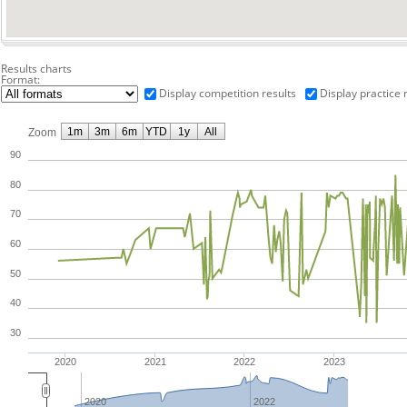
Results charts
Format:
Display competition results
Display practice 
1m
3m
6m
YTD
1y
All
Zoom
90
80
70
60
50
40
30
2020
2021
2022
2023
2020
2022