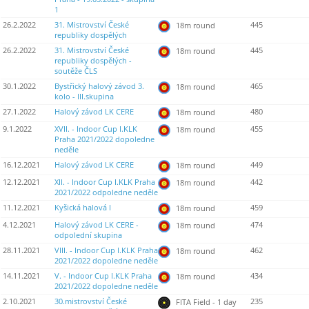
1
26.2.2022
31. Mistrovství České
445
18m round
republiky dospělých
26.2.2022
31. Mistrovství České
445
18m round
republiky dospělých -
soutěže ČLS
30.1.2022
Bystřický halový závod 3.
465
18m round
kolo - III.skupina
27.1.2022
Halový závod LK CERE
480
18m round
9.1.2022
XVII. - Indoor Cup I.KLK
455
18m round
Praha 2021/2022 dopoledne
neděle
16.12.2021
Halový závod LK CERE
449
18m round
12.12.2021
XII. - Indoor Cup I.KLK Praha
442
18m round
2021/2022 odpoledne neděle
11.12.2021
Kyšická halová I
459
18m round
4.12.2021
Halový závod LK CERE -
474
18m round
odpolední skupina
28.11.2021
VIII. - Indoor Cup I.KLK Praha
462
18m round
2021/2022 dopoledne neděle
14.11.2021
V. - Indoor Cup I.KLK Praha
434
18m round
2021/2022 dopoledne neděle
2.10.2021
30.mistrovství České
235
FITA Field - 1 day