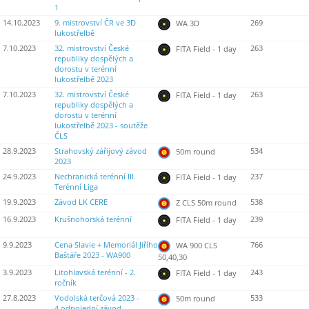
1
14.10.2023
9. mistrovství ČR ve 3D
269
WA 3D
lukostřelbě
7.10.2023
32. mistrovství České
263
FITA Field - 1 day
republiky dospělých a
dorostu v terénní
lukostřelbě 2023
7.10.2023
32. mistrovství České
263
FITA Field - 1 day
republiky dospělých a
dorostu v terénní
lukostřelbě 2023 - soutěže
ČLS
28.9.2023
Strahovský zářijový závod
534
50m round
2023
24.9.2023
Nechranická terénní III.
237
FITA Field - 1 day
Terénní Liga
19.9.2023
Závod LK CERE
538
Z CLS 50m round
16.9.2023
Krušnohorská terénní
239
FITA Field - 1 day
9.9.2023
Cena Slavie + Memoriál Jiřího
766
WA 900 CLS
Baštáře 2023 - WA900
50,40,30
3.9.2023
Litohlavská terénní - 2.
243
FITA Field - 1 day
ročník
27.8.2023
Vodolská terčová 2023 -
533
50m round
4.odpolední závod