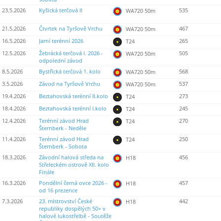
23.5.2026
Kyšická terčová II
535
WA720 50m
21.5.2026
Čtvrtek na Tyršově Vrchu
467
WA720 50m
16.5.2026
Jarní terénní 2026
265
T24
12.5.2026
Žebrácká terčová I. 2026 -
505
WA720 50m
odpolední závod
8.5.2026
Bystřická terčová 1. kolo
568
WA720 50m
3.5.2026
Závod na Tyršově Vrchu
537
WA720 50m
19.4.2026
Beztahovská terénní II.kolo
273
T24
18.4.2026
Beztahovská terénní I.kolo
245
T24
12.4.2026
Terénní závod Hrad
270
T24
Šternberk - Neděle
11.4.2026
Terénní závod Hrad
250
T24
Šternberk - Sobota
18.3.2026
Závodní halová středa na
456
H18
Střeleckém ostrově XII. kolo
Finále
16.3.2026
Pondělní černá ovce 2026 -
457
H18
od 16 prezence
7.3.2026
23. mistrovství České
442
H18
republiky dospělých 50+ v
halové lukostřelbě - Soutěže