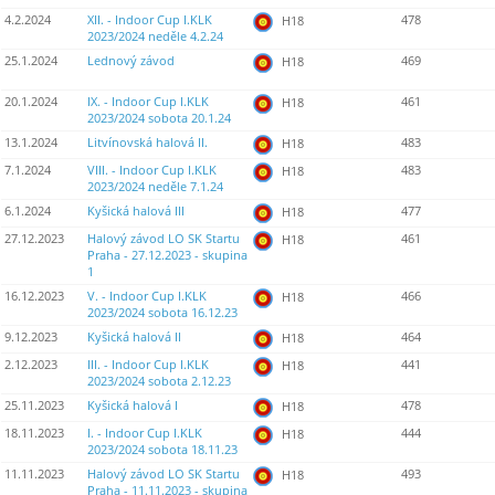
4.2.2024
XII. - Indoor Cup I.KLK
478
H18
2023/2024 neděle 4.2.24
25.1.2024
Lednový závod
469
H18
20.1.2024
IX. - Indoor Cup I.KLK
461
H18
2023/2024 sobota 20.1.24
13.1.2024
Litvínovská halová II.
483
H18
7.1.2024
VIII. - Indoor Cup I.KLK
483
H18
2023/2024 neděle 7.1.24
6.1.2024
Kyšická halová III
477
H18
27.12.2023
Halový závod LO SK Startu
461
H18
Praha - 27.12.2023 - skupina
1
16.12.2023
V. - Indoor Cup I.KLK
466
H18
2023/2024 sobota 16.12.23
9.12.2023
Kyšická halová II
464
H18
2.12.2023
III. - Indoor Cup I.KLK
441
H18
2023/2024 sobota 2.12.23
25.11.2023
Kyšická halová I
478
H18
18.11.2023
I. - Indoor Cup I.KLK
444
H18
2023/2024 sobota 18.11.23
11.11.2023
Halový závod LO SK Startu
493
H18
Praha - 11.11.2023 - skupina