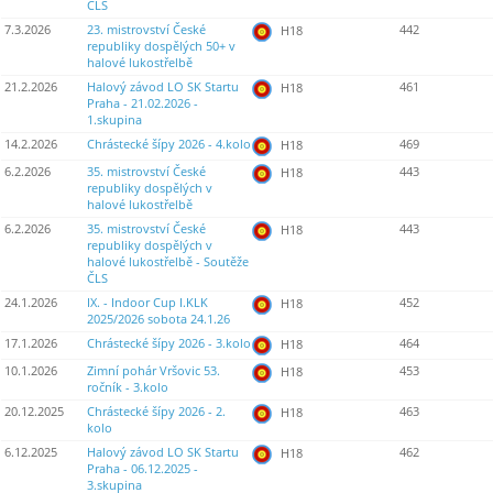
ČLS
7.3.2026
23. mistrovství České
442
H18
republiky dospělých 50+ v
halové lukostřelbě
21.2.2026
Halový závod LO SK Startu
461
H18
Praha - 21.02.2026 -
1.skupina
14.2.2026
Chrástecké šípy 2026 - 4.kolo
469
H18
6.2.2026
35. mistrovství České
443
H18
republiky dospělých v
halové lukostřelbě
6.2.2026
35. mistrovství České
443
H18
republiky dospělých v
halové lukostřelbě - Soutěže
ČLS
24.1.2026
IX. - Indoor Cup I.KLK
452
H18
2025/2026 sobota 24.1.26
17.1.2026
Chrástecké šípy 2026 - 3.kolo
464
H18
10.1.2026
Zimní pohár Vršovic 53.
453
H18
ročník - 3.kolo
20.12.2025
Chrástecké šípy 2026 - 2.
463
H18
kolo
6.12.2025
Halový závod LO SK Startu
462
H18
Praha - 06.12.2025 -
3.skupina