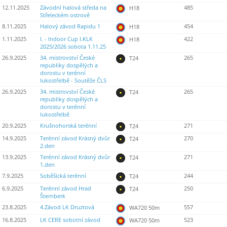
12.11.2025
Závodní halová středa na
485
H18
Střeleckém ostrově
8.11.2025
Halový závod Rapidu 1
454
H18
1.11.2025
I. - Indoor Cup I.KLK
422
H18
2025/2026 sobota 1.11.25
26.9.2025
34. mistrovství České
265
T24
republiky dospělých a
dorostu v terénní
lukostřelbě - Soutěže ČLS
26.9.2025
34. mistrovství České
265
T24
republiky dospělých a
dorostu v terénní
lukostřelbě
20.9.2025
Krušnohorská terénní
271
T24
14.9.2025
Terénní závod Krásný dvůr
270
T24
2.den
13.9.2025
Terénní závod Krásný dvůr
271
T24
1.den
7.9.2025
Soběšická terénní
244
T24
6.9.2025
Terénní závod Hrad
250
T24
Šternberk
23.8.2025
4.Závod LK Druztová
557
WA720 50m
16.8.2025
LK CERE sobotní závod
523
WA720 50m