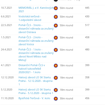
10.7.2021
MEMORIÁL J. a V. Karolových
445
50m round
2021
6.6.2021
Vodolská terčová -
430
50m round
1.odpolední závod
22.5.2021
Pohár ČLS - 3.kolo -
517
50m round
distanční náhrada za zrušený
závod Ostrava
1.5.2021
Pohár ČLS - 2.kolo -
458
50m round
distanční náhrada za zrušený
závod Votice
24.4.2021
Pohár ČLS - 1.kolo -
480
50m round
distanční náhrada za zrušený
závod Nové Město nad
Metují
4.1.2021
Distanční Pohár ČLS v
399
18m round
halové lukostřelbě
2020/2021 - 1.kolo
12.12.2020
Halový závod LO SK Startu
358
18m round
Praha - 12.12.2020 - skupina
1
5.12.2020
Halový závod LO SK Startu
399
18m round
Praha - 5.12.2020 - skupina 1
11.10.2020
Bystřická Terčová - V. kolo
456
30m round