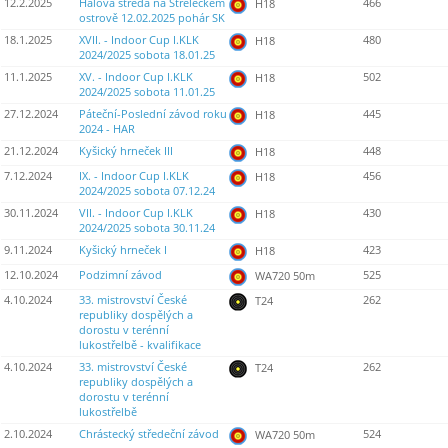
12.2.2025
Halová středa na Střeleckém
466
H18
ostrově 12.02.2025 pohár SK
18.1.2025
XVII. - Indoor Cup I.KLK
480
H18
2024/2025 sobota 18.01.25
11.1.2025
XV. - Indoor Cup I.KLK
502
H18
2024/2025 sobota 11.01.25
27.12.2024
Páteční-Poslední závod roku
445
H18
2024 - HAR
21.12.2024
Kyšický hrneček III
448
H18
7.12.2024
IX. - Indoor Cup I.KLK
456
H18
2024/2025 sobota 07.12.24
30.11.2024
VII. - Indoor Cup I.KLK
430
H18
2024/2025 sobota 30.11.24
9.11.2024
Kyšický hrneček I
423
H18
12.10.2024
Podzimní závod
525
WA720 50m
4.10.2024
33. mistrovství České
262
T24
republiky dospělých a
dorostu v terénní
lukostřelbě - kvalifikace
4.10.2024
33. mistrovství České
262
T24
republiky dospělých a
dorostu v terénní
lukostřelbě
2.10.2024
Chrástecký středeční závod
524
WA720 50m