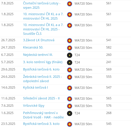
7.8.2025
Čtvrteční terčová Lobzy -
561
WA720 50m
srpen 2025
1.8.2025
10. mistrovství ČR KL a a 7.
561
WA720 50m
mistrovství ČR HL 2025
1.8.2025
10. mistrovství ČR KL a a 7.
561
WA720 50m
mistrovství ČR HL 2025 -
Soutěže ČLS
26.7.2025
3.Závod LK Druztová
541
WA720 50m
24.7.2025
Klecanská 50.
582
WA720 50m
6.7.2025
Nejdecká terénní III.
260
T24
5.7.2025
3. kolo terénní ligy (finále)
241
T24
29.6.2025
Bystřická terčová 6. kolo
569
WA720 50m
24.6.2025
Žebrácká terčová II. 2025 -
555
WA720 50m
odpolední závod
14.6.2025
Kyšická terčová I
547
WA720 50m
11.6.2025
Středeční závod 2025 - II
565
WA720 50m
7.6.2025
Vršovické šípy
576
WA720 50m
1.6.2025
Pelhřimovský terénní v
268
T24
Dobré Vodě - HAR - neděle
23.5.2025
Bystřická terčová 3. kolo
545
WA720 50m