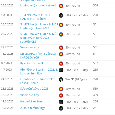
26.8.2023
Litvínovský srpnový závod
564
50m round
4.8.2023
TERÉNNÍ ZÁVOD - TEPLICE
220
FITA Field - 1 day
NAD METUJÍ (pátek)
28.7.2023
5. MČR holých luků a 8. MČR
531
50m round
kladkových luků 2023
28.7.2023
5. MČR holých luků a 8. MČR
531
50m round
kladkových luků 2023 -
soutěže ČLS
22.7.2023
Vršovické šípy
551
50m round
15.7.2023
MEMORIÁL Jiřiny a Václava
541
50m round
KAROLOVÝCH
8.7.2023
Kyšická terčová III
557
50m round
1.7.2023
Přehýšovská terénní 2023, 3.
265
FITA Field - 1 day
kolo terénní ligy
24.6.2023
O pohár ve 3D lukostřelbě
270
WA 3D (28 figur)
Lesná - finále
21.6.2023
Středeční závod 2023 - II
559
50m round
18.6.2023
Vršovické šípy
499
50m round
11.6.2023
Nejdecká terénní
254
FITA Field - 1 day
10.6.2023
2. kolo terénní ligy
241
FITA Field - 1 day