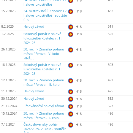
15.2.2025
34. mistrovství ČR dorostu v
482
H18
halové lukostřelbě
15.2.2025
34. mistrovství ČR dorostu v
482
H18
halové lukostřelbě - soutěže
ČLS
8.2.2025
Halový závod
511
H18
1.2.2025
Sokolský pohár v halové
525
H18
lukostřelbě Kostelec n. H.
2024-25
26.1.2025
30. ročník Zimního poháru
524
H18
města Přerova - V. kolo -
FINÁLE
18.1.2025
Sokolský pohár v halové
503
H18
lukostřelbě Kostelec n. H.
2024-25
12.1.2025
30. ročník Zimního poháru
492
H18
města Přerova - III. kolo
11.1.2025
Halový závod
425
H18
30.12.2024
Halový závod
512
H18
21.12.2024
Předvánoční halový závod
523
H18
15.12.2024
30. ročník Zimního poháru
496
H18
města Přerova - II. kolo
7.12.2024
Československý pohár
496
H18
2024/2025- 2. kolo - soutěže