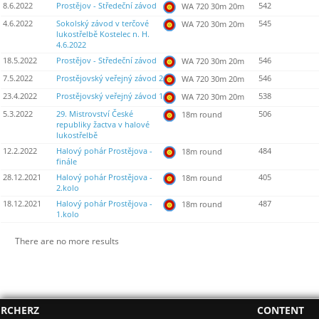
8.6.2022
Prostějov - Středeční závod
542
WA 720 30m 20m
4.6.2022
Sokolský závod v terčové
545
WA 720 30m 20m
lukostřelbě Kostelec n. H.
4.6.2022
18.5.2022
Prostějov - Středeční závod
546
WA 720 30m 20m
7.5.2022
Prostějovský veřejný závod 2
546
WA 720 30m 20m
23.4.2022
Prostějovský veřejný závod 1
538
WA 720 30m 20m
5.3.2022
29. Mistrovství České
506
18m round
republiky žactva v halové
lukostřelbě
12.2.2022
Halový pohár Prostějova -
484
18m round
finále
28.12.2021
Halový pohár Prostějova -
405
18m round
2.kolo
18.12.2021
Halový pohár Prostějova -
487
18m round
1.kolo
There are no more results
RCHERZ
CONTENT