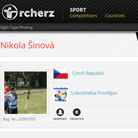
SPORT
Competitions
Countries
Sight Tape Printing
Nikola
Šinová
Czech Republic
Lukostřelba Prostějov
woman
recurve
Reg. Nr.:
22001955