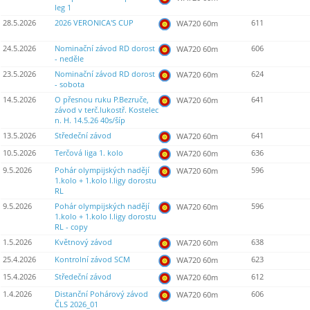
leg 1
28.5.2026
2026 VERONICA'S CUP
611
WA720 60m
24.5.2026
Nominační závod RD dorost
606
WA720 60m
- neděle
23.5.2026
Nominační závod RD dorost
624
WA720 60m
- sobota
14.5.2026
O přesnou ruku P.Bezruče,
641
WA720 60m
závod v terč.lukostř. Kostelec
n. H. 14.5.26 40s/šíp
13.5.2026
Středeční závod
641
WA720 60m
10.5.2026
Terčová liga 1. kolo
636
WA720 60m
9.5.2026
Pohár olympijských nadějí
596
WA720 60m
1.kolo + 1.kolo I.ligy dorostu
RL
9.5.2026
Pohár olympijských nadějí
596
WA720 60m
1.kolo + 1.kolo I.ligy dorostu
RL - copy
1.5.2026
Květnový závod
638
WA720 60m
25.4.2026
Kontrolní závod SCM
623
WA720 60m
15.4.2026
Středeční závod
612
WA720 60m
1.4.2026
Distanční Pohárový závod
606
WA720 60m
ČLS 2026_01