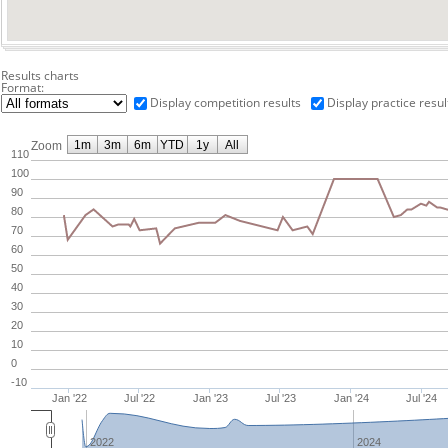
Results charts
Format:
Display competition results
Display practice resul
1m
3m
6m
YTD
1y
All
Zoom
110
100
90
80
70
60
50
40
30
20
10
0
-10
Jan '22
Jul '22
Jan '23
Jul '23
Jan '24
Jul '24
2022
2024