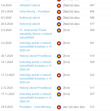
5.6.2024
Středeční závod
607
ŽWA720 40m
25.5.2024
Cena Normy - Prostějov
606
ŽWA720 40m
8.5.2024
Květnový závod
586
ŽWA720 40m
20.4.2024
Dubnový závod
577
ŽWA720 40m
9.3.2024
31. mistrovství České
504
ŽH18
republiky žactva v halové
lukostřelbě
3.2.2024
Sokolský pohár v halové
501
ŽH18
lukostřelbě Kostelec n. H.
2023-24
20.1.2024
Halový závod Prostějova
514
ŽH18
14.1.2024
Sokolský pohár v halové
509
ŽH18
lukostřelbě Kostelec n. H.
2023-24
17.12.2023
Sokolský pohár v halové
522
ŽH18
lukostřelbě Kostelec n. H.
2023-24
2.12.2023
Halový závod Prostějova
511
ŽH18
17.11.2023
Sokolský pohár v halové
477
ŽH18
lukostřelbě Kostelec n. H.
2023-24
23.9.2023
Prostějov - Cena Moravy
512
WA 720 40m 30m