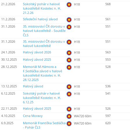
21.2.2026
Sokolský pohár v halové
568
H18
lukostřelbě Kostelec n. H.
21.2.26
11.2.2026
Středeční halový závod
561
H18
31.1.2026
35. mistrovství ČR dorostu v
551
H18
halové lukostřelbě - Soutěže
ČLS
31.1.2026
35. mistrovství ČR dorostu v
551
H18
halové lukostřelbě
24.1.2026
Halový závod 2026
563
H18
30.12.2025
Halový závod 2025
553
H18
28.12.2025
Memoriál M.Hámora a
528
H18
F.Sedláčka závod v halové
lukostřelbě Kostelec n. H.
28.12.2025
13.12.2025
Halový závod
536
H18
6.12.2025
Sokolský pohár v halové
541
H18
lukostřelbě Kostelec n. H.
6.12.25
22.11.2025
Halový závod 2025
526
H18
4.10.2025
Cena Moravy
597
WA720 60m
6.9.2025
Memoriál Františka Sedláčka
620
WA720 60m
- Pohár ČLS