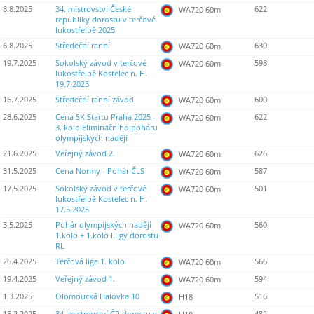
8.8.2025
34. mistrovství České
622
WA720 60m
republiky dorostu v terčové
lukostřelbě 2025
6.8.2025
Středeční ranní
630
WA720 60m
19.7.2025
Sokolský závod v terčové
598
WA720 60m
lukostřelbě Kostelec n. H.
19.7.2025
16.7.2025
Středeční ranní závod
600
WA720 60m
28.6.2025
Cena SK Startu Praha 2025 -
622
WA720 60m
3. kolo Eliminačního poháru
olympijských nadějí
21.6.2025
Veřejný závod 2.
626
WA720 60m
31.5.2025
Cena Normy - Pohár ČLS
587
WA720 60m
17.5.2025
Sokolský závod v terčové
501
WA720 60m
lukostřelbě Kostelec n. H.
17.5.2025
3.5.2025
Pohár olympijských nadějí
560
WA720 60m
1.kolo + 1.kolo I.ligy dorostu
RL
26.4.2025
Terčová liga 1. kolo
566
WA720 60m
19.4.2025
Veřejný závod 1.
594
WA720 60m
1.3.2025
Olomoucká Halovka 10
516
H18