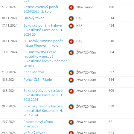
ČLS
7.12.2024
Československý pohár
496
18m round
2024/2025- 2. kolo
30.11.2024
Halový závod
514
H18
17.11.2024
Sokolský pohár v halové
484
H18
lukostřelbě Kostelec n. H.
2024-25
10.11.2024
30. ročník Zimního poháru
510
H18
města Přerova - I. kolo
13.10.2024
33. mistrovství České
304
ŽWA720 40m
republiky v terčové
lukostřelbě žactva - náhradní
termín
21.9.2024
Cena Moravy
597
ŽWA720 40m
18.8.2024
Pohár ČLS - 7.kolo
614
ŽWA720 40m
10.8.2024
Sokolský závod v terčové
609
ŽWA720 40m
lukostřelbě Kostelec n. H.
10.8.2024
20.7.2024
Sokolský závod v terčové
630
ŽWA720 40m
lukostřelbě Kostelec n. H.
20.7.2024
13.7.2024
Prázdninový závod
621
ŽWA720 40m
Prostějov
29.6.2024
Veřejný závod
623
ŽWA720 40m