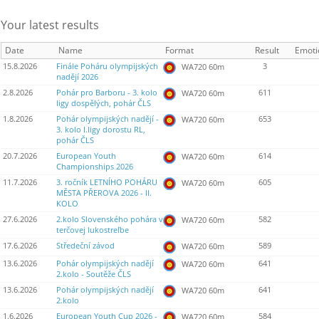
Your latest results
Date
Name
Format
Result
Emoti
15.8.2026
Finále Poháru olympijských
3
WA720 60m
nadějí 2026
2.8.2026
Pohár pro Barboru - 3. kolo
611
WA720 60m
ligy dospělých, pohár ČLS
1.8.2026
Pohár olympijských nadějí -
653
WA720 60m
3. kolo I.ligy dorostu RL,
pohár ČLS
20.7.2026
European Youth
614
WA720 60m
Championships 2026
11.7.2026
3. ročník LETNÍHO POHÁRU
605
WA720 60m
MĚSTA PŘEROVA 2026 - II.
KOLO
27.6.2026
2.kolo Slovenského pohára v
582
WA720 60m
terčovej lukostreľbe
17.6.2026
Středeční závod
589
WA720 60m
13.6.2026
Pohár olympijských nadějí
641
WA720 60m
2.kolo - Soutěže ČLS
13.6.2026
Pohár olympijských nadějí
641
WA720 60m
2.kolo
1.6.2026
European Youth Cup 2026 -
584
WA720 60m