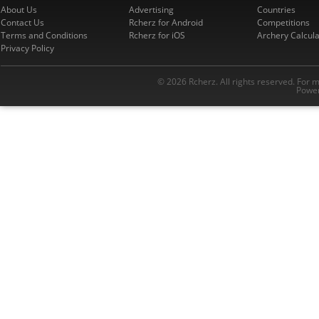
About Us
Advertising
Countries
Contact Us
Rcherz for Android
Competitions
Terms and Conditions
Rcherz for iOS
Archery Calcula
Privacy Policy
© 2026 Rcherz. All rights reserved. For 
Power