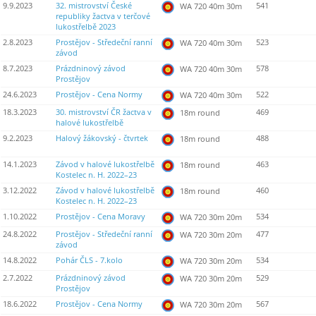
9.9.2023
32. mistrovství České
541
WA 720 40m 30m
republiky žactva v terčové
lukostřelbě 2023
2.8.2023
Prostějov - Středeční ranní
523
WA 720 40m 30m
závod
8.7.2023
Prázdninový závod
578
WA 720 40m 30m
Prostějov
24.6.2023
Prostějov - Cena Normy
522
WA 720 40m 30m
18.3.2023
30. mistrovství ČR žactva v
469
18m round
halové lukostřelbě
9.2.2023
Halový žákovský - čtvrtek
488
18m round
14.1.2023
Závod v halové lukostřelbě
463
18m round
Kostelec n. H. 2022–23
3.12.2022
Závod v halové lukostřelbě
460
18m round
Kostelec n. H. 2022–23
1.10.2022
Prostějov - Cena Moravy
534
WA 720 30m 20m
24.8.2022
Prostějov - Středeční ranní
477
WA 720 30m 20m
závod
14.8.2022
Pohár ČLS - 7.kolo
534
WA 720 30m 20m
2.7.2022
Prázdninový závod
529
WA 720 30m 20m
Prostějov
18.6.2022
Prostějov - Cena Normy
567
WA 720 30m 20m