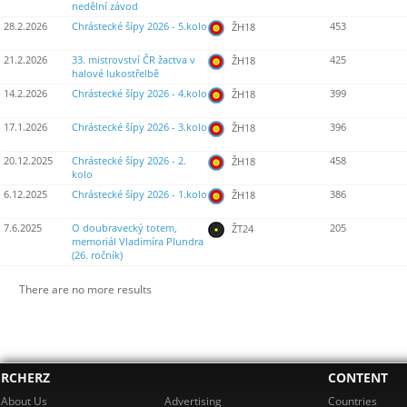
nedělní závod
28.2.2026
Chrástecké šípy 2026 - 5.kolo
453
ŽH18
21.2.2026
33. mistrovství ČR žactva v
425
ŽH18
halové lukostřelbě
14.2.2026
Chrástecké šípy 2026 - 4.kolo
399
ŽH18
17.1.2026
Chrástecké šípy 2026 - 3.kolo
396
ŽH18
20.12.2025
Chrástecké šípy 2026 - 2.
458
ŽH18
kolo
6.12.2025
Chrástecké šípy 2026 - 1.kolo
386
ŽH18
7.6.2025
O doubravecký totem,
205
ŽT24
memoriál Vladimíra Plundra
(26. ročník)
There are no more results
RCHERZ
CONTENT
About Us
Advertising
Countries