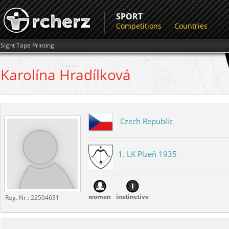
SPORT
Competitions
Countries
Sight Tape Printing
Karolína
Hradílková
Czech Republic
1. LK Plzeň 1935
woman
instinctive
Reg. Nr.:
22504631