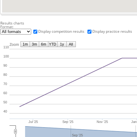
Results charts
Format:
Display competition results
Display practice results
1m
3m
6m
YTD
1y
All
Zoom
110
100
90
80
70
60
50
40
Jul '25
Sep '25
Nov '25
Jan
Sep '25