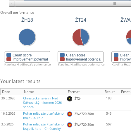
Overall performance
ŽH18
ŽT24
ŽWA
Clean score
Clean score
Clean 
Improvement potential
Improvement potential
Improv
Karolína Hradílková's performance
Karolína Hradílková's performance
Karolína Hrad
Your latest results
Date
Name
Format
Result
Emoti
30.5.2026
Chrástecká terénní Nad
188
ŽT24
Štěnovickým lomem 2026 -
sobota
16.5.2026
Pohár mládeže plzeňského
543
ŽWA720 30m
kraje - 3. kolo
3.5.2026
Pohár mládeže Plzeňského
507
ŽWA720 30m
kraje II. kolo - Chrástecký