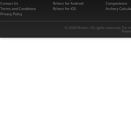
Contact Us
Rcherz for Android
Competitions
Terms and Conditions
Rcherz for iOS
Archery Calcula
Privacy Policy
© 2026 Rcherz. All rights reserved. For 
Power