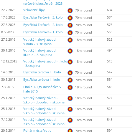
terčové lukostřelbě - 2023
22.7.2023
Vršovické šípy
604
70m round
17.6.2023
Bystřická Terčová - 3. kolo
574
70m round
27.5.2023
Bystřická Terčová - 2. kolo
576
70m round
8.5.2023
Bystřická Terčová - 1. kolo
563
70m round
27.2.2016
Votický halový závod -
525
18m round
V.kolo - 3. skupina
30.1.2016
Votický halový závod -
494
18m round
III.kolo - 3. skupina
12.12.2015
Votický halový závod - I.kolo
513
18m round
- 3.skupina
14.6.2015
Bystřická terčová III. kolo
547
70m round
30.5.2015
Bystřická terčová II. kolo
554
70m round
7.3.2015
Finále 1. ligy dospělých v
546
18m round
hale 2015
25.1.2015
Votický halový závod -
527
18m round
5.kolo - dopolední skupina
25.1.2015
Votický halový závod -
525
18m round
5.kolo - odpolední skupina
7.12.2014
Votický halový závod -
545
18m round
2.kolo - odpolední skupina
20.9.2014
Pohár města Votic -
594
70m round