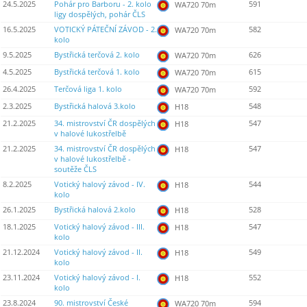
24.5.2025
Pohár pro Barboru - 2. kolo
591
WA720 70m
ligy dospělých, pohár ČLS
16.5.2025
VOTICKÝ PÁTEČNÍ ZÁVOD - 2.
582
WA720 70m
kolo
9.5.2025
Bystřická terčová 2. kolo
626
WA720 70m
4.5.2025
Bystřická terčová 1. kolo
615
WA720 70m
26.4.2025
Terčová liga 1. kolo
592
WA720 70m
2.3.2025
Bystřická halová 3.kolo
548
H18
21.2.2025
34. mistrovství ČR dospělých
547
H18
v halové lukostřelbě
21.2.2025
34. mistrovství ČR dospělých
547
H18
v halové lukostřelbě -
soutěže ČLS
8.2.2025
Votický halový závod - IV.
544
H18
kolo
26.1.2025
Bystřická halová 2.kolo
528
H18
18.1.2025
Votický halový závod - III.
547
H18
kolo
21.12.2024
Votický halový závod - II.
549
H18
kolo
23.11.2024
Votický halový závod - I.
552
H18
kolo
23.8.2024
90. mistrovství České
594
WA720 70m