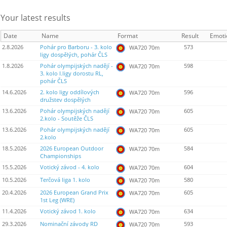
Your latest results
Date
Name
Format
Result
Emoti
2.8.2026
Pohár pro Barboru - 3. kolo
573
WA720 70m
ligy dospělých, pohár ČLS
1.8.2026
Pohár olympijských nadějí -
598
WA720 70m
3. kolo I.ligy dorostu RL,
pohár ČLS
14.6.2026
2. kolo ligy oddílových
596
WA720 70m
družstev dospělých
13.6.2026
Pohár olympijských nadějí
605
WA720 70m
2.kolo - Soutěže ČLS
13.6.2026
Pohár olympijských nadějí
605
WA720 70m
2.kolo
18.5.2026
2026 European Outdoor
584
WA720 70m
Championships
15.5.2026
Votický závod - 4. kolo
604
WA720 70m
10.5.2026
Terčová liga 1. kolo
580
WA720 70m
20.4.2026
2026 European Grand Prix
605
WA720 70m
1st Leg (WRE)
11.4.2026
Votický závod 1. kolo
634
WA720 70m
29.3.2026
Nominační závody RD
593
WA720 70m