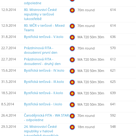
odpoledne
12.9.2014
80. Mistrovství České
614
70m round
republiky v terčové
lukostřelbě
12.9.2014
80. MČR v terčové - Mixed
614
70m round
Teams
31.8.2014
Bystřická terčová - V.kolo
636
WA 720 50m 30m
22.7.2014
Prázdninová FITA -
570
70m round
dvoudenní první den
22.7.2014
Prázdninová FITA -
612
WA 720 50m 30m
dvoudenní - druhý den
15.6.2014
Bystřická terčová - IV.kolo
621
WA 720 50m 30m
31.5.2014
Bystřická terčová - III.kolo
625
WA 720 50m 30m
18.5.2014
Bystřická terčová - II.kolo
639
WA 720 50m 30m
8.5.2014
Bystřická terčová - I.kolo
641
WA 720 50m 30m
26.4.2014
Čarodějnická FITA - WA STAR
592
70m round
- odpoledne
29.3.2014
24. Mistrovství České
548
18m round
republiky v halové
lukostřelbě dospělých