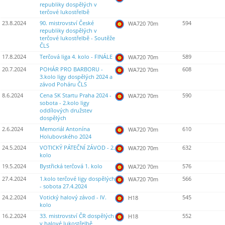
republiky dospělých v
terčové lukostřelbě
23.8.2024
90. mistrovství České
594
WA720 70m
republiky dospělých v
terčové lukostřelbě - Soutěže
ČLS
17.8.2024
Terčová liga 4. kolo - FINÁLE
589
WA720 70m
20.7.2024
POHÁR PRO BARBORU -
608
WA720 70m
3.kolo ligy dospělých 2024 a
závod Poháru ČLS
8.6.2024
Cena SK Startu Praha 2024 -
590
WA720 70m
sobota - 2.kolo ligy
oddílových družstev
dospělých
2.6.2024
Memoriál Antonína
610
WA720 70m
Holubovského 2024
24.5.2024
VOTICKÝ PÁTEČNÍ ZÁVOD - 2.
632
WA720 70m
kolo
19.5.2024
Bystřická terčová 1. kolo
576
WA720 70m
27.4.2024
1.kolo terčové ligy dospělých
566
WA720 70m
- sobota 27.4.2024
24.2.2024
Votický halový závod - IV.
545
H18
kolo
16.2.2024
33. mistrovství ČR dospělých
552
H18
v halové lukostřelbě