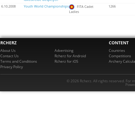
6.10.2008
Youth World Championships
1266
FITA Cadet
Ladies
RCHERZ
CONTENT
About Us
Advertising
Countries
Contact Us
Rcherz for Android
Competitions
Terms and Conditions
Rcherz for iOS
Archery Calcula
Privacy Policy
© 2026 Rcherz. All rights reserved. For 
Power