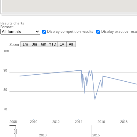
Results charts
Format:
Display competition results
Display practice resu
1m
3m
6m
YTD
1y
All
Zoom
100
90
80
70
2008
2010
2012
2014
2016
2018
2010
2015