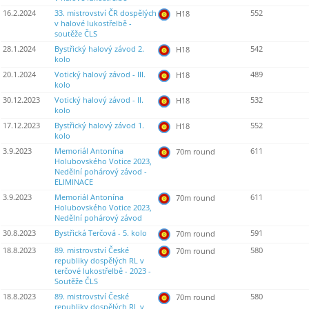
16.2.2024
33. mistrovství ČR dospělých
552
H18
v halové lukostřelbě -
soutěže ČLS
28.1.2024
Bystřický halový závod 2.
542
H18
kolo
20.1.2024
Votický halový závod - III.
489
H18
kolo
30.12.2023
Votický halový závod - II.
532
H18
kolo
17.12.2023
Bystřický halový závod 1.
552
H18
kolo
3.9.2023
Memoriál Antonína
611
70m round
Holubovského Votice 2023,
Nedělní pohárový závod -
ELIMINACE
3.9.2023
Memoriál Antonína
611
70m round
Holubovského Votice 2023,
Nedělní pohárový závod
30.8.2023
Bystřická Terčová - 5. kolo
591
70m round
18.8.2023
89. mistrovství České
580
70m round
republiky dospělých RL v
terčové lukostřelbě - 2023 -
Soutěže ČLS
18.8.2023
89. mistrovství České
580
70m round
republiky dospělých RL v