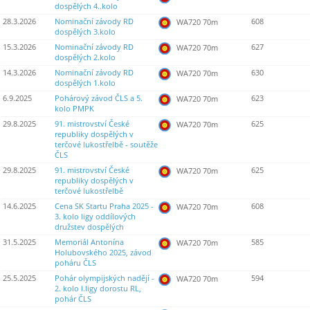
dospělých 4..kolo
28.3.2026
Nominační závody RD
608
WA720 70m
dospělých 3.kolo
15.3.2026
Nominační závody RD
627
WA720 70m
dospělých 2.kolo
14.3.2026
Nominační závody RD
630
WA720 70m
dospělých 1.kolo
6.9.2025
Pohárový závod ČLS a 5.
623
WA720 70m
kolo PMPK
29.8.2025
91. mistrovství České
625
WA720 70m
republiky dospělých v
terčové lukostřelbě - soutěže
ČLS
29.8.2025
91. mistrovství České
625
WA720 70m
republiky dospělých v
terčové lukostřelbě
14.6.2025
Cena SK Startu Praha 2025 -
608
WA720 70m
3. kolo ligy oddílových
družstev dospělých
31.5.2025
Memoriál Antonína
585
WA720 70m
Holubovského 2025, závod
poháru ČLS
25.5.2025
Pohár olympijských nadějí -
594
WA720 70m
2. kolo I.ligy dorostu RL,
pohár ČLS