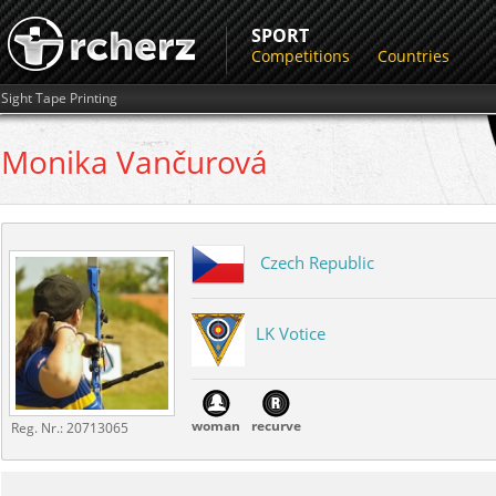
SPORT
Competitions
Countries
Sight Tape Printing
Monika
Vančurová
Czech Republic
LK Votice
woman
recurve
Reg. Nr.:
20713065