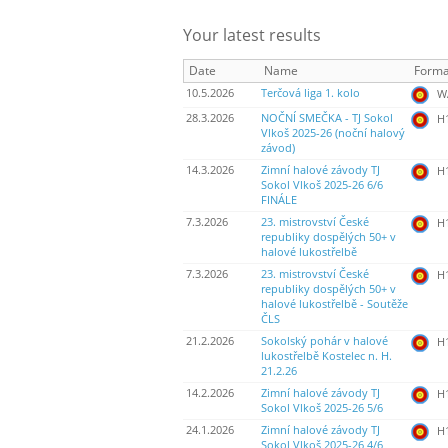
Your latest results
Date
Name
Forma
10.5.2026
Terčová liga 1. kolo
WA
28.3.2026
NOČNÍ SMEČKA - TJ Sokol
H
Vlkoš 2025-26 (noční halový
závod)
14.3.2026
Zimní halové závody TJ
H
Sokol Vlkoš 2025-26 6/6
FINÁLE
7.3.2026
23. mistrovství České
H
republiky dospělých 50+ v
halové lukostřelbě
7.3.2026
23. mistrovství České
H
republiky dospělých 50+ v
halové lukostřelbě - Soutěže
ČLS
21.2.2026
Sokolský pohár v halové
H
lukostřelbě Kostelec n. H.
21.2.26
14.2.2026
Zimní halové závody TJ
H
Sokol Vlkoš 2025-26 5/6
24.1.2026
Zimní halové závody TJ
H
Sokol Vlkoš 2025-26 4/6