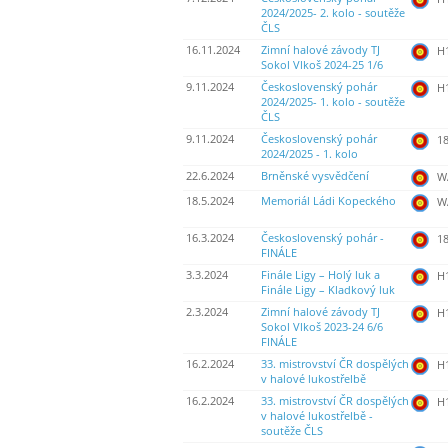
2024/2025- 2. kolo - soutěže
ČLS
16.11.2024
Zimní halové závody TJ
H
Sokol Vlkoš 2024-25 1/6
9.11.2024
Československý pohár
H
2024/2025- 1. kolo - soutěže
ČLS
9.11.2024
Československý pohár
18
2024/2025 - 1. kolo
22.6.2024
Brněnské vysvědčení
WA
18.5.2024
Memoriál Ládi Kopeckého
WA
16.3.2024
Československý pohár -
18
FINÁLE
3.3.2024
Finále Ligy – Holý luk a
H
Finále Ligy – Kladkový luk
2.3.2024
Zimní halové závody TJ
H
Sokol Vlkoš 2023-24 6/6
FINÁLE
16.2.2024
33. mistrovství ČR dospělých
H
v halové lukostřelbě
16.2.2024
33. mistrovství ČR dospělých
H
v halové lukostřelbě -
soutěže ČLS