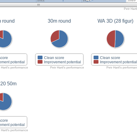
2022
2024
2026
Petr Hartl
 round
30m round
WA 3D (28 figur)
score
Clean score
Clean score
ement potential
Improvement potential
Improvement potentia
 Hartl's performance
Petr Hartl's performance
Petr Hartl's performa
20 50m
score
ement potential
 Hartl's performance