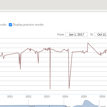
sults
Display practice results
From
Jun 1, 2017
To
Oct 12,
2021
2022
2023
2024
2025
2026