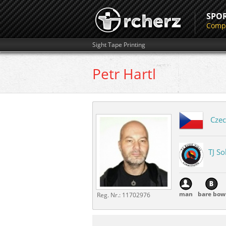
SPO
Compe
Sight Tape Printing
Petr
Hartl
Czec
TJ So
man
bare bow
Reg. Nr.:
11702976