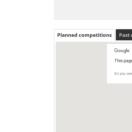
Planned competitions
Past
This page
Do you own