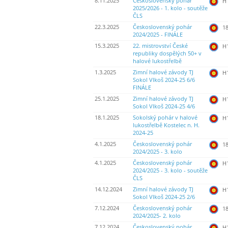
8.11.2025
Československý pohár
H
2025/2026 - 1. kolo - soutěže
ČLS
22.3.2025
Československý pohár
18
2024/2025 - FINÁLE
15.3.2025
22. mistrovství České
H
republiky dospělých 50+ v
halové lukostřelbě
1.3.2025
Zimní halové závody TJ
H
Sokol Vlkoš 2024-25 6/6
FINÁLE
25.1.2025
Zimní halové závody TJ
H
Sokol Vlkoš 2024-25 4/6
18.1.2025
Sokolský pohár v halové
H
lukostřelbě Kostelec n. H.
2024-25
4.1.2025
Československý pohár
18
2024/2025 - 3. kolo
4.1.2025
Československý pohár
H
2024/2025 - 3. kolo - soutěže
ČLS
14.12.2024
Zimní halové závody TJ
H
Sokol Vlkoš 2024-25 2/6
7.12.2024
Československý pohár
18
2024/2025- 2. kolo
7.12.2024
Československý pohár
H