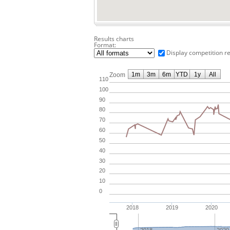
Results charts
Format:
Display competition re
1m
3m
6m
YTD
1y
All
Zoom
110
100
90
80
70
60
50
40
30
20
10
0
2018
2019
2020