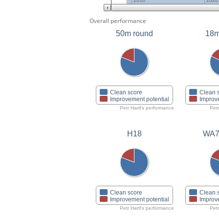
2018
2020
Overall performance
50m round
18m
Clean score
Clean 
Improvement potential
Improv
Petr Hartl's performance
Petr
H18
WA7
Clean score
Clean 
Improvement potential
Improv
Petr Hartl's performance
Petr