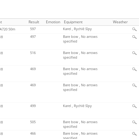
t
Result
Emotion
Equipment
Weather
597
Karel , Rychlé šípy
720 50m
497
Bare bow , No arrows
18
specified
516
Bare bow , No arrows
18
specified
469
Bare bow , No arrows
18
specified
469
Bare bow , No arrows
18
specified
499
Karel , Rychlé šípy
18
505
Bare bow , No arrows
18
specified
466
Bare bow , No arrows
18
specified