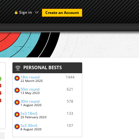
or
Sign in
Create an Account
PERSONAL BESTS
18m round
1444
22 March 2025
50m round
621
13 May 2023
30m round
578
1 August 2020
5x3 18mS
133
25 February 2023
5x3 30mS
107
8 August 2020