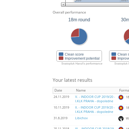
2016
2017
Overall performance
18m round
30m
Clean score
Clean 
Improvement potential
Improv
Svatopluk Hanzl's performance
Svatopluk 
Your latest results
Date
Name
Forma
24.11.2019
V. - INDOOR CUP 2019/20 -
18
I.KLK PRAHA - dopoledne
10.11.2019
II. - INDOOR CUP 2019/20 -
18
I.KLK PRAHA - dopoledne
31.8.2019
Libichov
W
25.11.2018
III. - INDOOR CUP 2018/19 -
18