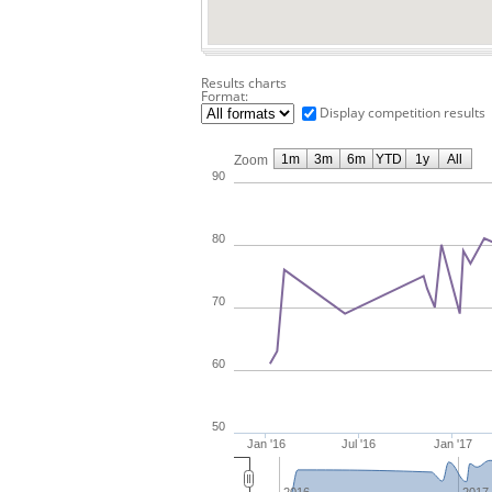
Results charts
Format:
Display competition results
1m
3m
6m
YTD
1y
All
Zoom
90
80
70
60
50
Jan '16
Jul '16
Jan '17