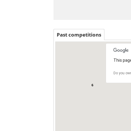
Past competitions
2
This page
Do you own
6