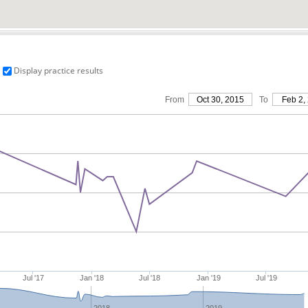
Display practice results
From
Oct 30, 2015
To
Feb 2,
Jul '17
Jan '18
Jul '18
Jan '19
Jul '19