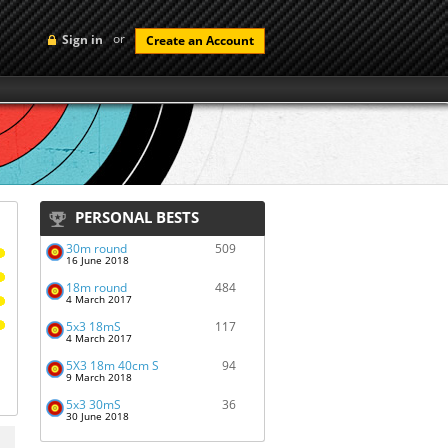
or
Sign in
Create an Account
PERSONAL BESTS
30m round
509
16 June 2018
18m round
484
4 March 2017
5x3 18mS
117
4 March 2017
5X3 18m 40cm S
94
9 March 2018
5x3 30mS
36
30 June 2018