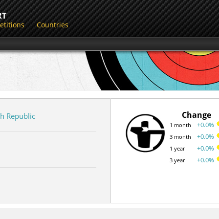
RT
titions
Countries
Change
h Republic
+0.0%
1 month
+0.0%
3 month
+0.0%
1 year
+0.0%
3 year