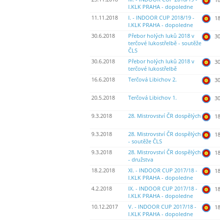
I.KLK PRAHA - dopoledne
11.11.2018
I. - INDOOR CUP 2018/19 -
18
I.KLK PRAHA - dopoledne
30.6.2018
Přebor holých luků 2018 v
30
terčové lukostřelbě - soutěže
ČLS
30.6.2018
Přebor holých luků 2018 v
30
terčové lukostřelbě
16.6.2018
Terčová Libichov 2.
30
20.5.2018
Terčová Libichov 1.
30
9.3.2018
28. Mistrovství ČR dospělých
18
9.3.2018
28. Mistrovství ČR dospělých
18
- soutěže ČLS
9.3.2018
28. Mistrovství ČR dospělých
18
- družstva
18.2.2018
XI. - INDOOR CUP 2017/18 -
18
I.KLK PRAHA - dopoledne
4.2.2018
IX. - INDOOR CUP 2017/18 -
18
I.KLK PRAHA - dopoledne
10.12.2017
V. - INDOOR CUP 2017/18 -
18
I.KLK PRAHA - dopoledne