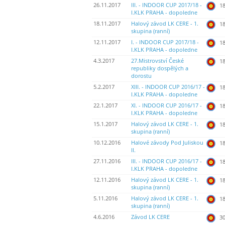
26.11.2017
III. - INDOOR CUP 2017/18 -
18
I.KLK PRAHA - dopoledne
18.11.2017
Halový závod LK CERE - 1.
18
skupina (ranní)
12.11.2017
I. - INDOOR CUP 2017/18 -
18
I.KLK PRAHA - dopoledne
4.3.2017
27.Mistrovství České
18
republiky dospělých a
dorostu
5.2.2017
XIII. - INDOOR CUP 2016/17 -
18
I.KLK PRAHA - dopoledne
22.1.2017
XI. - INDOOR CUP 2016/17 -
18
I.KLK PRAHA - dopoledne
15.1.2017
Halový závod LK CERE - 1.
18
skupina (ranní)
10.12.2016
Halové závody Pod Juliskou
18
II.
27.11.2016
III. - INDOOR CUP 2016/17 -
18
I.KLK PRAHA - dopoledne
12.11.2016
Halový závod LK CERE - 1.
18
skupina (ranní)
5.11.2016
Halový závod LK CERE - 1.
18
skupina (ranní)
4.6.2016
Závod LK CERE
30