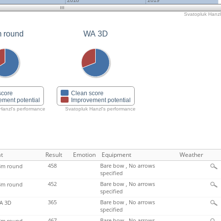
2018
2019
Svatopluk Hanzl'
 round
WA 3D
score
Clean score
ement potential
Improvement potential
Hanzl's performance
Svatopluk Hanzl's performance
t
Result
Emotion
Equipment
Weather
458
Bare bow , No arrows
m round
specified
452
Bare bow , No arrows
m round
specified
365
Bare bow , No arrows
A 3D
specified
467
Bare bow , No arrows
m round