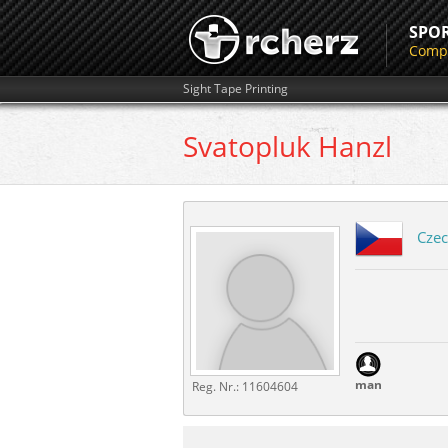
SPO
Compe
Sight Tape Printing
Svatopluk
Hanzl
Czec
man
Reg. Nr.:
11604604