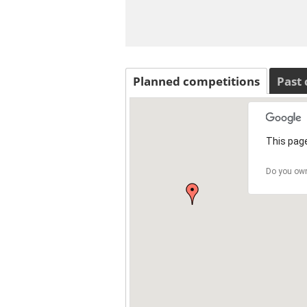
Planned competitions
Past
This page
Do you own