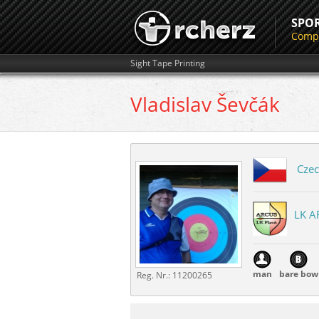
SPO
Compe
Sight Tape Printing
Vladislav
Ševčák
Czec
LK A
man
bare bow
Reg. Nr.:
11200265