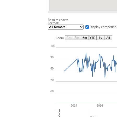
Results charts
Format:
Display competitio
1m
3m
6m
YTD
1y
All
Zoom
100
90
80
70
60
2014
2016