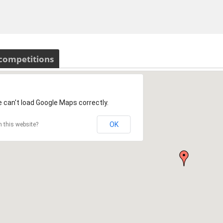
 competitions
 can't load Google Maps correctly.
OK
 this website?