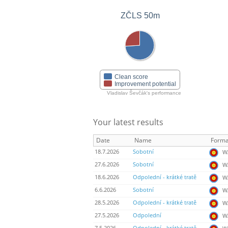
ZČLS 50m
Clean score
Improvement potential
Vladislav Ševčák's performance
Your latest results
Date
Name
Forma
18.7.2026
Sobotní
WA
27.6.2026
Sobotní
WA
18.6.2026
Odpolední - krátké tratě
WA
6.6.2026
Sobotní
WA
28.5.2026
Odpolední - krátké tratě
WA
27.5.2026
Odpolední
WA