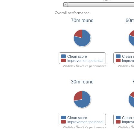
2015
Overall performance
70m round
60m
Clean score
Clean 
Improvement potential
Improv
Vladislav Ševčák's performance
Vladislav Š
30m round
Clean score
Clean 
Improvement potential
Improv
Vladislav Ševčák's performance
Vladislav Š