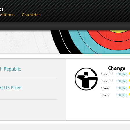
RT
titions
Countries
Change
h Republic
+0.0%
1 month
+0.0%
3 month
RCUS Plzeň
+0.0%
1 year
+0.0%
3 year