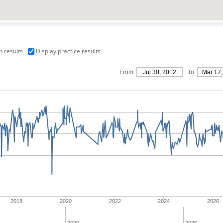
n results
Display practice results
From
Jul 30, 2012
To
Mar 17,
2018
2020
2022
2024
2026