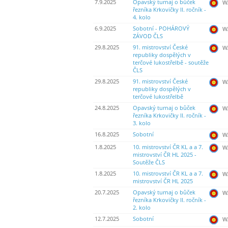
7.9.2025
Opavský turnaj o bůček
WA
řezníka Krkovičky II. ročník -
4. kolo
6.9.2025
Sobotní - POHÁROVÝ
WA
ZÁVOD ČLS
29.8.2025
91. mistrovství České
WA
republiky dospělých v
terčové lukostřelbě - soutěže
ČLS
29.8.2025
91. mistrovství České
WA
republiky dospělých v
terčové lukostřelbě
24.8.2025
Opavský turnaj o bůček
WA
řezníka Krkovičky II. ročník -
3. kolo
16.8.2025
Sobotní
WA
1.8.2025
10. mistrovství ČR KL a a 7.
WA
mistrovství ČR HL 2025 -
Soutěže ČLS
1.8.2025
10. mistrovství ČR KL a a 7.
WA
mistrovství ČR HL 2025
20.7.2025
Opavský turnaj o bůček
WA
řezníka Krkovičky II. ročník -
2. kolo
12.7.2025
Sobotní
WA