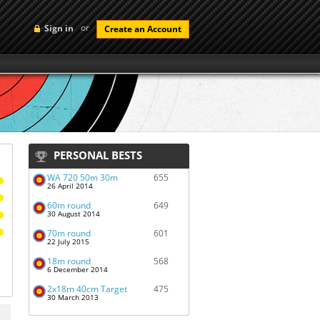
or
Sign in
Create an Account
PERSONAL BESTS
WA 720 50m 30m
655
26 April 2014
60m round
649
30 August 2014
70m round
601
22 July 2015
18m round
568
6 December 2014
2x18m 40cm Target
475
30 March 2013