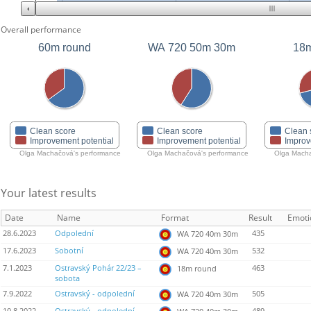
Overall performance
60m round
WA 720 50m 30m
18m
Clean score
Clean score
Clean 
Improvement potential
Improvement potential
Improv
Olga Machačová's performance
Olga Machačová's performance
Olga Macha
Your latest results
Date
Name
Format
Result
Emoti
28.6.2023
Odpolední
435
WA 720 40m 30m
17.6.2023
Sobotní
532
WA 720 40m 30m
7.1.2023
Ostravský Pohár 22/23 –
463
18m round
sobota
7.9.2022
Ostravský - odpolední
505
WA 720 40m 30m