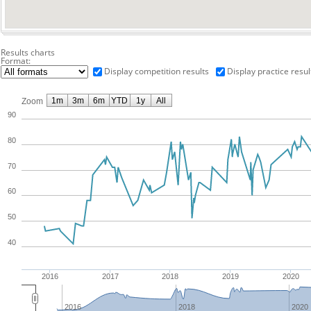
Results charts
Format:
Display competition results
Display practice resul
1m
3m
6m
YTD
1y
All
Zoom
90
80
70
60
50
40
2016
2017
2018
2019
2020
2016
2018
2020