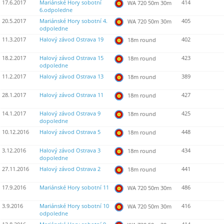
17.6.2017
Mariánské Hory sobotní
414
WA 720 50m 30m
6.odpoledne
20.5.2017
Mariánské Hory sobotní 4.
405
WA 720 50m 30m
odpoledne
11.3.2017
Halový závod Ostrava 19
402
18m round
18.2.2017
Halový závod Ostrava 15
423
18m round
odpoledne
11.2.2017
Halový závod Ostrava 13
389
18m round
28.1.2017
Halový závod Ostrava 11
427
18m round
14.1.2017
Halový závod Ostrava 9
425
18m round
dopoledne
10.12.2016
Halový závod Ostrava 5
448
18m round
3.12.2016
Halový závod Ostrava 3
434
18m round
dopoledne
27.11.2016
Halový závod Ostrava 2
441
18m round
17.9.2016
Mariánské Hory sobotní 11
486
WA 720 50m 30m
3.9.2016
Mariánské Hory sobotní 10
416
WA 720 50m 30m
odpoledne