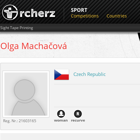
SPORT
Competitions
Countries
Sight Tape Printing
Olga
Machačová
Czech Republic
woman
recurve
Reg. Nr.:
21603165