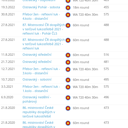
10.8.2022
Ostravský - odpolední
489
WA 720 40m 30m
19.3.2022
Ostravský Pohár - sobota
455
18m round
30.8.2021
Přebor žen - reflexní luk -
575
WA 720 40m 30m
4.kolo - distanční
27.8.2021
87. Mistrovství ČR dospělých
488
60m round
v terčové lukostřelbě 2021 -
reflexní luk - Pohár ČLS
27.8.2021
87. Mistrovství ČR dospělých
488
60m round
v terčové lukostřelbě 2021 -
reflexní luk
11.8.2021
Ostravský středeční
516
60m round
21.7.2021
Ostravský středeční
481
60m round
12.7.2021
Přebor žen - reflexní luk -
575
WA 720 40m 30m
3.kolo - distanční
10.7.2021
Ostravský - sobotní
495
60m round
3.5.2021
Přebor žen - reflexní luk -
575
WA 720 40m 30m
1.kolo - distanční
6.9.2020
Ostravský nedělní -
496
WA 720 40m 30m
pohárový
21.8.2020
86. mistrovství České
473
60m round
republiky dospělých v
terčové lukostřelbě
21.8.2020
86. mistrovství České
473
60m round
republiky dospělých v