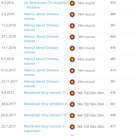
9.3.2018
28. Mistrovství ČR dospělých
470
18m round
- družstva
3.3.2018
Halový závod Ostrava-
484
18m round
sobota
17.2.2018
Halový závod Ostrava-
381
18m round
sobota
27.1.2018
Halový závod Ostrava-
464
18m round
sobota
13.1.2018
Halový závod Ostrava-
445
18m round
sobota
6.1.2018
Halový závod Ostrava-
485
18m round
sobota
9.12.2017
Halový závod Ostrava-
414
18m round
sobota
25.11.2017
Halový závod Ostrava-
381
18m round
sobota
9.9.2017
Mariánské Hory sobotní 11.
438
WA 720 50m 30m
30.8.2017
Mariánské Hory středeční 9.
461
WA 720 50m 30m
26.8.2017
Mariánské Hory sobotní 10.
448
WA 720 50m 30m
22.7.2017
Mariánské Hory sobotní 7 -
477
WA 720 50m 30m
odpolední