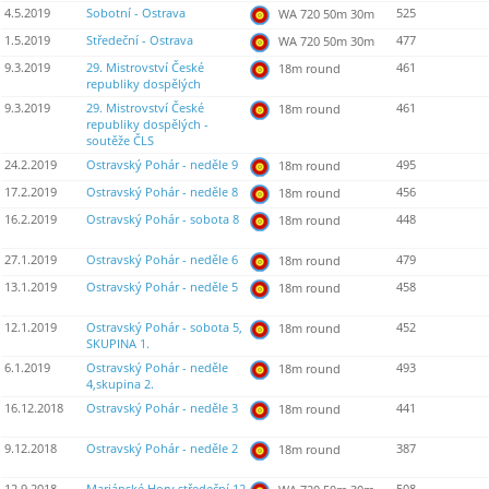
4.5.2019
Sobotní - Ostrava
525
WA 720 50m 30m
1.5.2019
Středeční - Ostrava
477
WA 720 50m 30m
9.3.2019
29. Mistrovství České
461
18m round
republiky dospělých
9.3.2019
29. Mistrovství České
461
18m round
republiky dospělých -
soutěže ČLS
24.2.2019
Ostravský Pohár - neděle 9
495
18m round
17.2.2019
Ostravský Pohár - neděle 8
456
18m round
16.2.2019
Ostravský Pohár - sobota 8
448
18m round
27.1.2019
Ostravský Pohár - neděle 6
479
18m round
13.1.2019
Ostravský Pohár - neděle 5
458
18m round
12.1.2019
Ostravský Pohár - sobota 5,
452
18m round
SKUPINA 1.
6.1.2019
Ostravský Pohár - neděle
493
18m round
4,skupina 2.
16.12.2018
Ostravský Pohár - neděle 3
441
18m round
9.12.2018
Ostravský Pohár - neděle 2
387
18m round