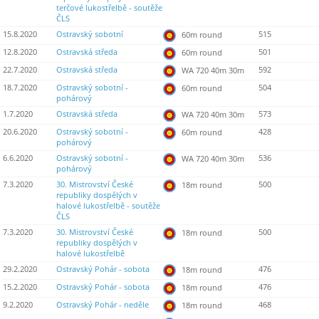
terčové lukostřelbě - soutěže
ČLS
15.8.2020
Ostravský sobotní
515
60m round
12.8.2020
Ostravská středa
501
60m round
22.7.2020
Ostravská středa
592
WA 720 40m 30m
18.7.2020
Ostravský sobotní -
504
60m round
pohárový
1.7.2020
Ostravská středa
573
WA 720 40m 30m
20.6.2020
Ostravský sobotní -
428
60m round
pohárový
6.6.2020
Ostravský sobotní -
536
WA 720 40m 30m
pohárový
7.3.2020
30. Mistrovství České
500
18m round
republiky dospělých v
halové lukostřelbě - soutěže
ČLS
7.3.2020
30. Mistrovství České
500
18m round
republiky dospělých v
halové lukostřelbě
29.2.2020
Ostravský Pohár - sobota
476
18m round
15.2.2020
Ostravský Pohár - sobota
476
18m round
9.2.2020
Ostravský Pohár - neděle
468
18m round