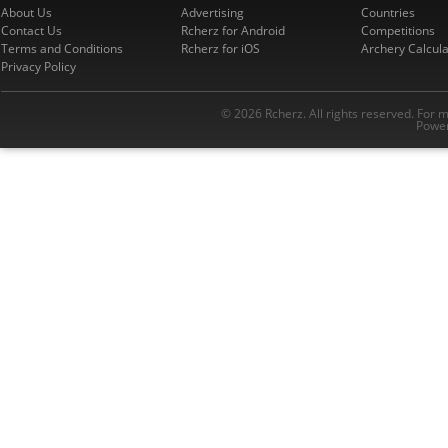
About Us
Advertising
Countries
Contact Us
Rcherz for Android
Competitions
Terms and Conditions
Rcherz for iOS
Archery Calcula
Privacy Policy
© 2026 Rcherz. All rights reserved. For 
Power