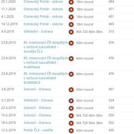
25.1.2020
Ostravský Pohár - sobota
484
18m round
11.1.2020
Ostravský Pohár - sobota
471
18m round
4.1.2020
Ostravský Pohár - sobota
451
18m round
14.12.2019
Ostravský Pohár - sobota
465
18m round
4.9.2019
Středeční - Ostrava
515
WA 720 40m 30m
23.8.2019
85. mistrovství ČR dospělých
476
60m round
v terčové lukostřelbě -
Soutěže ČLS
23.8.2019
85. mistrovství ČR dospělých
476
60m round
v terčové lukostřelbě -
Kvalifikace
23.8.2019
85. mistrovství ČR dospělých
476
60m round
v terčové lukostřelbě
ELIMINACE
3.8.2019
Sobotní - Ostrava
451
60m round
3.7.2019
Středeční - Ostrava
524
60m round
22.6.2019
Sobotní - Ostrava
539
60m round
15.6.2019
Sobotní - Ostrava
550
WA 720 40m 30m
18.5.2019
Sobotní - Ostrava
502
WA 720 50m 30m
12.5.2019
Pohár ČLS - neděle
435
60m round