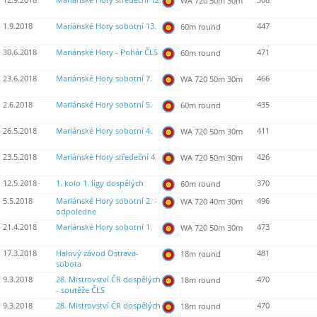
12.9.2018
Mariánské Hory středeční 12.
508
WA 720 50m 30m
1.9.2018
Mariánské Hory sobotní 13.
447
60m round
30.6.2018
Mariánské Hory - Pohár ČLS
471
60m round
23.6.2018
Mariánské Hory sobotní 7.
466
WA 720 50m 30m
2.6.2018
Mariánské Hory sobotní 5.
435
60m round
26.5.2018
Mariánské Hory sobotní 4.
411
WA 720 50m 30m
23.5.2018
Mariánské Hory středeční 4.
426
WA 720 50m 30m
12.5.2018
1. kolo 1. ligy dospělých
370
60m round
5.5.2018
Mariánské Hory sobotní 2. -
496
WA 720 40m 30m
odpoledne
21.4.2018
Mariánské Hory sobotní 1.
473
WA 720 50m 30m
17.3.2018
Halový závod Ostrava-
481
18m round
sobota
9.3.2018
28. Mistrovství ČR dospělých
470
18m round
- soutěže ČLS
9.3.2018
28. Mistrovství ČR dospělých
470
18m round