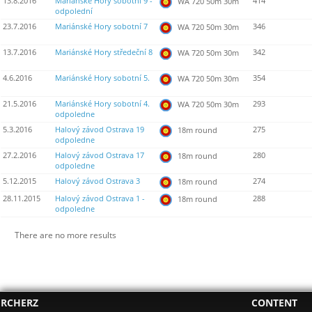
13.8.2016
Mariánské Hory sobotní 9 -
414
WA 720 50m 30m
odpolední
23.7.2016
Mariánské Hory sobotní 7
346
WA 720 50m 30m
13.7.2016
Mariánské Hory středeční 8
342
WA 720 50m 30m
4.6.2016
Mariánské Hory sobotní 5.
354
WA 720 50m 30m
21.5.2016
Mariánské Hory sobotní 4.
293
WA 720 50m 30m
odpoledne
5.3.2016
Halový závod Ostrava 19
275
18m round
odpoledne
27.2.2016
Halový závod Ostrava 17
280
18m round
odpoledne
5.12.2015
Halový závod Ostrava 3
274
18m round
28.11.2015
Halový závod Ostrava 1 -
288
18m round
odpoledne
There are no more results
RCHERZ
CONTENT