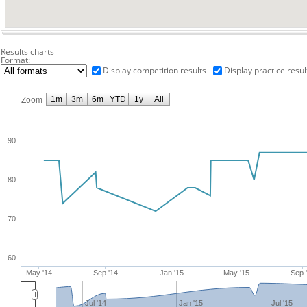
Results charts
Format:
Display competition results
Display practice resul
1m
3m
6m
YTD
1y
All
Zoom
90
80
70
60
May '14
Sep '14
Jan '15
May '15
Sep 
Jul '14
Jan '15
Jul '15