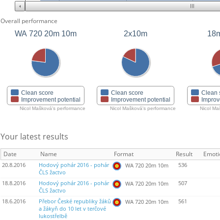
Overall performance
WA 720 20m 10m
2x10m
18m
Clean score
Clean score
Clean 
Improvement potential
Improvement potential
Improv
Nicol Mašková's performance
Nicol Mašková's performance
Nicol Ma
Your latest results
Date
Name
Format
Result
Emoti
20.8.2016
Hodový pohár 2016 - pohár
536
WA 720 20m 10m
ČLS žactvo
18.8.2016
Hodový pohár 2016 - pohár
507
WA 720 20m 10m
ČLS žactvo
18.6.2016
Přebor České republiky žáků
561
WA 720 20m 10m
a žákyň do 10 let v terčové
lukostřelbě