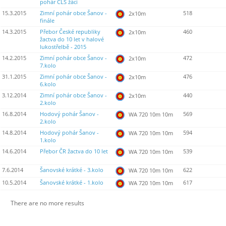
pohár ČLS žáci
15.3.2015
Zimní pohár obce Šanov -
518
2x10m
finále
14.3.2015
Přebor České republiky
460
2x10m
žactva do 10 let v halové
lukostřelbě - 2015
14.2.2015
Zimní pohár obce Šanov -
472
2x10m
7.kolo
31.1.2015
Zimní pohár obce Šanov -
476
2x10m
6.kolo
3.12.2014
Zimní pohár obce Šanov -
440
2x10m
2.kolo
16.8.2014
Hodový pohár Šanov -
569
WA 720 10m 10m
2.kolo
14.8.2014
Hodový pohár Šanov -
594
WA 720 10m 10m
1.kolo
14.6.2014
Přebor ČR žactva do 10 let
539
WA 720 10m 10m
7.6.2014
Šanovské krátké - 3.kolo
622
WA 720 10m 10m
10.5.2014
Šanovské krátké - 1.kolo
617
WA 720 10m 10m
There are no more results