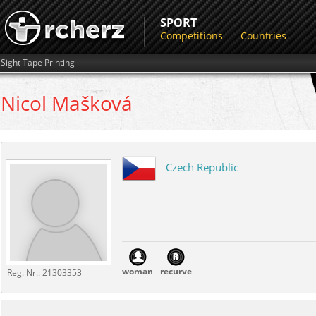
SPORT
Competitions
Countries
Sight Tape Printing
Nicol
Mašková
Czech Republic
woman
recurve
Reg. Nr.:
21303353