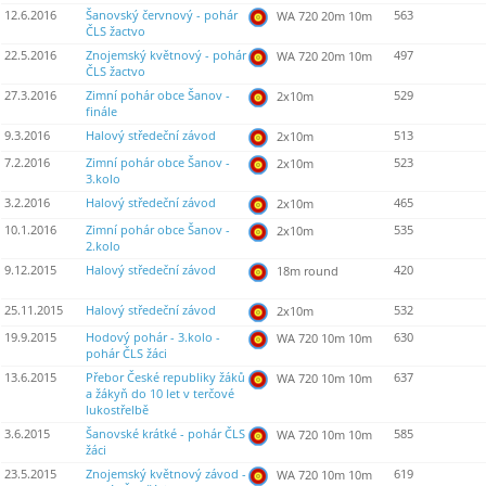
12.6.2016
Šanovský červnový - pohár
563
WA 720 20m 10m
ČLS žactvo
22.5.2016
Znojemský květnový - pohár
497
WA 720 20m 10m
ČLS žactvo
27.3.2016
Zimní pohár obce Šanov -
529
2x10m
finále
9.3.2016
Halový středeční závod
513
2x10m
7.2.2016
Zimní pohár obce Šanov -
523
2x10m
3.kolo
3.2.2016
Halový středeční závod
465
2x10m
10.1.2016
Zimní pohár obce Šanov -
535
2x10m
2.kolo
9.12.2015
Halový středeční závod
420
18m round
25.11.2015
Halový středeční závod
532
2x10m
19.9.2015
Hodový pohár - 3.kolo -
630
WA 720 10m 10m
pohár ČLS žáci
13.6.2015
Přebor České republiky žáků
637
WA 720 10m 10m
a žákyň do 10 let v terčové
lukostřelbě
3.6.2015
Šanovské krátké - pohár ČLS
585
WA 720 10m 10m
žáci
23.5.2015
Znojemský květnový závod -
619
WA 720 10m 10m