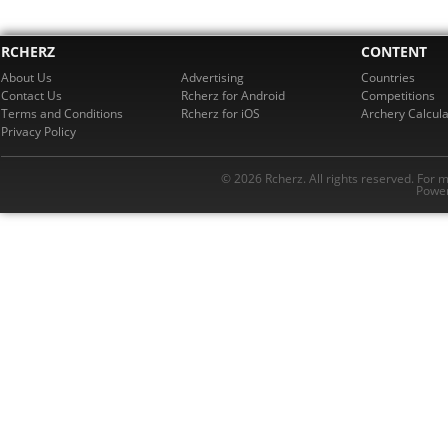
RCHERZ
CONTENT
About Us
Advertising
Countries
Contact Us
Rcherz for Android
Competitions
Terms and Conditions
Rcherz for iOS
Archery Calcula
Privacy Policy
© 2026 Rcherz. All rights reserved. For 
Power