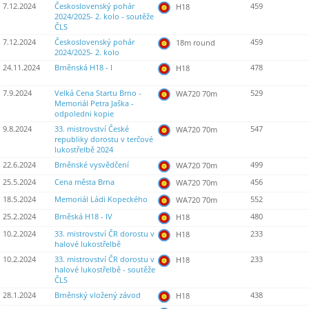
7.12.2024
Československý pohár
459
H18
2024/2025- 2. kolo - soutěže
ČLS
7.12.2024
Československý pohár
459
18m round
2024/2025- 2. kolo
24.11.2024
Brněnská H18 - I
478
H18
7.9.2024
Velká Cena Startu Brno -
529
WA720 70m
Memoriál Petra Jaška -
odpoledni kopie
9.8.2024
33. mistrovství České
547
WA720 70m
republiky dorostu v terčové
lukostřelbě 2024
22.6.2024
Brněnské vysvědčení
499
WA720 70m
25.5.2024
Cena města Brna
456
WA720 70m
18.5.2024
Memoriál Ládi Kopeckého
552
WA720 70m
25.2.2024
Brněská H18 - IV
480
H18
10.2.2024
33. mistrovství ČR dorostu v
233
H18
halové lukostřelbě
10.2.2024
33. mistrovství ČR dorostu v
233
H18
halové lukostřelbě - soutěže
ČLS
28.1.2024
Brněnský vložený závod
438
H18