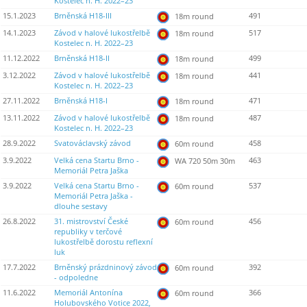
Kostelec n. H. 2022–23
15.1.2023
Brněnská H18-III
491
18m round
14.1.2023
Závod v halové lukostřelbě
517
18m round
Kostelec n. H. 2022–23
11.12.2022
Brněnská H18-II
499
18m round
3.12.2022
Závod v halové lukostřelbě
441
18m round
Kostelec n. H. 2022–23
27.11.2022
Brněnská H18-I
471
18m round
13.11.2022
Závod v halové lukostřelbě
487
18m round
Kostelec n. H. 2022–23
28.9.2022
Svatováclavský závod
458
60m round
3.9.2022
Velká cena Startu Brno -
463
WA 720 50m 30m
Memoriál Petra Jaška
3.9.2022
Velká cena Startu Brno -
537
60m round
Memoriál Petra Jaška -
dlouhe sestavy
26.8.2022
31. mistrovství České
456
60m round
republiky v terčové
lukostřelbě dorostu reflexní
luk
17.7.2022
Brněnský prázdninový závod
392
60m round
- odpoledne
11.6.2022
Memoriál Antonína
366
60m round
Holubovského Votice 2022,