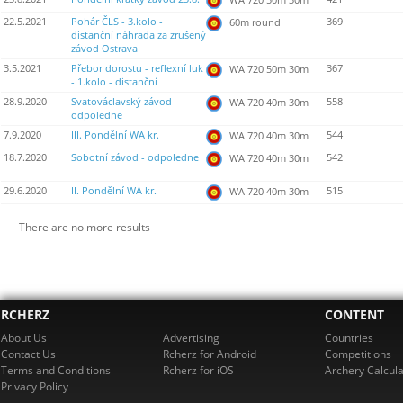
22.5.2021
Pohár ČLS - 3.kolo -
369
60m round
distanční náhrada za zrušený
závod Ostrava
3.5.2021
Přebor dorostu - reflexní luk
367
WA 720 50m 30m
- 1.kolo - distanční
28.9.2020
Svatováclavský závod -
558
WA 720 40m 30m
odpoledne
7.9.2020
III. Pondělní WA kr.
544
WA 720 40m 30m
18.7.2020
Sobotní závod - odpoledne
542
WA 720 40m 30m
29.6.2020
II. Pondělní WA kr.
515
WA 720 40m 30m
There are no more results
RCHERZ
CONTENT
About Us
Advertising
Countries
Contact Us
Rcherz for Android
Competitions
Terms and Conditions
Rcherz for iOS
Archery Calcula
Privacy Policy