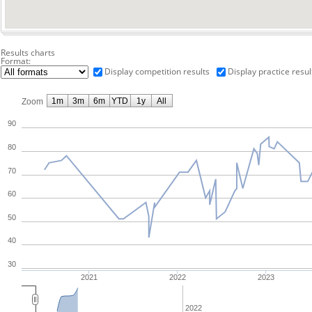
Results charts
Format:
Display competition results
Display practice resul
1m
3m
6m
YTD
1y
All
Zoom
90
80
70
60
50
40
30
2021
2022
2023
2022