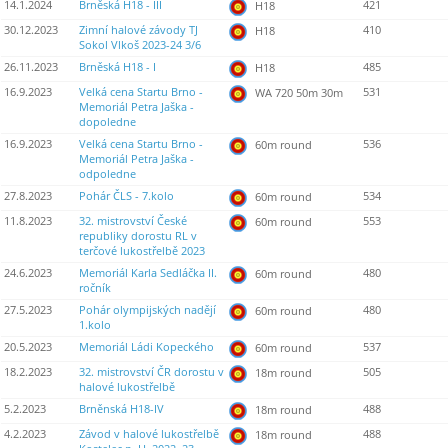
14.1.2024
Brněská H18 - III
421
H18
30.12.2023
Zimní halové závody TJ
410
H18
Sokol Vlkoš 2023-24 3/6
26.11.2023
Brněská H18 - I
485
H18
16.9.2023
Velká cena Startu Brno -
531
WA 720 50m 30m
Memoriál Petra Jaška -
dopoledne
16.9.2023
Velká cena Startu Brno -
536
60m round
Memoriál Petra Jaška -
odpoledne
27.8.2023
Pohár ČLS - 7.kolo
534
60m round
11.8.2023
32. mistrovství České
553
60m round
republiky dorostu RL v
terčové lukostřelbě 2023
24.6.2023
Memoriál Karla Sedláčka II.
480
60m round
ročník
27.5.2023
Pohár olympijských nadějí
480
60m round
1.kolo
20.5.2023
Memoriál Ládi Kopeckého
537
60m round
18.2.2023
32. mistrovství ČR dorostu v
505
18m round
halové lukostřelbě
5.2.2023
Brněnská H18-IV
488
18m round
4.2.2023
Závod v halové lukostřelbě
488
18m round