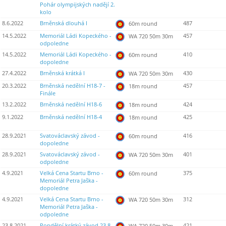
Pohár olympijských nadějí 2.
kolo
8.6.2022
Brněnská dlouhá I
487
60m round
14.5.2022
Memoriál Ládi Kopeckého -
457
WA 720 50m 30m
odpoledne
14.5.2022
Memoriál Ládi Kopeckého -
410
60m round
dopoledne
27.4.2022
Brněnská krátká I
430
WA 720 50m 30m
20.3.2022
Brněnská nedělní H18-7 -
457
18m round
Finále
13.2.2022
Brněnská nedělní H18-6
424
18m round
9.1.2022
Brněnská nedělní H18-4
425
18m round
28.9.2021
Svatováclavský závod -
416
60m round
dopoledne
28.9.2021
Svatováclavský závod -
401
WA 720 50m 30m
odpoledne
4.9.2021
Velká Cena Startu Brno -
375
60m round
Memoriál Petra Jaška -
dopoledne
4.9.2021
Velká Cena Startu Brno -
312
WA 720 50m 30m
Memoriál Petra Jaška -
odpoledne
23.8.2021
Pondělní krátký závod 23.8.
421
WA 720 50m 30m