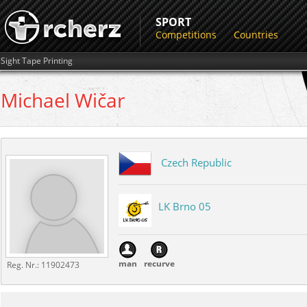
SPORT
Competitions
Countries
Sight Tape Printing
Michael
Wičar
Czech Republic
LK Brno 05
man
recurve
Reg. Nr.:
11902473