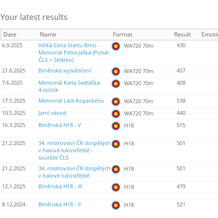
Your latest results
Date
Name
Format
Result
Emoti
6.9.2025
Velká Cena Startu Brno -
430
WA720 70m
Memoriál Petra Jaška (Pohár
ČLS + Selátko)
21.6.2025
Brněnské vysvědčení
457
WA720 70m
7.6.2025
Memoriál Karla Sedláčka
408
WA720 70m
4.ročník
17.5.2025
Memoriál Ládi Kopeckého
538
WA720 70m
10.5.2025
Jarní závod
440
WA720 70m
16.3.2025
Brněnská H18 - V
515
H18
21.2.2025
34. mistrovství ČR dospělých
501
H18
v halové lukostřelbě -
soutěže ČLS
21.2.2025
34. mistrovství ČR dospělých
501
H18
v halové lukostřelbě
12.1.2025
Brněnská H18 - III
479
H18
8.12.2024
Brněnská H18 - II
521
H18