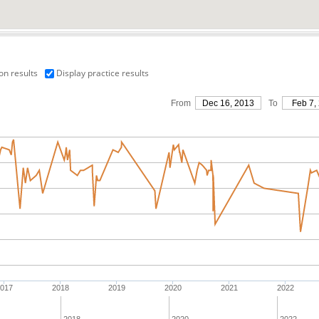
on results
Display practice results
From
Dec 16, 2013
To
Feb 7,
017
2018
2019
2020
2021
2022