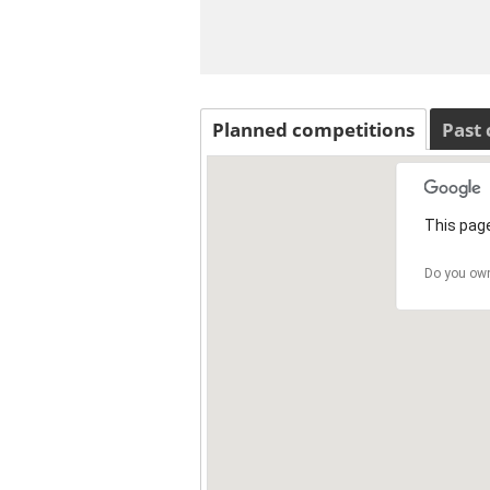
Planned competitions
Past
This page
Do you own