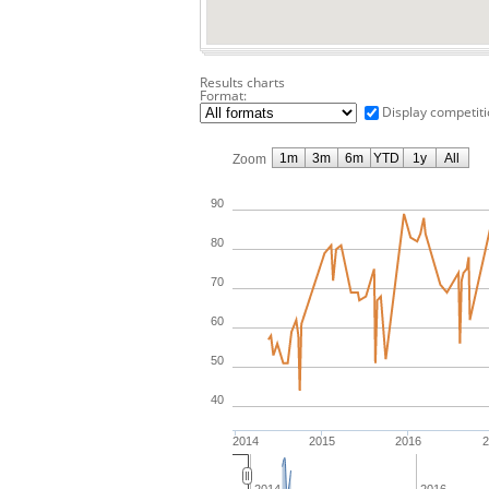
Results charts
Format:
Display competiti
1m
3m
6m
YTD
1y
All
Zoom
90
80
70
60
50
40
2014
2015
2016
2