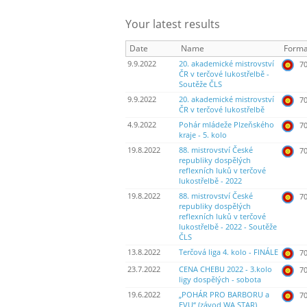
Your latest results
Date
Name
Forma
9.9.2022
20. akademické mistrovství
70
ČR v terčové lukostřelbě -
Soutěže ČLS
9.9.2022
20. akademické mistrovství
70
ČR v terčové lukostřelbě
4.9.2022
Pohár mládeže Plzeňského
70
kraje - 5. kolo
19.8.2022
88. mistrovství České
70
republiky dospělých
reflexních luků v terčové
lukostřelbě - 2022
19.8.2022
88. mistrovství České
70
republiky dospělých
reflexních luků v terčové
lukostřelbě - 2022 - Soutěže
ČLS
13.8.2022
Terčová liga 4. kolo - FINÁLE
70
23.7.2022
CENA CHEBU 2022 - 3.kolo
70
ligy dospělých - sobota
19.6.2022
„POHÁR PRO BARBORU a
70
EVU“ (závod WA STAR)