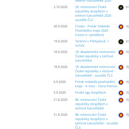
terénní lukostřelbě 2020
2.10.2020
29. mistrovství České
FI
republiky dospělých v
terénní lukostřelbě 2020 -
soutěže ČLS
20.9.2020
Chrást - Pohár mládeže
70
Plzeňského kraje 2020 -
5.kolo (+ vyhlášení)
19.9.2020
Terénní v Přehýšově, 1.
FI
ročník
18.9.2020
18. Akademické mistrovství
70
České republiky v terčové
lukostřelbě
18.9.2020
18. Akademické mistrovství
70
České republiky v terčové
lukostřelbě - soutěže ČLS
6.9.2020
Pohár mládeže plzeňského
70
kraje - 4. kolo - Cena Petrolu
5.9.2020
Finále ligy dospělých
70
21.8.2020
86. mistrovství České
70
republiky dospělých v
terčové lukostřelbě
21.8.2020
86. mistrovství České
70
republiky dospělých v
terčové lukostřelbě - soutěže
ČLS