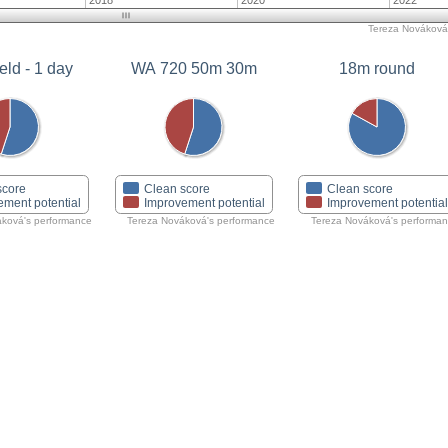
2018
2020
2022
Tereza Nováková'
eld - 1 day
WA 720 50m 30m
18m round
score
Clean score
Clean score
ement potential
Improvement potential
Improvement potentia
áková's performance
Tereza Nováková's performance
Tereza Nováková's performa