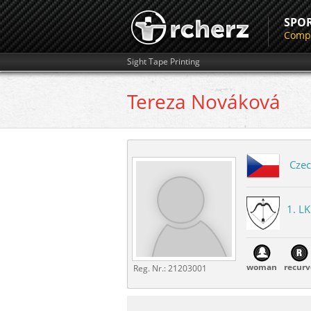
SPO
Compe
Sight Tape Printing
Tereza
Nováková
Czec
1. L
woman
recurv
Reg. Nr.:
21203001