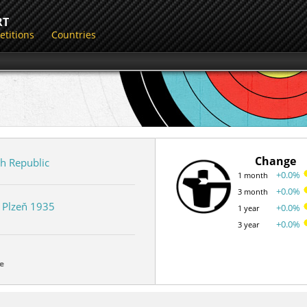
RT
titions
Countries
Change
h Republic
+0.0%
1 month
+0.0%
3 month
K Plzeň 1935
+0.0%
1 year
+0.0%
3 year
e