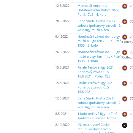
12.6.2022
Memoriál Antonína
70
Holubovského Votice 2022,
Pohár ČLS - 4. kolo
28.5.2022
Cena Startu Praha 2022 -
70
sobota (pohárový závod) - 2.
kolo ligy mužů a žen
9.4.2022
Nominační závod do 1. Ligy
70
mužů a Ligy žen - 1. LK Plzeň
Collegi
1935 - 2. kolo
26.3.2022
Nominační závod do 1. Ligy
70
mužů a Ligy žen - 1. LK Plzeň
Collegi
1935 - 1. kolo
15.8.2021
Finále Terčové ligy 2021 -
70
Pohárový závod ČLS
15.8.2021 - Pohár ČLS
15.8.2021
Finále Terčové ligy 2021 -
70
Pohárový závod ČLS
15.8.2021
12.6.2021
Cena Startu Praha 2021 -
70
sobota (pohárový závod) - 2.
kolo ligy mužů a žen
8.5.2021
1.kolo terčové ligy - přímé
70
soutěže - distanční forma
2.10.2020
29. mistrovství České
FI
republiky dospělých v