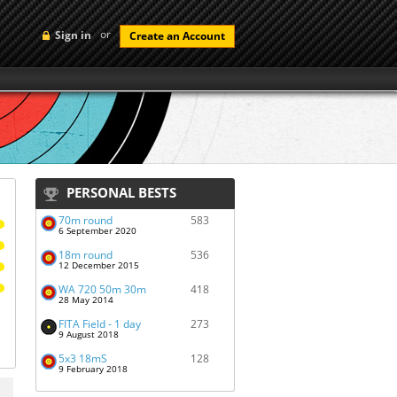
or
Sign in
Create an Account
PERSONAL BESTS
70m round
583
6 September 2020
18m round
536
12 December 2015
WA 720 50m 30m
418
28 May 2014
FITA Field - 1 day
273
9 August 2018
5x3 18mS
128
9 February 2018