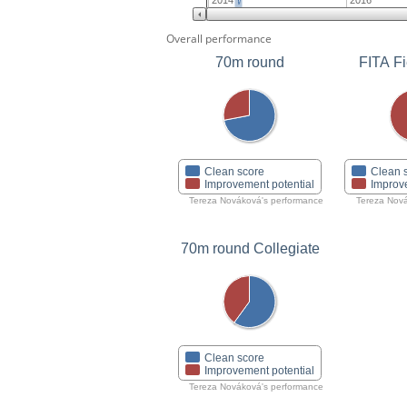
2014
2016
Overall performance
70m round
FITA Fi
Clean score
Clean 
Improvement potential
Improv
Tereza Nováková's performance
Tereza Nov
70m round Collegiate
Clean score
Improvement potential
Tereza Nováková's performance