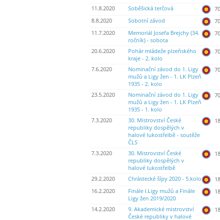
11.8.2020
Soběšická terčová
70
8.8.2020
Sobotní závod
70
11.7.2020
Memoriál Josefa Brejchy (34.
70
ročník) - sobota
20.6.2020
Pohár mládeže plzeňského
70
kraje - 2. kolo
7.6.2020
Nominační závod do 1. Ligy
70
mužů a Ligy žen - 1. LK Plzeň
1935 - 2. kolo
23.5.2020
Nominační závod do 1. Ligy
70
mužů a Ligy žen - 1. LK Plzeň
1935 - 1. kolo
7.3.2020
30. Mistrovství České
18
republiky dospělých v
halové lukostřelbě - soutěže
ČLS
7.3.2020
30. Mistrovství České
18
republiky dospělých v
halové lukostřelbě
29.2.2020
Chrástecké šípy 2020 - 5.kolo
18
16.2.2020
Finále I.Ligy mužů a Finále
18
Ligy žen 2019/2020
14.2.2020
9. Akademické mistrovství
18
České republiky v halové