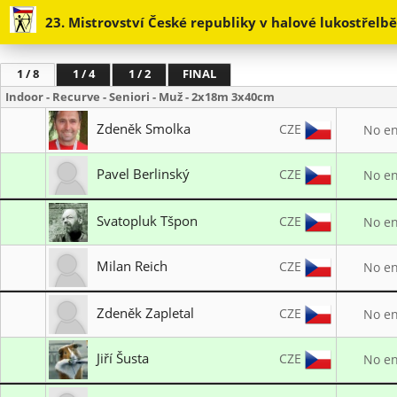
23. Mistrovství České republiky v halové lukostřelb
1 / 8
1 / 4
1 / 2
FINAL
Indoor - Recurve - Seniori - Muž - 2x18m 3x40cm
Zdeněk Smolka
CZE
No en
TJ Sokol Kostelec na Hané LK1997
Pavel Berlinský
CZE
No en
LO TJ Start Brno
Svatopluk Tšpon
CZE
No en
LO TJ Start Brno
Milan Reich
CZE
No en
TJ Sokol Praha Vršovice
Zdeněk Zapletal
CZE
No en
Lukostřelba Prostějov
Jiří Šusta
CZE
No en
LO TJ Start Brno