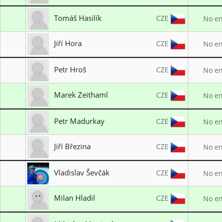
Vítkovická střední o.p.s.
Tomáš Hasilík
CZE
No en
LK CERE
Jiří Hora
CZE
No en
LK CERE
Petr Hroš
CZE
No en
LK Votice
Marek Zeithaml
CZE
No en
LO TJ SPARTAK Chrást
Petr Madurkay
CZE
No en
Bows club "Chimera" Hradec Králové
Jiří Březina
CZE
No en
LK Votice
Vladislav Ševčák
CZE
No en
LK ARCUS Plzeň
Milan Hladil
CZE
No en
SK Start Praha