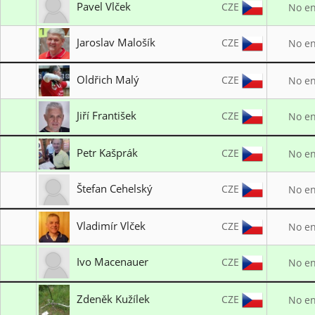
Pavel Vlček
CZE
No en
LK ARCUS Plzeň
Jaroslav Malošík
CZE
No en
SK Přerov 1908
Oldřich Malý
CZE
No en
TJ Sokol Kostelec na Hané LK1997
Jiří František
CZE
No en
TJ Sokol Kostelec na Hané LK1997
Petr Kašprák
CZE
No en
LK Litvínov
Štefan Cehelský
CZE
No en
LK ARCUS Plzeň
Vladimír Vlček
CZE
No en
LK ARCUS Plzeň
Ivo Macenauer
CZE
No en
Lukostřelba Prostějov
Zdeněk Kužílek
CZE
No en