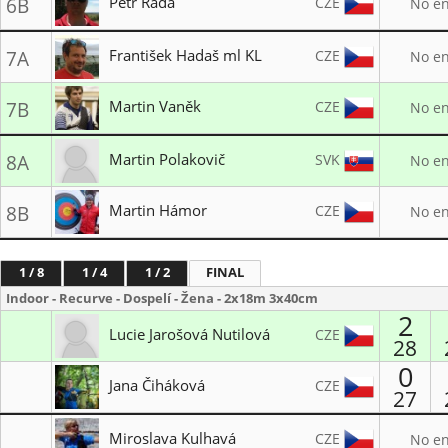
Petr Rada
CZE
6B
No en
LO TJ SPARTAK Chrást
František Hadaš ml KL
CZE
7A
No en
SK Start Praha
Martin Vaněk
CZE
7B
No en
SK Start Praha
Martin Polakovič
SVK
8A
No en
Slávia Archery Bratislava
Martin Hámor
CZE
8B
No en
LK ESKA Cheb
1 / 8
1 / 4
1 / 2
FINAL
Indoor - Recurve - Dospelí - Žena - 2x18m 3x40cm
2
Lucie Jarošová Nutilová
CZE
28
0
SK SLAVIA PRAHA LUKOSTŘELBA
Jana Čiháková
CZE
27
1. LK Plzeň 1935
Miroslava Kulhavá
CZE
No en