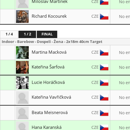
Miloslav Martinek
CZE
No en
SK Start Praha
Richard Kocourek
CZE
No en
I. Královský lukostřelecký klub
1 / 4
1 / 2
FINAL
Indoor - Barebow - Dospelí - Žena - 2x18m 40cm Target
Martina Macková
CZE
No en
SK Start Praha
Kateřina Šarfová
CZE
No en
LO TJ Jiskra Humpolec
Lucie Horáčková
CZE
No en
I. Královský lukostřelecký klub
Kateřina Vavřičková
CZE
No en
Bows club "Chimera" Hradec Králové
Beata Meisnerová
CZE
No en
LK JUVENTUS Karviná
Hana Karanská
CZE
No en