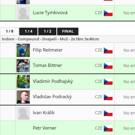
Lukostřelba Ostrava Mariánské Hory
Lucie Tymkivová
CZE
No en
LK Rokycany
1 / 8
1 / 4
1 / 2
FINAL
Indoor - Compound - Dospelí - Muž - 2x18m 3x40cm
Filip Reitmeier
CZE
No en
I. Královský lukostřelecký klub
Tomas Bittner
CZE
No en
I. Královský lukostřelecký klub
Vladimír Podhajský
CZE
No en
I. Královský lukostřelecký klub
Vladislav Podracký
CZE
No en
LK ESKA Cheb
Ivan Králik
CZE
No en
LK Litvínov
Petr Verner
CZE
No en