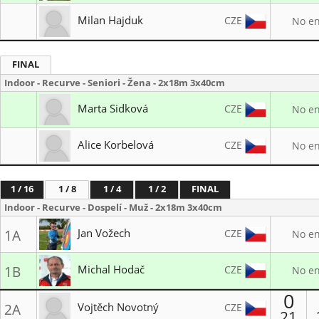
LK Jeseník
Milan Hajduk
CZE
No en
Lukostřelba Prostějov
FINAL
Indoor - Recurve - Seniori - Žena - 2x18m 3x40cm
Marta Sidková
CZE
No en
Lukostřelba Ostrava Mariánské Hory
Alice Korbelová
CZE
No en
SK SLAVIA PRAHA LUKOSTŘELBA
1 / 16
1 / 8
1 / 4
1 / 2
FINAL
Indoor - Recurve - Dospelí - Muž - 2x18m 3x40cm
Jan Vožech
CZE
1A
No en
1. LK Plzeň 1935
Michal Hodač
CZE
1B
No en
LK Votice
0
Vojtěch Novotný
CZE
2A
21