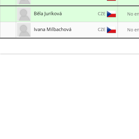
LK Dominik
Běla Juríková
CZE
No en
I. Královský lukostřelecký klub
Ivana Milbachová
CZE
No en
LK Brno 05