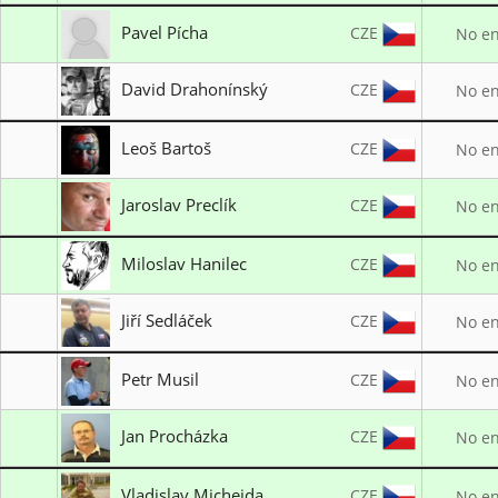
LO TJ Start Brno
Pavel Pícha
CZE
No en
I. Královský lukostřelecký klub
David Drahonínský
CZE
No en
Leoš Bartoš
CZE
No en
Jaroslav Preclík
CZE
No en
SK RAPID Praha
Miloslav Hanilec
CZE
No en
I. Královský lukostřelecký klub
Jiří Sedláček
CZE
No en
SK Nové Město nad Metují
Petr Musil
CZE
No en
Lukostřelba Prostějov
Jan Procházka
CZE
No en
LK Votice
Vladislav Michejda
CZE
No en