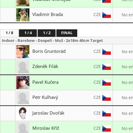
Lukostřelba Prostějov
Vladimír Brada
CZE
No en
I. Královský lukostřelecký klub
1 / 8
1 / 4
1 / 2
FINAL
Indoor - Barebow - Dospelí - Muž - 2x18m 40cm Target
Boris Gruntorád
CZE
No en
Lukostřelba Ostrava Mariánské Hory
Zdeněk Filák
CZE
No en
Lukostřelba Ostrava Mariánské Hory
Pavel Kučera
CZE
No en
LO TJ Start Brno
Petr Kulhavý
CZE
No en
I. Královský lukostřelecký klub
Jaroslav Dvořák
CZE
No en
I. Královský lukostřelecký klub
Miroslav Kříž
CZE
No en