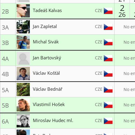
2
SK Start Praha
Tadeáš Kalvas
CZE
2B
26
1. LK Plzeň 1935
Jan Zapletal
CZE
3A
No en
SK Start Praha
Michal Sivák
CZE
3B
No en
LO TJ Start Brno
Jan Bartovský
CZE
4A
No en
1. LK Plzeň 1935
Václav Košťál
CZE
4B
No en
LK Litvínov
Václav Bednář
CZE
5A
No en
LO TJ Start Brno
Vlastimil Hošek
CZE
5B
No en
LK Litvínov
Miroslav Hudec ml.
CZE
6A
No en
Lukostřelba Prostějov