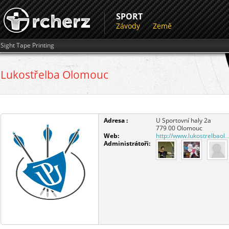
SPORT
Závody
Země
Sight Tape Printing
Lukostřelba Olomouc
Adresa :
U Sportovní haly 2a
779 00
Olomouc
Web:
http://www.lukostrelbaol
Administrátoři: