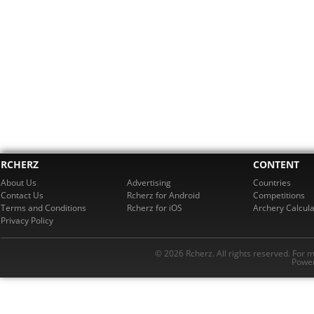
RCHERZ
CONTENT
About Us
Advertising
Countries
Contact Us
Rcherz for Android
Competitions
Terms and Conditions
Rcherz for iOS
Archery Calcula
Privacy Policy
© 2026 Rcherz. All rights reserved. For 
Power