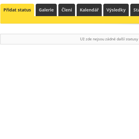
Přidat status
Galerie
Členi
Kalendář
Výsledky
St
Už zde nejsou zádné další statusy