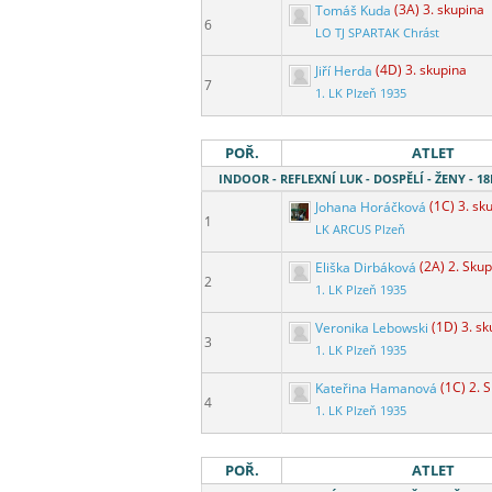
Tomáš Kuda
(3A) 3. skupina
6
LO TJ SPARTAK Chrást
Jiří Herda
(4D) 3. skupina
7
1. LK Plzeň 1935
POŘ.
ATLET
INDOOR - REFLEXNÍ LUK - DOSPĚLÍ - ŽENY - 
Johana Horáčková
(1C) 3. sk
1
LK ARCUS Plzeň
Eliška Dirbáková
(2A) 2. Sku
2
1. LK Plzeň 1935
Veronika Lebowski
(1D) 3. s
3
1. LK Plzeň 1935
Kateřina Hamanová
(1C) 2. 
4
1. LK Plzeň 1935
POŘ.
ATLET