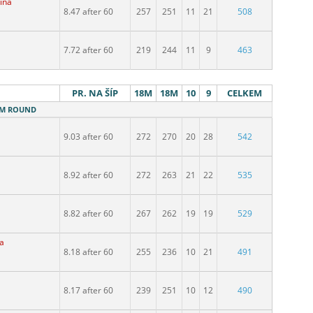
pina
8.47 after 60
257
251
11
21
508
7.72 after 60
219
244
11
9
463
PR. NA ŠÍP
18M
18M
10
9
CELKEM
18M ROUND
9.03 after 60
272
270
20
28
542
8.92 after 60
272
263
21
22
535
8.82 after 60
267
262
19
19
529
na
8.18 after 60
255
236
10
21
491
8.17 after 60
239
251
10
12
490