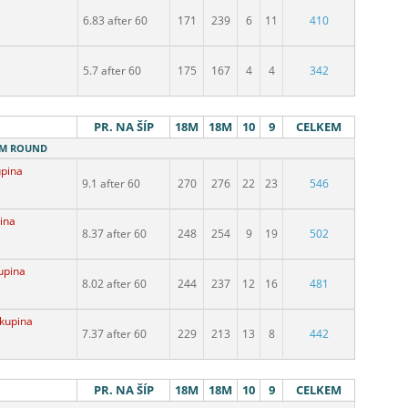
6.83 after 60
171
239
6
11
410
5.7 after 60
175
167
4
4
342
PR. NA ŠÍP
18M
18M
10
9
CELKEM
18M ROUND
upina
9.1 after 60
270
276
22
23
546
pina
8.37 after 60
248
254
9
19
502
kupina
8.02 after 60
244
237
12
16
481
Skupina
7.37 after 60
229
213
13
8
442
PR. NA ŠÍP
18M
18M
10
9
CELKEM