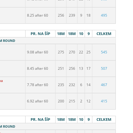
8.25 after 60
256
239
9
18
495
PR. NA ŠÍP
18M
18M
10
9
CELKEM
18M ROUND
9.08 after 60
275
270
22
25
545
8.45 after 60
251
256
13
17
507
na
7.78 after 60
235
232
6
14
467
6.92 after 60
200
215
2
12
415
PR. NA ŠÍP
18M
18M
10
9
CELKEM
18M ROUND