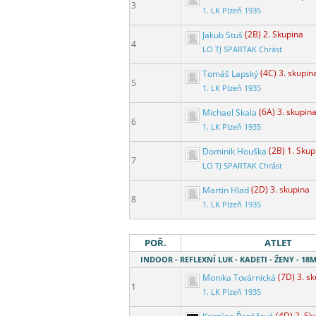
3
1. LK Plzeň 1935
Jakub Stuš
(2B) 2. Skupina
4
LO TJ SPARTAK Chrást
Tomáš Lapský
(4C) 3. skupin
5
1. LK Plzeň 1935
Michael Skala
(6A) 3. skupin
6
1. LK Plzeň 1935
Dominik Houška
(2B) 1. Skup
7
LO TJ SPARTAK Chrást
Martin Hlad
(2D) 3. skupina
8
1. LK Plzeň 1935
POŘ.
ATLET
INDOOR - REFLEXNÍ LUK - KADETI - ŽENY - 1
Monika Továrnická
(7D) 3. s
1
1. LK Plzeň 1935