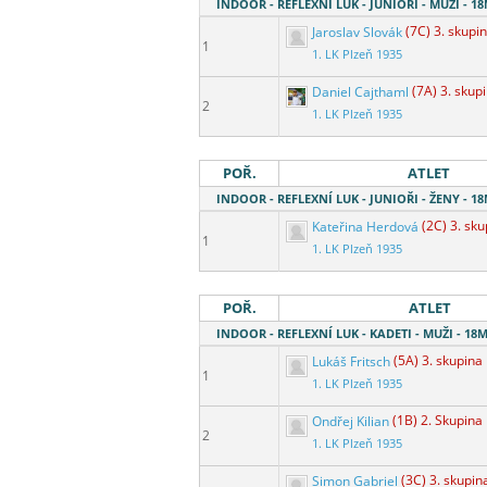
INDOOR - REFLEXNÍ LUK - JUNIOŘI - MUŽI - 
Jaroslav Slovák
(7C) 3. skupi
1
1. LK Plzeň 1935
Daniel Cajthaml
(7A) 3. skup
2
1. LK Plzeň 1935
POŘ.
ATLET
INDOOR - REFLEXNÍ LUK - JUNIOŘI - ŽENY - 
Kateřina Herdová
(2C) 3. sk
1
1. LK Plzeň 1935
POŘ.
ATLET
INDOOR - REFLEXNÍ LUK - KADETI - MUŽI - 1
Lukáš Fritsch
(5A) 3. skupina
1
1. LK Plzeň 1935
Ondřej Kilian
(1B) 2. Skupina
2
1. LK Plzeň 1935
Simon Gabriel
(3C) 3. skupin