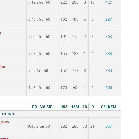
7.12 after 60
222
205
3
18
427
6.45 after 60
192
195
5
6
387
a
6.05 after 60
191
172
2
3
363
a
5.63 after 60
155
183
1
4
338
ina
5.5 after 60
152
178
3
5
330
4.43 after 60
176
90
1
6
266
PR. NA ŠÍP
18M
18M
10
9
CELKEM
8M ROUND
kupina
9.45 after 60
282
285
33
21
567