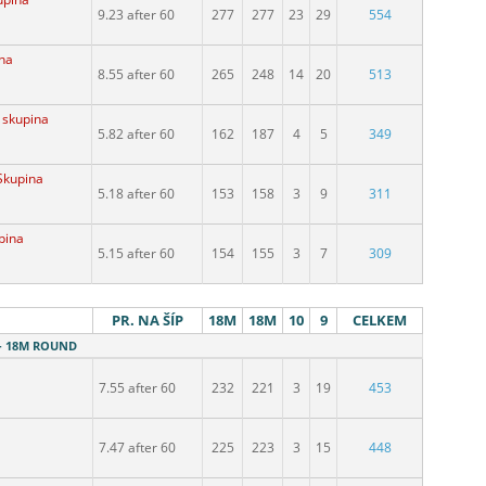
upina
9.23 after 60
277
277
23
29
554
ina
8.55 after 60
265
248
14
20
513
. skupina
5.82 after 60
162
187
4
5
349
 Skupina
5.18 after 60
153
158
3
9
311
pina
5.15 after 60
154
155
3
7
309
PR. NA ŠÍP
18M
18M
10
9
CELKEM
 - 18M ROUND
7.55 after 60
232
221
3
19
453
7.47 after 60
225
223
3
15
448