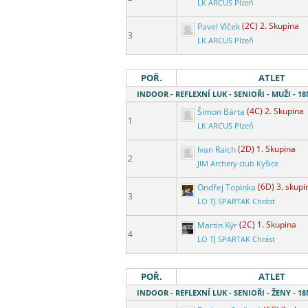
LK ARCUS Plzeň
Pavel Vlček
(2C) 2. Skupina
3
LK ARCUS Plzeň
POŘ.
ATLET
INDOOR - REFLEXNÍ LUK - SENIOŘI - MUŽI - 
Šimon Bárta
(4C) 2. Skupina
1
LK ARCUS Plzeň
Ivan Raich
(2D) 1. Skupina
2
JIM Archery club Kyšice
Ondřej Topinka
(6D) 3. skupi
3
LO TJ SPARTAK Chrást
Martin Kýr
(2C) 1. Skupina
4
LO TJ SPARTAK Chrást
POŘ.
ATLET
INDOOR - REFLEXNÍ LUK - SENIOŘI - ŽENY - 