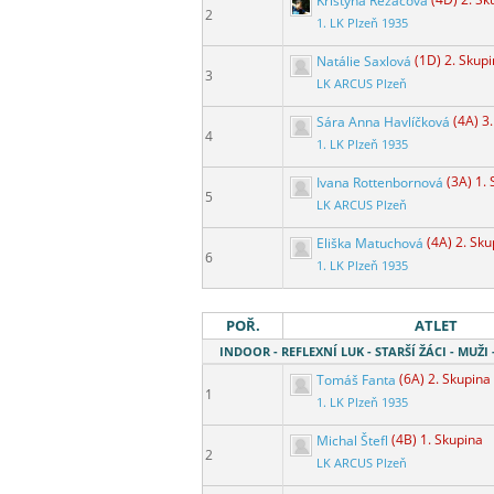
Kristýna Řezáčová
(4D) 2. Sk
2
1. LK Plzeň 1935
Natálie Saxlová
(1D) 2. Skup
3
LK ARCUS Plzeň
Sára Anna Havlíčková
(4A) 3
4
1. LK Plzeň 1935
Ivana Rottenbornová
(3A) 1.
5
LK ARCUS Plzeň
Eliška Matuchová
(4A) 2. Sku
6
1. LK Plzeň 1935
POŘ.
ATLET
INDOOR - REFLEXNÍ LUK - STARŠÍ ŽÁCI - MUŽI
Tomáš Fanta
(6A) 2. Skupina
1
1. LK Plzeň 1935
Michal Štefl
(4B) 1. Skupina
2
LK ARCUS Plzeň