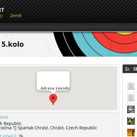
RT
dy
Země
 5.kolo
SP
Adresa závodu
lnice
h Republic
cvična TJ Spartak Chrást,
Chrást,
Czech Republic
t střelců
76