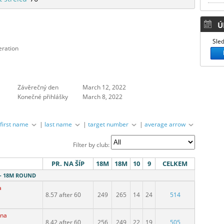
Ú
Sled
eration
Závěrečný den
March 12, 2022
Konečné přihlášky
March 8, 2022
|
first name
|
last name
|
target number
|
average arrow
Filter by club:
PR. NA ŠÍP
18M
18M
10
9
CELKEM
I - 18M ROUND
a
8.57 after 60
249
265
14
24
514
ina
8.42 after 60
256
249
22
19
505