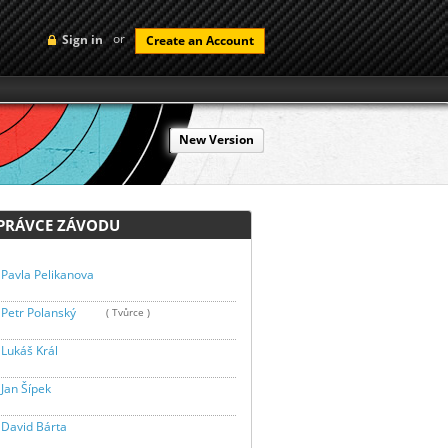
or
Sign in
Create an Account
New Version
RÁVCE ZÁVODU
Pavla Pelikanova
Petr Polanský
( Tvůrce )
Lukáš Král
Jan Šípek
David Bárta