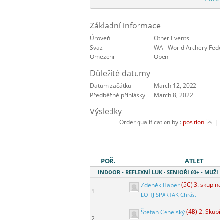
Základní informace
Úroveň
Other Events
Svaz
WA - World Archery Fed
Omezení
Open
Důležíté datumy
Datum začátku
March 12, 2022
Předběžné přihlášky
March 8, 2022
Výsledky
Order qualification by :
position
POŘ.
ATLET
INDOOR - REFLEXNÍ LUK - SENIOŘI 60+ - MUŽ
Zdeněk Haber
(5C) 3. skupin
1
LO TJ SPARTAK Chrást
Štefan Cehelský
(4B) 2. Skup
2