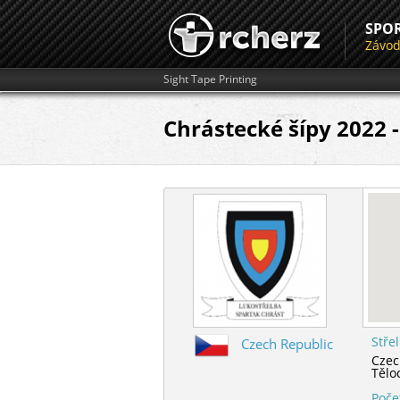
SPO
Závo
Sight Tape Printing
Chrástecké šípy 2022 -
Stře
Czech Republic
Czec
Tělo
Poče