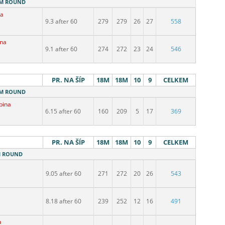
18M ROUND
na
9.3 after 60
279
279
26
27
558
ina
9.1 after 60
274
272
23
24
546
PR. NA ŠÍP
18M
18M
10
9
CELKEM
18M ROUND
upina
6.15 after 60
160
209
5
17
369
PR. NA ŠÍP
18M
18M
10
9
CELKEM
8M ROUND
9.05 after 60
271
272
20
26
543
8.18 after 60
239
252
12
16
491
a