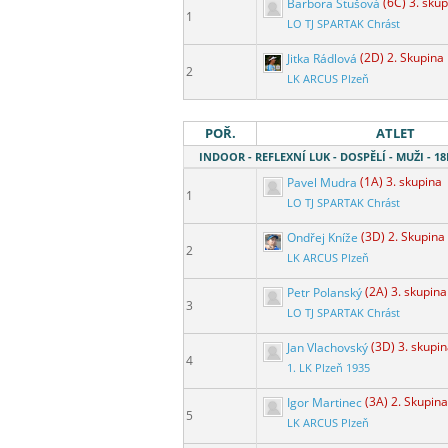
Barbora Stušová
(6C) 3. sku
1
LO TJ SPARTAK Chrást
Jitka Rádlová
(2D) 2. Skupina
2
LK ARCUS Plzeň
POŘ.
ATLET
INDOOR - REFLEXNÍ LUK - DOSPĚLÍ - MUŽI - 
Pavel Mudra
(1A) 3. skupina
1
LO TJ SPARTAK Chrást
Ondřej Kníže
(3D) 2. Skupina
2
LK ARCUS Plzeň
Petr Polanský
(2A) 3. skupina
3
LO TJ SPARTAK Chrást
Jan Vlachovský
(3D) 3. skupi
4
1. LK Plzeň 1935
Igor Martinec
(3A) 2. Skupina
5
LK ARCUS Plzeň