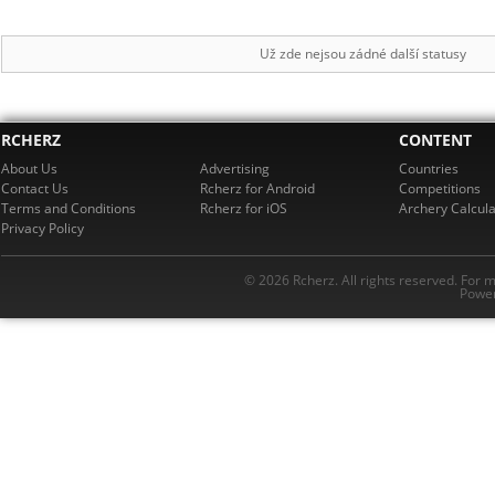
Už zde nejsou zádné další statusy
RCHERZ
CONTENT
About Us
Advertising
Countries
Contact Us
Rcherz for Android
Competitions
Terms and Conditions
Rcherz for iOS
Archery Calcula
Privacy Policy
© 2026 Rcherz. All rights reserved. For 
Power