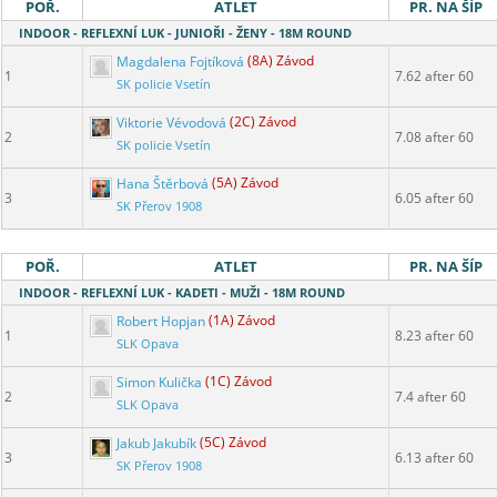
POŘ.
ATLET
PR. NA ŠÍP
INDOOR - REFLEXNÍ LUK - JUNIOŘI - ŽENY - 18M ROUND
Magdalena Fojtíková
(8A) Závod
1
7.62 after 60
SK policie Vsetín
Viktorie Vévodová
(2C) Závod
2
7.08 after 60
SK policie Vsetín
Hana Štěrbová
(5A) Závod
3
6.05 after 60
SK Přerov 1908
POŘ.
ATLET
PR. NA ŠÍP
INDOOR - REFLEXNÍ LUK - KADETI - MUŽI - 18M ROUND
Robert Hopjan
(1A) Závod
1
8.23 after 60
SLK Opava
Simon Kulička
(1C) Závod
2
7.4 after 60
SLK Opava
Jakub Jakubík
(5C) Závod
3
6.13 after 60
SK Přerov 1908