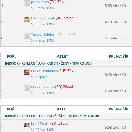
Jakub Jaroš
(7A) Závod
4
5.58 after 60
SK Přerov 1908
Martin Úrubek
(8C) Závod
5
4.73 after 60
SK Přerov 1908
Václav Holubář
(7D) Závod
6
4.1 after 60
SK Přerov 1908
POŘ.
ATLET
PR. NA ŠÍP
INDOOR - REFLEXNÍ LUK - KADETI - ŽENY - 18M ROUND
Eliška Dohnalová
(1B) Závod
1
8.48 after 60
SLK Opava
Eliška Bělková
(5D) Závod
2
2.38 after 60
SK Přerov 1908
POŘ.
ATLET
PR. NA ŠÍP
INDOOR - REFLEXNÍ LUK - STARŠÍ ŽÁCI - MUŽI - 18M ROUND
Josef Spáčil
(9D) Závod
1
6.68 after 60
SK Přerov 1908