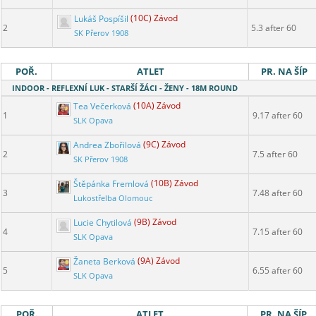
Lukáš Pospíšil
(10C) Závod
2
5.3 after 60
SK Přerov 1908
POŘ.
ATLET
PR. NA ŠÍP
INDOOR - REFLEXNÍ LUK - STARŠÍ ŽÁCI - ŽENY - 18M ROUND
Tea Večerková
(10A) Závod
1
9.17 after 60
SLK Opava
Andrea Zbořilová
(9C) Závod
2
7.5 after 60
SK Přerov 1908
Štěpánka Fremlová
(10B) Závod
3
7.48 after 60
Lukostřelba Olomouc
Lucie Chytilová
(9B) Závod
4
7.15 after 60
SLK Opava
Žaneta Berková
(9A) Závod
5
6.55 after 60
SLK Opava
POŘ.
ATLET
PR. NA ŠÍP