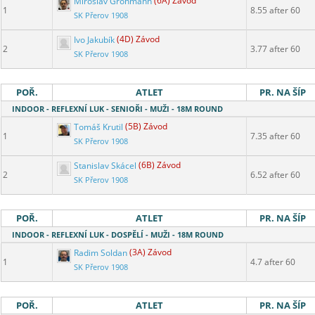
Miroslav Grohmann
(6A) Závod
1
8.55 after 60
SK Přerov 1908
Ivo Jakubík
(4D) Závod
2
3.77 after 60
Adresa závodu
SK Přerov 1908
POŘ.
ATLET
PR. NA ŠÍP
INDOOR - REFLEXNÍ LUK - SENIOŘI - MUŽI - 18M ROUND
Tomáš Krutil
(5B) Závod
1
7.35 after 60
SK Přerov 1908
Stanislav Skácel
(6B) Závod
2
6.52 after 60
SK Přerov 1908
POŘ.
ATLET
PR. NA ŠÍP
INDOOR - REFLEXNÍ LUK - DOSPĚLÍ - MUŽI - 18M ROUND
Radim Soldan
(3A) Závod
1
4.7 after 60
SK Přerov 1908
POŘ.
ATLET
PR. NA ŠÍP