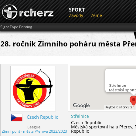
SPORT
Závody
Země
Sight Tape Printing
28. ročník Zimního poháru města Přer
Střelnice
Městská sporto
Keyboard shortcuts
Střelnice
Czech Republic
Czech Republic
Městská sportovní hala Přerov,
League:
Republic
Zimní pohár města Přerova 2022/2023