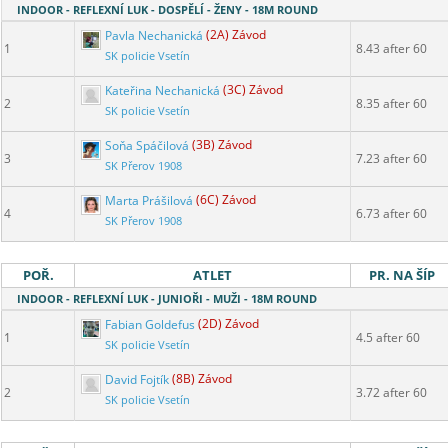
INDOOR - REFLEXNÍ LUK - DOSPĚLÍ - ŽENY - 18M ROUND
Pavla Nechanická
(2A) Závod
1
8.43 after 60
SK policie Vsetín
Kateřina Nechanická
(3C) Závod
2
8.35 after 60
SK policie Vsetín
Soňa Spáčilová
(3B) Závod
3
7.23 after 60
SK Přerov 1908
Marta Prášilová
(6C) Závod
4
6.73 after 60
SK Přerov 1908
POŘ.
ATLET
PR. NA ŠÍP
INDOOR - REFLEXNÍ LUK - JUNIOŘI - MUŽI - 18M ROUND
Fabian Goldefus
(2D) Závod
1
4.5 after 60
SK policie Vsetín
David Fojtík
(8B) Závod
2
3.72 after 60
SK policie Vsetín