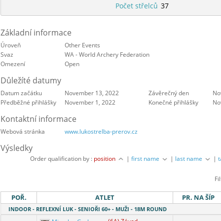
Počet střelců
37
Základní informace
Úroveň
Other Events
Svaz
WA - World Archery Federation
Omezení
Open
Důležíté datumy
Datum začátku
November 13, 2022
Závěrečný den
No
Předběžné přihlášky
November 1, 2022
Konečné přihlášky
No
Kontaktní informace
Webová stránka
www.lukostrelba-prerov.cz
Výsledky
Order qualification by :
position
|
first name
|
last name
|
Fi
POŘ.
ATLET
PR. NA ŠÍP
INDOOR - REFLEXNÍ LUK - SENIOŘI 60+ - MUŽI - 18M ROUND