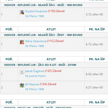
INDOOR - REFLEXNÍ LUK - MLADŠÍ ŽÁCI - MUŽI - 18M ROUND
Kryštof Hudeček
(11D) Závod
1
3.72 after 60
SK Přerov 1908
POŘ.
ATLET
PR. NA ŠÍP
INDOOR - REFLEXNÍ LUK - MLADŠÍ ŽÁCI - ŽENY - 18M ROUND
Klára Skácelová
(11C) Závod
1
6.72 after 60
SK Přerov 1908
POŘ.
ATLET
PR. NA ŠÍP
INDOOR - REFLEXNÍ LUK - ŽÁCI DO 8 LET - MUŽI - 2X10M
Jakub Šugárek
(12C) Závod
1
8.92 after 60
SK policie Vsetín
Jiří Nejmet
(12A) Závod
2
6.57 after 60
SK Přerov 1908
POŘ.
ATLET
PR. NA ŠÍP
INDOOR - HOLÝ LUK - SENIOŘI - MUŽI - 18M ROUND