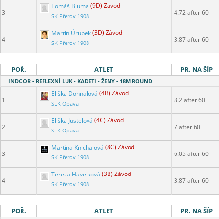
Tomáš Bluma
(9D) Závod
3
4.72 after 60
SK Přerov 1908
Martin Úrubek
(3D) Závod
4
3.87 after 60
SK Přerov 1908
POŘ.
ATLET
PR. NA ŠÍP
INDOOR - REFLEXNÍ LUK - KADETI - ŽENY - 18M ROUND
Eliška Dohnalová
(4B) Závod
1
8.2 after 60
SLK Opava
Eliška Jüstelová
(4C) Závod
2
7 after 60
SLK Opava
Martina Knichalová
(8C) Závod
3
6.05 after 60
SK Přerov 1908
Tereza Havelková
(3B) Závod
4
3.87 after 60
SK Přerov 1908
POŘ.
ATLET
PR. NA ŠÍP