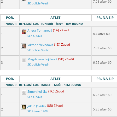
2
7.58 after 60
SK policie Vsetín
POŘ.
ATLET
PR. NA ŠÍP
INDOOR - REFLEXNÍ LUK - JUNIOŘI - ŽENY - 18M ROUND
Aneta Tomanová
(1A) Závod
1
8.4 after 60
SLK Opava
Viktorie Vévodová
(1D) Závod
2
7.83 after 60
SK policie Vsetín
Magdalena Fojtíková
(9B) Závod
3
6.55 after 60
SK policie Vsetín
POŘ.
ATLET
PR. NA ŠÍP
INDOOR - REFLEXNÍ LUK - KADETI - MUŽI - 18M ROUND
Simon Kulička
(1C) Závod
1
6.23 after 60
SLK Opava
Jakub Jakubík
(8B) Závod
2
5.35 after 60
SK Přerov 1908