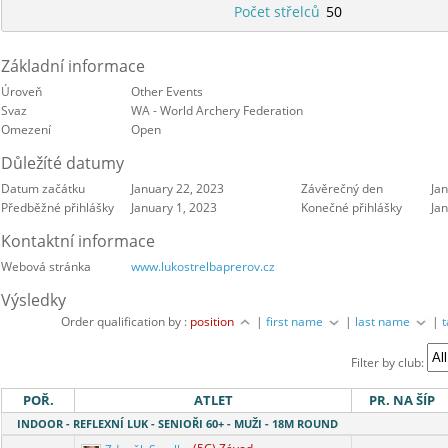
Počet střelců
50
Základní informace
Úroveň
Other Events
Svaz
WA - World Archery Federation
Omezení
Open
Důležíté datumy
Datum začátku
January 22, 2023
Závěrečný den
Ja
Předběžné přihlášky
January 1, 2023
Konečné přihlášky
Ja
Kontaktní informace
Webová stránka
www.lukostrelbaprerov.cz
Výsledky
Order qualification by :
position
|
first name
|
last name
|
Filter by club:
POŘ.
ATLET
PR. NA ŠÍP
INDOOR - REFLEXNÍ LUK - SENIOŘI 60+ - MUŽI - 18M ROUND