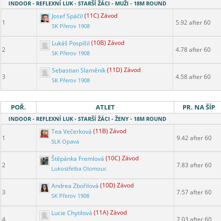
INDOOR - REFLEXNÍ LUK - STARŠÍ ŽÁCI - MUŽI - 18M ROUND
Josef Spáčil
(11C) Závod
1
5.92 after 60
SK Přerov 1908
Lukáš Pospíšil
(10B) Závod
2
4.78 after 60
SK Přerov 1908
Sebastian Slaměník
(11D) Závod
3
4.58 after 60
SK Přerov 1908
POŘ.
ATLET
PR. NA ŠÍP
INDOOR - REFLEXNÍ LUK - STARŠÍ ŽÁCI - ŽENY - 18M ROUND
Tea Večerková
(11B) Závod
1
9.42 after 60
SLK Opava
Štěpánka Fremlová
(10C) Závod
2
7.83 after 60
Lukostřelba Olomouc
Andrea Zbořilová
(10D) Závod
3
7.57 after 60
SK Přerov 1908
Lucie Chytilová
(11A) Závod
4
7.03 after 60