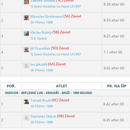
Zdeněk Smolka
(5C) Závod
1
8.58 after 60
TJ Sokol Kostelec na Hané LK1997
Miroslav Grohmann
(5A) Závod
2
8.53 after 60
Adresa závodu
SK Přerov 1908
Václav Kubný
(5B) Závod
3
8.25 after 60
SLK Opava
Jiří František
(5D) Závod
4
7.1 after 60
TJ Sokol Kostelec na Hané LK1997
Ivo Jakubík
(6A) Závod
5
4.02 after 60
SK Přerov 1908
POŘ.
ATLET
PR. NA ŠÍP
INDOOR - REFLEXNÍ LUK - SENIOŘI - MUŽI - 18M ROUND
Tomáš Krutil
(6C) Závod
1
8.42 after 60
SK Přerov 1908
Stanislav Skácel
(6B) Závod
2
6.45 after 60
SK Přerov 1908