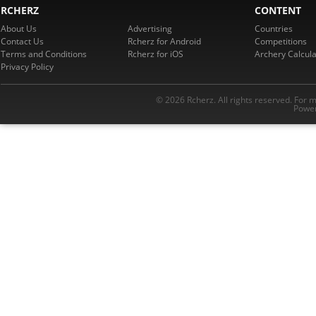
RCHERZ
CONTENT
About Us
Advertising
Countries
Contact Us
Rcherz for Android
Competitions
Terms and Conditions
Rcherz for iOS
Archery Calcula
Privacy Policy
© 2026 Rcherz. All rights reserved. For 
Power