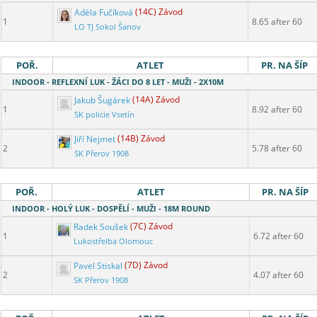
Adéla Fučíková
(14C) Závod
1
8.65 after 60
LO TJ Sokol Šanov
POŘ.
ATLET
PR. NA ŠÍP
INDOOR - REFLEXNÍ LUK - ŽÁCI DO 8 LET - MUŽI - 2X10M
Jakub Šugárek
(14A) Závod
1
8.92 after 60
SK policie Vsetín
Jiří Nejmet
(14B) Závod
2
5.78 after 60
SK Přerov 1908
POŘ.
ATLET
PR. NA ŠÍP
INDOOR - HOLÝ LUK - DOSPĚLÍ - MUŽI - 18M ROUND
Radek Soušek
(7C) Závod
1
6.72 after 60
Lukostřelba Olomouc
Pavel Stiskal
(7D) Závod
2
4.07 after 60
SK Přerov 1908