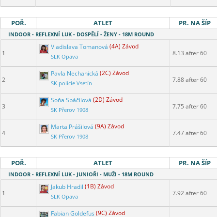
POŘ.
ATLET
PR. NA ŠÍP
INDOOR - REFLEXNÍ LUK - DOSPĚLÍ - ŽENY - 18M ROUND
Vladislava Tomanová
(4A) Závod
1
8.13 after 60
SLK Opava
Pavla Nechanická
(2C) Závod
2
7.88 after 60
SK policie Vsetín
Soňa Spáčilová
(2D) Závod
3
7.75 after 60
SK Přerov 1908
Marta Prášilová
(9A) Závod
4
7.47 after 60
SK Přerov 1908
POŘ.
ATLET
PR. NA ŠÍP
INDOOR - REFLEXNÍ LUK - JUNIOŘI - MUŽI - 18M ROUND
Jakub Hradil
(1B) Závod
1
7.92 after 60
SLK Opava
Fabian Goldefus
(9C) Závod