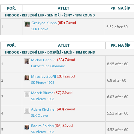
POŘ.
ATLET
PR. NA ŠÍP
INDOOR - REFLEXNÍ LUK - SENIOŘI - ŽENY - 18M ROUND
Gražyna Kubná
(6D) Závod
1
6.52 after 60
SLK Opava
POŘ.
ATLET
PR. NA ŠÍP
INDOOR - REFLEXNÍ LUK - DOSPĚLÍ - MUŽI - 18M ROUND
Michal Čech RL
(2A) Závod
1
8.95 after 60
Lukostřelba Olomouc
Miroslav Zbořil
(2B) Závod
2
6.8 after 60
SK Přerov 1908
Marek Bluma
(3C) Závod
3
6.03 after 60
SK Přerov 1908
Adam Kirchner
(4D) Závod
4
5.53 after 60
SLK Opava
Radim Soldan
(3A) Závod
5
4.52 after 60
SK Přerov 1908