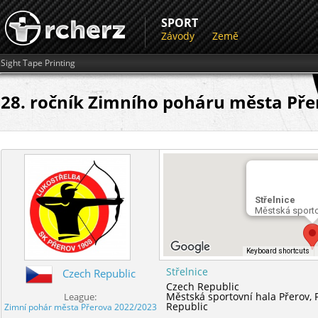
SPORT
Závody
Země
Sight Tape Printing
28. ročník Zimního poháru města Přer
Střelnice
Městská sporto
Keyboard shortcuts
Střelnice
Czech Republic
Czech Republic
Městská sportovní hala Přerov,
League:
Republic
Zimní pohár města Přerova 2022/2023