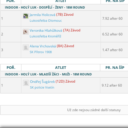
POŘ.
ATLET
PR. NA ŠÍP
INDOOR - HOLÝ LUK - DOSPĚLÍ - ŽENY - 18M ROUND
Jarmila Holicová
(7B) Závod
1
7.92 after 60
Lukostřelba Olomouc
Veronika Hlahůlková
(7A) Závod
2
6.52 after 60
Lukostřelba Kroměříž
Alena Vrchovská
(8A) Závod
3
1.47 after 60
SK Přerov 1908
POŘ.
ATLET
PR. NA ŠÍP
INDOOR - HOLÝ LUK - MLADŠÍ ŽÁCI - MUŽI - 18M ROUND
Ondřej Šugárek
(12D) Závod
1
9.12 after 60
SK policie Vsetín
Už zde nejsou zádné další statusy