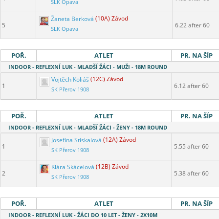
SLK Opava
Žaneta Berková
(10A) Závod
5
6.22 after 60
SLK Opava
POŘ.
ATLET
PR. NA ŠÍP
INDOOR - REFLEXNÍ LUK - MLADŠÍ ŽÁCI - MUŽI - 18M ROUND
Vojtěch Koliáš
(12C) Závod
1
6.12 after 60
SK Přerov 1908
POŘ.
ATLET
PR. NA ŠÍP
INDOOR - REFLEXNÍ LUK - MLADŠÍ ŽÁCI - ŽENY - 18M ROUND
Josefina Stiskalová
(12A) Závod
1
5.55 after 60
SK Přerov 1908
Klára Skácelová
(12B) Závod
2
5.38 after 60
SK Přerov 1908
POŘ.
ATLET
PR. NA ŠÍP
INDOOR - REFLEXNÍ LUK - ŽÁCI DO 10 LET - ŽENY - 2X10M