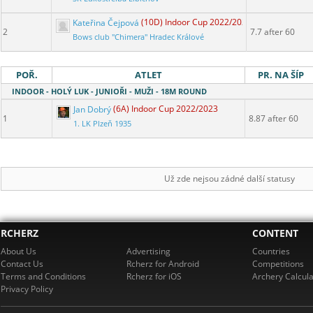
Kateřina Čejpová
(10D) Indoor Cup 2022/2023
2
7.7 after 60
Bows club "Chimera" Hradec Králové
POŘ.
ATLET
PR. NA ŠÍP
INDOOR - HOLÝ LUK - JUNIOŘI - MUŽI - 18M ROUND
Jan Dobrý
(6A) Indoor Cup 2022/2023
1
8.87 after 60
1. LK Plzeň 1935
Už zde nejsou zádné další statusy
RCHERZ
CONTENT
About Us
Advertising
Countries
Contact Us
Rcherz for Android
Competitions
Terms and Conditions
Rcherz for iOS
Archery Calcula
Privacy Policy