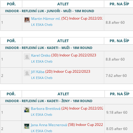
POŘ.
ATLET
PR. NA ŠÍP
INDOOR - REFLEXNÍ LUK - JUNIOŘI - MUŽI - 18M ROUND
Martin Hámor ml.
(5C) Indoor Cup 2022/2023
1
8.8 after 60
LK ESKA Cheb
POŘ.
ATLET
PR. NA ŠÍP
INDOOR - REFLEXNÍ LUK - KADETI - MUŽI - 18M ROUND
Karel Ontko
(3D) Indoor Cup 2022/2023
1
8.8 after 60
LK ESKA Cheb
Jiří Kába
(2D) Indoor Cup 2022/2023
2
7.62 after 60
LK ESKA Cheb
POŘ.
ATLET
PR. NA ŠÍP
INDOOR - REFLEXNÍ LUK - KADETI - ŽENY - 18M ROUND
Barbora Brettlová
(2A) Indoor Cup 2022/2023
1
9.18 after 60
LK ESKA Cheb
Jana Anna Mecnerová
(5B) Indoor Cup 2022/2023
2
8.05 after 60
LK ESKA Cheb