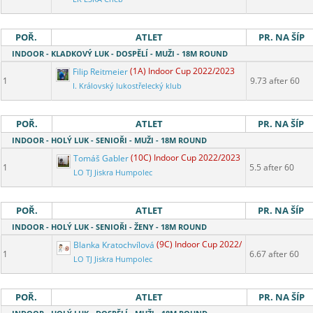
POŘ.
ATLET
PR. NA ŠÍP
INDOOR - KLADKOVÝ LUK - DOSPĚLÍ - MUŽI - 18M ROUND
Filip Reitmeier
(1A) Indoor Cup 2022/2023
1
9.73 after 60
I. Královský lukostřelecký klub
POŘ.
ATLET
PR. NA ŠÍP
INDOOR - HOLÝ LUK - SENIOŘI - MUŽI - 18M ROUND
Tomáš Gabler
(10C) Indoor Cup 2022/2023
1
5.5 after 60
LO TJ Jiskra Humpolec
POŘ.
ATLET
PR. NA ŠÍP
INDOOR - HOLÝ LUK - SENIOŘI - ŽENY - 18M ROUND
Blanka Kratochvílová
(9C) Indoor Cup 2022/2023
1
6.67 after 60
LO TJ Jiskra Humpolec
POŘ.
ATLET
PR. NA ŠÍP