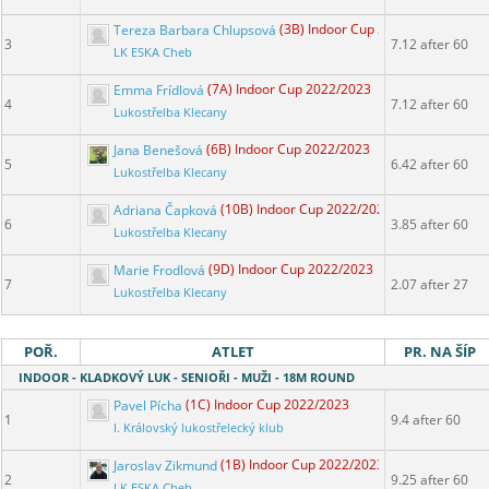
Tereza Barbara Chlupsová
(3B) Indoor Cup 2022/2023
3
7.12 after 60
LK ESKA Cheb
Emma Frídlová
(7A) Indoor Cup 2022/2023
4
7.12 after 60
Lukostřelba Klecany
Jana Benešová
(6B) Indoor Cup 2022/2023
5
6.42 after 60
Lukostřelba Klecany
Adriana Čapková
(10B) Indoor Cup 2022/2023
6
3.85 after 60
Lukostřelba Klecany
Marie Frodlová
(9D) Indoor Cup 2022/2023
7
2.07 after 27
Lukostřelba Klecany
POŘ.
ATLET
PR. NA ŠÍP
INDOOR - KLADKOVÝ LUK - SENIOŘI - MUŽI - 18M ROUND
Pavel Pícha
(1C) Indoor Cup 2022/2023
1
9.4 after 60
I. Královský lukostřelecký klub
Jaroslav Zikmund
(1B) Indoor Cup 2022/2023
2
9.25 after 60
LK ESKA Cheb