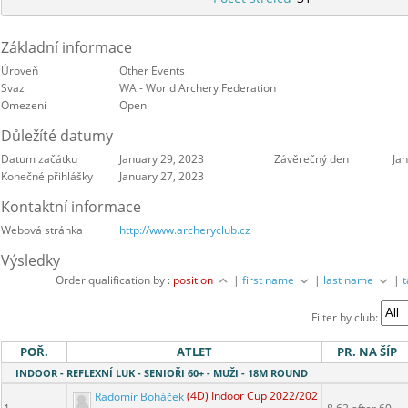
Základní informace
Úroveň
Other Events
Svaz
WA - World Archery Federation
Omezení
Open
Důležíté datumy
Datum začátku
January 29, 2023
Závěrečný den
Ja
Konečné přihlášky
January 27, 2023
Kontaktní informace
Webová stránka
http://www.archeryclub.cz
Výsledky
Order qualification by :
position
|
first name
|
last name
|
Filter by club:
POŘ.
ATLET
PR. NA ŠÍP
INDOOR - REFLEXNÍ LUK - SENIOŘI 60+ - MUŽI - 18M ROUND
Radomír Boháček
(4D) Indoor Cup 2022/2023