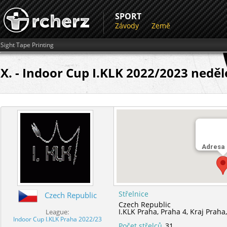
SPORT
Závody
Země
Sight Tape Printing
X. - Indoor Cup I.KLK 2022/2023 neděl
Adresa
Střelnice
Czech Republic
Czech Republic
I.KLK Praha,
Praha 4,
Kraj Praha
League:
Indoor Cup I.KLK Praha 2022/23
Počet střelců
31