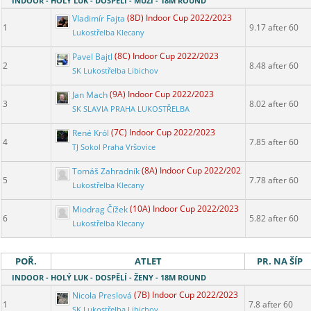
INDOOR - HOLÝ LUK - DOSPĚLÍ - MUŽI - 18M ROUND
Vladimír Fajta
(8D) Indoor Cup 2022/2023
1
9.17 after 60
Lukostřelba Klecany
Pavel Bajtl
(8C) Indoor Cup 2022/2023
2
8.48 after 60
SK Lukostřelba Libichov
Jan Mach
(9A) Indoor Cup 2022/2023
3
8.02 after 60
SK SLAVIA PRAHA LUKOSTŘELBA
René Król
(7C) Indoor Cup 2022/2023
4
7.85 after 60
TJ Sokol Praha Vršovice
Tomáš Zahradník
(8A) Indoor Cup 2022/2023
5
7.78 after 60
Lukostřelba Klecany
Miodrag Čížek
(10A) Indoor Cup 2022/2023
6
5.82 after 60
Lukostřelba Klecany
POŘ.
ATLET
PR. NA ŠÍP
INDOOR - HOLÝ LUK - DOSPĚLÍ - ŽENY - 18M ROUND
Nicola Preslová
(7B) Indoor Cup 2022/2023
1
7.8 after 60
SK Lukostřelba Libichov