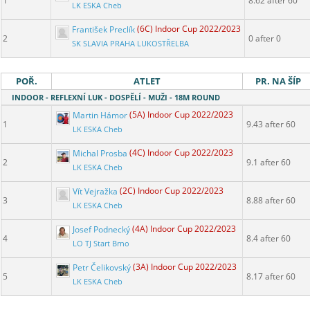
1
8.62 after 60
LK ESKA Cheb
František Preclík
(6C) Indoor Cup 2022/2023
2
0 after 0
SK SLAVIA PRAHA LUKOSTŘELBA
POŘ.
ATLET
PR. NA ŠÍP
INDOOR - REFLEXNÍ LUK - DOSPĚLÍ - MUŽI - 18M ROUND
Martin Hámor
(5A) Indoor Cup 2022/2023
1
9.43 after 60
LK ESKA Cheb
Michal Prosba
(4C) Indoor Cup 2022/2023
2
9.1 after 60
LK ESKA Cheb
Vít Vejražka
(2C) Indoor Cup 2022/2023
3
8.88 after 60
LK ESKA Cheb
Josef Podnecký
(4A) Indoor Cup 2022/2023
4
8.4 after 60
LO TJ Start Brno
Petr Čelikovský
(3A) Indoor Cup 2022/2023
5
8.17 after 60
LK ESKA Cheb