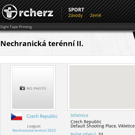
SPORT
Závody
Země
Sight Tape Printing
Nechranická terénní II.
Střelnice
Czech Republic
Czech Republic
Default Shooting Place,
Vikletice
League:
Nechranická terénní 2023
Počet střelců
33