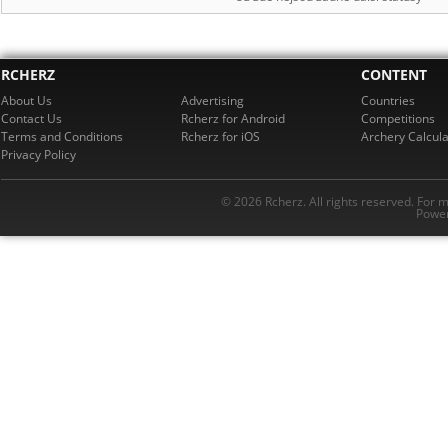
RCHERZ
CONTENT
About Us
Advertising
Countries
Contact Us
Rcherz for Android
Competitions
Terms and Conditions
Rcherz for iOS
Archery Calcula
Privacy Policy
© 2026 Rcherz. All rights reserved. For 
Power