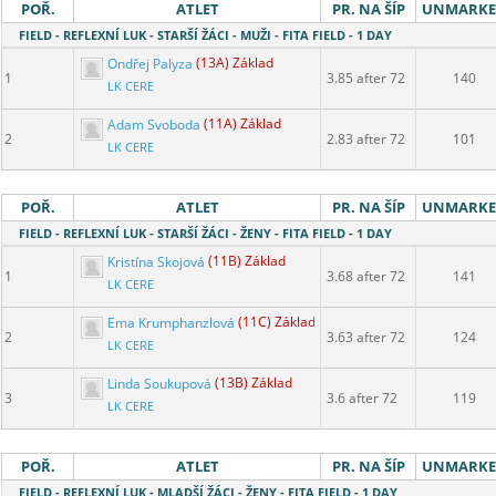
POŘ.
ATLET
PR. NA ŠÍP
UNMARK
FIELD - REFLEXNÍ LUK - STARŠÍ ŽÁCI - MUŽI - FITA FIELD - 1 DAY
Ondřej Palyza
(13A) Základ
1
3.85 after 72
140
LK CERE
Adam Svoboda
(11A) Základ
2
2.83 after 72
101
LK CERE
POŘ.
ATLET
PR. NA ŠÍP
UNMARK
FIELD - REFLEXNÍ LUK - STARŠÍ ŽÁCI - ŽENY - FITA FIELD - 1 DAY
Kristína Skojová
(11B) Základ
1
3.68 after 72
141
LK CERE
Ema Krumphanzlová
(11C) Základ
2
3.63 after 72
124
LK CERE
Linda Soukupová
(13B) Základ
3
3.6 after 72
119
LK CERE
POŘ.
ATLET
PR. NA ŠÍP
UNMARK
FIELD - REFLEXNÍ LUK - MLADŠÍ ŽÁCI - ŽENY - FITA FIELD - 1 DAY