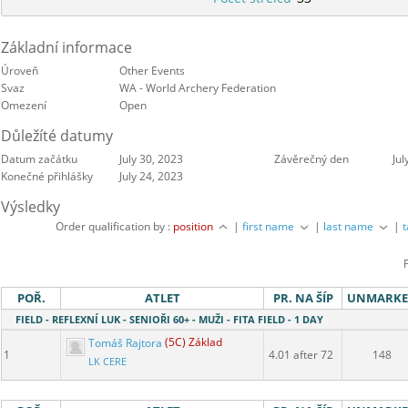
Základní informace
Úroveň
Other Events
Svaz
WA - World Archery Federation
Omezení
Open
Důležíté datumy
Datum začátku
July 30, 2023
Závěrečný den
Jul
Konečné přihlášky
July 24, 2023
Výsledky
Order qualification by :
position
|
first name
|
last name
|
POŘ.
ATLET
PR. NA ŠÍP
UNMARK
FIELD - REFLEXNÍ LUK - SENIOŘI 60+ - MUŽI - FITA FIELD - 1 DAY
Tomáš Rajtora
(5C) Základ
1
4.01 after 72
148
LK CERE