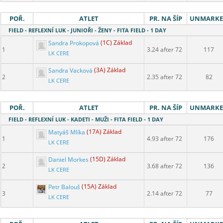
POŘ.
ATLET
PR. NA ŠÍP
UNMARK
FIELD - REFLEXNÍ LUK - JUNIOŘI - ŽENY - FITA FIELD - 1 DAY
Sandra Prokopová
(1C) Základ
1
3.24 after 72
117
LK CERE
Sandra Vacková
(3A) Základ
2
2.35 after 72
82
LK CERE
POŘ.
ATLET
PR. NA ŠÍP
UNMARK
FIELD - REFLEXNÍ LUK - KADETI - MUŽI - FITA FIELD - 1 DAY
Matyáš Mlíka
(17A) Základ
1
4.93 after 72
176
LK CERE
Daniel Morkes
(15D) Základ
2
3.68 after 72
136
LK CERE
Petr Balouš
(15A) Základ
3
2.14 after 72
77
LK CERE