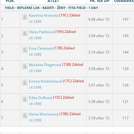
POŘ.
ATLET
PR. NA ŠÍP
UNMARK
FIELD - REFLEXNÍ LUK - KADETI - ŽENY - FITA FIELD - 1 DAY
Kateřina Krninská
(19C) Základ
1
4.08 after 72
147
LK CERE
Hana Ptáčková
(19A) Základ
2
3.99 after 72
145
LK CERE
Ema Čekalová
(17B) Základ
3
3.74 after 72
144
LK CERE
Markéta Fliegerová
(15B) Základ
4
3.58 after 72
124
LK CERE
Emma Knoblochová
(17C) Základ
5
3.51 after 72
126
LK CERE
Edita Dufková
(15C) Základ
6
3.38 after 72
121
LK CERE
Alena Křemenová
(19B) Základ
7
3.18 after 72
117
LK CERE