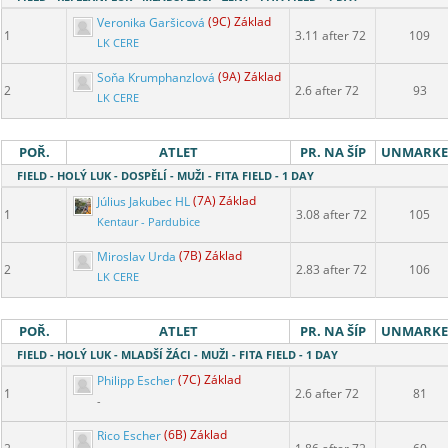
Veronika Garšicová
(9C) Základ
1
3.11 after 72
109
LK CERE
Soňa Krumphanzlová
(9A) Základ
2
2.6 after 72
93
LK CERE
POŘ.
ATLET
PR. NA ŠÍP
UNMARK
FIELD - HOLÝ LUK - DOSPĚLÍ - MUŽI - FITA FIELD - 1 DAY
Július Jakubec HL
(7A) Základ
1
3.08 after 72
105
Kentaur - Pardubice
Miroslav Urda
(7B) Základ
2
2.83 after 72
106
LK CERE
POŘ.
ATLET
PR. NA ŠÍP
UNMARK
FIELD - HOLÝ LUK - MLADŠÍ ŽÁCI - MUŽI - FITA FIELD - 1 DAY
Philipp Escher
(7C) Základ
1
2.6 after 72
81
-
Rico Escher
(6B) Základ