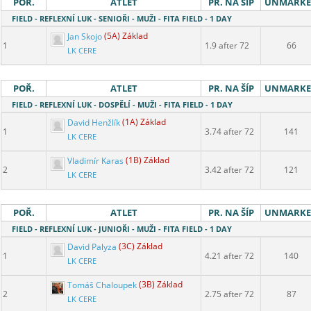
POŘ.
ATLET
PR. NA ŠÍP
UNMARK
FIELD - REFLEXNÍ LUK - SENIOŘI - MUŽI - FITA FIELD - 1 DAY
Jan Skojo
(5A) Základ
1
1.9 after 72
66
LK CERE
POŘ.
ATLET
PR. NA ŠÍP
UNMARK
FIELD - REFLEXNÍ LUK - DOSPĚLÍ - MUŽI - FITA FIELD - 1 DAY
David Henžlík
(1A) Základ
1
3.74 after 72
141
LK CERE
Vladimír Karas
(1B) Základ
2
3.42 after 72
121
LK CERE
POŘ.
ATLET
PR. NA ŠÍP
UNMARK
FIELD - REFLEXNÍ LUK - JUNIOŘI - MUŽI - FITA FIELD - 1 DAY
David Palyza
(3C) Základ
1
4.21 after 72
140
LK CERE
Tomáš Chaloupek
(3B) Základ
2
2.75 after 72
87
LK CERE