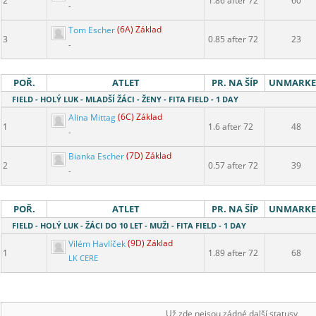
2
1.86 after 72
60
-
Tom Escher
(6A) Základ
3
0.85 after 72
23
-
POŘ.
ATLET
PR. NA ŠÍP
UNMARK
FIELD - HOLÝ LUK - MLADŠÍ ŽÁCI - ŽENY - FITA FIELD - 1 DAY
Alina Mittag
(6C) Základ
1
1.6 after 72
48
-
Bianka Escher
(7D) Základ
2
0.57 after 72
39
-
POŘ.
ATLET
PR. NA ŠÍP
UNMARK
FIELD - HOLÝ LUK - ŽÁCI DO 10 LET - MUŽI - FITA FIELD - 1 DAY
Vilém Havlíček
(9D) Základ
1
1.89 after 72
68
LK CERE
Už zde nejsou zádné další statusy