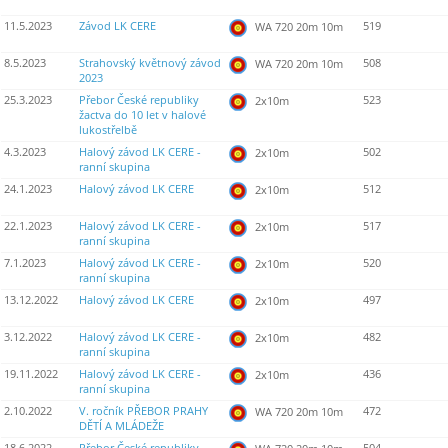
11.5.2023
Závod LK CERE
519
WA 720 20m 10m
8.5.2023
Strahovský květnový závod
508
WA 720 20m 10m
2023
25.3.2023
Přebor České republiky
523
2x10m
žactva do 10 let v halové
lukostřelbě
4.3.2023
Halový závod LK CERE -
502
2x10m
ranní skupina
24.1.2023
Halový závod LK CERE
512
2x10m
22.1.2023
Halový závod LK CERE -
517
2x10m
ranní skupina
7.1.2023
Halový závod LK CERE -
520
2x10m
ranní skupina
13.12.2022
Halový závod LK CERE
497
2x10m
3.12.2022
Halový závod LK CERE -
482
2x10m
ranní skupina
19.11.2022
Halový závod LK CERE -
436
2x10m
ranní skupina
2.10.2022
V. ročník PŘEBOR PRAHY
472
WA 720 20m 10m
DĚTÍ A MLÁDEŽE