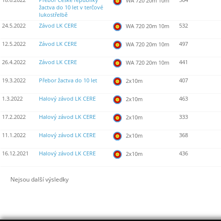
18.6.2022
Přebor České republiky
504
WA 720 20m 10m
žactva do 10 let v terčové
lukostřelbě
24.5.2022
Závod LK CERE
532
WA 720 20m 10m
12.5.2022
Závod LK CERE
497
WA 720 20m 10m
26.4.2022
Závod LK CERE
441
WA 720 20m 10m
19.3.2022
Přebor žactva do 10 let
407
2x10m
1.3.2022
Halový závod LK CERE
463
2x10m
17.2.2022
Halový závod LK CERE
333
2x10m
11.1.2022
Halový závod LK CERE
368
2x10m
16.12.2021
Halový závod LK CERE
436
2x10m
Nejsou další výsledky