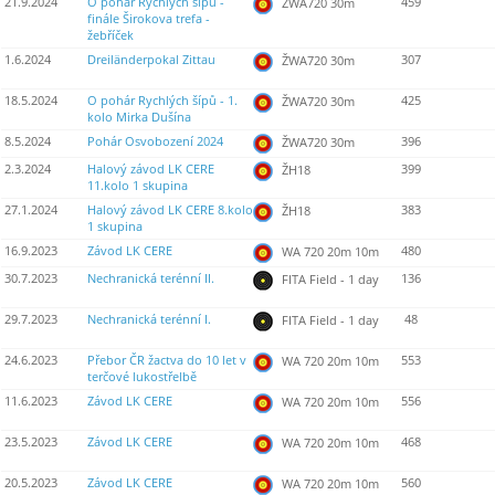
21.9.2024
O pohár Rychlých šípů -
459
ŽWA720 30m
finále Širokova trefa -
žebříček
1.6.2024
Dreiländerpokal Zittau
307
ŽWA720 30m
18.5.2024
O pohár Rychlých šípů - 1.
425
ŽWA720 30m
kolo Mirka Dušína
8.5.2024
Pohár Osvobození 2024
396
ŽWA720 30m
2.3.2024
Halový závod LK CERE
399
ŽH18
11.kolo 1 skupina
27.1.2024
Halový závod LK CERE 8.kolo
383
ŽH18
1 skupina
16.9.2023
Závod LK CERE
480
WA 720 20m 10m
30.7.2023
Nechranická terénní II.
136
FITA Field - 1 day
29.7.2023
Nechranická terénní I.
48
FITA Field - 1 day
24.6.2023
Přebor ČR žactva do 10 let v
553
WA 720 20m 10m
terčové lukostřelbě
11.6.2023
Závod LK CERE
556
WA 720 20m 10m
23.5.2023
Závod LK CERE
468
WA 720 20m 10m
20.5.2023
Závod LK CERE
560
WA 720 20m 10m