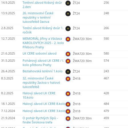
14.9.2025
Terénní závod Krásný dvůr
256
ŽT24
2.den
13.9.2025
26. mistrovství České
248
ŽT24
republiky v terénní
lukostřelbě žactva
2.8.2025
Teréní závod Krásný dvůr 1.
266
ŽT24
ročník
12.7.2025
MEMORIÁL Jiřiny a Václava
590
ŽWA720 30m
KAROLOVÝCH 2025 - 2. kolo
Přeboru Prahy
21.6.2025
LK CERE sobotní závod
580
ŽWA720 30m
31.5.2025
Pohárový závod LK CERE / I.
574
ŽWA720 30m
kolo přeboru Prahy
26.4.2025
Beztahovská terénní 1.kolo
243
ŽT24
8.3.2025
32. mistrovství České
467
ŽH18
republiky žactva v halové
lukostřelbě
8.2.2025
Halový závod LK CERE
428
ŽH18
10.kolo
18.1.2025
Halový závod LK CERE 8.kolo
484
ŽH18
7.12.2024
Halový závod LK CERE 3.kolo
479
ŽH18
21.9.2024
O pohár Rychlých šípů -
459
ŽWA720 30m
finále Širokova trefa