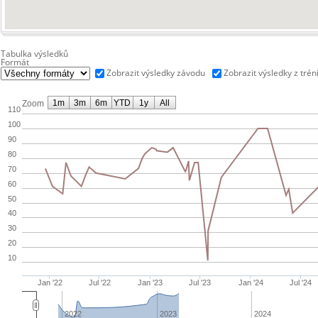
Tabulka výsledků
Formát
Zobrazit výsledky závodu
Zobrazit výsledky z trén
1m
3m
6m
YTD
1y
All
Zoom
110
100
90
80
70
60
50
40
30
20
10
Jan '22
Jul '22
Jan '23
Jul '23
Jan '24
Jul '24
2022
2023
2024