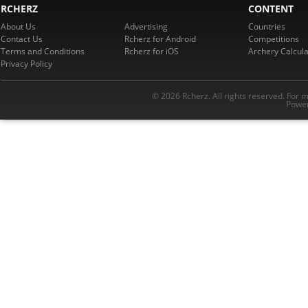
RCHERZ
CONTENT
About Us
Advertising
Countries
Contact Us
Rcherz for Android
Competitions
Terms and Conditions
Rcherz for iOS
Archery Calcula
Privacy Policy
© 2026 Rcherz. All rights reserved. For 
Power