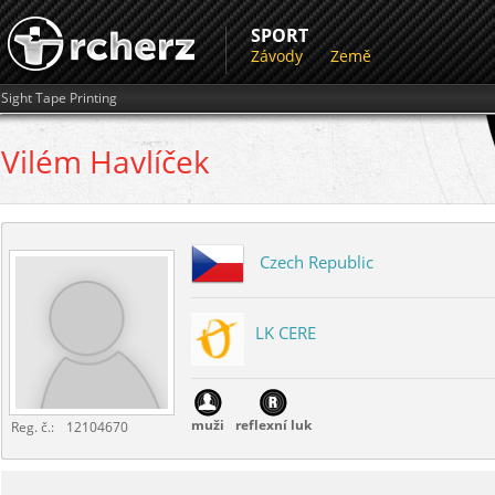
SPORT
Závody
Země
Sight Tape Printing
Vilém
Havlíček
Czech Republic
LK CERE
muži
reflexní luk
Reg. č.:
12104670