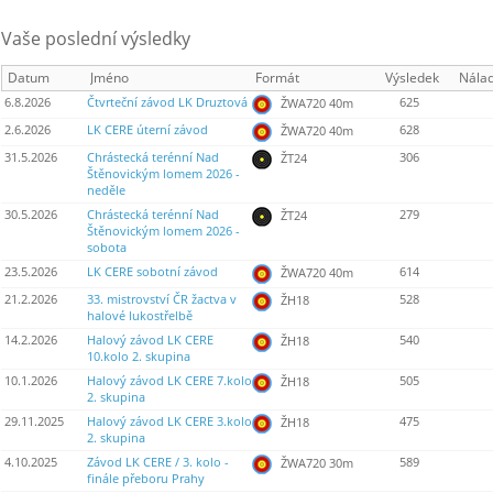
Vaše poslední výsledky
Datum
Jméno
Formát
Výsledek
Nála
6.8.2026
Čtvrteční závod LK Druztová
625
ŽWA720 40m
2.6.2026
LK CERE úterní závod
628
ŽWA720 40m
31.5.2026
Chrástecká terénní Nad
306
ŽT24
Štěnovickým lomem 2026 -
neděle
30.5.2026
Chrástecká terénní Nad
279
ŽT24
Štěnovickým lomem 2026 -
sobota
23.5.2026
LK CERE sobotní závod
614
ŽWA720 40m
21.2.2026
33. mistrovství ČR žactva v
528
ŽH18
halové lukostřelbě
14.2.2026
Halový závod LK CERE
540
ŽH18
10.kolo 2. skupina
10.1.2026
Halový závod LK CERE 7.kolo
505
ŽH18
2. skupina
29.11.2025
Halový závod LK CERE 3.kolo
475
ŽH18
2. skupina
4.10.2025
Závod LK CERE / 3. kolo -
589
ŽWA720 30m
finále přeboru Prahy