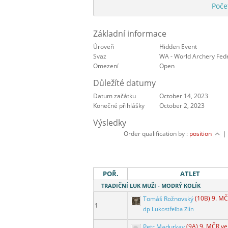
Poče
Základní informace
Úroveň
Hidden Event
Svaz
WA - World Archery Fed
Omezení
Open
Důležíté datumy
Datum začátku
October 14, 2023
Konečné přihlášky
October 2, 2023
Výsledky
Order qualification by :
position
POŘ.
ATLET
TRADIČNÍ LUK MUŽI - MODRÝ KOLÍK
Tomáš Rožnovský
(10B) 9. M
1
dp Lukostřelba Zlín
Petr Madurkay
(9A) 9. MČR v