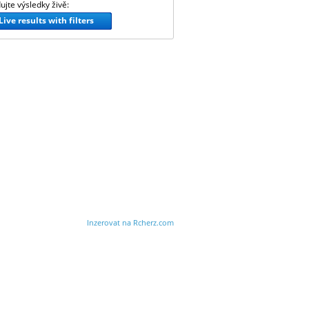
ujte výsledky živě:
Live results with filters
Inzerovat na Rcherz.com