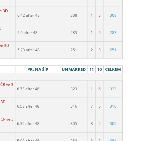
ve 3D
6.42 after 48
308
1
5
308
D
5.9 after 48
283
1
5
283
ve 3D
5.23 after 48
251
2
3
251
PR. NA ŠÍP
UNMARKED
11
10
CELKEM
MČR ve 3D
6.73 after 48
323
1
6
323
e 3D
6.58 after 48
316
7
5
316
MČR ve 3D
6.35 after 48
305
8
5
305
D
5.92 after 48
284
3
3
284