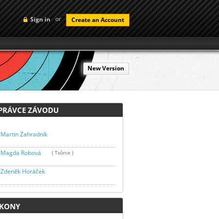
or
Sign in
Create an Account
New Version
RÁVCE ZÁVODU
Martin Zahradník
Magda Robová
( Tvůrce )
Zdeněk Horáček
KONY