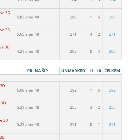
 ve 3D
5.83 after 48
280
1
5
280
 ve 3D
5.65 after 48
271
4
2
271
 ve 3D
4.21 after 48
202
0
4
202
PR. NA ŠÍP
UNMARKED
11
10
CELKEM
 3D
6.08 after 48
292
1
6
292
e 3D
5.31 after 48
255
3
2
255
ve 3D
5.23 after 48
251
0
1
251
 3D