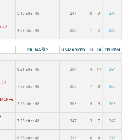
5.15 after 48
247
0
3
247
e 3D
4.63 after 48
222
1
2
222
PR. NA ŠÍP
UNMARKED
11
10
CELKEM
8.21 after 48
394
4
14
394
e 3D
7.63 after 48
366
7
8
366
. MČR ve 3D
7.56 after 48
363
4
9
363
D
7.23 after 48
347
3
7
347
6.56 after 48
315
0
8
315