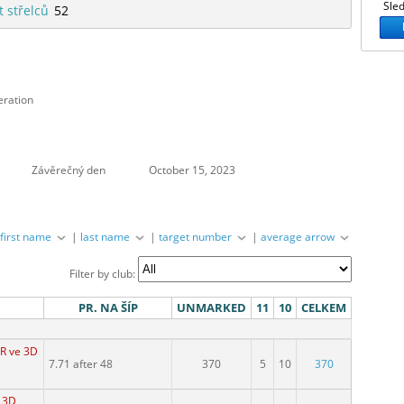
Sled
t střelců
52
eration
Závěrečný den
October 15, 2023
|
first name
|
last name
|
target number
|
average arrow
Filter by club:
PR. NA ŠÍP
UNMARKED
11
10
CELKEM
ČR ve 3D
7.71 after 48
370
5
10
370
e 3D