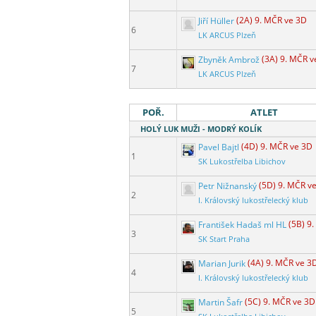
Jiří Hüller
(2A) 9. MČR ve 3D
6
LK ARCUS Plzeň
Zbyněk Ambrož
(3A) 9. MČR v
7
LK ARCUS Plzeň
POŘ.
ATLET
HOLÝ LUK MUŽI - MODRÝ KOLÍK
Pavel Bajtl
(4D) 9. MČR ve 3D
1
SK Lukostřelba Libichov
Petr Nižnanský
(5D) 9. MČR v
2
I. Královský lukostřelecký klub
František Hadaš ml HL
(5B) 9
3
SK Start Praha
Marian Jurik
(4A) 9. MČR ve 3
4
I. Královský lukostřelecký klub
Martin Šafr
(5C) 9. MČR ve 3D
5