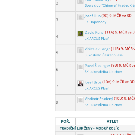
2
Bows club "Chimera" Hradec Krá
Josef Hub
(9C) 9. MČR ve 3D
3
LK Dopohody
David Kuncl
(11A) 9. MČR ve 
4
LK ARCUS Plzeň
Vítězslav Langr
(11B) 9. MČR 
5
Lukostřelci Českého lesa
Pavel Šlezinger
(9B) 9. MČR v
6
SK Lukostřelba Libichov
Josef Brož
(10A) 9. MČR ve 3D
7
LK ARCUS Plzeň
Vladimír Studený
(10D) 9. MČ
8
SK Lukostřelba Libichov
POŘ.
ATLET
TRADIČNÍ LUK ŽENY - MODRÝ KOLÍK