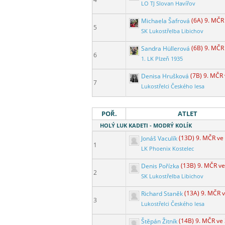
LO TJ Slovan Havířov
Michaela Šafrová
(6A) 9. MČR
5
SK Lukostřelba Libichov
Sandra Hüllerová
(6B) 9. MČR
6
1. LK Plzeň 1935
Denisa Hrušková
(7B) 9. MČR
7
Lukostřelci Českého lesa
POŘ.
ATLET
HOLÝ LUK KADETI - MODRÝ KOLÍK
Jonáš Vaculík
(13D) 9. MČR ve
1
LK Phoenix Kostelec
Denis Pořízka
(13B) 9. MČR v
2
SK Lukostřelba Libichov
Richard Staněk
(13A) 9. MČR 
3
Lukostřelci Českého lesa
Štěpán Žitník
(14B) 9. MČR ve