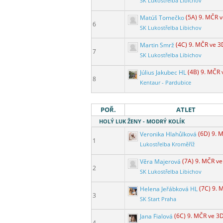
SK Lukostřelba Libichov
Matúš Tomečko
(5A) 9. MČR 
6
SK Lukostřelba Libichov
Martin Smrž
(4C) 9. MČR ve 3
7
SK Lukostřelba Libichov
Július Jakubec HL
(4B) 9. MČR 
8
Kentaur - Pardubice
POŘ.
ATLET
HOLÝ LUK ŽENY - MODRÝ KOLÍK
Veronika Hlahůlková
(6D) 9. 
1
Lukostřelba Kroměříž
Věra Majerová
(7A) 9. MČR v
2
SK Lukostřelba Libichov
Helena Jeřábková HL
(7C) 9. 
3
SK Start Praha
Jana Fialová
(6C) 9. MČR ve 3
4