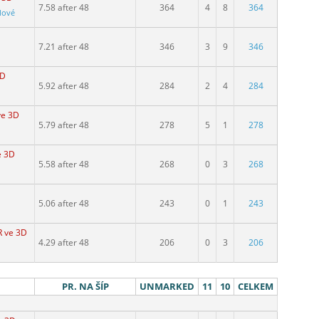
7.58 after 48
364
4
8
364
lové
7.21 after 48
346
3
9
346
3D
5.92 after 48
284
2
4
284
ve 3D
5.79 after 48
278
5
1
278
e 3D
5.58 after 48
268
0
3
268
5.06 after 48
243
0
1
243
R ve 3D
4.29 after 48
206
0
3
206
PR. NA ŠÍP
UNMARKED
11
10
CELKEM