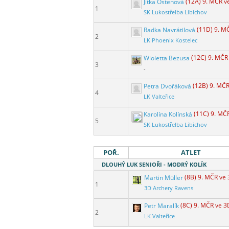
Jitka Ostenová
(12A) 9. MČR v
1
SK Lukostřelba Libichov
Radka Navrátilová
(11D) 9. M
2
LK Phoenix Kostelec
Wioletta Bezusa
(12C) 9. MČR
3
-
Petra Dvořáková
(12B) 9. MČ
4
LK Valteřice
Karolína Kolínská
(11C) 9. MČ
5
SK Lukostřelba Libichov
POŘ.
ATLET
DLOUHÝ LUK SENIOŘI - MODRÝ KOLÍK
Martin Müller
(8B) 9. MČR ve
1
3D Archery Ravens
Petr Maralík
(8C) 9. MČR ve 3
2
LK Valteřice