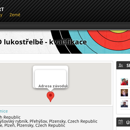
RT
dy
Země
 lukostřelbě - kvalifikace
SP
Střelnice
Přehýšovský rybník
Adresa závodu
lnice
h Republic
ýšovský rybník,
Přehýšov,
Plzensky,
Czech Republic
Ú
le,
Plzeň,
Plzensky,
Czech Republic