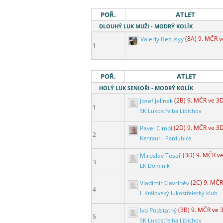
POŘ.
ATLET
DLOUHÝ LUK MUŽI - MODRÝ KOLÍK
Valeriy Bezusyy
(8A) 9. MČR 
1
-
POŘ.
ATLET
HOLÝ LUK SENIOŘI - MODRÝ KOLÍK
Josef Jelínek
(2B) 9. MČR ve 3
1
SK Lukostřelba Libichov
Pavel Cimpl
(2D) 9. MČR ve 3
2
Kentaur - Pardubice
Miroslav Tesař
(3D) 9. MČR v
3
LK Dominik
Vladimír Gavriněv
(2C) 9. MČR
4
I. Královský lukostřelecký klub
Ivo Podstatný
(3B) 9. MČR ve 
5
SK Lukostřelba Libichov