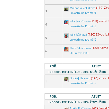
Michaela Velísková
(13C) Záv
3
Lukostřelba Kroměříž
Julie Javoříková
(11D) Závod I
4
Lukostřelba Kroměříž
Julie Růžková
(12C) Závod IV.
5
Lukostřelba Kroměříž
Klára Skácelová
(13A) Závod 
6
SK Přerov 1908
POŘ.
ATLET
INDOOR - REFLEXNÍ LUK - U13 - MUŽI - ŽH18
Ondřej Navrátil
(14A) Závod I
1
Lukostřelba Kroměříž
POŘ.
ATLET
INDOOR - REFLEXNÍ LUK - U13 - ŽENY - ŽH18
Adéla Fučíková
(14C) Závod I