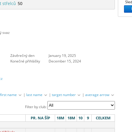
Sled
t střelců
50
ý svaz
Závěrečný den
January 19, 2025
Konečné přihlášky
December 15, 2024
cz
|
first name
|
last name
|
target number
|
average arrow
Filter by club:
PR. NA ŠÍP
18M
18M
10
9
CELKEM