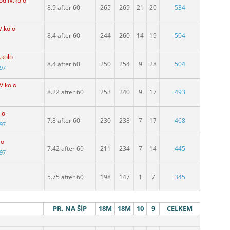
od IV.kolo
8.9 after 60
265
269
21
20
534
V.kolo
8.4 after 60
244
260
14
19
504
Adresa závodu
.kolo
8.4 after 60
250
254
9
28
504
997
V.kolo
8.22 after 60
253
240
9
17
493
lo
7.8 after 60
230
238
7
17
468
997
lo
7.42 after 60
211
234
7
14
445
997
5.75 after 60
198
147
1
7
345
PR. NA ŠÍP
18M
18M
10
9
CELKEM