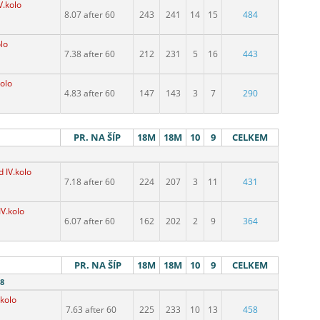
V.kolo
8.07 after 60
243
241
14
15
484
lo
7.38 after 60
212
231
5
16
443
kolo
4.83 after 60
147
143
3
7
290
PR. NA ŠÍP
18M
18M
10
9
CELKEM
 IV.kolo
7.18 after 60
224
207
3
11
431
IV.kolo
6.07 after 60
162
202
2
9
364
PR. NA ŠÍP
18M
18M
10
9
CELKEM
18
.kolo
7.63 after 60
225
233
10
13
458