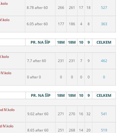
.kolo
8.78 after 60
266
261
17
18
527
V.kolo
6.05 after 60
177
186
4
8
363
PR. NA ŠÍP
18M
18M
10
9
CELKEM
V.kolo
7.7 after 60
231
231
7
9
462
IV.kolo
0 after 0
0
0
0
0
0
PR. NA ŠÍP
18M
18M
10
9
CELKEM
d IV.kolo
9.02 after 60
271
270
16
32
541
d IV.kolo
8.65 after 60
251
268
14
20
519