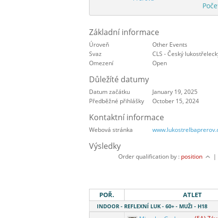
Poče
Základní informace
Úroveň
Other Events
Svaz
CLS - Český lukostřeleck
Omezení
Open
Důležíté datumy
Datum začátku
January 19, 2025
Předběžné přihlášky
October 15, 2024
Kontaktní informace
Webová stránka
www.lukostrelbaprerov.
Výsledky
Order qualification by :
position
POŘ.
ATLET
INDOOR - REFLEXNÍ LUK - 60+ - MUŽI - H18