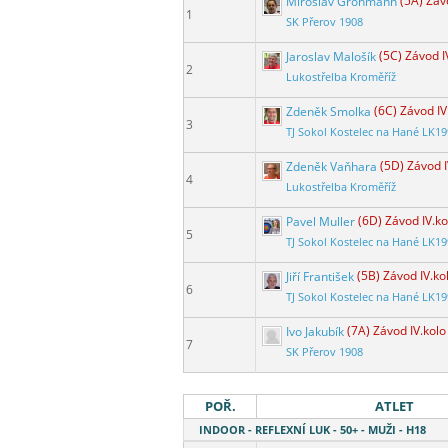
Miroslav Grohmann
(5A) Záv
1
SK Přerov 1908
Jaroslav Malošík
(5C) Závod I
2
Lukostřelba Kroměříž
Zdeněk Smolka
(6C) Závod IV
3
TJ Sokol Kostelec na Hané LK1
Zdeněk Vaňhara
(5D) Závod I
4
Lukostřelba Kroměříž
Pavel Muller
(6D) Závod IV.ko
5
TJ Sokol Kostelec na Hané LK1
Jiří František
(5B) Závod IV.ko
6
TJ Sokol Kostelec na Hané LK1
Ivo Jakubík
(7A) Závod IV.kolo
7
SK Přerov 1908
POŘ.
ATLET
INDOOR - REFLEXNÍ LUK - 50+ - MUŽI - H18