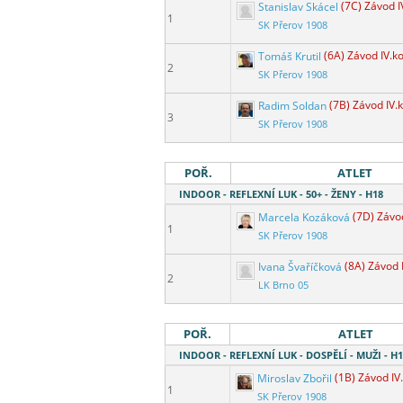
Stanislav Skácel
(7C) Závod I
1
SK Přerov 1908
Tomáš Krutil
(6A) Závod IV.ko
2
SK Přerov 1908
Radim Soldan
(7B) Závod IV.
3
SK Přerov 1908
POŘ.
ATLET
INDOOR - REFLEXNÍ LUK - 50+ - ŽENY - H18
Marcela Kozáková
(7D) Závod
1
SK Přerov 1908
Ivana Švaříčková
(8A) Závod 
2
LK Brno 05
POŘ.
ATLET
INDOOR - REFLEXNÍ LUK - DOSPĚLÍ - MUŽI - H
Miroslav Zbořil
(1B) Závod IV
1
SK Přerov 1908