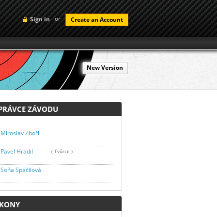
or
Sign in
Create an Account
New Version
RÁVCE ZÁVODU
Miroslav Zbořil
Pavel Hradil
( Tvůrce )
Soňa Spáčilová
KONY