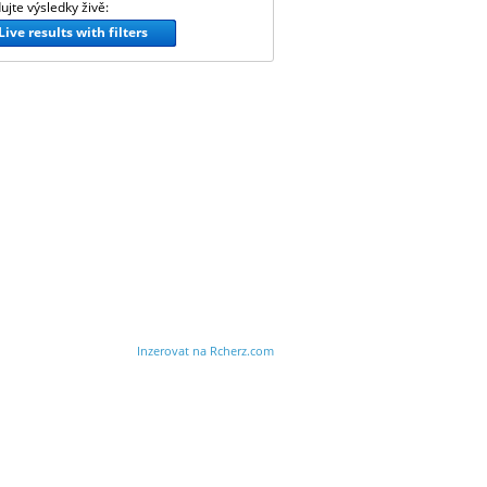
ujte výsledky živě:
Live results with filters
Inzerovat na Rcherz.com