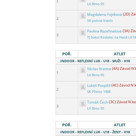
1
LK Brno 05
Magdalena Fojtíková
(2D) Zá
2
SK policie Vsetín
Pavlína Rozehnalová
(3A) Záv
3
TJ Sokol Kostelec na Hané LK1
POŘ.
ATLET
INDOOR - REFLEXNÍ LUK - U18 - MUŽI - H18
Václav Kratina
(4A) Závod IV.
1
LK Brno 05
Lukáš Pospíšil
(4C) Závod IV.
2
SK Přerov 1908
Tomáš Čech
(3C) Závod IV.ko
3
LK Brno 05
POŘ.
ATLET
INDOOR - REFLEXNÍ LUK - U18 - ŽENY - H18