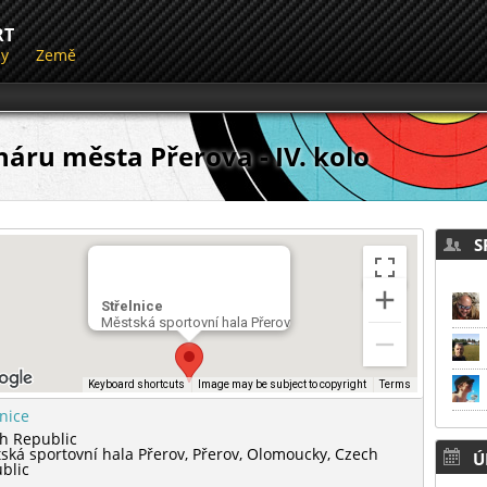
RT
dy
Země
háru města Přerova - IV. kolo
SP
Střelnice
Městská sportovní hala Přerov
Keyboard shortcuts
Image may be subject to copyright
Terms
lnice
h Republic
ská sportovní hala Přerov,
Přerov,
Olomoucky,
Czech
Ú
blic