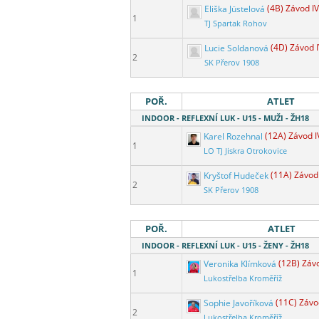
Eliška Jüstelová
(4B) Závod IV
1
TJ Spartak Rohov
Lucie Soldanová
(4D) Závod I
2
SK Přerov 1908
POŘ.
ATLET
INDOOR - REFLEXNÍ LUK - U15 - MUŽI - ŽH18
Karel Rozehnal
(12A) Závod I
1
LO TJ Jiskra Otrokovice
Kryštof Hudeček
(11A) Závod 
2
SK Přerov 1908
POŘ.
ATLET
INDOOR - REFLEXNÍ LUK - U15 - ŽENY - ŽH18
Veronika Klímková
(12B) Závo
1
Lukostřelba Kroměříž
Sophie Javoříková
(11C) Závo
2
Lukostřelba Kroměříž