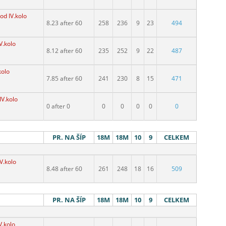
od IV.kolo
8.23 after 60
258
236
9
23
494
V.kolo
8.12 after 60
235
252
9
22
487
kolo
7.85 after 60
241
230
8
15
471
IV.kolo
0 after 0
0
0
0
0
0
PR. NA ŠÍP
18M
18M
10
9
CELKEM
V.kolo
8.48 after 60
261
248
18
16
509
PR. NA ŠÍP
18M
18M
10
9
CELKEM
V.kolo