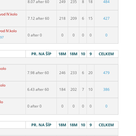
8.07 after 60
249
235
8
18
484
vod IV.kolo
7.12 after 60
218
209
6
15
427
od IV.kolo
0 after 0
0
0
0
0
0
997
PR. NA ŠÍP
18M
18M
10
9
CELKEM
kolo
7.98 after 60
246
233
6
20
479
kolo
6.43 after 60
184
202
7
10
386
lo
0 after 0
0
0
0
0
0
PR. NA ŠÍP
18M
18M
10
9
CELKEM