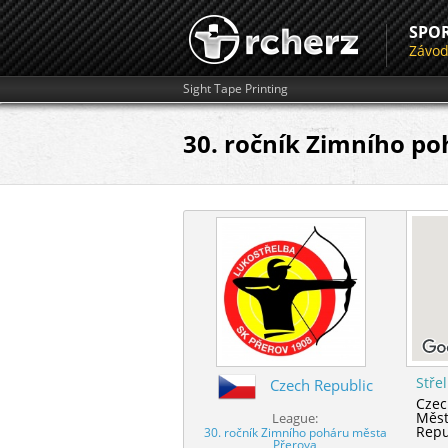
SPO
Závo
Sight Tape Printing
30. ročník Zimního po
Stře
Czech Republic
Czec
Měst
League:
Repu
30. ročník Zimního poháru města
Přerova