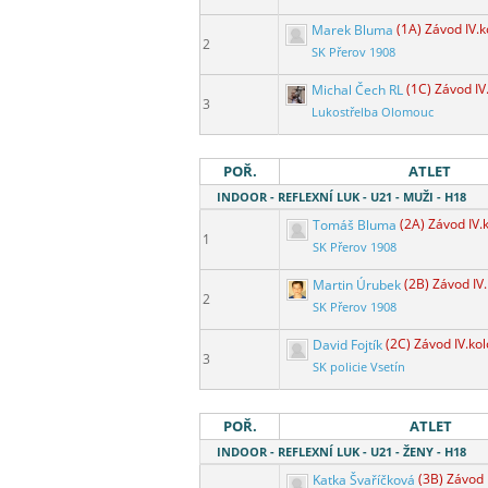
Marek Bluma
(1A) Závod IV.k
2
SK Přerov 1908
Michal Čech RL
(1C) Závod IV
3
Lukostřelba Olomouc
POŘ.
ATLET
INDOOR - REFLEXNÍ LUK - U21 - MUŽI - H18
Tomáš Bluma
(2A) Závod IV.
1
SK Přerov 1908
Martin Úrubek
(2B) Závod IV.
2
SK Přerov 1908
David Fojtík
(2C) Závod IV.kol
3
SK policie Vsetín
POŘ.
ATLET
INDOOR - REFLEXNÍ LUK - U21 - ŽENY - H18
Katka Švaříčková
(3B) Závod 