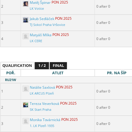
Matěj Špinar
PON 2025
2
0 after 0
LK Votice
Jakub Sedláček
PON 2025
3
0 after 0
TJ Sokol Praha Vršovice
Matyáš Mlíka
PON 2025
4
0 after 0
LK CERE
QUALIFICATION
1 / 2
FINAL
POŘ.
ATLET
PR. NA ŠÍP
RU21W
Natálie Saxlová
PON 2025
1
0 after 0
LK ARCUS Plzeň
Tereza Veverková
PON 2025
2
0 after 0
SK Start Praha
Monika Továrnická
PON 2025
3
0 after 0
1. LK Plzeň 1935