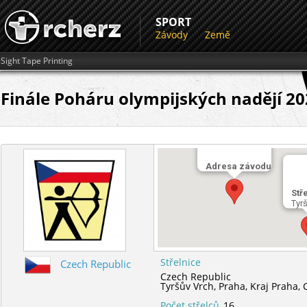
SPORT
Závody
Země
Sight Tape Printing
Finále Poháru olympijských nadějí 2
Adresa závodu
Stř
Tyr
Střelnice
Czech Republic
Czech Republic
Tyršův Vrch,
Praha,
Kraj Praha,
Počet střelců
16