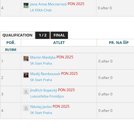
Jana Anna Mecnerová
PON 2025
4
0 after 0
LK ESKA Cheb
QUALIFICATION
1 / 2
FINAL
POŘ.
ATLET
PR. NA ŠÍP
RU18M
Martin Matějka
PON 2025
1
0 after 0
SK Start Praha
Matěj Rambousek
PON 2025
2
0 after 0
SK Start Praha
Jindřich Kopecký
PON 2025
3
0 after 0
Lukostřelba Prostějov
Nikolaj Jackiv
PON 2025
4
0 after 0
SK Start Praha