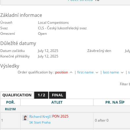
Základní informace
Úroveň
Local Competitions
Svaz
CLS - Český lukostřelecký svaz
Omezení
Open
Důležíté datumy
Datum začátku
July 12, 2025
Závěrečný den
Jul
Konečné přihlášky
July 12, 2025
Výsledky
Order qualification by :
position
|
first name
|
last name
|
Filter
QUALIFICATION
1 / 2
FINAL
POŘ.
ATLET
PR. NA ŠÍP
RU21M
Richard Krejčí
PON 2025
1
0 after 0
SK Start Praha