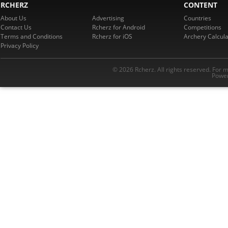
RCHERZ
CONTENT
About Us
Advertising
Countries
Contact Us
Rcherz for Android
Competitions
Terms and Conditions
Rcherz for iOS
Archery Calcula
Privacy Policy
© 2026 Rcherz. All rights reserved. For 
Power