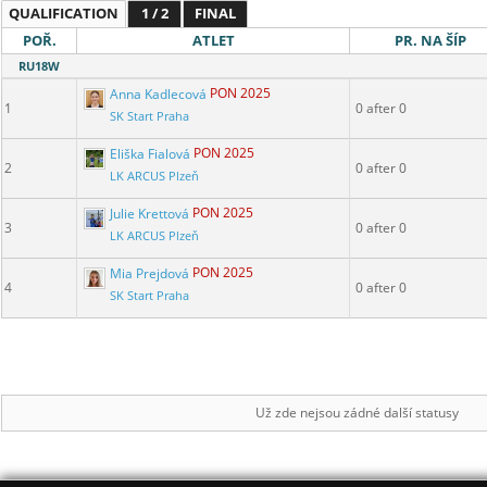
QUALIFICATION
1 / 2
FINAL
POŘ.
ATLET
PR. NA ŠÍP
RU18W
Anna Kadlecová
PON 2025
1
0 after 0
SK Start Praha
Eliška Fialová
PON 2025
2
0 after 0
LK ARCUS Plzeň
Julie Krettová
PON 2025
3
0 after 0
LK ARCUS Plzeň
Mia Prejdová
PON 2025
4
0 after 0
SK Start Praha
Už zde nejsou zádné další statusy