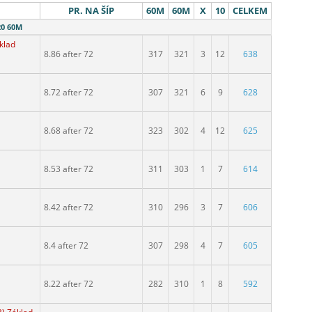
PR. NA ŠÍP
60M
60M
X
10
CELKEM
20 60M
klad
8.86 after 72
317
321
3
12
638
8.72 after 72
307
321
6
9
628
8.68 after 72
323
302
4
12
625
8.53 after 72
311
303
1
7
614
8.42 after 72
310
296
3
7
606
8.4 after 72
307
298
4
7
605
8.22 after 72
282
310
1
8
592