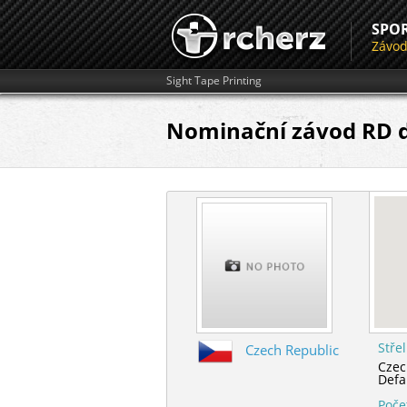
SPO
Závo
Sight Tape Printing
Nominační závod RD d
Stře
Czech Republic
Czec
Defa
Poče