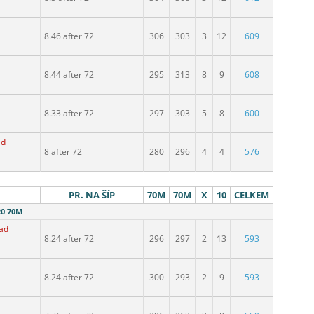
8.46 after 72
306
303
3
12
609
8.44 after 72
295
313
8
9
608
8.33 after 72
297
303
5
8
600
ad
8 after 72
280
296
4
4
576
PR. NA ŠÍP
70M
70M
X
10
CELKEM
20 70M
lad
8.24 after 72
296
297
2
13
593
8.24 after 72
300
293
2
9
593