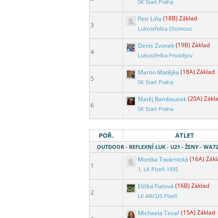
SK Start Praha
Petr Líňa
(18B) Základ
3
Lukostřelba Olomouc
Denis Zvonek
(19B) Základ
4
Lukostřelba Prostějov
Martin Matějka
(18A) Základ
5
SK Start Praha
Matěj Rambousek
(20A) Zákl
6
SK Start Praha
POŘ.
ATLET
OUTDOOR - REFLEXNÍ LUK - U21 - ŽENY - WA7
Monika Továrnická
(16A) Zák
1
1. LK Plzeň 1935
Eliška Fialová
(16B) Základ
2
LK ARCUS Plzeň
Michaela Tesař
(15A) Základ