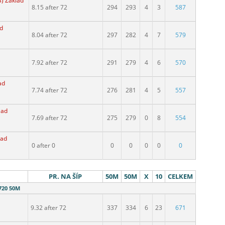
B) Základ
8.15 after 72
294
293
4
3
587
ad
8.04 after 72
297
282
4
7
579
7.92 after 72
291
279
4
6
570
ad
7.74 after 72
276
281
4
5
557
lad
7.69 after 72
275
279
0
8
554
lad
0 after 0
0
0
0
0
0
PR. NA ŠÍP
50M
50M
X
10
CELKEM
720 50M
9.32 after 72
337
334
6
23
671