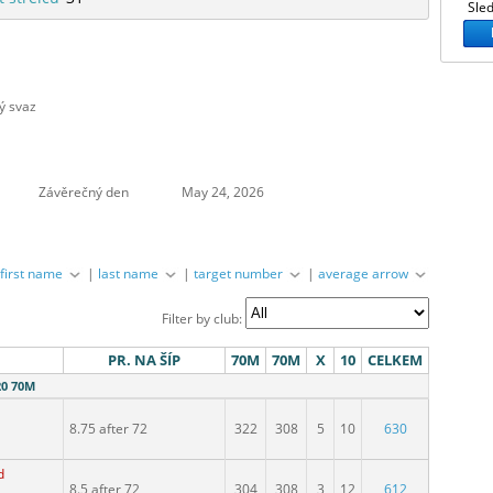
Sled
ý svaz
Závěrečný den
May 24, 2026
|
first name
|
last name
|
target number
|
average arrow
Filter by club:
PR. NA ŠÍP
70M
70M
X
10
CELKEM
20 70M
8.75 after 72
322
308
5
10
630
d
8.5 after 72
304
308
3
12
612