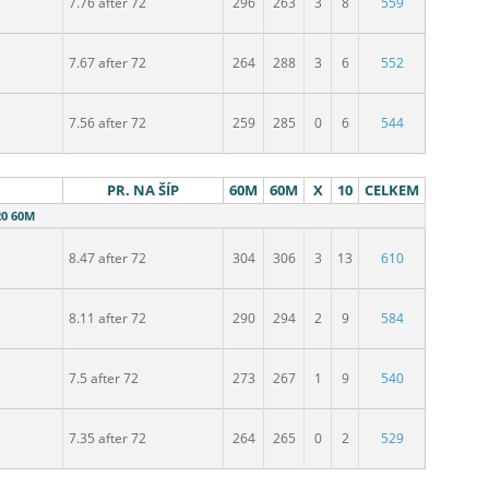
7.76 after 72
296
263
3
8
559
7.67 after 72
264
288
3
6
552
7.56 after 72
259
285
0
6
544
PR. NA ŠÍP
60M
60M
X
10
CELKEM
20 60M
8.47 after 72
304
306
3
13
610
8.11 after 72
290
294
2
9
584
7.5 after 72
273
267
1
9
540
7.35 after 72
264
265
0
2
529