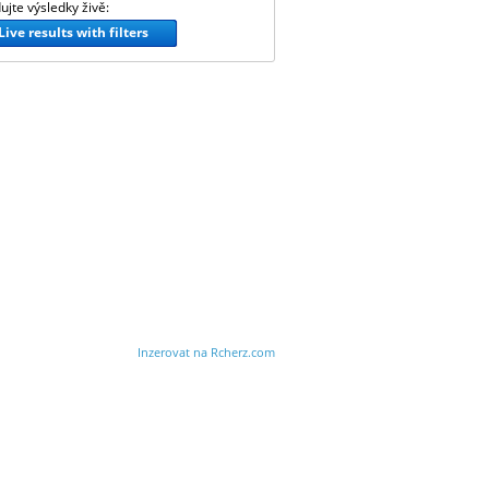
ujte výsledky živě:
Live results with filters
Inzerovat na Rcherz.com