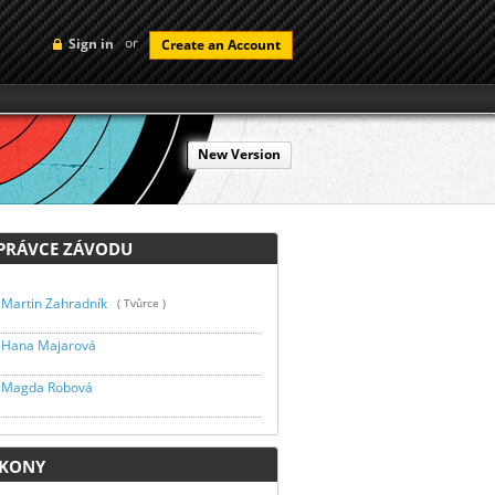
or
Sign in
Create an Account
New Version
RÁVCE ZÁVODU
Martin Zahradník
( Tvůrce )
Hana Majarová
Magda Robová
KONY