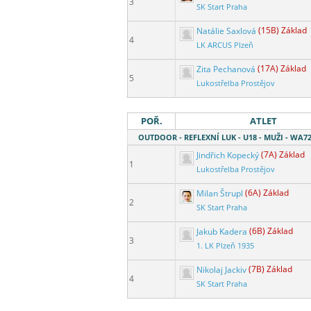
3
SK Start Praha
Natálie Saxlová
(15B) Základ
4
LK ARCUS Plzeň
Zita Pechanová
(17A) Základ
5
Lukostřelba Prostějov
POŘ.
ATLET
OUTDOOR - REFLEXNÍ LUK - U18 - MUŽI - WA7
Jindřich Kopecký
(7A) Základ
1
Lukostřelba Prostějov
Milan Štrupl
(6A) Základ
2
SK Start Praha
Jakub Kadera
(6B) Základ
3
1. LK Plzeň 1935
Nikolaj Jackiv
(7B) Základ
4
SK Start Praha