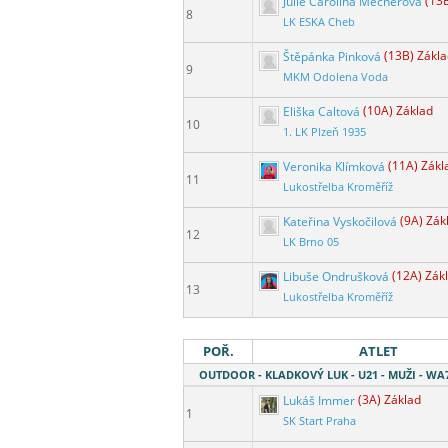
Julie Carolina Mecnerová
(13
8
LK ESKA Cheb
Štěpánka Pinková
(13B) Zákl
9
MKM Odolena Voda
Eliška Caltová
(10A) Základ
10
1. LK Plzeň 1935
Veronika Klímková
(11A) Zákl
11
Lukostřelba Kroměříž
Kateřina Vyskočilová
(9A) Zák
12
LK Brno 05
Libuše Ondrušková
(12A) Zák
13
Lukostřelba Kroměříž
POŘ.
ATLET
OUTDOOR - KLADKOVÝ LUK - U21 - MUŽI - WA
Lukáš Immer
(3A) Základ
1
SK Start Praha