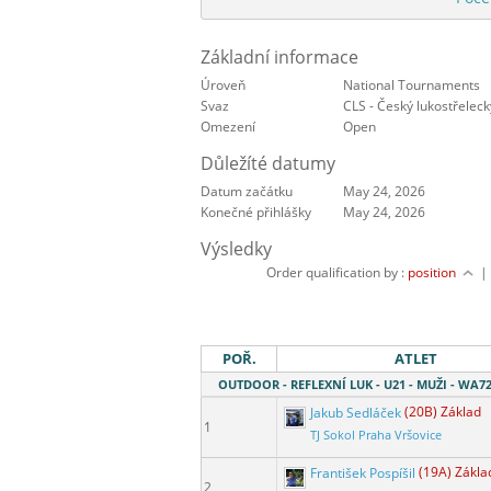
Základní informace
Úroveň
National Tournaments
Svaz
CLS - Český lukostřeleck
Omezení
Open
Důležíté datumy
Datum začátku
May 24, 2026
Konečné přihlášky
May 24, 2026
Výsledky
Order qualification by :
position
POŘ.
ATLET
OUTDOOR - REFLEXNÍ LUK - U21 - MUŽI - WA7
Jakub Sedláček
(20B) Základ
1
TJ Sokol Praha Vršovice
František Pospíšil
(19A) Zákla
2