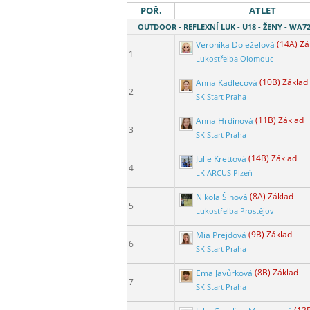
POŘ.
ATLET
OUTDOOR - REFLEXNÍ LUK - U18 - ŽENY - WA7
Veronika Doleželová
(14A) Zá
1
Lukostřelba Olomouc
Anna Kadlecová
(10B) Základ
2
SK Start Praha
Anna Hrdinová
(11B) Základ
3
SK Start Praha
Julie Krettová
(14B) Základ
4
LK ARCUS Plzeň
Nikola Šinová
(8A) Základ
5
Lukostřelba Prostějov
Mia Prejdová
(9B) Základ
6
SK Start Praha
Ema Javůrková
(8B) Základ
7
SK Start Praha