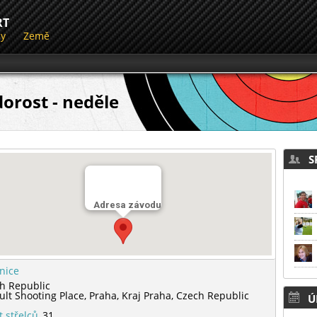
RT
dy
Země
orost - neděle
SP
Adresa závodu
lnice
h Republic
ult Shooting Place,
Praha,
Kraj Praha,
Czech Republic
Ú
t střelců
31