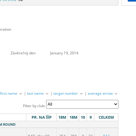
eration
Závěrečný den
January 19, 2014
|
first name
|
last name
|
target number
|
average arrow
Filter by club:
PR. NA ŠÍP
18M
18M
10
9
CELKEM
18M ROUND