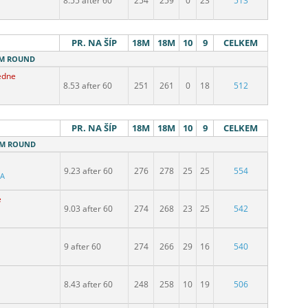
8.55 after 60
254
259
0
23
513
PR. NA ŠÍP
18M
18M
10
9
CELKEM
18M ROUND
edne
8.53 after 60
251
261
0
18
512
PR. NA ŠÍP
18M
18M
10
9
CELKEM
18M ROUND
9.23 after 60
276
278
25
25
554
BA
e
9.03 after 60
274
268
23
25
542
9 after 60
274
266
29
16
540
8.43 after 60
248
258
10
19
506