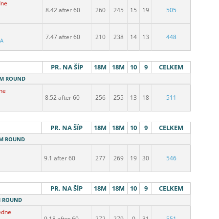
dne
8.42 after 60
260
245
15
19
505
7.47 after 60
210
238
14
13
448
BA
PR. NA ŠÍP
18M
18M
10
9
CELKEM
18M ROUND
ne
8.52 after 60
256
255
13
18
511
PR. NA ŠÍP
18M
18M
10
9
CELKEM
18M ROUND
9.1 after 60
277
269
19
30
546
PR. NA ŠÍP
18M
18M
10
9
CELKEM
8M ROUND
edne
9.18 after 60
272
279
0
31
551