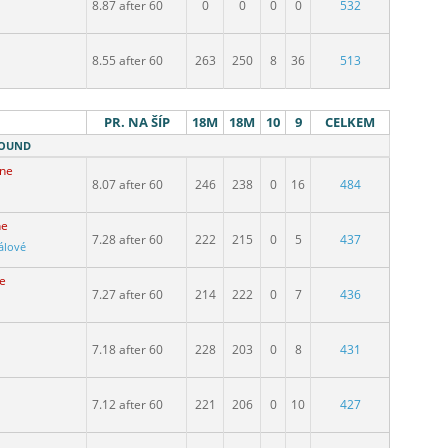
8.87 after 60
0
0
0
0
532
8.55 after 60
263
250
8
36
513
PR. NA ŠÍP
18M
18M
10
9
CELKEM
 ROUND
dne
8.07 after 60
246
238
0
16
484
ne
7.28 after 60
222
215
0
5
437
álové
e
7.27 after 60
214
222
0
7
436
7.18 after 60
228
203
0
8
431
7.12 after 60
221
206
0
10
427