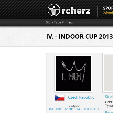
SPO
Závo
Sight Tape Printing
IV. - INDOOR CUP 2013
Stře
Czech Republic
Czec
Tyrš
League:
INDOOR CUP 2013/14 - I.KLK PRAHA
Poče