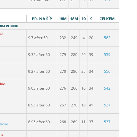
PR. NA ŠÍP
18M
18M
10
9
CELKEM
 18M ROUND
ne
9.7 after 60
232
249
4
20
582
9.32 after 60
279
280
20
39
559
9.27 after 60
270
286
25
34
556
dne
9.03 after 60
276
266
10
34
542
8.95 after 60
267
270
16
41
537
8.95 after 60
268
269
11
37
537
álové
ne