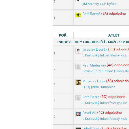
7
JIM Archery club Kyšice
Petr Bartoš
(9A) odpoledne
8
-
POŘ.
ATLET
INDOOR - HOLÝ LUK - DOSPĚLÍ - MUŽI - 18M
Jaroslav Dvořák
(5C) odpole
1
I. Královský lukostřelecký klub
Petr Madurkay
(4A) odpoled
2
Bows club "Chimera" Hradec Kr
Miroslav Háva
(5A) odpoledn
3
LO TJ Jiskra Humpolec
Petr Tietze
(5D) odpoledne
4
I. Královský lukostřelecký klub
Pavel Vlk
(4C) odpoledne
5
I. Královský lukostřelecký klub
Luboš Jansa
(5B) odpoledne