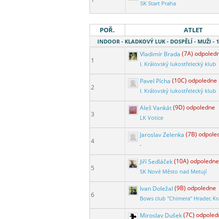
SK Start Praha
POŘ.
ATLET
INDOOR - KLADKOVÝ LUK - DOSPĚLÍ - MUŽI -
Vladimír Brada
(7A) odpoled
1
I. Královský lukostřelecký klub
Pavel Pícha
(10C) odpoledne
2
I. Královský lukostřelecký klub
Aleš Vankát
(9D) odpoledne
3
LK Votice
Jaroslav Zelenka
(7B) odpole
4
-
Jiří Sedláček
(10A) odpoledne
5
SK Nové Město nad Metují
Ivan Doležal
(9B) odpoledne
6
Bows club "Chimera" Hradec Kr
Miroslav Dušek
(7C) odpoled