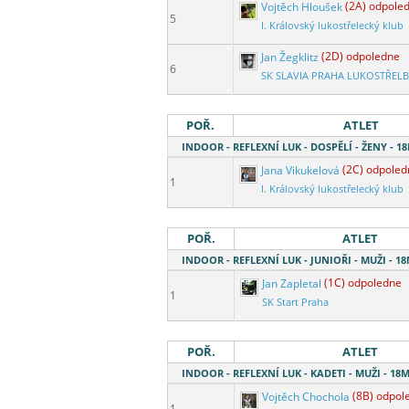
Vojtěch Hloušek
(2A) odpole
5
I. Královský lukostřelecký klub
Jan Žegklitz
(2D) odpoledne
6
SK SLAVIA PRAHA LUKOSTŘEL
POŘ.
ATLET
INDOOR - REFLEXNÍ LUK - DOSPĚLÍ - ŽENY - 
Jana Vikukelová
(2C) odpoled
1
I. Královský lukostřelecký klub
POŘ.
ATLET
INDOOR - REFLEXNÍ LUK - JUNIOŘI - MUŽI - 
Jan Zapletal
(1C) odpoledne
1
SK Start Praha
POŘ.
ATLET
INDOOR - REFLEXNÍ LUK - KADETI - MUŽI - 1
Vojtěch Chochola
(8B) odpol
1