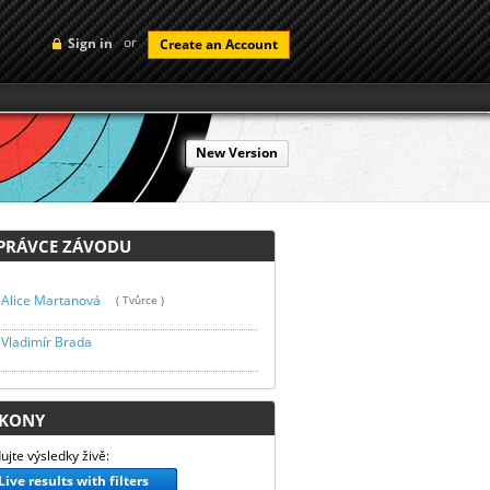
or
Sign in
Create an Account
New Version
RÁVCE ZÁVODU
Alice Martanová
( Tvůrce )
Vladimír Brada
KONY
ujte výsledky živě:
Live results with filters