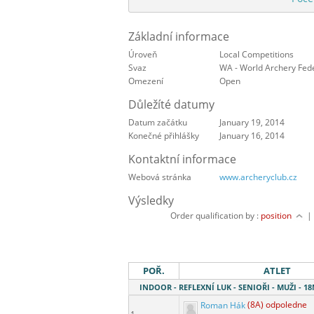
Základní informace
Úroveň
Local Competitions
Svaz
WA - World Archery Fed
Omezení
Open
Důležíté datumy
Datum začátku
January 19, 2014
Konečné přihlášky
January 16, 2014
Kontaktní informace
Webová stránka
www.archeryclub.cz
Výsledky
Order qualification by :
position
POŘ.
ATLET
INDOOR - REFLEXNÍ LUK - SENIOŘI - MUŽI - 
Roman Hák
(8A) odpoledne