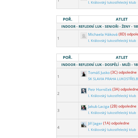
1
I. Královský lukostřelecký klub
POŘ.
ATLET
INDOOR - REFLEXNÍ LUK - SENIOŘI - ŽENY - 
Michaela Háková
(8D) odpol
1
I. Královský lukostřelecký klub
POŘ.
ATLET
INDOOR - REFLEXNÍ LUK - DOSPĚLÍ - MUŽI - 
Tomáš Jusko
(3C) odpoledne
1
SK SLAVIA PRAHA LUKOSTŘEL
Petr Horníček
(3A) odpoledn
2
I. Královský lukostřelecký klub
Jakub Laciga
(2B) odpoledne
3
I. Královský lukostřelecký klub
Jiří Jager
(1A) odpoledne
4
I. Královský lukostřelecký klub