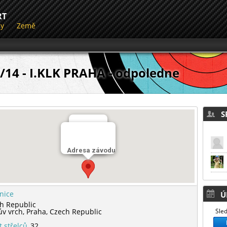
RT
dy
Země
/14 - I.KLK PRAHA - odpoledne
SP
Střelnice
Adresa závodu
Tyršův vrch
lnice
Ú
h Republic
ův vrch,
Praha,
Czech Republic
Sled
t střelců
32