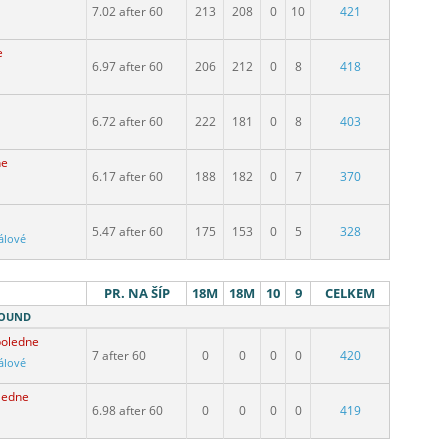
7.02 after 60
213
208
0
10
421
e
6.97 after 60
206
212
0
8
418
6.72 after 60
222
181
0
8
403
ne
6.17 after 60
188
182
0
7
370
5.47 after 60
175
153
0
5
328
álové
PR. NA ŠÍP
18M
18M
10
9
CELKEM
 ROUND
poledne
7 after 60
0
0
0
0
420
álové
ledne
6.98 after 60
0
0
0
0
419