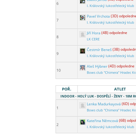
6
I. Královský lukostřelecký klub
Pavel Vrchota
(3D) odpoledn
7
I. Královský lukostřelecký klub
Jiří Hora
(4B) odpoledne
8
LK CERE
Čestmír Beneš
(3B) odpoled
9
I. Královský lukostřelecký klub
Aleš Hýbner
(4D) odpoledne
10
Bows club "Chimera" Hradec Kr
POŘ.
ATLET
INDOOR - HOLÝ LUK - DOSPĚLÍ - ŽENY - 18M
Lenka Madurkayová
(6D) od
1
Bows club "Chimera" Hradec Kr
Kateřina Němcová
(6B) odpo
2
I. Královský lukostřelecký klub