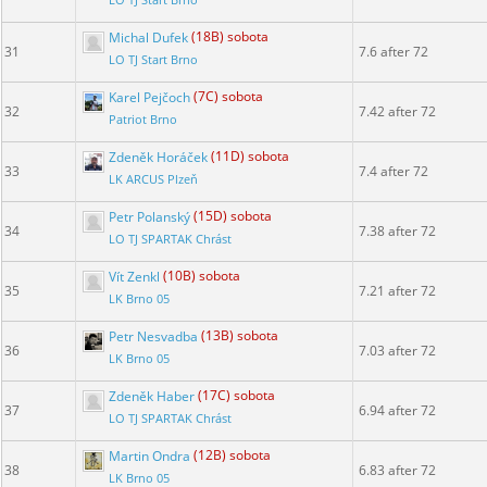
LO TJ Start Brno
Michal Dufek
(18B) sobota
31
7.6 after 72
LO TJ Start Brno
Karel Pejčoch
(7C) sobota
32
7.42 after 72
Patriot Brno
Zdeněk Horáček
(11D) sobota
33
7.4 after 72
LK ARCUS Plzeň
Petr Polanský
(15D) sobota
34
7.38 after 72
LO TJ SPARTAK Chrást
Vít Zenkl
(10B) sobota
35
7.21 after 72
LK Brno 05
Petr Nesvadba
(13B) sobota
36
7.03 after 72
LK Brno 05
Zdeněk Haber
(17C) sobota
37
6.94 after 72
LO TJ SPARTAK Chrást
Martin Ondra
(12B) sobota
38
6.83 after 72
LK Brno 05