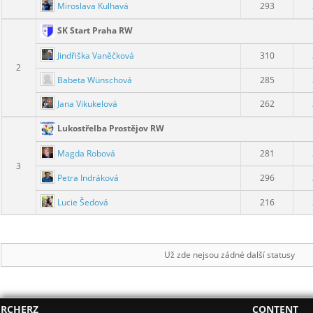
Miroslava Kulhavá
293
SK Start Praha RW
Jindřiška Vaněčková
310
2
Babeta Wünschová
285
Jana Vikukelová
262
Lukostřelba Prostějov RW
Magda Robová
281
3
Petra Indráková
296
Lucie Šedová
216
Už zde nejsou zádné další statusy
RCHERZ
CONTENT