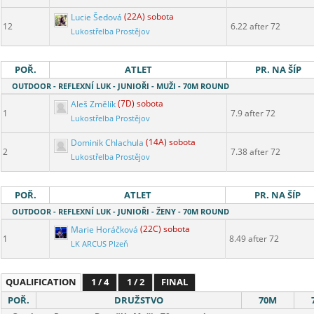
Lucie Šedová
(22A) sobota
12
6.22 after 72
Lukostřelba Prostějov
POŘ.
ATLET
PR. NA ŠÍP
OUTDOOR - REFLEXNÍ LUK - JUNIOŘI - MUŽI - 70M ROUND
Aleš Změlík
(7D) sobota
1
7.9 after 72
Lukostřelba Prostějov
Dominik Chlachula
(14A) sobota
2
7.38 after 72
Lukostřelba Prostějov
POŘ.
ATLET
PR. NA ŠÍP
OUTDOOR - REFLEXNÍ LUK - JUNIOŘI - ŽENY - 70M ROUND
Marie Horáčková
(22C) sobota
1
8.49 after 72
LK ARCUS Plzeň
QUALIFICATION
1 / 4
1 / 2
FINAL
POŘ.
DRUŽSTVO
70M