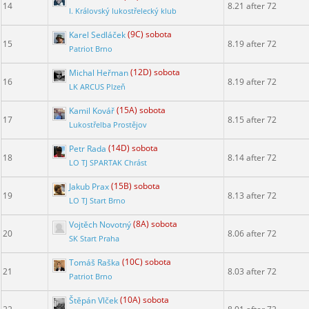
14
8.21 after 72
I. Královský lukostřelecký klub
Karel Sedláček
(9C) sobota
15
8.19 after 72
Patriot Brno
Michal Heřman
(12D) sobota
16
8.19 after 72
LK ARCUS Plzeň
Kamil Kovář
(15A) sobota
17
8.15 after 72
Lukostřelba Prostějov
Petr Rada
(14D) sobota
18
8.14 after 72
LO TJ SPARTAK Chrást
Jakub Prax
(15B) sobota
19
8.13 after 72
LO TJ Start Brno
Vojtěch Novotný
(8A) sobota
20
8.06 after 72
SK Start Praha
Tomáš Raška
(10C) sobota
21
8.03 after 72
Patriot Brno
Štěpán Vlček
(10A) sobota