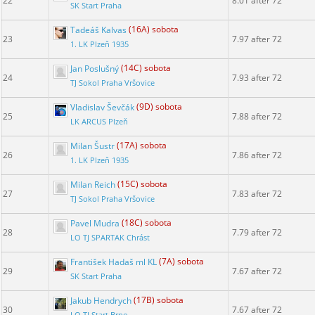
22
8.01 after 72
SK Start Praha
Tadeáš Kalvas
(16A) sobota
23
7.97 after 72
1. LK Plzeň 1935
Jan Poslušný
(14C) sobota
24
7.93 after 72
TJ Sokol Praha Vršovice
Vladislav Ševčák
(9D) sobota
25
7.88 after 72
LK ARCUS Plzeň
Milan Šustr
(17A) sobota
26
7.86 after 72
1. LK Plzeň 1935
Milan Reich
(15C) sobota
27
7.83 after 72
TJ Sokol Praha Vršovice
Pavel Mudra
(18C) sobota
28
7.79 after 72
LO TJ SPARTAK Chrást
František Hadaš ml KL
(7A) sobota
29
7.67 after 72
SK Start Praha
Jakub Hendrych
(17B) sobota
30
7.67 after 72