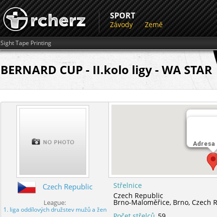
SPORT
Závody
Země
Sight Tape Printing
BERNARD CUP - II.kolo ligy - WA STAR
Střelnic
Brno-Ma
Adresa
Střelnice
Czech Republic
Czech Republic
Brno-Maloměřice,
Brno,
Czech R
League:
1. liga oddílových družstev mužů a žen
Počet střelců
59