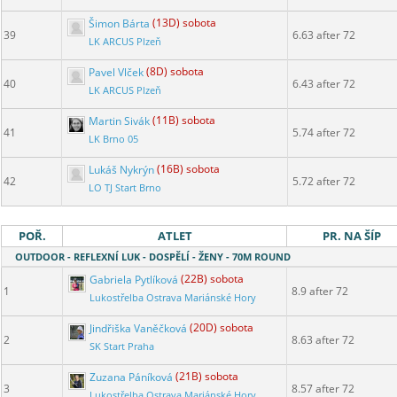
Šimon Bárta
(13D) sobota
39
6.63 after 72
LK ARCUS Plzeň
Pavel Vlček
(8D) sobota
40
6.43 after 72
LK ARCUS Plzeň
Martin Sivák
(11B) sobota
41
5.74 after 72
LK Brno 05
Lukáš Nykrýn
(16B) sobota
42
5.72 after 72
LO TJ Start Brno
POŘ.
ATLET
PR. NA ŠÍP
OUTDOOR - REFLEXNÍ LUK - DOSPĚLÍ - ŽENY - 70M ROUND
Gabriela Pytlíková
(22B) sobota
1
8.9 after 72
Lukostřelba Ostrava Mariánské Hory
Jindřiška Vaněčková
(20D) sobota
2
8.63 after 72
SK Start Praha
Zuzana Páníková
(21B) sobota
3
8.57 after 72
Lukostřelba Ostrava Mariánské Hory