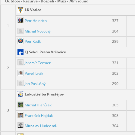
Outdoor - Recurve - Dospělí - Muži - 70m round
LK Votice
Petr Heinrich
327
1
Michal Novotný
304
Petr Kotík
289
TJ Sokol Praha Vršovice
Jaromír Termer
321
2
Pavel Jurák
303
Jan Poslušný
290
Lukostřelba Prostějov
Michal Hlahůlek
305
3
František Hajduk
308
Miroslav Hudec ml.
304