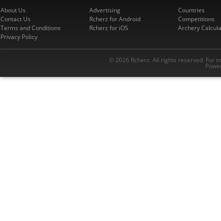
About Us
Advertising
Countries
Contact Us
Rcherz for Android
Competitions
Terms and Conditions
Rcherz for iOS
Archery Calcula
Privacy Policy
© 2026 Rcherz. All rights reserved. For 
Power