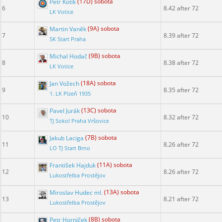
Petr Kotík
(17D) sobota
6
8.42 after 72
LK Votice
Martin Vaněk
(9A) sobota
7
8.39 after 72
SK Start Praha
Michal Hodač
(9B) sobota
8
8.38 after 72
LK Votice
Jan Vožech
(18A) sobota
9
8.35 after 72
1. LK Plzeň 1935
Pavel Jurák
(13C) sobota
10
8.32 after 72
TJ Sokol Praha Vršovice
Jakub Laciga
(7B) sobota
11
8.26 after 72
LO TJ Start Brno
František Hajduk
(11A) sobota
12
8.26 after 72
Lukostřelba Prostějov
Miroslav Hudec ml.
(13A) sobota
13
8.21 after 72
Lukostřelba Prostějov
Petr Horníček
(8B) sobota