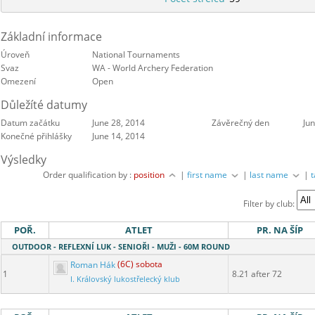
Základní informace
Úroveň
National Tournaments
Svaz
WA - World Archery Federation
Omezení
Open
Důležíté datumy
Datum začátku
June 28, 2014
Závěrečný den
Ju
Konečné přihlášky
June 14, 2014
Výsledky
Order qualification by :
position
|
first name
|
last name
|
Filter by club:
POŘ.
ATLET
PR. NA ŠÍP
OUTDOOR - REFLEXNÍ LUK - SENIOŘI - MUŽI - 60M ROUND
Roman Hák
(6C) sobota
1
8.21 after 72
I. Královský lukostřelecký klub