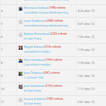
Miroslava Kulhavá
(19B) sobota
4
8.24 after 72
Lukostřelba Ostrava Mariánské Hory
Lucie Šindlerová
(20B) sobota
5
8.07 after 72
Lukostřelba Ostrava Mariánské Hory
Babeta Wünschová
(22D) sobota
6
7.93 after 72
SK Start Praha
Magda Robová
(21A) sobota
7
7.79 after 72
Lukostřelba Prostějov
Petra Indráková
(19A) sobota
8
7.78 after 72
Lukostřelba Prostějov
Jana Čiháková
(20C) sobota
9
7.61 after 72
1. LK Plzeň 1935
Jana Vikukelová
(21D) sobota
10
7.17 after 72
SK Start Praha
Zuzana Jirkalová
(19D) sobota
11
6.61 after 72
SK Start Praha