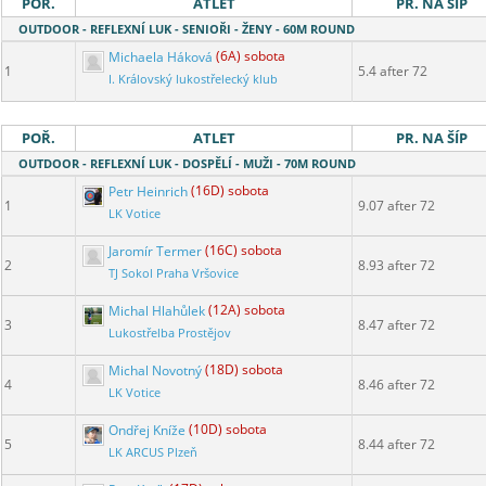
POŘ.
ATLET
PR. NA ŠÍP
OUTDOOR - REFLEXNÍ LUK - SENIOŘI - ŽENY - 60M ROUND
Michaela Háková
(6A) sobota
1
5.4 after 72
I. Královský lukostřelecký klub
POŘ.
ATLET
PR. NA ŠÍP
OUTDOOR - REFLEXNÍ LUK - DOSPĚLÍ - MUŽI - 70M ROUND
Petr Heinrich
(16D) sobota
1
9.07 after 72
LK Votice
Jaromír Termer
(16C) sobota
2
8.93 after 72
TJ Sokol Praha Vršovice
Michal Hlahůlek
(12A) sobota
3
8.47 after 72
Lukostřelba Prostějov
Michal Novotný
(18D) sobota
4
8.46 after 72
LK Votice
Ondřej Kníže
(10D) sobota
5
8.44 after 72
LK ARCUS Plzeň