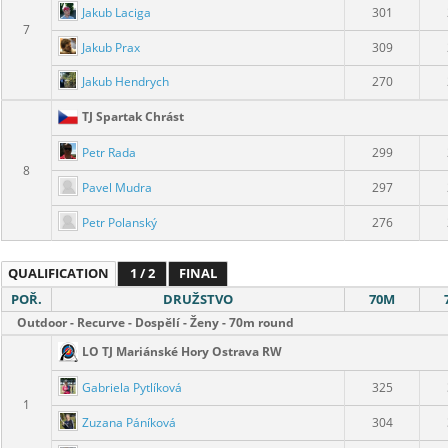
Jakub Laciga
301
7
Jakub Prax
309
Jakub Hendrych
270
TJ Spartak Chrást
Petr Rada
299
8
Pavel Mudra
297
Petr Polanský
276
QUALIFICATION
1 / 2
FINAL
POŘ.
DRUŽSTVO
70M
Outdoor - Recurve - Dospělí - Ženy - 70m round
LO TJ Mariánské Hory Ostrava RW
Gabriela Pytlíková
325
1
Zuzana Páníková
304