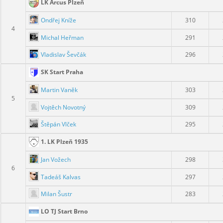
LK Arcus Plzeň
Ondřej Kníže
310
4
Michal Heřman
291
Vladislav Ševčák
296
SK Start Praha
Martin Vaněk
303
5
Vojtěch Novotný
309
Štěpán Vlček
295
1. LK Plzeň 1935
Jan Vožech
298
6
Tadeáš Kalvas
297
Milan Šustr
283
LO TJ Start Brno