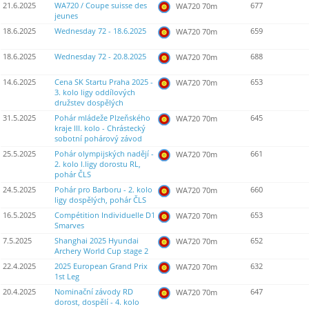
21.6.2025
WA720 / Coupe suisse des
677
WA720 70m
jeunes
18.6.2025
Wednesday 72 - 18.6.2025
659
WA720 70m
18.6.2025
Wednesday 72 - 20.8.2025
688
WA720 70m
14.6.2025
Cena SK Startu Praha 2025 -
653
WA720 70m
3. kolo ligy oddílových
družstev dospělých
31.5.2025
Pohár mládeže Plzeňského
645
WA720 70m
kraje III. kolo - Chrástecký
sobotní pohárový závod
25.5.2025
Pohár olympijských nadějí -
661
WA720 70m
2. kolo I.ligy dorostu RL,
pohár ČLS
24.5.2025
Pohár pro Barboru - 2. kolo
660
WA720 70m
ligy dospělých, pohár ČLS
16.5.2025
Compétition Individuelle D1
653
WA720 70m
Smarves
7.5.2025
Shanghai 2025 Hyundai
652
WA720 70m
Archery World Cup stage 2
22.4.2025
2025 European Grand Prix
632
WA720 70m
1st Leg
20.4.2025
Nominační závody RD
647
WA720 70m
dorost, dospělí - 4. kolo