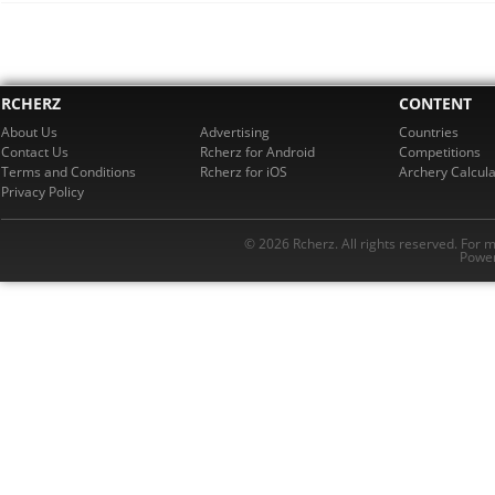
RCHERZ
CONTENT
About Us
Advertising
Countries
Contact Us
Rcherz for Android
Competitions
Terms and Conditions
Rcherz for iOS
Archery Calcula
Privacy Policy
© 2026 Rcherz. All rights reserved. For 
Power