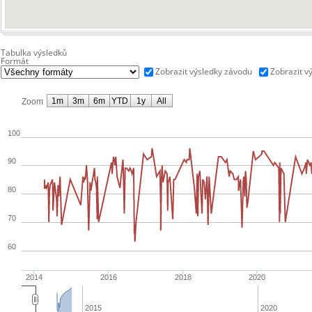
Tabulka výsledků
Formát
Zobrazit výsledky závodu
Zobrazit v
1m
3m
6m
YTD
1y
All
Zoom
100
90
80
70
60
2014
2016
2018
2020
2015
2020