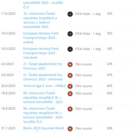
lukostřelbě 2023 - soutěže
ČLS
7.10.2023
32. mistrovství České
343
FITA Field - 1 day
republiky dospělých a
dorostu v terénní
lukostřelbě 2023
16.9.2023
European Archery Field
355
FITA Field - 1 day
Championships 2023 -
známé
16.9.2023
European Archery Field
345
FITA Field - 1 day
Championships 2023 -
neznámé
4.9.2023
21. České akademické hry
678
70m round
Olomouc 2023
4.9.2023
21. České akademické hry
678
70m round
Olomouc 2023 - eliminace
26.8.2023
Terčová liga 4. kolo - FINÁLE
665
70m round
18.8.2023
89. mistrovství České
663
70m round
republiky dospělých RL v
terčové lukostřelbě - 2023
18.8.2023
89. mistrovství České
663
70m round
republiky dospělých RL v
terčové lukostřelbě - 2023 -
Soutěže ČLS
31.7.2023
Berlin 2023 Hyundai World
658
70m round