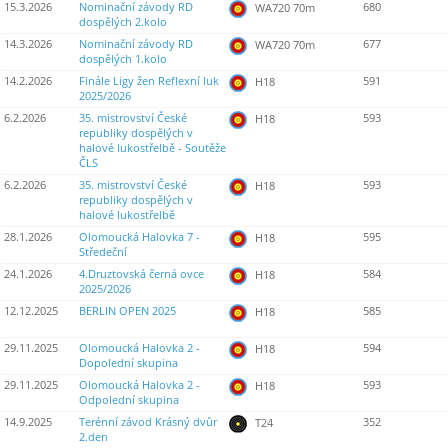
15.3.2026
Nominační závody RD
680
WA720 70m
dospělých 2.kolo
14.3.2026
Nominační závody RD
677
WA720 70m
dospělých 1.kolo
14.2.2026
Finále Ligy žen Reflexní luk
591
H18
2025/2026
6.2.2026
35. mistrovství České
593
H18
republiky dospělých v
halové lukostřelbě - Soutěže
ČLS
6.2.2026
35. mistrovství České
593
H18
republiky dospělých v
halové lukostřelbě
28.1.2026
Olomoucká Halovka 7 -
595
H18
Středeční
24.1.2026
4.Druztovská černá ovce
584
H18
2025/2026
12.12.2025
BERLIN OPEN 2025
585
H18
29.11.2025
Olomoucká Halovka 2 -
594
H18
Dopolední skupina
29.11.2025
Olomoucká Halovka 2 -
593
H18
Odpolední skupina
14.9.2025
Terénní závod Krásný dvůr
352
T24
2.den