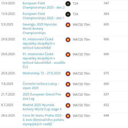
13.9.2025
European Field
347
T24
Championships 2025 - den 2
13.9.2025
European Field
364
T24
Championships 2025 - den 1
5.9.2025
Gwangju 2025 Hyundai
665
WA720 70m
World Archery
Championships
29.8.2025
91. mistrovství České
666
WA720 70m
republiky dospělých v
terčové lukostřelbě
29.8.2025
91. mistrovství České
666
WA720 70m
republiky dospělých v
terčové lukostřelbě - soutěže
ČLS
20.8.2025
Wednesday 72 - 27.8.2025
675
WA720 70m
7.8.2025
Čtvrteční terčová Lobzy -
660
WA720 70m
srpen 2025
21.7.2025
2025 European Grand Prix
637
WA720 70m
2nd Leg
8.7.2025
Madrid 2025 Hyundai
652
WA720 70m
Archery World Cup stage 4
28.6.2025
Cena SK Startu Praha 2025 -
648
WA720 70m
3. kolo Eliminačního poháru
olympijských nadějí