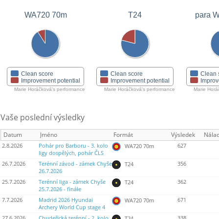
WA720 70m
T24
para 
Clean score
Clean score
Clean 
Improvement potential
Improvement potential
Improv
Marie Horáčková's performance
Marie Horáčková's performance
Marie Horá
Vaše poslední výsledky
Datum
Jméno
Formát
Výsledek
Nála
2.8.2026
Pohár pro Barboru - 3. kolo
627
WA720 70m
ligy dospělých, pohár ČLS
26.7.2026
Terénní závod - zámek Chyše
356
T24
26.7.2026
25.7.2026
Terénní liga - zámek Chyše
362
T24
25.7.2026 - finále
7.7.2026
Madrid 2026 Hyundai
671
WA720 70m
Archery World Cup stage 4
27.6.2026
Chudeřická terénní - 2. kolo
338
T24