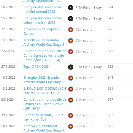
Archery Championships
16.7.2023
Přehýšovská červencová
334
FITA Field - 1 day
nedělní terénní 2023
15.7.2023
Přehýšovská červencová
347
FITA Field - 1 day
sobotní terénní 2023
22.6.2023
Krakow 2023 European
666
70m round
Games
13.6.2023
Medellin 2023 Hyundai
656
70m round
Archery World Cup Stage 3
2.6.2023
Compétition individuelle de
639
70m round
Compiègne Les Archers de
Compiègne (LAC - FFTA)
27.5.2023
Tigar OPEN 2023
352
FITA Field - 1 day
16.5.2023
Shanghai 2023 Hyundai
648
70m round
Archery World Cup Stage 2
13.5.2023
2. KOLO LIGY ODDÍLOVÝCH
661
70m round
DRUŽSTEV DOSPĚLÝCH
5.5.2023
Compétition individuelle de
667
70m round
Smarves La Flèche Pictave
(LFP - FFTA)
29.4.2023
Pohár pro Barboru, 1.kolo
662
70m round
ligy, Pohár ČLS
18.4.2023
Antalya 2023 Hyundai
655
70m round
Archery World Cup Stage 1