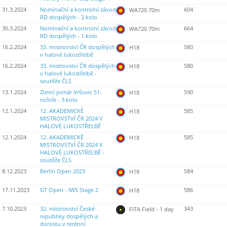
31.3.2024
Nominační a kontrolní závod
604
WA720 70m
RD dospělých - 2.kolo
30.3.2024
Nominační a kontrolní závod
664
WA720 70m
RD dospělých - 1.kolo
16.2.2024
33. mistrovství ČR dospělých
580
H18
v halové lukostřelbě
16.2.2024
33. mistrovství ČR dospělých
580
H18
v halové lukostřelbě -
soutěže ČLS
13.1.2024
Zimní pohár Vršovic 51.
590
H18
ročník - 3.kolo
12.1.2024
12. AKADEMICKÉ
585
H18
MISTROVSTVÍ ČR 2024 V
HALOVÉ LUKOSTŘELBĚ
12.1.2024
12. AKADEMICKÉ
585
H18
MISTROVSTVÍ ČR 2024 V
HALOVÉ LUKOSTŘELBĚ -
soutěže ČLS
8.12.2023
Berlin Open 2023
584
H18
17.11.2023
GT Open - IWS Stage 2
586
H18
7.10.2023
32. mistrovství České
343
FITA Field - 1 day
republiky dospělých a
dorostu v terénní