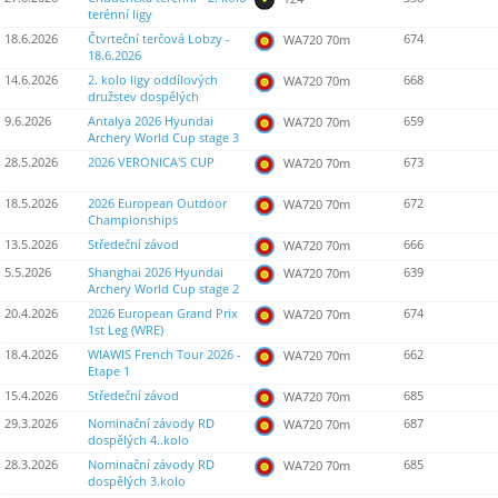
terénní ligy
18.6.2026
Čtvrteční terčová Lobzy -
674
WA720 70m
18.6.2026
14.6.2026
2. kolo ligy oddílových
668
WA720 70m
družstev dospělých
9.6.2026
Antalya 2026 Hyundai
659
WA720 70m
Archery World Cup stage 3
28.5.2026
2026 VERONICA'S CUP
673
WA720 70m
18.5.2026
2026 European Outdoor
672
WA720 70m
Championships
13.5.2026
Středeční závod
666
WA720 70m
5.5.2026
Shanghai 2026 Hyundai
639
WA720 70m
Archery World Cup stage 2
20.4.2026
2026 European Grand Prix
674
WA720 70m
1st Leg (WRE)
18.4.2026
WIAWIS French Tour 2026 -
662
WA720 70m
Etape 1
15.4.2026
Středeční závod
685
WA720 70m
29.3.2026
Nominační závody RD
687
WA720 70m
dospělých 4..kolo
28.3.2026
Nominační závody RD
685
WA720 70m
dospělých 3.kolo