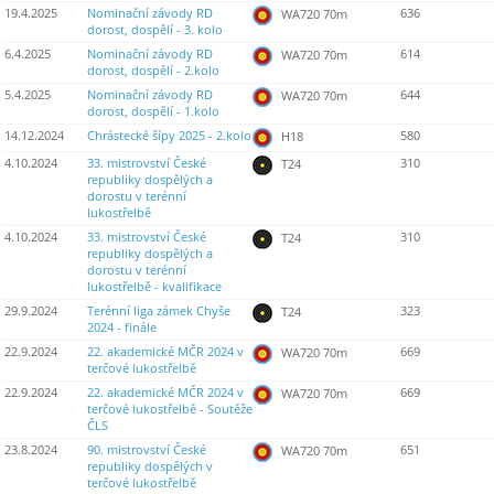
19.4.2025
Nominační závody RD
636
WA720 70m
dorost, dospělí - 3. kolo
6.4.2025
Nominační závody RD
614
WA720 70m
dorost, dospělí - 2.kolo
5.4.2025
Nominační závody RD
644
WA720 70m
dorost, dospělí - 1.kolo
14.12.2024
Chrástecké šípy 2025 - 2.kolo
580
H18
4.10.2024
33. mistrovství České
310
T24
republiky dospělých a
dorostu v terénní
lukostřelbě
4.10.2024
33. mistrovství České
310
T24
republiky dospělých a
dorostu v terénní
lukostřelbě - kvalifikace
29.9.2024
Terénní liga zámek Chyše
323
T24
2024 - finále
22.9.2024
22. akademické MČR 2024 v
669
WA720 70m
terčové lukostřelbě
22.9.2024
22. akademické MČR 2024 v
669
WA720 70m
terčové lukostřelbě - Soutěže
ČLS
23.8.2024
90. mistrovství České
651
WA720 70m
republiky dospělých v
terčové lukostřelbě