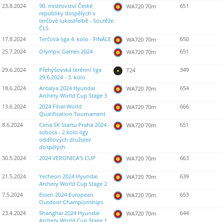
23.8.2024
90. mistrovství České
651
WA720 70m
republiky dospělých v
terčové lukostřelbě - Soutěže
ČLS
17.8.2024
Terčová liga 4. kolo - FINÁLE
650
WA720 70m
25.7.2024
Olympic Games 2024
651
WA720 70m
29.6.2024
Přehýšovská terénní liga
349
T24
29.6.2024 - 3. kolo
18.6.2024
Antalya 2024 Hyundai
654
WA720 70m
Archery World Cup Stage 3
13.6.2024
2024 Final World
666
WA720 70m
Qualification Tournament
8.6.2024
Cena SK Startu Praha 2024 -
651
WA720 70m
sobota - 2.kolo ligy
oddílových družstev
dospělých
30.5.2024
2024 VERONICA’S CUP
663
WA720 70m
21.5.2024
Yecheon 2024 Hyundai
639
WA720 70m
Archery World Cup Stage 2
7.5.2024
Essen 2024 European
653
WA720 70m
Outdoor Championships
23.4.2024
Shanghai 2024 Hyundai
644
WA720 70m
Archery World Cup Stage 1