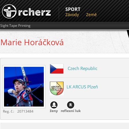
SPORT
Závody
Země
Sight Tape Printing
Marie
Horáčková
Czech Republic
LK ARCUS Plzeň
ženy
reflexní luk
Reg. č.:
20713484