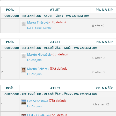
POŘ.
ATLET
PR. NA ŠÍP
OUTDOOR - REFLEXNÍ LUK - KADETI - ŽENY - WA 720 40M 30M
Marta Titěrová
(5B) default
1
0 after 0
LO TJ Sokol Šanov
POŘ.
ATLET
PR. NA ŠÍP
OUTDOOR - REFLEXNÍ LUK - MLADŠÍ ŽÁCI - MUŽI - WA 720 30M 20M
Martin Hlaváček
(6B) default
1
0 after 0
LK Znojmo
Martin Pekárek
(8A) default
2
0 after 0
LK Znojmo
POŘ.
ATLET
PR. NA ŠÍP
OUTDOOR - REFLEXNÍ LUK - MLADŠÍ ŽÁCI - ŽENY - WA 720 30M 20M
Eva Šebestová
(7B) default
1
7.6 after 72
LK Znojmo
Eliška Opálková
(6A) default