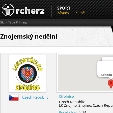
SPORT
Závody
Země
Sight Tape Printing
Znojemský nedělní
Střel
Adresa
LK Z
Střelnice
Czech Republic
Czech Republic
LK Znojmo,
Znojmo,
Czech Repu
Počet střelců
14