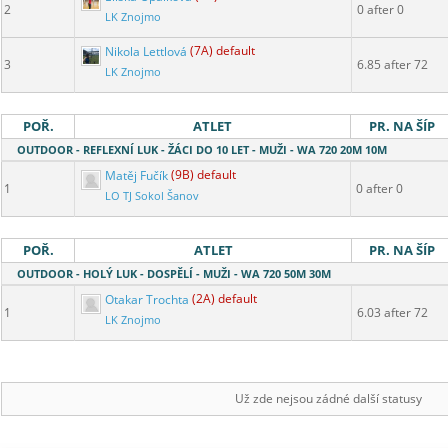
2
0 after 0
LK Znojmo
Nikola Lettlová
(7A) default
3
6.85 after 72
LK Znojmo
POŘ.
ATLET
PR. NA ŠÍP
OUTDOOR - REFLEXNÍ LUK - ŽÁCI DO 10 LET - MUŽI - WA 720 20M 10M
Matěj Fučík
(9B) default
1
0 after 0
LO TJ Sokol Šanov
POŘ.
ATLET
PR. NA ŠÍP
OUTDOOR - HOLÝ LUK - DOSPĚLÍ - MUŽI - WA 720 50M 30M
Otakar Trochta
(2A) default
1
6.03 after 72
LK Znojmo
Už zde nejsou zádné další statusy