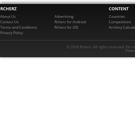
RCHERZ
CONTENT
About Us
Advertising
Countries
Contact Us
Rcherz for Android
Competitions
Terms and Conditions
Rcherz for iOS
Archery Calcula
Privacy Policy
© 2026 Rcherz. All rights reserved. For 
Power