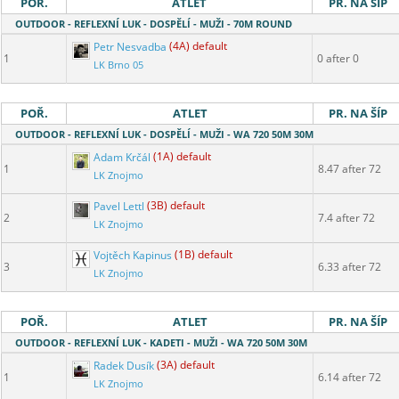
POŘ.
ATLET
PR. NA ŠÍP
OUTDOOR - REFLEXNÍ LUK - DOSPĚLÍ - MUŽI - 70M ROUND
Petr Nesvadba
(4A) default
1
0 after 0
LK Brno 05
POŘ.
ATLET
PR. NA ŠÍP
OUTDOOR - REFLEXNÍ LUK - DOSPĚLÍ - MUŽI - WA 720 50M 30M
Adam Krčál
(1A) default
1
8.47 after 72
LK Znojmo
Pavel Lettl
(3B) default
2
7.4 after 72
LK Znojmo
Vojtěch Kapinus
(1B) default
3
6.33 after 72
LK Znojmo
POŘ.
ATLET
PR. NA ŠÍP
OUTDOOR - REFLEXNÍ LUK - KADETI - MUŽI - WA 720 50M 30M
Radek Dusík
(3A) default
1
6.14 after 72
LK Znojmo