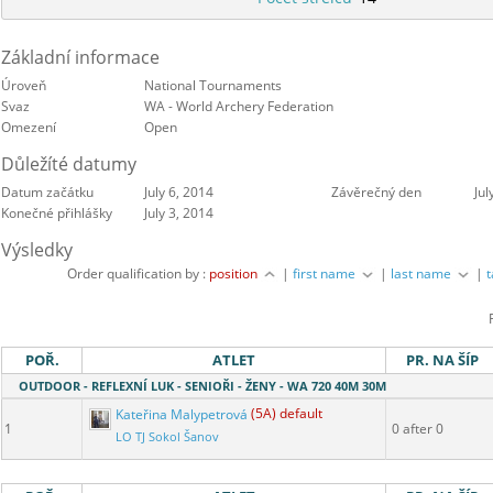
Základní informace
Úroveň
National Tournaments
Svaz
WA - World Archery Federation
Omezení
Open
Důležíté datumy
Datum začátku
July 6, 2014
Závěrečný den
Jul
Konečné přihlášky
July 3, 2014
Výsledky
Order qualification by :
position
|
first name
|
last name
|
POŘ.
ATLET
PR. NA ŠÍP
OUTDOOR - REFLEXNÍ LUK - SENIOŘI - ŽENY - WA 720 40M 30M
Kateřina Malypetrová
(5A) default
1
0 after 0
LO TJ Sokol Šanov