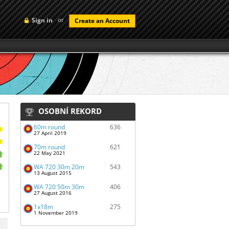
or
Sign in
Create an Account
OSOBNÍ REKORD
60m round
636
27 April 2019
70m round
621
22 May 2021
WA 720 30m 20m
543
13 August 2015
WA 720 50m 30m
406
27 August 2016
1x18m
275
1 November 2019