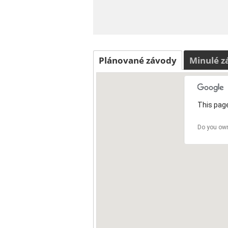
Plánované závody
Minulé z
This page
Do you own