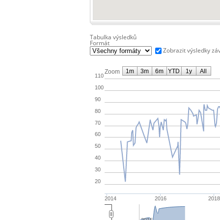
Tabulka výsledků
Formát
Zobrazit výsledky zá
1m
3m
6m
YTD
1y
All
Zoom
110
100
90
80
70
60
50
40
30
20
2014
2016
2018