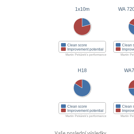
1x10m
WA 72
Clean score
Clean 
Improvement potential
Improv
Martin Pekárek's performance
Martin Pe
H18
WA7
Clean score
Clean 
Improvement potential
Improv
Martin Pekárek's performance
Martin Pe
Vaše poslední výsledky