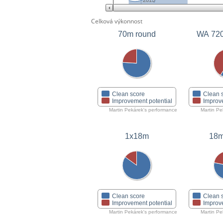
2015
Celková výkonnost
70m round
WA 72
Clean score
Clean 
Improvement potential
Improv
Martin Pekárek's performance
Martin Pe
1x18m
18m
Clean score
Clean 
Improvement potential
Improv
Martin Pekárek's performance
Martin Pe