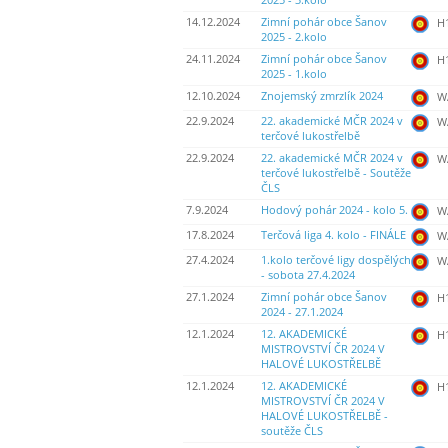
2025 - 3.kolo
14.12.2024
Zimní pohár obce Šanov
H
2025 - 2.kolo
24.11.2024
Zimní pohár obce Šanov
H
2025 - 1.kolo
12.10.2024
Znojemský zmrzlík 2024
WA
22.9.2024
22. akademické MČR 2024 v
WA
terčové lukostřelbě
22.9.2024
22. akademické MČR 2024 v
WA
terčové lukostřelbě - Soutěže
ČLS
7.9.2024
Hodový pohár 2024 - kolo 5.
WA
17.8.2024
Terčová liga 4. kolo - FINÁLE
WA
27.4.2024
1.kolo terčové ligy dospělých
WA
- sobota 27.4.2024
27.1.2024
Zimní pohár obce Šanov
H
2024 - 27.1.2024
12.1.2024
12. AKADEMICKÉ
H
MISTROVSTVÍ ČR 2024 V
HALOVÉ LUKOSTŘELBĚ
12.1.2024
12. AKADEMICKÉ
H
MISTROVSTVÍ ČR 2024 V
HALOVÉ LUKOSTŘELBĚ -
soutěže ČLS