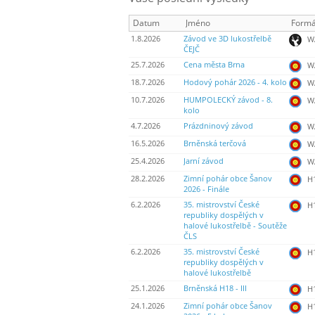
Datum
Jméno
Formá
1.8.2026
Závod ve 3D lukostřelbě
WA
ČEJČ
25.7.2026
Cena města Brna
WA
18.7.2026
Hodový pohár 2026 - 4. kolo
WA
10.7.2026
HUMPOLECKÝ závod - 8.
WA
kolo
4.7.2026
Prázdninový závod
WA
16.5.2026
Brněnská terčová
WA
25.4.2026
Jarní závod
WA
28.2.2026
Zimní pohár obce Šanov
H
2026 - Finále
6.2.2026
35. mistrovství České
H
republiky dospělých v
halové lukostřelbě - Soutěže
ČLS
6.2.2026
35. mistrovství České
H
republiky dospělých v
halové lukostřelbě
25.1.2026
Brněnská H18 - III
H
24.1.2026
Zimní pohár obce Šanov
H