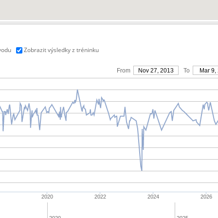
vodu
Zobrazit výsledky z tréninku
From
Nov 27, 2013
To
Mar 9,
2020
2022
2024
2026