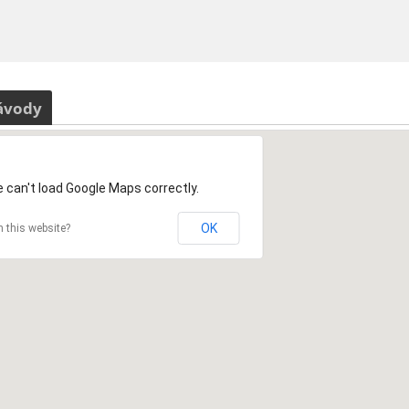
ávody
 can't load Google Maps correctly.
OK
 this website?