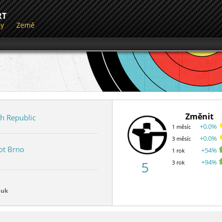
RT
dy
Země
Změnit
h Republic
+0.0%
1 měsíc
+0.0%
3 měsíc
ot Brno
+54%
1 rok
+94%
5
3 rok
luk