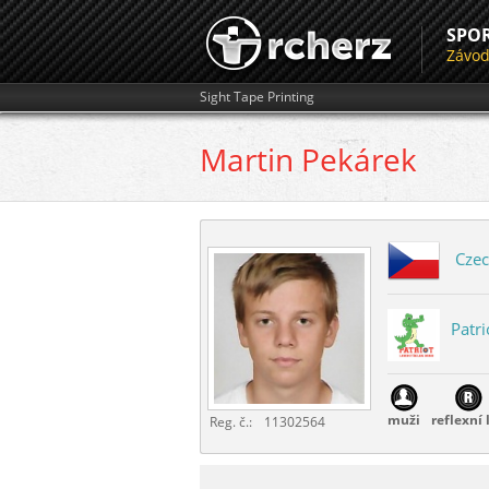
SPO
Závo
Sight Tape Printing
Martin
Pekárek
Czec
Patri
muži
reflexní 
Reg. č.:
11302564