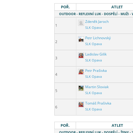
POŘ.
ATLET
OUTDOOR - REFLEXNÍ LUK - DOSPĚLÍ - MUŽI -
Zdeněk Jaroch
1
SLK Opava
Petr Lichnovský
2
SLK Opava
Ladislav Gilík
3
SLK Opava
Petr Prašivka
4
SLK Opava
Martin Sloviak
5
SLK Opava
Tomáš Prašivka
6
SLK Opava
POŘ.
ATLET
OUTDOOR - REFLEXNÍ LUK - DOSPĚLÍ - ŽENY 