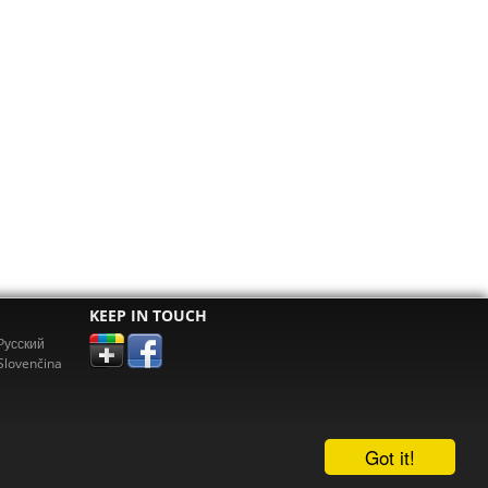
KEEP IN TOUCH
Pусский
Slovenčina
Got it!
erz.com