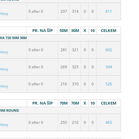
0 after 0
297
314
0
0
611
 Hory
PR. NA ŠÍP
50M
30M
X
10
CELKEM
 WA 720 50M 30M
0 after 0
281
321
0
0
602
 Hory
0 after 0
269
325
0
0
594
 Hory
0 after 0
216
310
0
0
526
 Hory
PR. NA ŠÍP
70M
70M
X
10
CELKEM
- 70M ROUND
0 after 0
255
210
0
0
465
 Hory