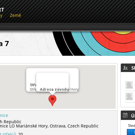
RT
dy
Země
a 7
SP
Střelnice
Střelnice LO Mariánské Hory
Adresa závodu
lnice
Ú
h Republic
lnice LO Mariánské Hory,
Ostrava,
Czech Republic
Sled
t střelců
20