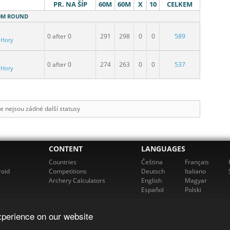
PR. NA ŠÍP
60M
60M
X
10
CELKEM
 60M ROUND
0 after 0
291
298
0
0
589
 Hory
0 after 0
274
263
0
0
537
 Hory
e nejsou zádné další statusy
CONTENT
LANGUAGES
Countries
Čeština
Français
roid
Competitions
Deutsch
Italiano
Archery Calculators
English
Magyar
Español
Polski
xperience on our website
cherz. All rights reserved. For more information please email us at
support@rch
Powered by bowbook, s.r.o