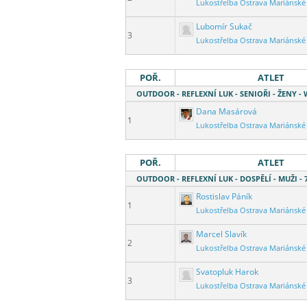
Lukostřelba Ostrava Mariánské
Lubomír Sukač
3
Lukostřelba Ostrava Mariánské
POŘ.
ATLET
OUTDOOR - REFLEXNÍ LUK - SENIOŘI - ŽENY -
Dana Masárová
1
Lukostřelba Ostrava Mariánské
POŘ.
ATLET
OUTDOOR - REFLEXNÍ LUK - DOSPĚLÍ - MUŽI 
Rostislav Páník
1
Lukostřelba Ostrava Mariánské
Marcel Slavík
2
Lukostřelba Ostrava Mariánské
Svatopluk Harok
3
Lukostřelba Ostrava Mariánské