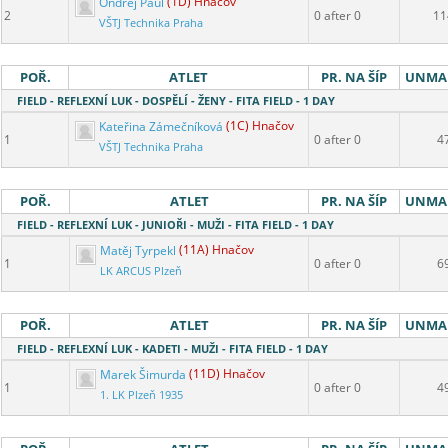
Ondřej Paul
(1D) Hnačov
2
0 after 0
11
VŠTJ Technika Praha
POŘ.
ATLET
PR. NA ŠÍP
UNMA
FIELD - REFLEXNÍ LUK - DOSPĚLÍ - ŽENY - FITA FIELD - 1 DAY
Kateřina Zámečníková
(1C) Hnačov
1
0 after 0
4
VŠTJ Technika Praha
POŘ.
ATLET
PR. NA ŠÍP
UNMA
FIELD - REFLEXNÍ LUK - JUNIOŘI - MUŽI - FITA FIELD - 1 DAY
Matěj Tyrpekl
(11A) Hnačov
1
0 after 0
6
LK ARCUS Plzeň
POŘ.
ATLET
PR. NA ŠÍP
UNMA
FIELD - REFLEXNÍ LUK - KADETI - MUŽI - FITA FIELD - 1 DAY
Marek Šimurda
(11D) Hnačov
1
0 after 0
4
1. LK Plzeň 1935