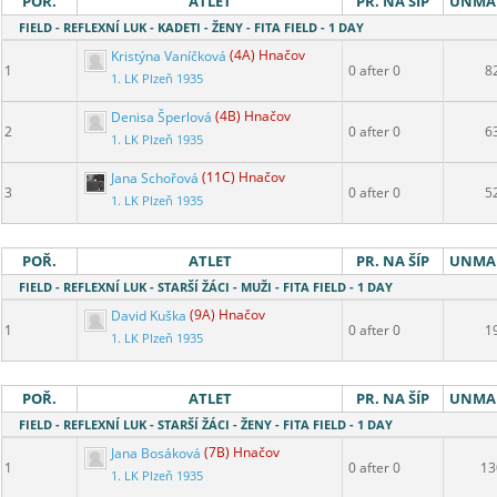
POŘ.
ATLET
PR. NA ŠÍP
UNMA
FIELD - REFLEXNÍ LUK - KADETI - ŽENY - FITA FIELD - 1 DAY
Kristýna Vaníčková
(4A) Hnačov
1
0 after 0
8
1. LK Plzeň 1935
Denisa Šperlová
(4B) Hnačov
2
0 after 0
6
1. LK Plzeň 1935
Jana Schořová
(11C) Hnačov
3
0 after 0
5
1. LK Plzeň 1935
POŘ.
ATLET
PR. NA ŠÍP
UNMA
FIELD - REFLEXNÍ LUK - STARŠÍ ŽÁCI - MUŽI - FITA FIELD - 1 DAY
David Kuška
(9A) Hnačov
1
0 after 0
1
1. LK Plzeň 1935
POŘ.
ATLET
PR. NA ŠÍP
UNMA
FIELD - REFLEXNÍ LUK - STARŠÍ ŽÁCI - ŽENY - FITA FIELD - 1 DAY
Jana Bosáková
(7B) Hnačov
1
0 after 0
13
1. LK Plzeň 1935