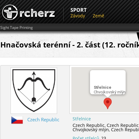
SPORT
Závody
Země
Sight Tape Printing
Hnačovská terénní - 2. část (12. roční
Střelnice
Chvojkovský mlýn
Střelnice
Czech Republic
Czech Republic,
Czech Republic
Chvojkovský mlýn,
Czech Republ
Počet střelců
23