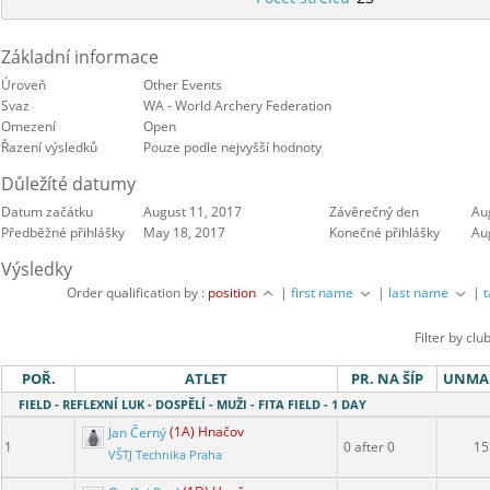
Základní informace
Úroveň
Other Events
Svaz
WA - World Archery Federation
Omezení
Open
Řazení výsledků
Pouze podle nejvyšší hodnoty
Důležíté datumy
Datum začátku
August 11, 2017
Závěrečný den
Au
Předběžné přihlášky
May 18, 2017
Konečné přihlášky
Au
Výsledky
Order qualification by :
position
|
first name
|
last name
|
Filter by clu
POŘ.
ATLET
PR. NA ŠÍP
UNMA
FIELD - REFLEXNÍ LUK - DOSPĚLÍ - MUŽI - FITA FIELD - 1 DAY
Jan Černý
(1A) Hnačov
1
0 after 0
15
VŠTJ Technika Praha