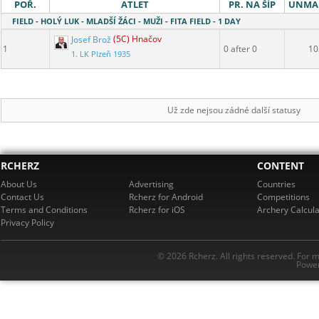
POŘ.
ATLET
PR. NA ŠÍP
UNMA
FIELD - HOLÝ LUK - MLADŠÍ ŽÁCI - MUŽI - FITA FIELD - 1 DAY
Josef Brož
(5C) Hnačov
1
0 after 0
10
1. LK Plzeň 1935
Už zde nejsou zádné další statusy
RCHERZ
CONTENT
About Us
Advertising
Countries
Contact Us
Rcherz for Android
Competitions
Terms and Conditions
Rcherz for iOS
Archery Calcula
Privacy Policy
© 2026 Rcherz. All rights reserved. For 
Power