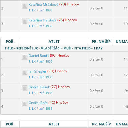
Kateřina Mrázková
(9B) Hnačov
2
0 after 0
11
1. LK Plzeň 1935
Kateřina Herdová
(7A) Hnačov
3
0 after 0
10
1. LK Plzeň 1935
POŘ.
ATLET
PR. NA ŠÍP
UNMA
FIELD - REFLEXNÍ LUK - MLADŠÍ ŽÁCI - MUŽI - FITA FIELD - 1 DAY
Daniel Bouřil
(9C) Hnačov
1
0 after 0
14
1. LK Plzeň 1935
Jan Stiegler
(9D) Hnačov
2
0 after 0
12
1. LK Plzeň 1935
Ondřej Pašek
(7C) Hnačov
3
0 after 0
9
1. LK Plzeň 1935
Ondřej Boťa
(4C) Hnačov
4
0 after 0
4
1. LK Plzeň 1935
POŘ.
ATLET
PR. NA ŠÍP
UNMA