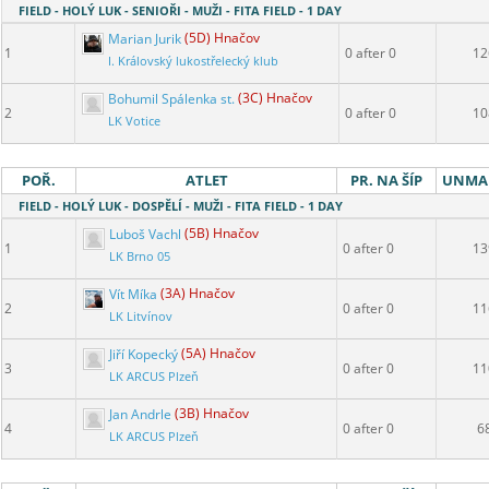
FIELD - HOLÝ LUK - SENIOŘI - MUŽI - FITA FIELD - 1 DAY
Marian Jurik
(5D) Hnačov
1
0 after 0
12
I. Královský lukostřelecký klub
Bohumil Spálenka st.
(3C) Hnačov
2
0 after 0
10
LK Votice
POŘ.
ATLET
PR. NA ŠÍP
UNMA
FIELD - HOLÝ LUK - DOSPĚLÍ - MUŽI - FITA FIELD - 1 DAY
Luboš Vachl
(5B) Hnačov
1
0 after 0
13
LK Brno 05
Vít Míka
(3A) Hnačov
2
0 after 0
11
LK Litvínov
Jiří Kopecký
(5A) Hnačov
3
0 after 0
11
LK ARCUS Plzeň
Jan Andrle
(3B) Hnačov
4
0 after 0
6
LK ARCUS Plzeň