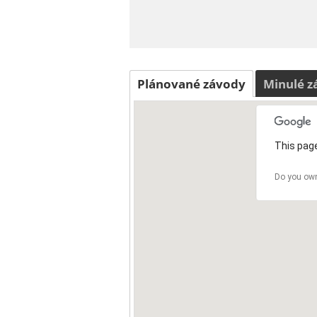
Plánované závody
Minulé z
This page
Do you own