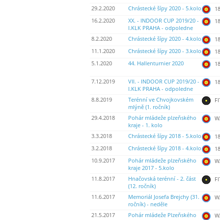
29.2.2020
Chrástecké šípy 2020 - 5.kolo
18
16.2.2020
XX. - INDOOR CUP 2019/20 -
18
I.KLK PRAHA - odpoledne
8.2.2020
Chrástecké šípy 2020 - 4.kolo
18
11.1.2020
Chrástecké šípy 2020 - 3.kolo
18
5.1.2020
44. Hallenturnier 2020
18
7.12.2019
VII. - INDOOR CUP 2019/20 -
18
I.KLK PRAHA - odpoledne
8.8.2019
Terénní ve Chvojkovském
FI
mlýně (1. ročník)
29.4.2018
Pohár mládeže plzeňského
WA
kraje - 1. kolo
3.3.2018
Chrástecké šípy 2018 - 5.kolo
18
3.2.2018
Chrástecké šípy 2018 - 4.kolo
18
10.9.2017
Pohár mládeže plzeňského
WA
kraje 2017 - 5.kolo
11.8.2017
Hnačovská terénní - 2. část
FI
(12. ročník)
11.6.2017
Memoriál Josefa Brejchy (31.
WA
ročník) - neděle
21.5.2017
Pohár mládeže Plzeňského
WA