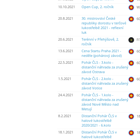
10.10.2021
Open Cup, 2. ročník
WA
20.8.2021
30. mistrovství České
60
republiky dorostu v terčové
lukostřelbě 2021 - reflexní
luk
20.6.2021
Terénní v Přehýšově, 2.
FI
ročník
13.6.2021
Cena Startu Praha 2021 -
60
neděle (pohárový závod)
22.5.2021
Pohár ČLS - 3.kolo -
60
distanční náhrada za zrušený
závod Ostrava
1.5.2021
Pohár ČLS - 2.kolo -
60
distanční náhrada za zrušený
závod Votice
24.4.2021
Pohár ČLS - 1.kolo -
60
distanční náhrada za zrušený
závod Nové Město nad
Metují
8.2.2021
Distanční Pohár ČLS v
18
halové lukostřelbě
2020/2021 - 6.kolo
18.1.2021
Distanční Pohár ČLS v
18
halové lukostřelbě