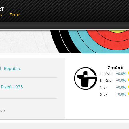
RT
dy
Země
Změnit
h Republic
+0.0%
1 měsíc
+0.0%
3 měsíc
K Plzeň 1935
+0.0%
1 rok
+0.0%
3 rok
luk