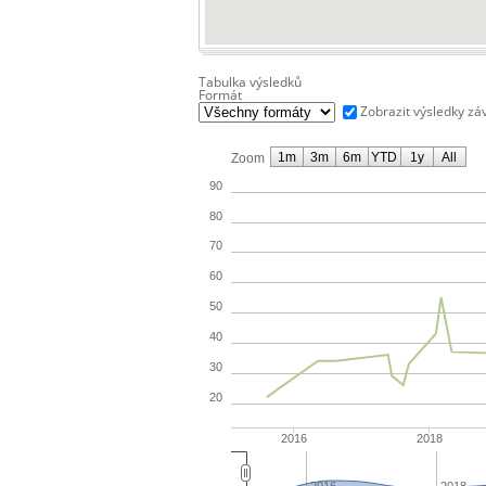
Tabulka výsledků
Formát
Zobrazit výsledky zá
1m
3m
6m
YTD
1y
All
Zoom
90
80
70
60
50
40
30
20
2016
2018