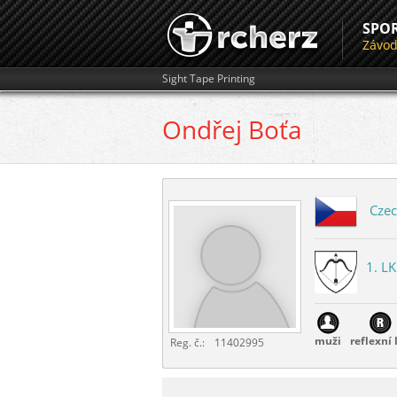
SPO
Závo
Sight Tape Printing
Ondřej
Boťa
Czec
1. L
muži
reflexní 
Reg. č.:
11402995