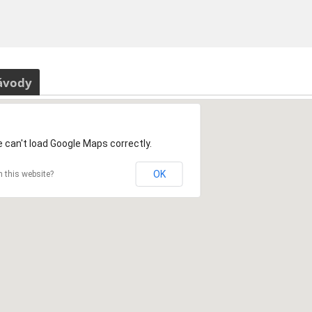
ávody
 can't load Google Maps correctly.
OK
 this website?