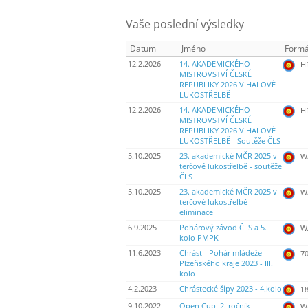
Vaše poslední výsledky
Datum
Jméno
Formá
12.2.2026
14. AKADEMICKÉHO
H
MISTROVSTVÍ ČESKÉ
REPUBLIKY 2026 V HALOVÉ
LUKOSTŘELBĚ
12.2.2026
14. AKADEMICKÉHO
H
MISTROVSTVÍ ČESKÉ
REPUBLIKY 2026 V HALOVÉ
LUKOSTŘELBĚ - Soutěže ČLS
5.10.2025
23. akademické MČR 2025 v
WA
terčové lukostřelbě - soutěže
ČLS
5.10.2025
23. akademické MČR 2025 v
WA
terčové lukostřelbě -
eliminace
6.9.2025
Pohárový závod ČLS a 5.
WA
kolo PMPK
11.6.2023
Chrást - Pohár mládeže
70
Plzeňského kraje 2023 - III.
kolo
4.2.2023
Chrástecké šípy 2023 - 4.kolo
18
9.10.2022
Open Cup, 2. ročník
WA