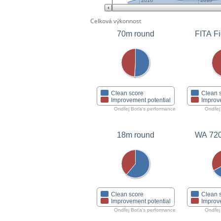
2016
2018
Celková výkonnost
70m round
FITA Fi
Clean score
Clean 
Improvement potential
Improv
Ondřej Boťa's performance
Ondřej
18m round
WA 72
Clean score
Clean 
Improvement potential
Improv
Ondřej Boťa's performance
Ondřej