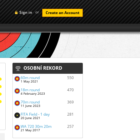
or
Sign in
Create an Account
OSOBNÍ REKORD
60m round
550
1 May 2021
18m round
470
4 February 2023
70m round
369
11 June 2023
FITA Field - 1 day
281
20 June 2021
WA 720 30m 20m
257
21 May 2017