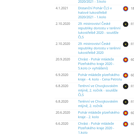
2020/2021 - 3.kolo
4.1.2021
Distanční Pohár ČLS v
18
halové lukostřelbě
2020/2021 - 1.kolo
2.10.2020
29. mistrovství České
FI
republiky dorostu v terénní
lukostřelbě 2020 - soutěže
ČLS
2.10.2020
29. mistrovství České
FI
republiky dorostu v terénní
lukostřelbě 2020
20.9.2020
Chrást - Pohár mládeže
60
Plzeňského kraje 2020 -
5.kolo (+ vyhlášení)
6.9.2020
Pohár mládeže plzeňského
60
kraje - 4. kolo - Cena Petrolu
6.8.2020
Terénní ve Chvojkovském
FI
mlýně, 2. ročník - soutěže
ČLS
6.8.2020
Terénní ve Chvojkovském
FI
mlýně, 2. ročník
20.6.2020
Pohár mládeže plzeňského
60
kraje - 2. kolo
6.6.2020
Chrást - Pohár mládeže
60
Plzeňského kraje 2020 -
1.kolo