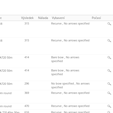
t
Výsledek
Nálada
Vybavení
Počasí
315
Recurve , No arrows specified
18
315
Recurve , No arrows specified
18
414
Bare bow , No arrows
720 50m
specified
414
Bare bow , No arrows
720 50m
specified
296
No bow specified , No arrows
720 50m
specified
369
Recurve , No arrows specified
m round
470
Recurve , No arrows specified
m round
616
Recurve , No arrows specified
 720 40m 30m