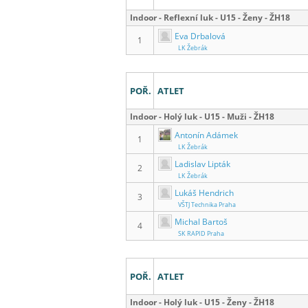
Indoor - Reflexní luk - U15 - Ženy - ŽH18
Eva Drbalová
1
LK Žebrák
POŘ.
ATLET
Indoor - Holý luk - U15 - Muži - ŽH18
Antonín Adámek
1
LK Žebrák
Ladislav Lipták
2
LK Žebrák
Lukáš Hendrich
3
VŠTJ Technika Praha
Michal Bartoš
4
SK RAPID Praha
POŘ.
ATLET
Indoor - Holý luk - U15 - Ženy - ŽH18