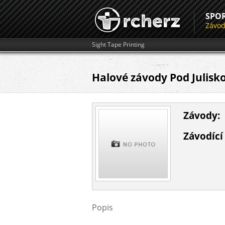
SPO
Závo
Sight Tape Printing
Halové závody Pod Julisko
Závody:
Závodící 
Popis