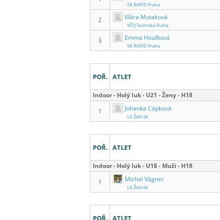
SK RAPID Praha
Klára Mutaková
2
VŠTJ Technika Praha
Emma Houfková
3
SK RAPID Praha
POŘ.
ATLET
Indoor - Holý luk - U21 - Ženy - H18
Johanka Cápková
1
LK Žebrák
POŘ.
ATLET
Indoor - Holý luk - U18 - Muži - H18
Michal Vágner
1
LK Žebrák
POŘ.
ATLET