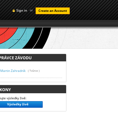
or
Sign in
Create an Account
RÁVCE ZÁVODU
Martin Zahradník
( Tvůrce )
KONY
ujte výsledky živě:
Výsledky živě