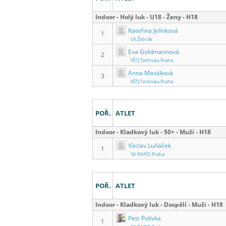
Indoor - Holý luk - U18 - Ženy - H18
Kateřina Jelínková
1
LK Žebrák
Eva Goldmannová
2
VŠTJ Technika Praha
Anna Masáková
3
VŠTJ Technika Praha
POŘ.
ATLET
Indoor - Kladkový luk - 50+ - Muži - H18
Václav Luňáček
1
SK RAPID Praha
POŘ.
ATLET
Indoor - Kladkový luk - Dospělí - Muži - H18
Petr Polívka
1