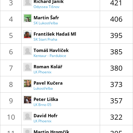
3
421
Richard Janík
Odyssea Tišnov
4
406
Martin Šafr
SK Lukostřelba
Libichov
5
395
František Hadaš Ml
SK Start Praha
HL
6
385
Tomáš Havlíček
Kentaur - Pardubice
7
380
Roman Kolář
LK Phoenix
Kostelec
8
373
Pavel Kučera
Lukostřelba
Olomouc
9
357
Peter Liška
LK Brno 05
10
322
David Hofr
LK Phoenix
Kostelec
11
305
Martin Hromčík