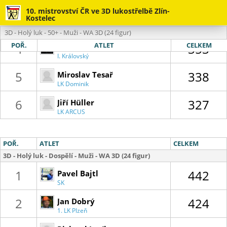
Lanškroun
10. mistrovství ČR ve 3D lukostřelbě Zlín-
3
358
Josef Jelínek
Kostelec
SK Lukostřelba
3D - Holý luk - 50+ - Muži - WA 3D (24 figur)
Libichov
4
353
Marian Jurik
POŘ.
ATLET
CELKEM
01 :
I. Královský
lukostřelecký
57
klub
5
338
Miroslav Tesař
LK Dominik
6
327
Jiří Hüller
LK ARCUS
Plzeň
POŘ.
ATLET
CELKEM
3D - Holý luk - Dospělí - Muži - WA 3D (24 figur)
1
442
Pavel Bajtl
SK
Lukostřelba
Libichov
2
424
Jan Dobrý
1. LK Plzeň
1935