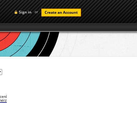
or
Sign in
Create an Account
cení
herz