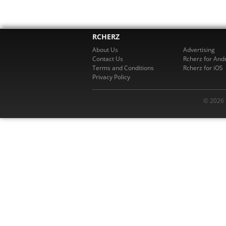
RCHERZ
About Us
Advertising
Contact Us
Rcherz for And
Terms and Conditions
Rcherz for iOS
Privacy Policy
© 2026 R