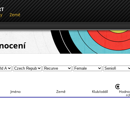
RT
dy
Země
nocení
Jméno
Země
Klub/oddíl
Hodno
rc