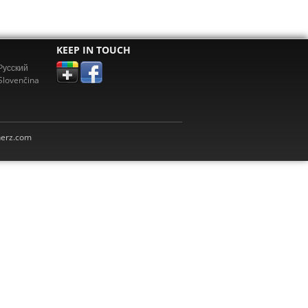
KEEP IN TOUCH
Pусский
Slovenčina
erz.com