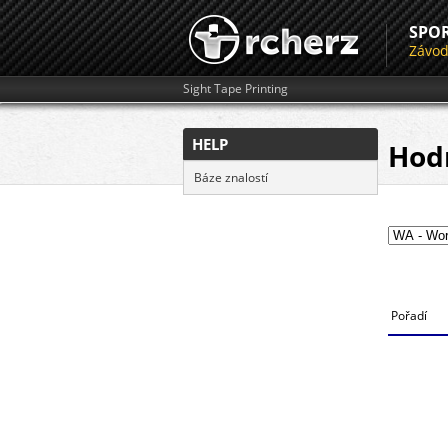
SPO
Závo
Sight Tape Printing
HELP
Hod
Báze znalostí
Pořadí