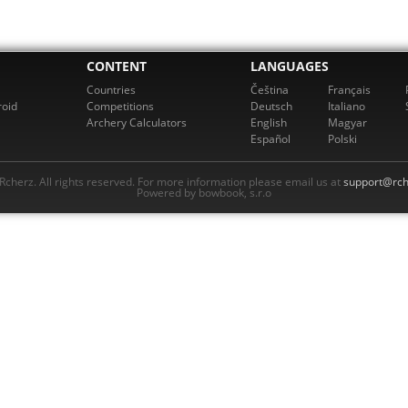
CONTENT
LANGUAGES
Countries
Čeština
Français
roid
Competitions
Deutsch
Italiano
Archery Calculators
English
Magyar
Español
Polski
cherz. All rights reserved. For more information please email us at
support@rch
Powered by bowbook, s.r.o