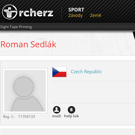
SPORT
Závody
Země
Sight Tape Printing
Roman
Sedlák
Czech Republic
muži
holý luk
Reg. č.:
11704133