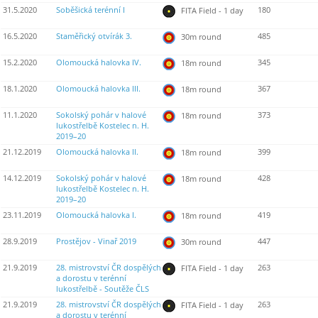
31.5.2020
Soběšická terénní I
180
FITA Field - 1 day
16.5.2020
Staměřický otvírák 3.
485
30m round
15.2.2020
Olomoucká halovka IV.
345
18m round
18.1.2020
Olomoucká halovka III.
367
18m round
11.1.2020
Sokolský pohár v halové
373
18m round
lukostřelbě Kostelec n. H.
2019–20
21.12.2019
Olomoucká halovka II.
399
18m round
14.12.2019
Sokolský pohár v halové
428
18m round
lukostřelbě Kostelec n. H.
2019–20
23.11.2019
Olomoucká halovka I.
419
18m round
28.9.2019
Prostějov - Vinař 2019
447
30m round
21.9.2019
28. mistrovství ČR dospělých
263
FITA Field - 1 day
a dorostu v terénní
lukostřelbě - Soutěže ČLS
21.9.2019
28. mistrovství ČR dospělých
263
FITA Field - 1 day
a dorostu v terénní