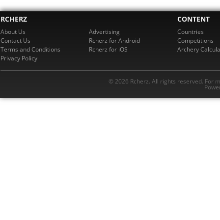
RCHERZ
CONTENT
About Us
Advertising
Countries
Contact Us
Rcherz for Android
Competitions
Terms and Conditions
Rcherz for iOS
Archery Calcula
Privacy Policy
© 2026 Rcherz. All rights reserved. For 
Power