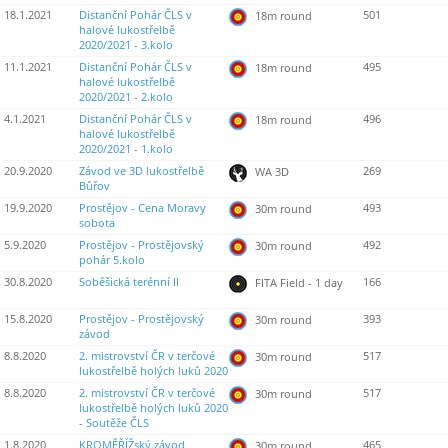
18.1.2021
Distanční Pohár ČLS v
501
18m round
halové lukostřelbě
2020/2021 - 3.kolo
11.1.2021
Distanční Pohár ČLS v
495
18m round
halové lukostřelbě
2020/2021 - 2.kolo
4.1.2021
Distanční Pohár ČLS v
496
18m round
halové lukostřelbě
2020/2021 - 1.kolo
20.9.2020
Závod ve 3D lukostřelbě
269
WA 3D
Bůřov
19.9.2020
Prostějov - Cena Moravy
493
30m round
sobota
5.9.2020
Prostějov - Prostějovský
492
30m round
pohár 5.kolo
30.8.2020
Soběšická terénní II
166
FITA Field - 1 day
15.8.2020
Prostějov - Prostějovský
393
30m round
závod
8.8.2020
2. mistrovství ČR v terčové
517
30m round
lukostřelbě holých luků 2020
8.8.2020
2. mistrovství ČR v terčové
517
30m round
lukostřelbě holých luků 2020
- Soutěže ČLS
1.8.2020
KROMĚŘÍŽský závod
465
30m round