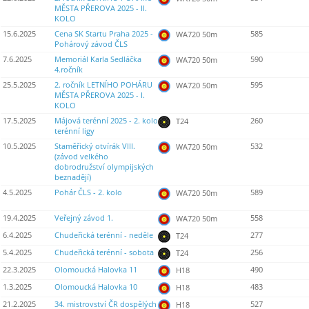
MĚSTA PŘEROVA 2025 - II.
KOLO
15.6.2025
Cena SK Startu Praha 2025 -
585
WA720 50m
Pohárový závod ČLS
7.6.2025
Memoriál Karla Sedláčka
590
WA720 50m
4.ročník
25.5.2025
2. ročník LETNÍHO POHÁRU
595
WA720 50m
MĚSTA PŘEROVA 2025 - I.
KOLO
17.5.2025
Májová terénní 2025 - 2. kolo
260
T24
terénní ligy
10.5.2025
Staměřický otvírák VIII.
532
WA720 50m
(závod velkého
dobrodružství olympijských
beznadějí)
4.5.2025
Pohár ČLS - 2. kolo
589
WA720 50m
19.4.2025
Veřejný závod 1.
558
WA720 50m
6.4.2025
Chudeřická terénní - neděle
277
T24
5.4.2025
Chudeřická terénní - sobota
256
T24
22.3.2025
Olomoucká Halovka 11
490
H18
1.3.2025
Olomoucká Halovka 10
483
H18
21.2.2025
34. mistrovství ČR dospělých
527
H18