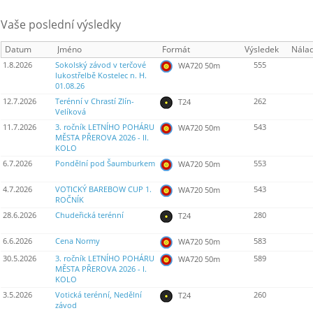
Vaše poslední výsledky
Datum
Jméno
Formát
Výsledek
Nála
1.8.2026
Sokolský závod v terčové
555
WA720 50m
lukostřelbě Kostelec n. H.
01.08.26
12.7.2026
Terénní v Chrastí Zlín-
262
T24
Velíková
11.7.2026
3. ročník LETNÍHO POHÁRU
543
WA720 50m
MĚSTA PŘEROVA 2026 - II.
KOLO
6.7.2026
Pondělní pod Šaumburkem
553
WA720 50m
4.7.2026
VOTICKÝ BAREBOW CUP 1.
543
WA720 50m
ROČNÍK
28.6.2026
Chudeřická terénní
280
T24
6.6.2026
Cena Normy
583
WA720 50m
30.5.2026
3. ročník LETNÍHO POHÁRU
589
WA720 50m
MĚSTA PŘEROVA 2026 - I.
KOLO
3.5.2026
Votická terénní, Nedělní
260
T24
závod