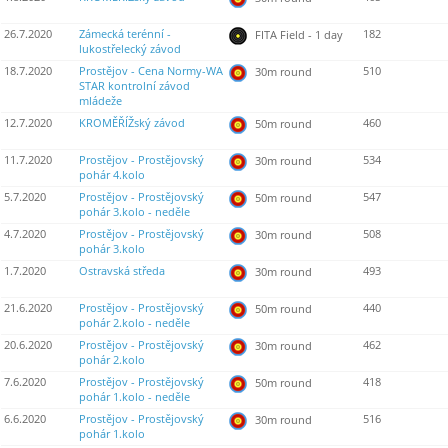
26.7.2020
Zámecká terénní -
182
FITA Field - 1 day
lukostřelecký závod
18.7.2020
Prostějov - Cena Normy-WA
510
30m round
STAR kontrolní závod
mládeže
12.7.2020
KROMĚŘÍŽský závod
460
50m round
11.7.2020
Prostějov - Prostějovský
534
30m round
pohár 4.kolo
5.7.2020
Prostějov - Prostějovský
547
50m round
pohár 3.kolo - neděle
4.7.2020
Prostějov - Prostějovský
508
30m round
pohár 3.kolo
1.7.2020
Ostravská středa
493
30m round
21.6.2020
Prostějov - Prostějovský
440
50m round
pohár 2.kolo - neděle
20.6.2020
Prostějov - Prostějovský
462
30m round
pohár 2.kolo
7.6.2020
Prostějov - Prostějovský
418
50m round
pohár 1.kolo - neděle
6.6.2020
Prostějov - Prostějovský
516
30m round
pohár 1.kolo