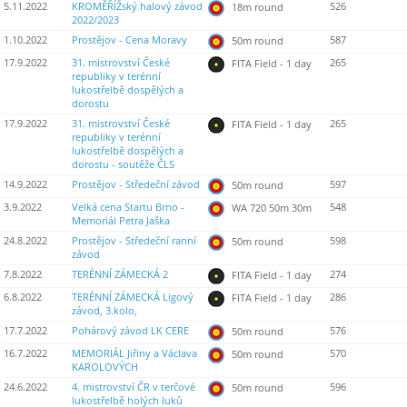
5.11.2022
KROMĚŘÍŽský halový závod
526
18m round
2022/2023
1.10.2022
Prostějov - Cena Moravy
587
50m round
17.9.2022
31. mistrovství České
265
FITA Field - 1 day
republiky v terénní
lukostřelbě dospělých a
dorostu
17.9.2022
31. mistrovství České
265
FITA Field - 1 day
republiky v terénní
lukostřelbě dospělých a
dorostu - soutěže ČLS
14.9.2022
Prostějov - Středeční závod
597
50m round
3.9.2022
Velká cena Startu Brno -
548
WA 720 50m 30m
Memoriál Petra Jaška
24.8.2022
Prostějov - Středeční ranní
598
50m round
závod
7.8.2022
TERÉNNÍ ZÁMECKÁ 2
274
FITA Field - 1 day
6.8.2022
TERÉNNÍ ZÁMECKÁ Ligový
286
FITA Field - 1 day
závod, 3.kolo,
17.7.2022
Pohárový závod LK CERE
576
50m round
16.7.2022
MEMORIÁL Jiřiny a Václava
570
50m round
KAROLOVÝCH
24.6.2022
4. mistrovství ČR v terčové
596
50m round
lukostřelbě holých luků