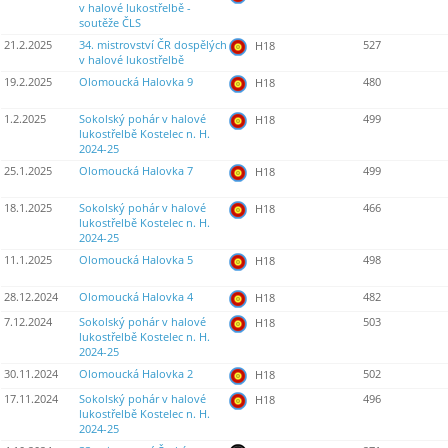
v halové lukostřelbě -
soutěže ČLS
21.2.2025
34. mistrovství ČR dospělých
527
H18
v halové lukostřelbě
19.2.2025
Olomoucká Halovka 9
480
H18
1.2.2025
Sokolský pohár v halové
499
H18
lukostřelbě Kostelec n. H.
2024-25
25.1.2025
Olomoucká Halovka 7
499
H18
18.1.2025
Sokolský pohár v halové
466
H18
lukostřelbě Kostelec n. H.
2024-25
11.1.2025
Olomoucká Halovka 5
498
H18
28.12.2024
Olomoucká Halovka 4
482
H18
7.12.2024
Sokolský pohár v halové
503
H18
lukostřelbě Kostelec n. H.
2024-25
30.11.2024
Olomoucká Halovka 2
502
H18
17.11.2024
Sokolský pohár v halové
496
H18
lukostřelbě Kostelec n. H.
2024-25