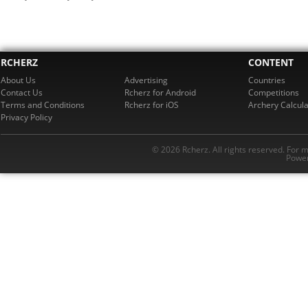
RCHERZ
CONTENT
About Us
Advertising
Countries
Contact Us
Rcherz for Android
Competitions
Terms and Conditions
Rcherz for iOS
Archery Calcula
Privacy Policy
© 2026 Rcherz. All rights reserved. For 
Power