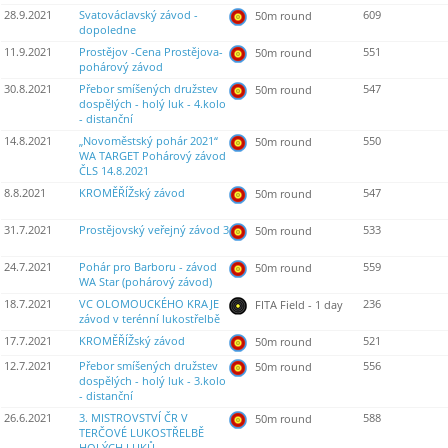
28.9.2021
Svatováclavský závod -
609
50m round
dopoledne
11.9.2021
Prostějov -Cena Prostějova-
551
50m round
pohárový závod
30.8.2021
Přebor smíšených družstev
547
50m round
dospělých - holý luk - 4.kolo
- distanční
14.8.2021
„Novoměstský pohár 2021“
550
50m round
WA TARGET Pohárový závod
ČLS 14.8.2021
8.8.2021
KROMĚŘÍŽský závod
547
50m round
31.7.2021
Prostějovský veřejný závod 3
533
50m round
24.7.2021
Pohár pro Barboru - závod
559
50m round
WA Star (pohárový závod)
18.7.2021
VC OLOMOUCKÉHO KRAJE
236
FITA Field - 1 day
závod v terénní lukostřelbě
17.7.2021
KROMĚŘÍŽský závod
521
50m round
12.7.2021
Přebor smíšených družstev
556
50m round
dospělých - holý luk - 3.kolo
- distanční
26.6.2021
3. MISTROVSTVÍ ČR V
588
50m round
TERČOVÉ LUKOSTŘELBĚ