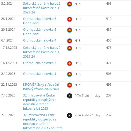
3.2.2024
Sokolský pohár v halové
468
H18
lukostřelbě Kostelec n. H.
2023-24
28.1.2024
Olomoucká halovka 6 -
510
H18
Dopolední
20.1.2024
Olomoucká halovka 5 -
487
H18
Dopolední
6.1.2024
Olomoucká halovka 4
458
H18
17.12.2023
Sokolský pohár v halové
476
H18
lukostřelbě Kostelec n. H.
2023-24
16.12.2023
Olomoucká halovka 3
471
H18
2.12.2023
Olomoucká halovka 1
505
H18
22.11.2023
KROMĚŘÍŽský středeční
495
H18
halový závod 2023/2024
7.10.2023
32. mistrovství České
237
FITA Field - 1 day
republiky dospělých a
dorostu v terénní
lukostřelbě 2023
7.10.2023
32. mistrovství České
237
FITA Field - 1 day
republiky dospělých a
dorostu v terénní
lukostřelbě 2023 - soutěže