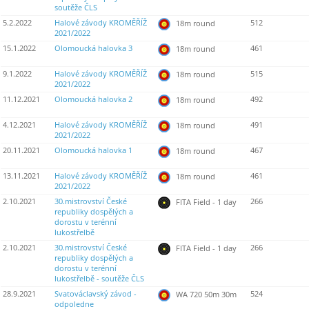
soutěže ČLS
5.2.2022
Halové závody KROMĚŘÍŽ
512
18m round
2021/2022
15.1.2022
Olomoucká halovka 3
461
18m round
9.1.2022
Halové závody KROMĚŘÍŽ
515
18m round
2021/2022
11.12.2021
Olomoucká halovka 2
492
18m round
4.12.2021
Halové závody KROMĚŘÍŽ
491
18m round
2021/2022
20.11.2021
Olomoucká halovka 1
467
18m round
13.11.2021
Halové závody KROMĚŘÍŽ
461
18m round
2021/2022
2.10.2021
30.mistrovství České
266
FITA Field - 1 day
republiky dospělých a
dorostu v terénní
lukostřelbě
2.10.2021
30.mistrovství České
266
FITA Field - 1 day
republiky dospělých a
dorostu v terénní
lukostřelbě - soutěže ČLS
28.9.2021
Svatováclavský závod -
524
WA 720 50m 30m
odpoledne