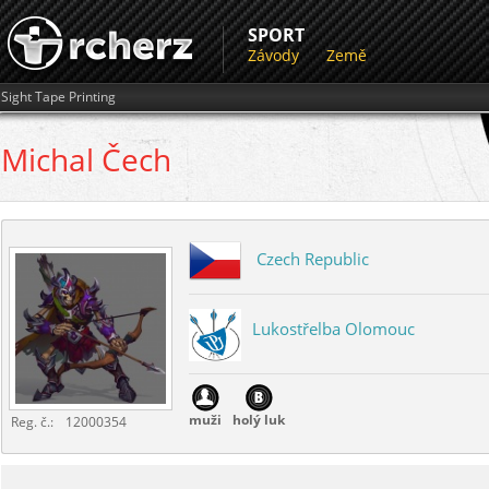
SPORT
Závody
Země
Sight Tape Printing
Michal
Čech
Czech Republic
Lukostřelba Olomouc
muži
holý luk
Reg. č.:
12000354