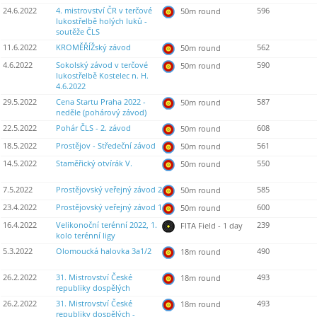
24.6.2022
4. mistrovství ČR v terčové
596
50m round
lukostřelbě holých luků -
soutěže ČLS
11.6.2022
KROMĚŘÍŽský závod
562
50m round
4.6.2022
Sokolský závod v terčové
590
50m round
lukostřelbě Kostelec n. H.
4.6.2022
29.5.2022
Cena Startu Praha 2022 -
587
50m round
neděle (pohárový závod)
22.5.2022
Pohár ČLS - 2. závod
608
50m round
18.5.2022
Prostějov - Středeční závod
561
50m round
14.5.2022
Staměřický otvírák V.
550
50m round
7.5.2022
Prostějovský veřejný závod 2
585
50m round
23.4.2022
Prostějovský veřejný závod 1
600
50m round
16.4.2022
Velikonoční terénní 2022, 1.
239
FITA Field - 1 day
kolo terénní ligy
5.3.2022
Olomoucká halovka 3a1/2
490
18m round
26.2.2022
31. Mistrovství České
493
18m round
republiky dospělých
26.2.2022
31. Mistrovství České
493
18m round
republiky dospělých -