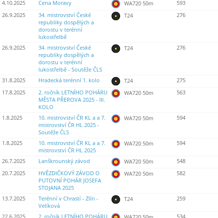
4.10.2025
Cena Moravy
593
WA720 50m
26.9.2025
34. mistrovství České
276
T24
republiky dospělých a
dorostu v terénní
lukostřelbě
26.9.2025
34. mistrovství České
276
T24
republiky dospělých a
dorostu v terénní
lukostřelbě - Soutěže ČLS
31.8.2025
Hradecká terénní 1. kolo
275
T24
17.8.2025
2. ročník LETNÍHO POHÁRU
563
WA720 50m
MĚSTA PŘEROVA 2025 - III.
KOLO
1.8.2025
10. mistrovství ČR KL a a 7.
594
WA720 50m
mistrovství ČR HL 2025 -
Soutěže ČLS
1.8.2025
10. mistrovství ČR KL a a 7.
594
WA720 50m
mistrovství ČR HL 2025
26.7.2025
Lanškrounský závod
548
WA720 50m
20.7.2025
HVĚZDIČKOVÝ ZÁVOD O
582
WA720 50m
PUTOVNÍ POHÁR JOSEFA
STOJANA 2025
13.7.2025
Terénní v Chrastí - Zlín -
259
T24
Velíková
22.6.2025
2. ročník LETNÍHO POHÁRU
534
WA720 50m