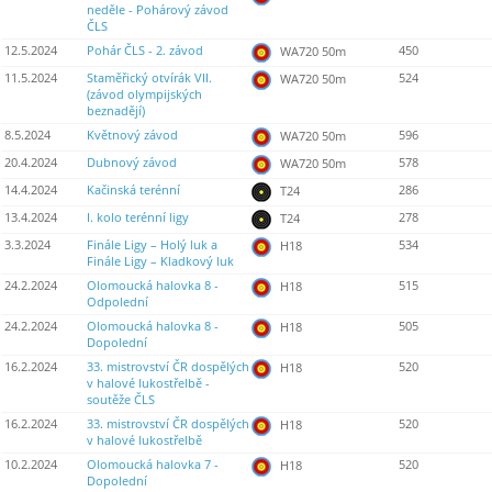
neděle - Pohárový závod
ČLS
12.5.2024
Pohár ČLS - 2. závod
450
WA720 50m
11.5.2024
Staměřický otvírák VII.
524
WA720 50m
(závod olympijských
beznadějí)
8.5.2024
Květnový závod
596
WA720 50m
20.4.2024
Dubnový závod
578
WA720 50m
14.4.2024
Kačinská terénní
286
T24
13.4.2024
I. kolo terénní ligy
278
T24
3.3.2024
Finále Ligy – Holý luk a
534
H18
Finále Ligy – Kladkový luk
24.2.2024
Olomoucká halovka 8 -
515
H18
Odpolední
24.2.2024
Olomoucká halovka 8 -
505
H18
Dopolední
16.2.2024
33. mistrovství ČR dospělých
520
H18
v halové lukostřelbě -
soutěže ČLS
16.2.2024
33. mistrovství ČR dospělých
520
H18
v halové lukostřelbě
10.2.2024
Olomoucká halovka 7 -
520
H18
Dopolední