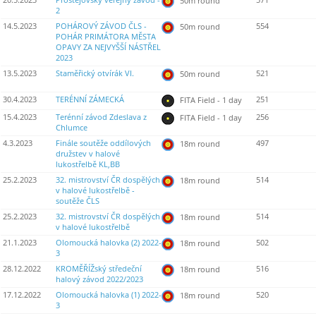
20.5.2023
Prostějovský veřejný závod -
571
50m round
2
14.5.2023
POHÁROVÝ ZÁVOD ČLS -
554
50m round
POHÁR PRIMÁTORA MĚSTA
OPAVY ZA NEJVYŠŠÍ NÁSTŘEL
2023
13.5.2023
Staměřický otvírák VI.
521
50m round
30.4.2023
TERÉNNÍ ZÁMECKÁ
251
FITA Field - 1 day
15.4.2023
Terénní závod Zdeslava z
256
FITA Field - 1 day
Chlumce
4.3.2023
Finále soutěže oddílových
497
18m round
družstev v halové
lukostřelbě KL,BB
25.2.2023
32. mistrovství ČR dospělých
514
18m round
v halové lukostřelbě -
soutěže ČLS
25.2.2023
32. mistrovství ČR dospělých
514
18m round
v halové lukostřelbě
21.1.2023
Olomoucká halovka (2) 2022-
502
18m round
3
28.12.2022
KROMĚŘÍŽský středeční
516
18m round
halový závod 2022/2023
17.12.2022
Olomoucká halovka (1) 2022-
520
18m round
3