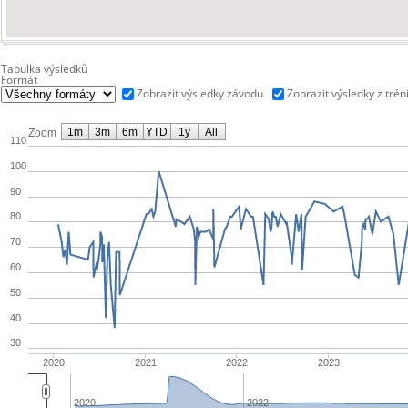
Tabulka výsledků
Formát
Zobrazit výsledky závodu
Zobrazit výsledky z trén
1m
3m
6m
YTD
1y
All
Zoom
110
100
90
80
70
60
50
40
30
2020
2021
2022
2023
2020
2022