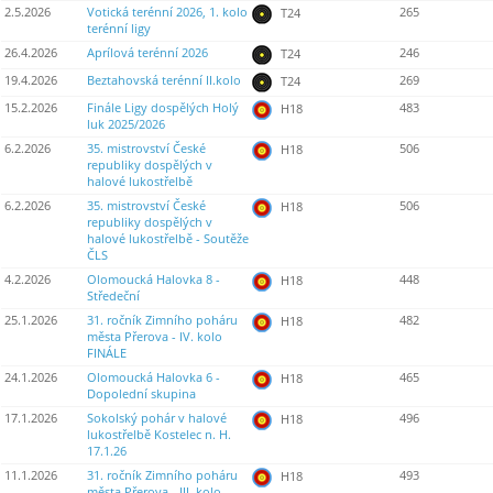
2.5.2026
Votická terénní 2026, 1. kolo
265
T24
terénní ligy
26.4.2026
Aprílová terénní 2026
246
T24
19.4.2026
Beztahovská terénní II.kolo
269
T24
15.2.2026
Finále Ligy dospělých Holý
483
H18
luk 2025/2026
6.2.2026
35. mistrovství České
506
H18
republiky dospělých v
halové lukostřelbě
6.2.2026
35. mistrovství České
506
H18
republiky dospělých v
halové lukostřelbě - Soutěže
ČLS
4.2.2026
Olomoucká Halovka 8 -
448
H18
Středeční
25.1.2026
31. ročník Zimního poháru
482
H18
města Přerova - IV. kolo
FINÁLE
24.1.2026
Olomoucká Halovka 6 -
465
H18
Dopolední skupina
17.1.2026
Sokolský pohár v halové
496
H18
lukostřelbě Kostelec n. H.
17.1.26
11.1.2026
31. ročník Zimního poháru
493
H18
města Přerova - III. kolo