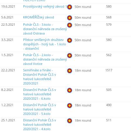
HOLÝCH LUKŮ
19.6.2021
Prostějovský veřejný závod 1
580
50m round
5.6.2021
KROMĚŘÍŽský závod
568
50m round
22.5.2021
Pohár ČLS - 3.kolo -
579
50m round
distanční náhrada za zrušený
závod Ostrava
3.5.2021
Přebor smíšených družstev
580
50m round
dospělých - holý luk - 1.kolo
- distanční
1.5.2021
Pohár ČLS - 2.kolo -
562
50m round
distanční náhrada za zrušený
závod Votice
22.2.2021
Semifinále a finále -
1517
18m round
Distanční Pohár ČLS v
halové lukostřelbě
2020/2021
8.2.2021
Distanční Pohár ČLS v
505
18m round
halové lukostřelbě
2020/2021 - 6.kolo
1.2.2021
Distanční Pohár ČLS v
490
18m round
halové lukostřelbě
2020/2021 - 5.kolo
25.1.2021
Distanční Pohár ČLS v
511
18m round
halové lukostřelbě
2020/2021 - 4.kolo