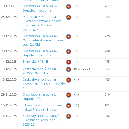
10.1.2026
Olomoucká Halovka 5 -
462
H18
Dopolední skupina
28.12.2025
Memoriál M.Hámora a
483
H18
F.Sedláčka závod v halové
lukostřelbě Kostelec n. H.
28.12.2025
20.12.2025
Olomoucká Halovka 4 -
475
H18
Odpolední skupina - mimo
soutěže ČLS
20.12.2025
Olomoucká Halovka 4 -
490
H18
Dopolední skupina
14.12.2025
Brněnská H18 - II
495
H18
13.12.2025
Československý pohár
463
18m round
2025/2026 - 3. kolo
13.12.2025
Československý pohár
463
H18
2025/2026 - 3. kolo - Soutěže
ČLS
29.11.2025
Olomoucká Halovka 2 -
510
H18
Dopolední skupina
16.11.2025
31. ročník Zimního poháru
481
H18
města Přerova - I. kolo
15.11.2025
Sokolský pohár v halové
458
H18
lukostřelbě Kostelec n. H.
2025-26