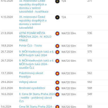
4.10.2024
33. mistrovství České
271
T24
republiky dospělých a
dorostu v terénní
lukostřelbě - kvalifikace
4.10.2024
33. mistrovství České
271
T24
republiky dospělých a
dorostu v terénní
lukostřelbě
21.9.2024
LETNÍ POHÁR MĚSTA
536
WA720 50m
PŘEROVA 2024 - IV. KOLO
FINÁLE
18.8.2024
Pohár ČLS - 7.kolo
548
WA720 50m
26.7.2024
9. MČR kladkových luků a 6.
575
WA720 50m
MČR holých luků 2024
26.7.2024
9. MČR kladkových luků a 6.
575
WA720 50m
MČR holých luků 2024 -
soutěže ČLS
13.7.2024
Prázdninový závod
562
WA720 50m
Prostějov
29.6.2024
Veřejný závod
592
WA720 50m
22.6.2024
Brněnské vysvědčení
568
WA720 50m
16.6.2024
II. Cena SK Startu Praha 2024
549
WA720 50m
- neděle - pohárový závod
ČLS
9.6.2024
Cena SK Startu Praha 2024 -
583
WA720 50m