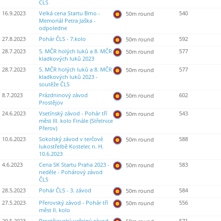
ČLS
16.9.2023
Velká cena Startu Brno -
540
50m round
Memoriál Petra Jaška -
odpoledne
27.8.2023
Pohár ČLS - 7.kolo
592
50m round
28.7.2023
5. MČR holých luků a 8. MČR
577
50m round
kladkových luků 2023
28.7.2023
5. MČR holých luků a 8. MČR
577
50m round
kladkových luků 2023 -
soutěže ČLS
8.7.2023
Prázdninový závod
602
50m round
Prostějov
24.6.2023
Vsetínský závod - Pohár tří
543
50m round
měst III. kolo Finále (Střelnice
Přerov)
10.6.2023
Sokolský závod v terčové
588
50m round
lukostřelbě Kostelec n. H.
10.6.2023
4.6.2023
Cena SK Startu Praha 2023 -
583
50m round
neděle - Pohárový závod
ČLS
28.5.2023
Pohár ČLS - 3. závod
584
50m round
27.5.2023
Přerovský závod - Pohár tří
556
50m round
měst II. kolo