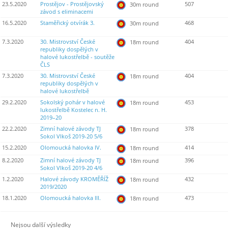
23.5.2020
Prostějov - Prostějovský
507
30m round
závod s eliminacemi
16.5.2020
Staměřický otvírák 3.
468
30m round
7.3.2020
30. Mistrovství České
404
18m round
republiky dospělých v
halové lukostřelbě - soutěže
ČLS
7.3.2020
30. Mistrovství České
404
18m round
republiky dospělých v
halové lukostřelbě
29.2.2020
Sokolský pohár v halové
453
18m round
lukostřelbě Kostelec n. H.
2019–20
22.2.2020
Zimní halové závody TJ
378
18m round
Sokol Vlkoš 2019-20 5/6
15.2.2020
Olomoucká halovka IV.
414
18m round
8.2.2020
Zimní halové závody TJ
396
18m round
Sokol Vlkoš 2019-20 4/6
1.2.2020
Halové závody KROMĚŘÍŽ
432
18m round
2019/2020
18.1.2020
Olomoucká halovka III.
473
18m round
Nejsou další výsledky