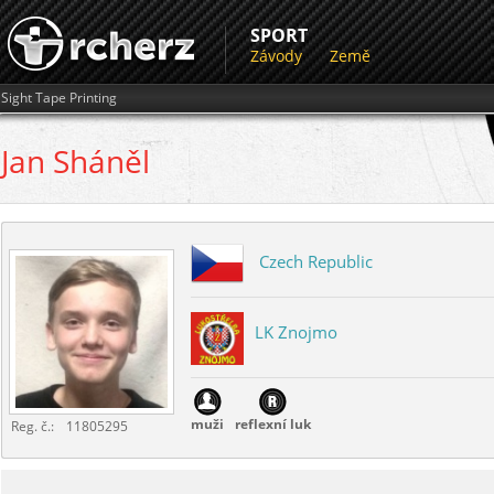
SPORT
Závody
Země
Sight Tape Printing
Jan
Sháněl
Czech Republic
LK Znojmo
muži
reflexní luk
Reg. č.:
11805295