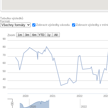
Tabulka výsledků
Formát
Zobrazit výsledky závodu
Zobrazit výsledky z trén
1m
3m
6m
YTD
1y
All
Zoom
90
80
70
60
50
40
30
2020
2021
2022
202
2020
2022