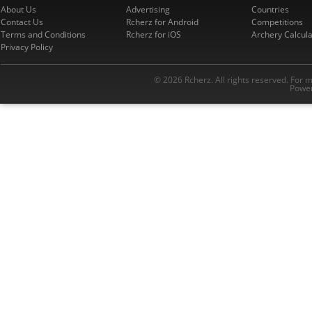
About Us
Advertising
Countries
Contact Us
Rcherz for Android
Competitions
Terms and Conditions
Rcherz for iOS
Archery Calcula
Privacy Policy
© 2026 Rcherz. All rights reserved. For 
Power