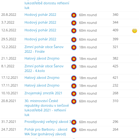
lukostřelbě dorostu reflexní
luk
20.8.2022
Hodový pohár 2022
340
60m round
3.7.2022
Hodový pohár 2022
344
60m round
12.6.2022
Hodový pohár 2022
409
60m round
29.5.2022
Hodový pohár 2022
399
60m round
12.2.2022
Zimní pohár obce Šanov
321
18m round
2022 - Finále
21.1.2022
Halový závod Znojmo
382
18m round
8.1.2022
Zimní pohár obce Šanov
425
18m round
2022 - 4.kolo
17.12.2021
Halový závod Znojmo
421
18m round
17.11.2021
Halový závod Znojmo
232
18m round
10.10.2021
Znojemský zmrzlík 2021
268
60m round
20.8.2021
30. mistrovství České
310
60m round
republiky dorostu v terčové
lukostřelbě 2021 - reflexní
luk
31.7.2021
Prostějovský veřejný závod 3
296
60m round
24.7.2021
Pohár pro Barboru - závod
264
60m round
WA Star (pohárový závod)