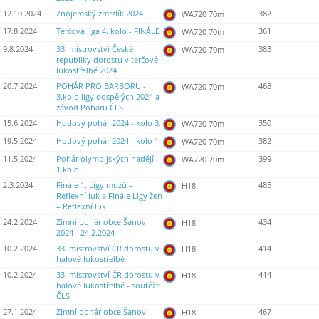
12.10.2024
Znojemský zmrzlík 2024
382
WA720 70m
17.8.2024
Terčová liga 4. kolo - FINÁLE
361
WA720 70m
9.8.2024
33. mistrovství České
383
WA720 70m
republiky dorostu v terčové
lukostřelbě 2024
20.7.2024
POHÁR PRO BARBORU -
468
WA720 70m
3.kolo ligy dospělých 2024 a
závod Poháru ČLS
15.6.2024
Hodový pohár 2024 - kolo 3.
350
WA720 70m
19.5.2024
Hodový pohár 2024 - kolo 1
382
WA720 70m
11.5.2024
Pohár olympijských nadějí
399
WA720 70m
1.kolo
2.3.2024
Finále 1. Ligy mužů –
485
H18
Reflexní luk a Finále Ligy žen
– Reflexní luk
24.2.2024
Zimní pohár obce Šanov
434
H18
2024 - 24.2.2024
10.2.2024
33. mistrovství ČR dorostu v
414
H18
halové lukostřelbě
10.2.2024
33. mistrovství ČR dorostu v
414
H18
halové lukostřelbě - soutěže
ČLS
27.1.2024
Zimní pohár obce Šanov
467
H18