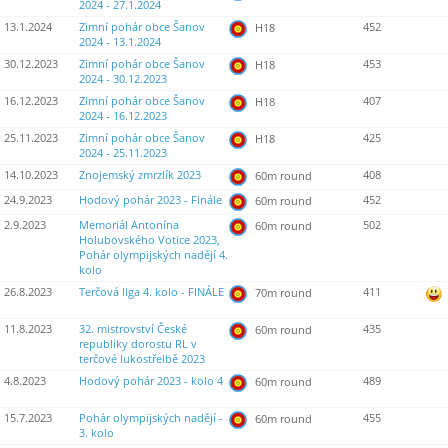
2024 - 27.1.2024
13.1.2024
Zimní pohár obce Šanov
452
H18
2024 - 13.1.2024
30.12.2023
Zimní pohár obce Šanov
453
H18
2024 - 30.12.2023
16.12.2023
Zimní pohár obce Šanov
407
H18
2024 - 16.12.2023
25.11.2023
Zimní pohár obce Šanov
425
H18
2024 - 25.11.2023
14.10.2023
Znojemský zmrzlík 2023
408
60m round
24.9.2023
Hodový pohár 2023 - Finále
452
60m round
2.9.2023
Memoriál Antonína
502
60m round
Holubovského Votice 2023,
Pohár olympijských nadějí 4.
kolo
26.8.2023
Terčová liga 4. kolo - FINÁLE
411
70m round
11.8.2023
32. mistrovství České
435
60m round
republiky dorostu RL v
terčové lukostřelbě 2023
4.8.2023
Hodový pohár 2023 - kolo 4
489
60m round
15.7.2023
Pohár olympijských nadějí -
455
60m round
3. kolo