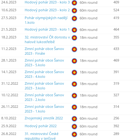
24.6.2023
Hodový pohár 2023 - kolo 3
409
60m round
10.6.2023
Hodový pohár 2023 - kolo 2
524
60m round
27.5.2023
Pohár olympijských nadějí
419
60m round
1.kolo
21.5.2023
Hodový pohár 2023 - kolo 1
464
60m round
18.2.2023
32. mistrovství ČR dorostu v
355
18m round
halové lukostřelbě
11.2.2023
Zimní pohár obce Šanov
433
18m round
2023 - Finále
28.1.2023
Zimní pohár obce Šanov
469
18m round
2023 - 5.kolo
14.1.2023
Zimní pohár obce Šanov
391
18m round
2023 - 4.kolo
31.12.2022
Zimní pohár obce Šanov
319
18m round
2023 - 3.kolo
10.12.2022
Zimní pohár obce Šanov
327
18m round
2023 - 2.kolo
26.11.2022
Zimní pohár obce Šanov
314
18m round
2023 - 1.kolo
8.10.2022
Znojemský zmrzlík 2022
256
60m round
25.9.2022
Hodový pohár 2022
392
60m round
26.8.2022
31. mistrovství České
289
60m round
republiky v terčové