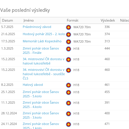
Vaše poslední výsledky
Datum
Jméno
Formát
Výsledek
Nála
5.7.2025
Prázdninový závod
336
WA720 70m
21.6.2025
Hodový pohár 2025 - 2. kolo
374
WA720 70m
17.5.2025
Memoriál Ládi Kopeckého
313
WA720 70m
1.3.2025
Zimní pohár obce Šanov
444
H18
2025 - Finále
15.2.2025
34. mistrovství ČR dorostu v
460
H18
halové lukostřelbě
15.2.2025
34. mistrovství ČR dorostu v
460
H18
halové lukostřelbě - soutěže
ČLS
8.2.2025
Halový závod
461
H18
25.1.2025
Zimní pohár obce Šanov
455
H18
2025 - 5.kolo
11.1.2025
Zimní pohár obce Šanov
391
H18
2025 - 4.kolo
28.12.2024
Zimní pohár obce Šanov
400
H18
2025 - 3.kolo
24.11.2024
Zimní pohár obce Šanov
471
H18
2025 - 1.kolo