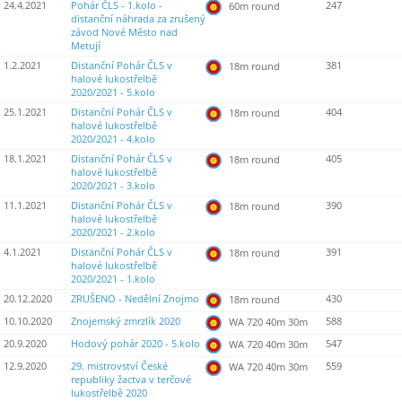
24.4.2021
Pohár ČLS - 1.kolo -
247
60m round
distanční náhrada za zrušený
závod Nové Město nad
Metují
1.2.2021
Distanční Pohár ČLS v
381
18m round
halové lukostřelbě
2020/2021 - 5.kolo
25.1.2021
Distanční Pohár ČLS v
404
18m round
halové lukostřelbě
2020/2021 - 4.kolo
18.1.2021
Distanční Pohár ČLS v
405
18m round
halové lukostřelbě
2020/2021 - 3.kolo
11.1.2021
Distanční Pohár ČLS v
390
18m round
halové lukostřelbě
2020/2021 - 2.kolo
4.1.2021
Distanční Pohár ČLS v
391
18m round
halové lukostřelbě
2020/2021 - 1.kolo
20.12.2020
ZRUŠENO - Nedělní Znojmo
430
18m round
10.10.2020
Znojemský zmrzlík 2020
588
WA 720 40m 30m
20.9.2020
Hodový pohár 2020 - 5.kolo
547
WA 720 40m 30m
12.9.2020
29. mistrovství České
559
WA 720 40m 30m
republiky žactva v terčové
lukostřelbě 2020