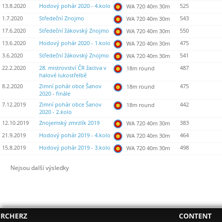
13.8.2020
Hodový pohár 2020 - 4.kolo
525
WA 720 40m 30m
1.7.2020
Středeční Znojmo
543
WA 720 40m 30m
17.6.2020
Středeční žákovský Znojmo
550
WA 720 40m 30m
13.6.2020
Hodový pohár 2020 - 1.kolo
475
WA 720 40m 30m
3.6.2020
Středeční žákovský Znojmo
541
WA 720 40m 30m
22.2.2020
28. mistrovství ČR žactva v
487
18m round
halové lukostřelbě
8.2.2020
Zimní pohár obce Šanov
475
18m round
2020 - finále
7.12.2019
Zimní pohár obce Šanov
442
18m round
2020 - 2.kolo
12.10.2019
Znojemský zmrzlík 2019
383
WA 720 40m 30m
21.9.2019
Hodový pohár 2019 - 4.kolo
464
WA 720 40m 30m
15.8.2019
Hodový pohár 2019 - 3.kolo
498
WA 720 40m 30m
Nejsou další výsledky
RCHERZ
CONTENT